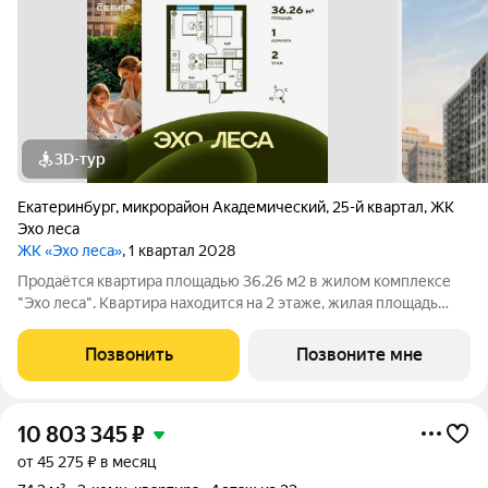
3D-тур
Екатеринбург
,
микрорайон Академический
,
25-й квартал
,
ЖК
Эхо леса
ЖК «Эхо леса»
, 1 квартал 2028
Продаётся квартира площадью 36.26 м2 в жилом комплексе
"Эхо леса". Квартира находится на 2 этаже, жилая площадь
квартиры 10.89 м2, площадь просторной кухни м2. Среди
особенностей планировки изолированные комнаты с окнами
Позвонить
Позвоните мне
на одну сторону, 1
10 803 345
₽
от 45 275 ₽ в месяц