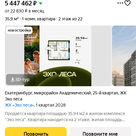
5 447 462
₽
от 22 830 ₽ в месяц
35,9 м²
1-комн. квартира
2 этаж из 22
новостройка
3D-тур
Екатеринбург
,
микрорайон Академический
,
25-й квартал
,
ЖК
Эхо леса
ЖК «Эхо леса»
, 1 квартал 2028
Продаётся квартира площадью 35.94 м2 в жилом комплексе
"Эхо леса". Квартира находится на 2 этаже, жилая площадь
квартиры 11.08 м2, площадь просторной кухни 17.82 м2. Среди
особенностей планировки изолированные комнаты с окнами
Позвонить
Позвоните мне