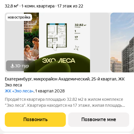
32,8 м²
1-комн. квартира
17 этаж из 22
новостройка
3D-тур
Екатеринбург
,
микрорайон Академический
,
25-й квартал
,
ЖК
Эхо леса
ЖК «Эхо леса»
, 1 квартал 2028
Продаётся квартира площадью 32.82 м2 в жилом комплексе
"Эхо леса". Квартира находится на 17 этаже, жилая площадь
квартиры 10.31 м2, площадь просторной кухни 15.97 м2. Среди
особенностей планировки изолированные комнаты с окнами
Позвонить
Позвоните мне
на одну сторону, 1