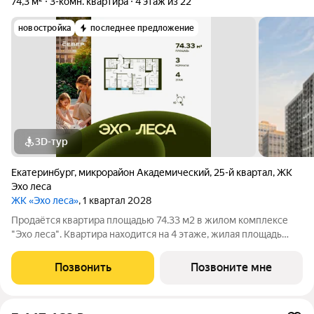
74,3 м²
3-комн. квартира
4 этаж из 22
новостройка
последнее предложение
3D-тур
Екатеринбург
,
микрорайон Академический
,
25-й квартал
,
ЖК
Эхо леса
ЖК «Эхо леса»
, 1 квартал 2028
Продаётся квартира площадью 74.33 м2 в жилом комплексе
"Эхо леса". Квартира находится на 4 этаже, жилая площадь
квартиры 31.27 м2, площадь просторной кухни м2. Среди
особенностей планировки изолированные комнаты с окнами
Позвонить
Позвоните мне
на одну сторону, 1