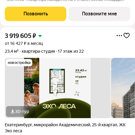
квартиры 20.16 м2, площадь просторной кухни 18.24 м2. Среди
особенностей планировки изолированные комнаты с окнами
Позвонить
Позвоните мне
на одну сторону, 1
3 919 605
₽
от 16 427 ₽ в месяц
23,4 м²
квартира-студия
17 этаж из 22
новостройка
3D-тур
Екатеринбург
,
микрорайон Академический
,
25-й квартал
,
ЖК
Эхо леса