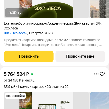
3D-тур
Екатеринбург
,
микрорайон Академический
,
25-й квартал
,
ЖК
Эхо леса
ЖК «Эхо леса»
, 1 квартал 2028
Продаётся квартира площадью 32.82 м2 в жилом комплексе
"Эхо леса". Квартира находится на 15 этаже, жилая площадь
квартиры 10.31 м2, площадь просторной кухни 15.9 м2. Среди
особенностей планировки изолированные комнаты с окнами
Позвонить
Позвоните мне
на одну сторону, 1
5 764 524
₽
от 24 158 ₽ в месяц
35,9 м²
1-комн. квартира
20 этаж из 22
новостройка