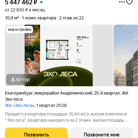
5 447 462
₽
от 22 830 ₽ в месяц
35,9 м²
1-комн. квартира
2 этаж из 22
новостройка
3D-тур
Екатеринбург
,
микрорайон Академический
,
25-й квартал
,
ЖК
Эхо леса
ЖК «Эхо леса»
, 1 квартал 2028
Продаётся квартира площадью 35.94 м2 в жилом комплексе
"Эхо леса". Квартира находится на 2 этаже, жилая площадь
квартиры 11.08 м2, площадь просторной кухни 17.82 м2. Среди
особенностей планировки изолированные комнаты с окнами
Позвонить
Позвоните мне