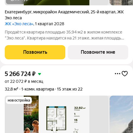
Екатеринбург
,
микрорайон Академический
,
25-й квартал
,
ЖК
Эхо леса
ЖК «Эхо леса»
, 1 квартал 2028
Продаётся квартира площадью 35.94 м2 в жилом комплексе
"Эхо леса". Квартира находится на 21 этаже, жилая площадь
квартиры 11.08 м2, площадь просторной кухни 17.82 м2. Среди
особенностей планировки изолированные комнаты с окнами
Позвонить
Позвоните мне
на одну сторону, 1
5 266 724
₽
от 22 072 ₽ в месяц
32,8 м²
1-комн. квартира
15 этаж из 22
новостройка