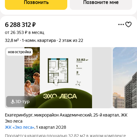
особенностей планировки изолированные комнаты с окнами
Позвонить
Позвоните мне
на одну сторону, 1
6 288 312
₽
от 26 353 ₽ в месяц
32,8 м²
1-комн. квартира
2 этаж из 22
новостройка
3D-тур
Екатеринбург
,
микрорайон Академический
,
25-й квартал
,
ЖК
Эхо леса
ЖК «Эхо леса»
, 1 квартал 2028
Продаётся квартира площадью 32.82 м2 в жилом комплексе