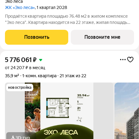
Эхо леса
ЖК «Эхо леса»
, 1 квартал 2028
Продаётся квартира площадью 76.48 м2 в жилом комплексе
"Эхо леса". Квартира находится на 22 этаже, жилая площадь
квартиры 31.5 м2, площадь просторной кухни 23.13 м2. Среди
особенностей планировки изолированные комнаты с окнами
Позвонить
Позвоните мне
на одну сторону, 1
5 776 061
₽
от 24 207 ₽ в месяц
35,9 м²
1-комн. квартира
21 этаж из 22
новостройка
3D-тур