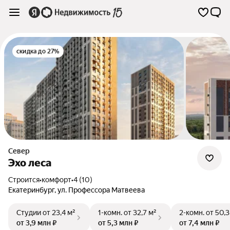
скидка до 27%
Север
Эхо леса
Строится
•
комфорт
•
4 (10)
Екатеринбург
,
ул. Профессора Матвеева
Студии
от 23,4 м²
1-комн.
от 32,7 м²
2-комн.
от 50,3
от 3,9 млн ₽
от 5,3 млн ₽
от 7,4 млн ₽