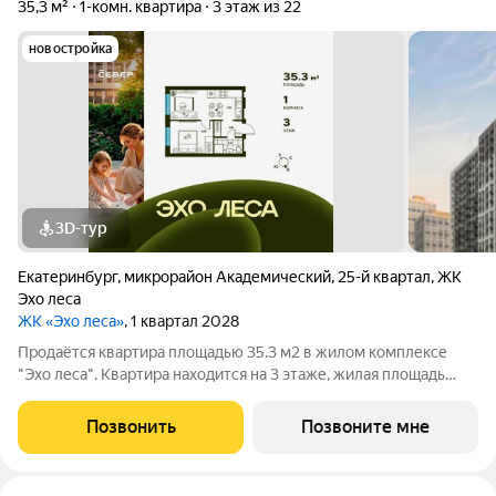
35,3 м²
1-комн. квартира
3 этаж из 22
новостройка
3D-тур
Екатеринбург
,
микрорайон Академический
,
25-й квартал
,
ЖК
Эхо леса
ЖК «Эхо леса»
, 1 квартал 2028
Продаётся квартира площадью 35.3 м2 в жилом комплексе
"Эхо леса". Квартира находится на 3 этаже, жилая площадь
квартиры 11.08 м2, площадь просторной кухни 17.18 м2. Среди
особенностей планировки изолированные комнаты с окнами
Позвонить
Позвоните мне
на одну сторону, 1