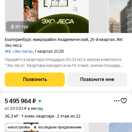
3D-тур
Екатеринбург
,
микрорайон Академический
,
25-й квартал
,
ЖК
Эхо леса
ЖК «Эхо леса»
, 1 квартал 2028
Продаётся квартира площадью 50.33 м2 в жилом комплексе
"Эхо леса". Квартира находится на 14 этаже, жилая площадь
квартиры 18.48 м2, площадь просторной кухни 17.66 м2. Среди
особенностей планировки изолированные комнаты с окнами
Позвонить
Позвоните мне
на одну сторону, 1
5 495 964
₽
от 23 033 ₽ в месяц
36,3 м²
1-комн. квартира
2 этаж из 22
новостройка
последнее предложение