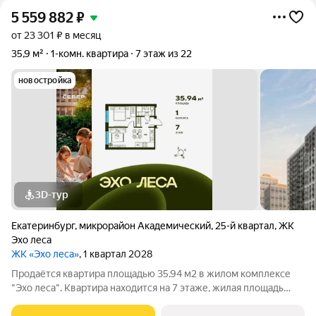
5 559 882
₽
от 23 301 ₽ в месяц
35,9 м²
1-комн. квартира
7 этаж из 22
новостройка
3D-тур
Екатеринбург
,
микрорайон Академический
,
25-й квартал
,
ЖК
Эхо леса
ЖК «Эхо леса»
, 1 квартал 2028
Продаётся квартира площадью 35.94 м2 в жилом комплексе
"Эхо леса". Квартира находится на 7 этаже, жилая площадь
квартиры 11.08 м2, площадь просторной кухни 17.82 м2. Среди