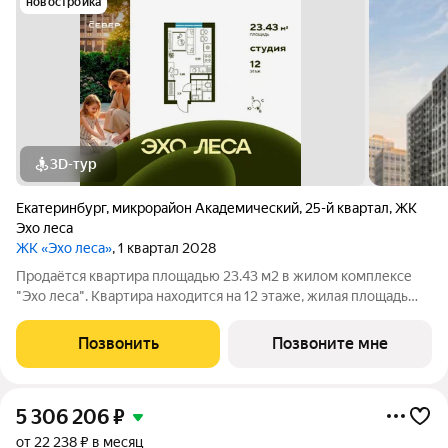
новостройка
3D-тур
Екатеринбург
,
микрорайон Академический
,
25-й квартал
,
ЖК
Эхо леса
ЖК «Эхо леса»
, 1 квартал 2028
Продаётся квартира площадью 23.43 м2 в жилом комплексе
"Эхо леса". Квартира находится на 12 этаже, жилая площадь
квартиры 11.88 м2, площадь кухни-ниши 5 м2. Срок сдачи I кв.
2028 Жилой комплекс "Эхо леса" это: - дом в эко-стиле - двор
Позвонить
Позвоните мне
с выходом в
5 306 206
₽
от 22 238 ₽ в месяц