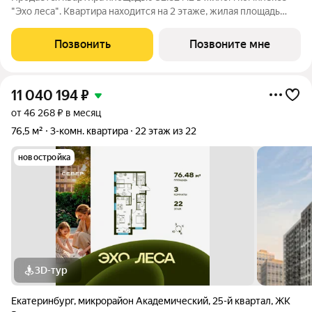
"Эхо леса". Квартира находится на 2 этаже, жилая площадь
квартиры 10.31 м2, площадь просторной кухни 15.97 м2. Среди
особенностей планировки изолированные комнаты с окнами
Позвонить
Позвоните мне
на одну сторону, 1
11 040 194
₽
от 46 268 ₽ в месяц
76,5 м²
3-комн. квартира
22 этаж из 22
новостройка
3D-тур
Екатеринбург
,
микрорайон Академический
,
25-й квартал
,
ЖК