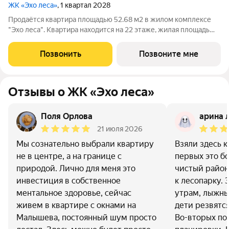
ЖК «Эхо леса»
, 1 квартал 2028
Продаётся квартира площадью 52.68 м2 в жилом комплексе
"Эхо леса". Квартира находится на 22 этаже, жилая площадь
квартиры 20.16 м2, площадь просторной кухни 18.24 м2. Среди
особенностей планировки изолированные комнаты с окнами
Позвонить
Позвоните мне
на одну сторону, 1
Отзывы о ЖК «Эхо леса»
Поля Орлова
арина 
21 июля 2026
Мы сознательно выбрали квартиру
Взяли здесь к
не в центре, а на границе с
первых это б
природой. Лично для меня это
чистый район
инвестиция в собственное
к лесопарку. 
ментальное здоровье, сейчас
утрам, лыжны
живем в квартире с окнами на
дети резвятся
Малышева, постоянный шум просто
Во-вторых по