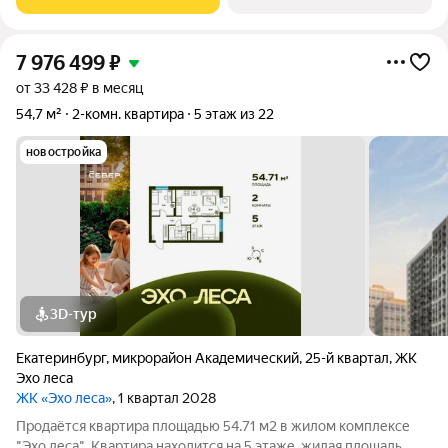
на одну сторону, 1
7 976 499
₽
от 33 428 ₽ в месяц
54,7 м²
2-комн. квартира
5 этаж из 22
новостройка
3D-тур
Екатеринбург
,
микрорайон Академический
,
25-й квартал
,
ЖК
Эхо леса
ЖК «Эхо леса»
, 1 квартал 2028
Продаётся квартира площадью 54.71 м2 в жилом комплексе
"Эхо леса". Квартира находится на 5 этаже, жилая площадь