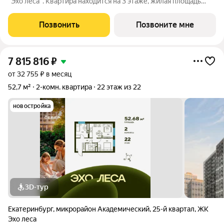
"Эхо леса". Квартира находится на 3 этаже, жилая площадь
квартиры 13.4 м2, площадь кухни-ниши 5 м2. Срок сдачи I кв.
2028 Жилой комплекс "Эхо леса" это: - дом в эко-стиле - двор
Позвонить
Позвоните мне
с выходом в
7 815 816
₽
от 32 755 ₽ в месяц
52,7 м²
2-комн. квартира
22 этаж из 22
новостройка
3D-тур
Екатеринбург
,
микрорайон Академический
,
25-й квартал
,
ЖК
Эхо леса