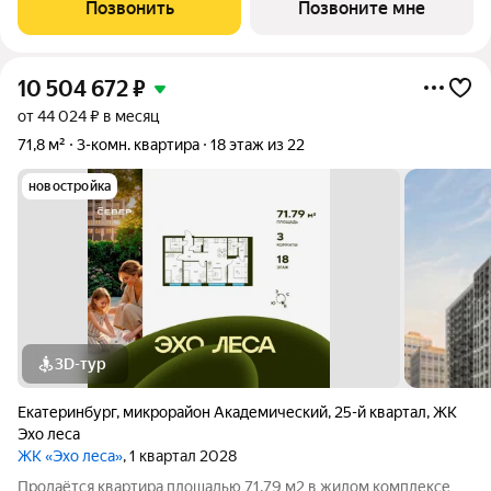
особенностей планировки изолированные комнаты с окнами
Позвонить
Позвоните мне
на одну сторону, 1
10 504 672
₽
от 44 024 ₽ в месяц
71,8 м²
3-комн. квартира
18 этаж из 22
новостройка
3D-тур
Екатеринбург
,
микрорайон Академический
,
25-й квартал
,
ЖК
Эхо леса
ЖК «Эхо леса»
, 1 квартал 2028
Продаётся квартира площадью 71.79 м2 в жилом комплексе