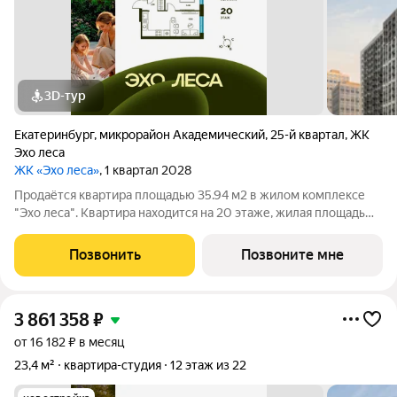
3D-тур
Екатеринбург
,
микрорайон Академический
,
25-й квартал
,
ЖК
Эхо леса
ЖК «Эхо леса»
, 1 квартал 2028
Продаётся квартира площадью 35.94 м2 в жилом комплексе
"Эхо леса". Квартира находится на 20 этаже, жилая площадь
квартиры 11.08 м2, площадь просторной кухни 17.82 м2. Среди
особенностей планировки изолированные комнаты с окнами
Позвонить
Позвоните мне
на одну сторону, 1
3 861 358
₽
от 16 182 ₽ в месяц
23,4 м²
квартира-студия
12 этаж из 22