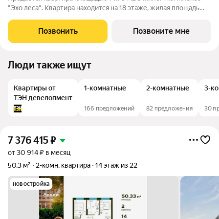
"Эхо леса". Квартира находится на 18 этаже, жилая площадь
квартиры 31.27 м2, площадь просторной кухни 19.03 м2. Среди
особенностей планировки изолированные комнаты с окнами
Позвонить
Позвоните мне
на одну сторону, 1
Люди также ищут
Квартиры от
1-комнатные
2-комнатные
3-к
ТЭН девелопмент
166 предложений
82 предложения
30 п
7 376 415
₽
от 30 914 ₽ в месяц
50,3 м²
2-комн. квартира
14 этаж из 22
новостройка