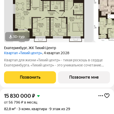
3D-тур
Екатеринбург
,
ЖК Тихий Центр
Квартал «Тихий центр»
, 4 квартал 2028
Квартал для жизни «Тихий центр» - тихая роскошь в сердце
Екатеринбурга. «Тихий центр» - это уникальное сочетание
центрального расположения, близости к воде и развитой
инфраструктуры. Соседство с главными
Позвонить
Позвоните мне
достопримечательностями, лучшими ресторанами и
15 830 000
₽
от 56 796 ₽ в месяц
82,8 м²
3-комн. квартира
9 этаж из 29