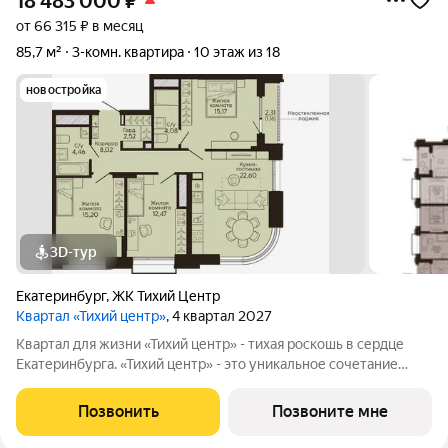
18 483 000
₽
от 66 315 ₽ в месяц
85,7 м²
3-комн. квартира
10 этаж из 18
новостройка
3D-тур
Екатеринбург
,
ЖК Тихий Центр
Квартал «Тихий центр»
, 4 квартал 2027
Квартал для жизни «Тихий центр» - тихая роскошь в сердце
Екатеринбурга. «Тихий центр» - это уникальное сочетание
центрального расположения, близости к воде и развитой
инфраструктуры. Соседство с главными
Позвонить
Позвоните мне
достопримечательностями, лучшими ресторанами и