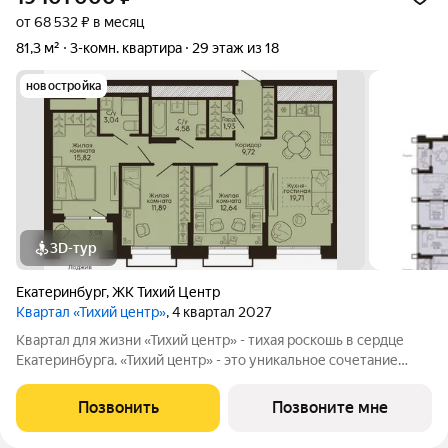
от 68 532 ₽ в месяц
81,3 м²
3-комн. квартира
29 этаж из 18
новостройка
3D-тур
Екатеринбург
,
ЖК Тихий Центр
Квартал «Тихий центр»
, 4 квартал 2027
Квартал для жизни «Тихий центр» - тихая роскошь в сердце
Екатеринбурга. «Тихий центр» - это уникальное сочетание
центрального расположения, близости к воде и развитой
инфраструктуры. Соседство с главными
Позвонить
Позвоните мне
достопримечательностями, лучшими ресторанами и