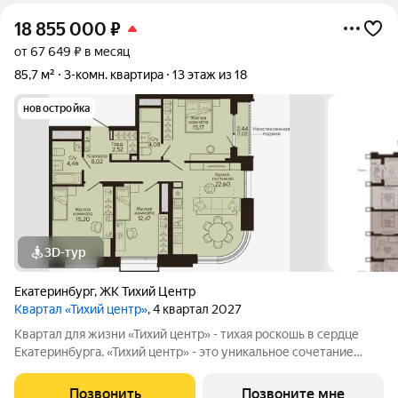
18 855 000
₽
от 67 649 ₽ в месяц
85,7 м²
3-комн. квартира
13 этаж из 18
новостройка
3D-тур
Екатеринбург
,
ЖК Тихий Центр
Квартал «Тихий центр»
, 4 квартал 2027
Квартал для жизни «Тихий центр» - тихая роскошь в сердце
Екатеринбурга. «Тихий центр» - это уникальное сочетание
центрального расположения, близости к воде и развитой
инфраструктуры. Соседство с главными
Позвонить
Позвоните мне