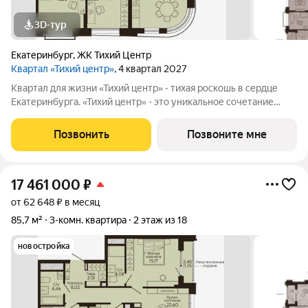
3D-тур
Екатеринбург
,
ЖК Тихий Центр
Квартал «Тихий центр»
, 4 квартал 2027
Квартал для жизни «Тихий центр» - тихая роскошь в сердце
Екатеринбурга. «Тихий центр» - это уникальное сочетание
центрального расположения, близости к воде и развитой
инфраструктуры. Соседство с главными
Позвонить
Позвоните мне
достопримечательностями, лучшими ресторанами и
17 461 000
₽
от 62 648 ₽ в месяц
85,7 м²
3-комн. квартира
2 этаж из 18
новостройка