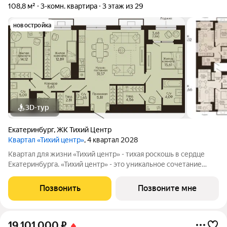
108,8 м²
3-комн. квартира
3 этаж из 29
новостройка
3D-тур
Екатеринбург
,
ЖК Тихий Центр
Квартал «Тихий центр»
, 4 квартал 2028
Квартал для жизни «Тихий центр» - тихая роскошь в сердце
Екатеринбурга. «Тихий центр» - это уникальное сочетание
центрального расположения, близости к воде и развитой
инфраструктуры. Соседство с главными
Позвонить
Позвоните мне
достопримечательностями, лучшими ресторанами и
19 101 000
₽