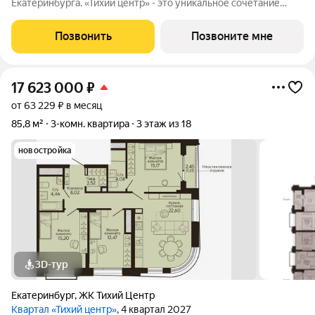
Екатеринбурга. «Тихий центр» - это уникальное сочетание
центрального расположения, близости к воде и развитой
инфраструктуры. Соседство с главными
Позвонить
Позвоните мне
достопримечательностями, лучшими ресторанами и
17 623 000
₽
от 63 229 ₽ в месяц
85,8 м²
3-комн. квартира
3 этаж из 18
новостройка
3D-тур
Екатеринбург
,
ЖК Тихий Центр
Квартал «Тихий центр»
, 4 квартал 2027