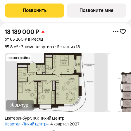
центрального расположения, близости к воде и развитой
инфраструктуры. Соседство с главными
Позвонить
Позвоните мне
достопримечательностями, лучшими ресторанами и
18 189 000
₽
от 65 260 ₽ в месяц
85,8 м²
3-комн. квартира
6 этаж из 18
новостройка
3D-тур
Екатеринбург
,
ЖК Тихий Центр
Квартал «Тихий центр»
, 4 квартал 2027