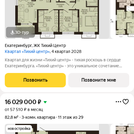
3D-тур
Екатеринбург
,
ЖК Тихий Центр
Квартал «Тихий центр»
, 4 квартал 2028
Квартал для жизни «Тихий центр» - тихая роскошь в сердце
Екатеринбурга. «Тихий центр» - это уникальное сочетание
центрального расположения, близости к воде и развитой
инфраструктуры. Соседство с главными
Позвонить
Позвоните мне
достопримечательностями, лучшими ресторанами и
16 029 000
₽
от 57 510 ₽ в месяц
82,8 м²
3-комн. квартира
11 этаж из 29
новостройка