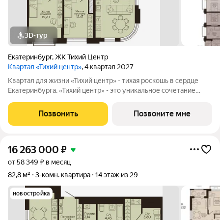
3D-тур
Екатеринбург
,
ЖК Тихий Центр
Квартал «Тихий центр»
, 4 квартал 2027
Квартал для жизни «Тихий центр» - тихая роскошь в сердце
Екатеринбурга. «Тихий центр» - это уникальное сочетание
центрального расположения, близости к воде и развитой
инфраструктуры. Соседство с главными
Позвонить
Позвоните мне
достопримечательностями, лучшими ресторанами и
16 263 000
₽
от 58 349 ₽ в месяц
82,8 м²
3-комн. квартира
14 этаж из 29
новостройка