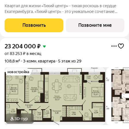
Квартал для жизни «Тихий центр» - тихая роскошь в сердце
Екатеринбурга. «Тихий центр» - это уникальное сочетание
центрального расположения, близости к воде и развитой
инфраструктуры. Соседство с главными
Позвонить
Позвоните мне
достопримечательностями, лучшими ресторанами и
23 204 000
₽
от 83 253 ₽ в месяц
108,8 м²
3-комн. квартира
5 этаж из 29
новостройка
3D-тур