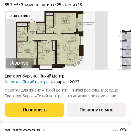
85,7 м²
3-комн. квартира
25 этаж из 18
новостройка
3D-тур
Екатеринбург
,
ЖК Тихий Центр
Квартал «Тихий центр»
, 4 квартал 2027
Квартал для жизни «Тихий центр» - тихая роскошь в сердце
Екатеринбурга. «Тихий центр» - это уникальное сочетание
центрального расположения, близости к воде и развитой
инфраструктуры. Соседство с главными
Позвонить
Позвоните мне
достопримечательностями, лучшими ресторанами и