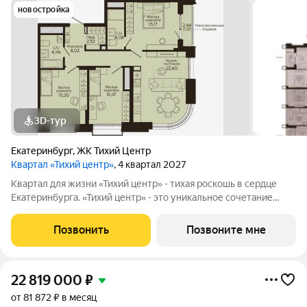
новостройка
3D-тур
Екатеринбург
,
ЖК Тихий Центр
Квартал «Тихий центр»
, 4 квартал 2027
Квартал для жизни «Тихий центр» - тихая роскошь в сердце
Екатеринбурга. «Тихий центр» - это уникальное сочетание
центрального расположения, близости к воде и развитой
инфраструктуры. Соседство с главными
Позвонить
Позвоните мне
достопримечательностями, лучшими ресторанами и
22 819 000
₽
от 81 872 ₽ в месяц