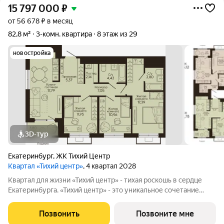
15 797 000
₽
от 56 678 ₽ в месяц
82,8 м²
3-комн. квартира
8 этаж из 29
новостройка
3D-тур
Екатеринбург
,
ЖК Тихий Центр
Квартал «Тихий центр»
, 4 квартал 2028
Квартал для жизни «Тихий центр» - тихая роскошь в сердце
Екатеринбурга. «Тихий центр» - это уникальное сочетание
центрального расположения, близости к воде и развитой
инфраструктуры. Соседство с главными
Позвонить
Позвоните мне
достопримечательностями, лучшими ресторанами и