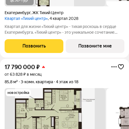
3D-тур
Екатеринбург
,
ЖК Тихий Центр
Квартал «Тихий центр»
, 4 квартал 2028
Квартал для жизни «Тихий центр» - тихая роскошь в сердце
Екатеринбурга. «Тихий центр» - это уникальное сочетание
центрального расположения, близости к воде и развитой
инфраструктуры. Соседство с главными
Позвонить
Позвоните мне
достопримечательностями, лучшими ресторанами и
17 790 000
₽
от 63 828 ₽ в месяц
85,8 м²
3-комн. квартира
4 этаж из 18
новостройка