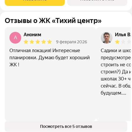
достопримечательностями, лучшими ресторанами и
Отзывы о ЖК «Тихий центр»
Аноним
Илья В
A
9 февраля 2026
Отличная локация! Интересные
Садики и шко
планировки. Думаю будет хороший
предусмотрен
ЖК !
строить не со
строил?) Да и
школах 30+ ч
сейчас. В общ
будущем....
Посмотреть все 5 отзывов