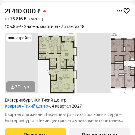
21 410 000
₽
от 76 816 ₽ в месяц
105,8 м²
3-комн. квартира
7 этаж из 18
новостройка
3D-тур
Екатеринбург
,
ЖК Тихий Центр
Квартал «Тихий центр»
, 4 квартал 2027
Квартал для жизни «Тихий центр» - тихая роскошь в сердце
Екатеринбурга. «Тихий центр» - это уникальное сочетание
центрального расположения, близости к воде и развитой
инфраструктуры. Соседство с главными
Позвонить
Позвоните мне