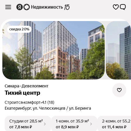
скидка 20%
Синара–Девелопмент
Тихий центр
Строится
•
комфорт
•
4.1 (18)
Екатеринбург
,
ул. Челюскинцев / ул. Беринга
Студии
от 28,5 м²
1-комн.
от 35,9 м²
2-комн.
от 55,2
от 7,8 млн ₽
от 8,9 млн ₽
от 11,4 млн ₽