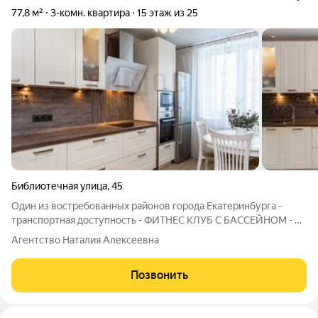
77,8 м²
3-комн. квартира
15 этаж из 25
Библиотечная улица
,
45
Один из востребованных районов города Екатеринбурга -
транспортная доступность - ФИТНЕС КЛУБ С БАССЕЙНОМ - 3
детских сада (34, 299, 299-доп.здание) - 2 школы (36, 134) -
Агентство Наталия Алексеевна
детская городская поликлиника 13 - земская больница - центр
образования
Позвонить