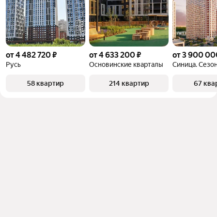
от 4 482 720 ₽
от 4 633 200 ₽
от 3 900 00
Русь
Основинские кварталы
Синица. Сезо
58 квартир
214 квартир
67 ква