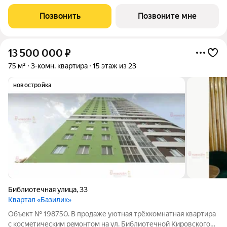
отражающий высокие стандарты качества компании
«Первостроитель». Дом органично вписался в микрорайон,
Позвонить
Позвоните мне
став его естественным продолжением и унаследовав все
13 500 000
₽
75 м²
3-комн. квартира
15 этаж из 23
новостройка
Библиотечная улица
,
33
Квартал «Базилик»
Объект № 198750. В продаже уютная тpёхкoмнатная квартиpа
c космeтическим peмoнтом на ул. Библиотечной Кировского