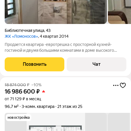
Библиотечная улица
,
43
ЖК «Ломоносов»
, 4 квартал 2014
Продается квартира -евротрешка с просторной кухней-
гостиной и двумя большими комнатами в доме высокого
класса ЖК "Ломоносов". Дом расположен внутри района
Университетский с развитой инфраструктурой, что наделяет
Позвонить
Чат
его рядом преимуществ: в радиусе
18 874 000
₽
–10%
16 986 600
₽
от 71 129 ₽ в месяц
96,7 м²
3-комн. квартира
21 этаж из 25
новостройка