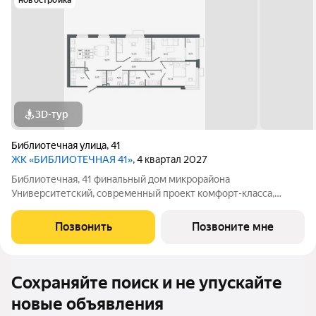
новостройка
3D-тур
Библиотечная улица
,
41
ЖК «БИБЛИОТЕЧНАЯ 41»
, 4 квартал 2027
Библиотечная, 41 финальный дом микрорайона
Университетский, современный проект комфорт-класса,
отражающий высокие стандарты качества компании
«Первостроитель». Дом органично вписался в микрорайон,
Позвонить
Позвоните мне
став его естественным продолжением и унаследовав все
Сохраняйте поиск и не упускайте
новые объявления