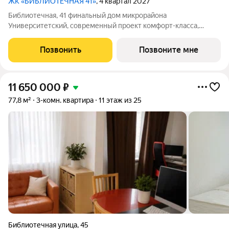
ЖК «БИБЛИОТЕЧНАЯ 41»
, 4 квартал 2027
Библиотечная, 41 финальный дом микрорайона
Университетский, современный проект комфорт-класса,
отражающий высокие стандарты качества компании
«Первостроитель». Дом органично вписался в микрорайон,
Позвонить
Позвоните мне
став его естественным продолжением и унаследовав все
11 650 000
₽
77,8 м²
3-комн. квартира
11 этаж из 25
Библиотечная улица
,
45