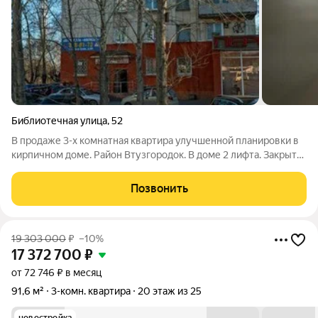
Библиотечная улица
,
52
В продаже 3-х комнатная квартира улучшенной планировки в
кирпичном доме. Район Втузгородок. В доме 2 лифта. Закрытая
территория. Квартира с новым ремонтом: натяжные потолки,
ламинат, новые двери, плитка в санузле и ванной, лоджия
Позвонить
застеклена. Остается
19 303 000
₽
–10%
17 372 700
₽
от 72 746 ₽ в месяц
91,6 м²
3-комн. квартира
20 этаж из 25