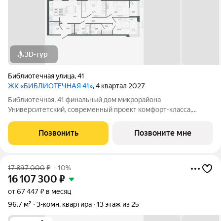
3D-тур
Библиотечная улица
,
41
ЖК «БИБЛИОТЕЧНАЯ 41»
, 4 квартал 2027
Библиотечная, 41 финальный дом микрорайона
Университетский, современный проект комфорт-класса,
отражающий высокие стандарты качества компании
«Первостроитель». Дом органично вписался в микрорайон,
Позвонить
Позвоните мне
став его естественным продолжением и унаследовав все
17 897 000
₽
–10%
16 107 300
₽
от 67 447 ₽ в месяц
96,7 м²
3-комн. квартира
13 этаж из 25