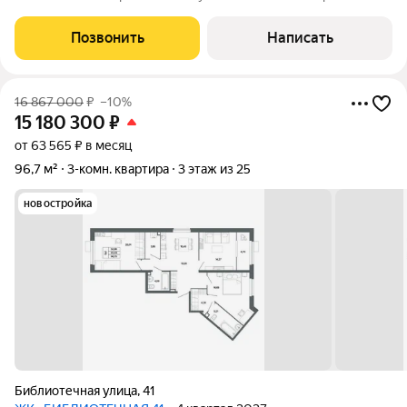
района. Комнаты изолированы, большая кухня 18. В квартире
панорамные окна, утепленная лоджия, установлена
Позвонить
Написать
современная сантехника.В доме
16 867 000
₽
–10%
15 180 300
₽
от 63 565 ₽ в месяц
96,7 м²
3-комн. квартира
3 этаж из 25
новостройка
Библиотечная улица
,
41