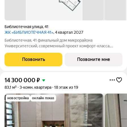
Библиотечная улица
,
41
ЖК «БИБЛИОТЕЧНАЯ 41»
, 4 квартал 2027
Библиотечная, 41 финальный дом микрорайона
Университетский, современный проект комфорт-класса,
отражающий высокие стандарты качества компании
«Первостроитель». Дом органично вписался в микрорайон,
Позвонить
Позвоните мне
став его естественным продолжением и унаследовав все
14 300 000
₽
83,1 м²
3-комн. квартира
18 этаж из 19
новостройка
онлайн показ