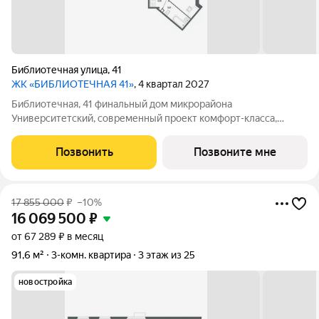
Библиотечная улица
,
41
ЖК «БИБЛИОТЕЧНАЯ 41»
, 4 квартал 2027
Библиотечная, 41 финальный дом микрорайона
Университетский, современный проект комфорт-класса,
отражающий высокие стандарты качества компании
«Первостроитель». Дом органично вписался в микрорайон,
Позвонить
Позвоните мне
став его естественным продолжением и унаследовав все
17 855 000
₽
–10%
16 069 500
₽
от 67 289 ₽ в месяц
91,6 м²
3-комн. квартира
3 этаж из 25
новостройка