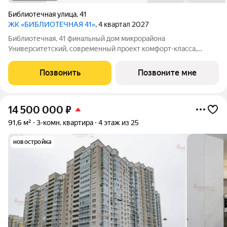
Библиотечная улица
,
41
ЖК «БИБЛИОТЕЧНАЯ 41»
, 4 квартал 2027
Библиотечная, 41 финальный дом микрорайона
Университетский, современный проект комфорт-класса,
отражающий высокие стандарты качества компании
«Первостроитель». Дом органично вписался в микрорайон,
Позвонить
Позвоните мне
став его естественным продолжением и унаследовав все
14 500 000
₽
91,6 м²
3-комн. квартира
4 этаж из 25
новостройка