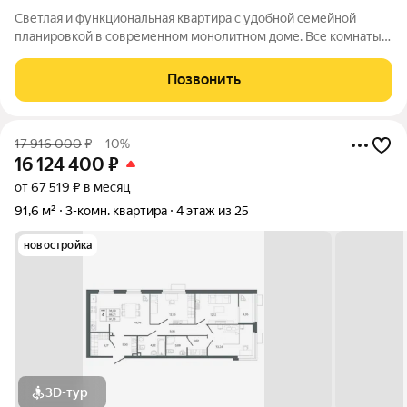
Светлая и функциональная квартира с удобной семейной
планировкой в современном монолитном доме. Все комнаты
изолированные, окна выходят на разные стороны, благодаря
чему в квартире много естественного света и хорошая
Позвонить
вентиляция. Планировка:
17 916 000
₽
–10%
16 124 400
₽
от 67 519 ₽ в месяц
91,6 м²
3-комн. квартира
4 этаж из 25
новостройка
3D-тур