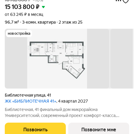
16 782 000
₽
–10%
15 103 800
₽
от 63 245 ₽ в месяц
96,7 м²
3-комн. квартира
2 этаж из 25
новостройка
Библиотечная улица
,
41
ЖК «БИБЛИОТЕЧНАЯ 41»
, 4 квартал 2027
Библиотечная, 41 финальный дом микрорайона
Университетский, современный проект комфорт-класса,
отражающий высокие стандарты качества компании
«Первостроитель». Дом органично вписался в микрорайон,
Позвонить
Позвоните мне
став его естественным продолжением и унаследовав все