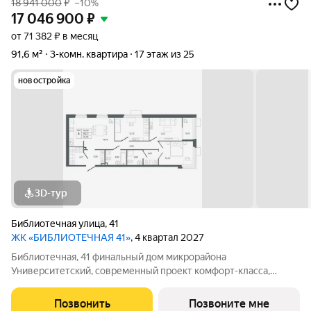
18 941 000
₽
–10%
17 046 900
₽
от 71 382 ₽ в месяц
91,6 м²
3-комн. квартира
17 этаж из 25
новостройка
3D-тур
Библиотечная улица
,
41
ЖК «БИБЛИОТЕЧНАЯ 41»
, 4 квартал 2027
Библиотечная, 41 финальный дом микрорайона
Университетский, современный проект комфорт-класса,
отражающий высокие стандарты качества компании
«Первостроитель». Дом органично вписался в микрорайон,
Позвонить
Позвоните мне