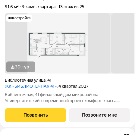
91,6 м²
3-комн. квартира
13 этаж из 25
новостройка
3D-тур
Библиотечная улица
,
41
ЖК «БИБЛИОТЕЧНАЯ 41»
, 4 квартал 2027
Библиотечная, 41 финальный дом микрорайона
Университетский, современный проект комфорт-класса,
отражающий высокие стандарты качества компании
«Первостроитель». Дом органично вписался в микрорайон,
Позвонить
Позвоните мне
став его естественным продолжением и унаследовав все