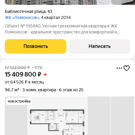
Библиотечная улица
,
43
ЖК «Ломоносов»
, 4 квартал 2014
Объект № 195840. Уютная трехкомнатная квартира в ЖК
Ломоносов - идеальное пространство для комфортной и
гармоничной жизни! Эта просторная и светлая квартира
отличается продуманной планировкой. Большая кухня-
Позвонить
Написать
гостиная станет семейным сердцем дома, где
17 122 000
₽
–10%
15 409 800
₽
от 64 526 ₽ в месяц
96,7 м²
3-комн. квартира
6 этаж из 25
новостройка