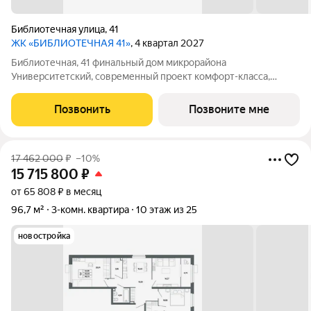
Библиотечная улица
,
41
ЖК «БИБЛИОТЕЧНАЯ 41»
, 4 квартал 2027
Библиотечная, 41 финальный дом микрорайона
Университетский, современный проект комфорт-класса,
отражающий высокие стандарты качества компании
«Первостроитель». Дом органично вписался в микрорайон,
Позвонить
Позвоните мне
став его естественным продолжением и унаследовав все
17 462 000
₽
–10%
15 715 800
₽
от 65 808 ₽ в месяц
96,7 м²
3-комн. квартира
10 этаж из 25
новостройка