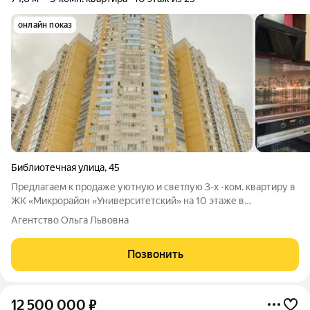
онлайн показ
Библиотечная улица
,
45
Предлагаем к продаже уютную и светлую 3-х -ком. квартиру в
ЖК «Микрорайон «Университетский» на 10 этаже в
монолитном доме 2012 г. постройки. Общая площадь: 74.6 кв.м,
Агентство Ольга Львовна
кухня 9.8 кв.м, гостиная 16.5 квм, спальни 14,1кв.м. и 12.9 кв. м.,
комнаты все
Позвонить
12 500 000
₽