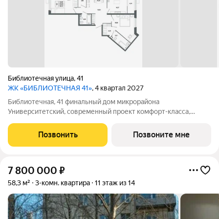
Библиотечная улица
,
41
ЖК «БИБЛИОТЕЧНАЯ 41»
, 4 квартал 2027
Библиотечная, 41 финальный дом микрорайона
Университетский, современный проект комфорт-класса,
отражающий высокие стандарты качества компании
«Первостроитель». Дом органично вписался в микрорайон,
Позвонить
Позвоните мне
став его естественным продолжением и унаследовав все
7 800 000
₽
58,3 м²
3-комн. квартира
11 этаж из 14