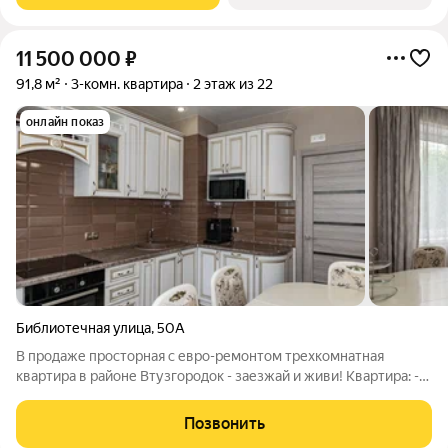
11 500 000
₽
91,8 м²
3-комн. квартира
2 этаж из 22
онлайн показ
Библиотечная улица
,
50А
В продаже просторная с евро-ремонтом трехкомнатная
квартира в районе Втузгородок - заезжай и живи! Квартира: -
3-комнатная квартира 91.8 м2 - функциональная планировка:
кухня - 9,6 м2, комнаты - 21,3 м2 20,4 м2 15,7 м2, совмешенный
Позвонить
санузел с теплым