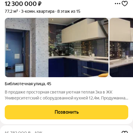
12 300 000
₽
77,2 м²
3-комн. квартира
8 этаж из 15
Библиотечная улица
,
45
В продаже просторная светлая уютная теплая 3ка в ЖК
Университетский с оборудованной кухней 12,4м. Продуманная
планировка, встроенные системы хранения, 2 санузла,
дизайнерский ремонт, балкон обшит панелями. Новому
Позвонить
собственнику остаются кухонный