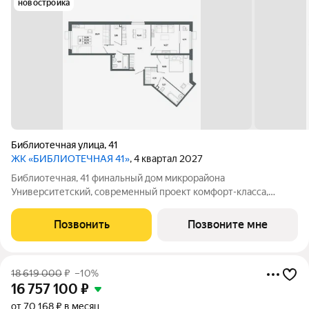
новостройка
Библиотечная улица
,
41
ЖК «БИБЛИОТЕЧНАЯ 41»
, 4 квартал 2027
Библиотечная, 41 финальный дом микрорайона
Университетский, современный проект комфорт-класса,
отражающий высокие стандарты качества компании
«Первостроитель». Дом органично вписался в микрорайон,
Позвонить
Позвоните мне
став его естественным продолжением и унаследовав все
18 619 000
₽
–10%
16 757 100
₽
от 70 168 ₽ в месяц