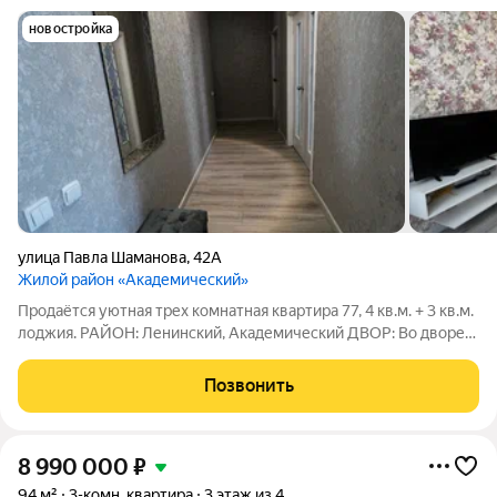
новостройка
улица Павла Шаманова
,
42А
Жилой район «Академический»
Продаётся уютная трех комнатная квартира 77, 4 кв.м. + 3 кв.м.
лоджия. РАЙОН: Ленинский, Академический ДВОР: Во дворе
хорошая детская площадка. Дом находится в середине
квартала, шума и пыли от проезжей части нет. ДОМ: Дом 2011
Позвонить
года постройки,
8 990 000
₽
94 м²
3-комн. квартира
3 этаж из 4