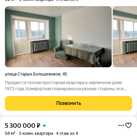
улица Старых Большевиков
,
45
Продается теплая просторная квартира в кирпичном доме
1972 года. Комфортная планировка на разные стороны, все
комнаты правильной формы: 17, 6 кв.м., 16, кв.м. и 13, 3 кв.м.,
раздельный санузел, остекленный балкон с видом во двор. В
Позвонить
квартире сделан
5 300 000
₽
58 м²
3-комн. квартира
4 этаж из 4