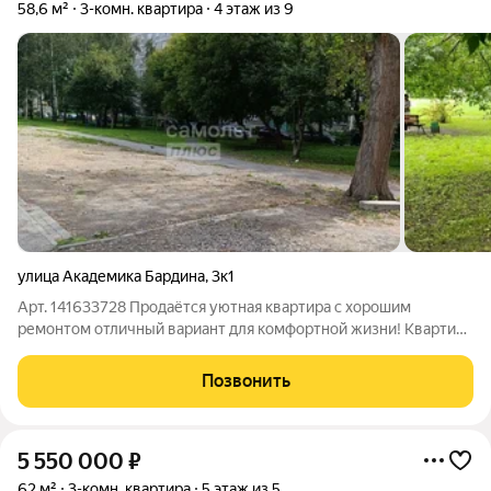
58,6 м²
3-комн. квартира
4 этаж из 9
улица Академика Бардина
,
3к1
Арт. 141633728 Продаётся уютная квартира с хорошим
ремонтом отличный вариант для комфортной жизни! Квартира
расположена на комфортном 4м этаже. Дом утопает в зелени,
окна выходят на разные стороны в квартире всегда светло и
Позвонить
приятно. Лифт недавно
5 550 000
₽
62 м²
3-комн. квартира
5 этаж из 5