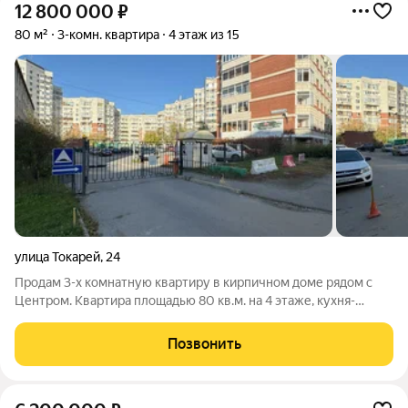
12 800 000
₽
80 м²
3-комн. квартира
4 этаж из 15
улица Токарей
,
24
Продам 3-х комнатную квартиру в кирпичном доме рядом с
Центром. Квартира площадью 80 кв.м. на 4 этаже, кухня-
гостиная с двумя входами, две комнаты, санузел, лоджия,
балкон (оба застеклены). Окна выходят на разные стороны
Позвонить
дома. Полы дубовый штучный