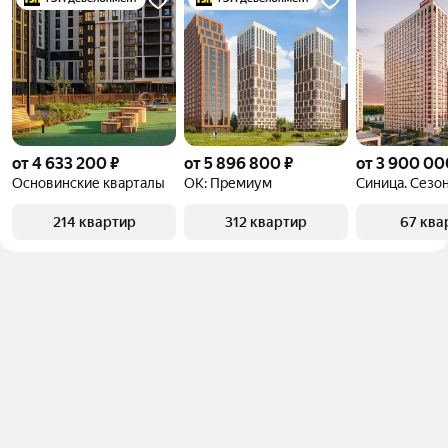
от 4 633 200 ₽
от 5 896 800 ₽
от 3 900 00
Основинские кварталы
ОК: Премиум
Синица. Сезо
214 квартир
312 квартир
67 ква