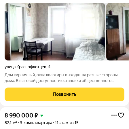
улица Краснофлотцев
,
4
Дом кирпичный, окна квартиры выходят на разные стороны
дома. В шаговой доступности остановки общественного
транспорта, до станции метро "Уралмаш" 5 минут пешком. В
доме универсам «Верный». Рядом д/сады, школы, магазины и
Позвонить
т.д. Торг обсуждается!
8 990 000
₽
82,1 м²
3-комн. квартира
11 этаж из 15