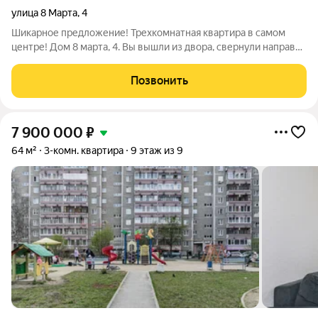
улица 8 Марта
,
4
Шикарное предложение! Трехкомнатная квартира в самом
центре! Дом 8 марта, 4. Вы вышли из двора, свернули направо,
и вот вы уже на площади 1905 года! Двор закрытый, дом в
хорошем состоянии, подъезд чистый, по 2 квартиры на этаже!
Позвонить
В квартире сделана
7 900 000
₽
64 м²
3-комн. квартира
9 этаж из 9