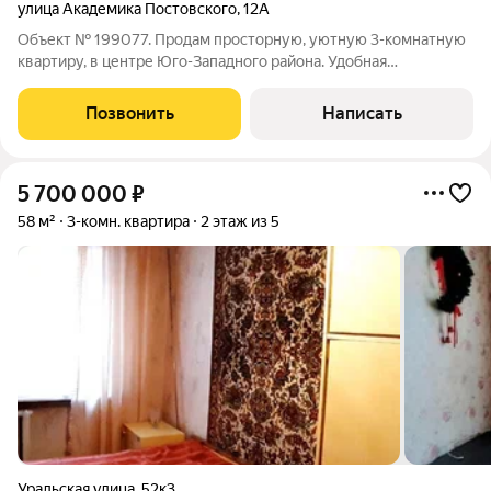
улица Академика Постовского
,
12А
Объект № 199077. Продам просторную, уютную 3-комнатную
квартиру, в центре Юго-Западного района. Удобная
планировка: изолированные комнаты на разные стороны,
раздельный санузел, большая лоджия на два окна, кладовая
Позвонить
Написать
для хранения вещей. Квартира в
5 700 000
₽
58 м²
3-комн. квартира
2 этаж из 5
Уральская улица
,
52к3