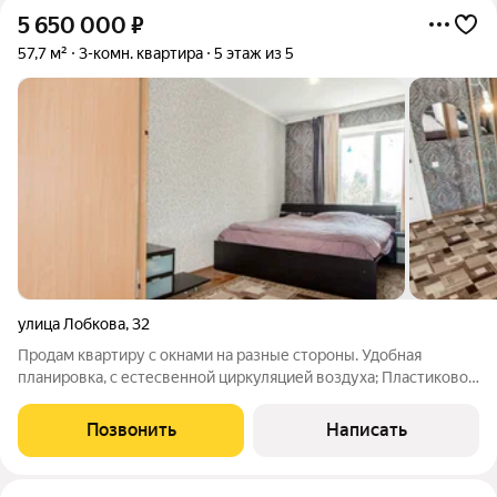
5 650 000
₽
57,7 м²
3-комн. квартира
5 этаж из 5
улица Лобкова
,
32
Продам квартиру с окнами на разные стороны. Удобная
планировка, с естесвенной циркуляцией воздуха; Пластиковое
остекление, трубы заменены; Квартира без залогов, арестов и
детских долей; Готовая инфраструктура района: - В соседнем
Позвонить
Написать
дворе 2 детских сада