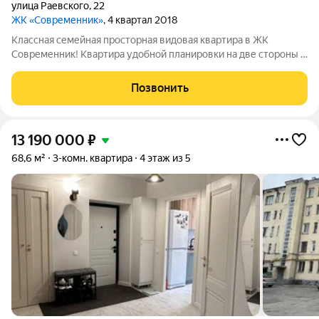
улица Раевского
,
22
ЖК «Современник»
, 4 квартал 2018
Классная семейная просторная видовая квартира в ЖК
Современник! Квартира удобной планировки на две стороны -
хороший микроклимат. Этаж, увеличенные окна и
расположение квартиры делают ее видовой. Все помещения
Позвонить
просторные, правильной формы, детская и
13 190 000
₽
68,6 м²
3-комн. квартира
4 этаж из 5