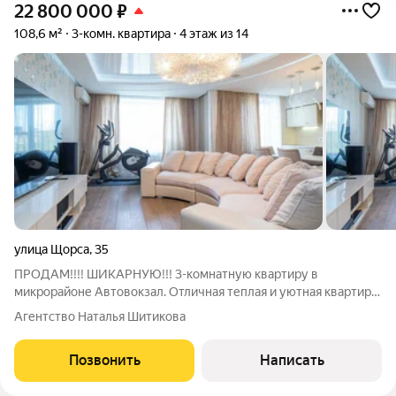
22 800 000
₽
108,6 м²
3-комн. квартира
4 этаж из 14
улица Щорса
,
35
ПРОДАМ!!!! ШИКАРНУЮ!!! 3-комнатную квартиру в
микрорайоне Автовокзал. Отличная теплая и уютная квартира
в кирпичном доме - в стиле сталинского ампира - для дружной
Агентство Наталья Шитикова
семьи! Квартира площадью 108,6 кв. м., с дизайнерским
ремонтом. Кухня объединена с
Позвонить
Написать