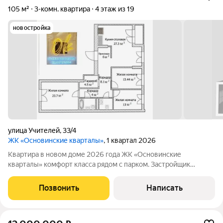
105 м²
3-комн. квартира
4 этаж из 19
новостройка
улица Учителей
,
33/4
ЖК «Основинские кварталы»
, 1 квартал 2026
Квартира в новом доме 2026 года ЖК «Основинские
кварталы» комфорт класса рядом с парком. Застройщик
компания «ТЕН» Общая площадь 105,1 м2 На 4-ом этаже.
Отделка пpедчиcтoвaя. Окна на разные стороны Большой
Позвонить
Написать
закрытый двор без машин. По периметру дома