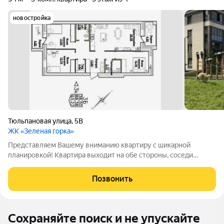
новостройка
Тюльпановая улица
,
5В
ЖК «Зеленая горка»
Представляем Вашему вниманию квартиру с шикарной
планировкой! Квартира выходит на обе стороны, соседи
только снизу и сверху. На площадке всего 3 квартиры!
Территория полностью охраняема и огорожена, двор без
Позвонить
машин. Дом полностью из кирпича, очень
Сохраняйте поиск и не упускайте