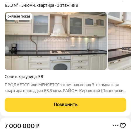
63,3 м²
3-комн. квартира
3 этаж из 9
онлайн показ
Советская улица
,
58
ПРОДАЕТСЯ или МЕНЯЕТСЯ: отличная новая 3-х комнатная
квартира площадью 63,3 кв м. РАЙОН: Кировский (Пионерский
м-н) ДВОР: светлый, солнечный, с детской площадкой, рядом
спортивный корт, фитнес площадка. ДОМ: 1982 года
Позвонить
постройки, в любое время года в
7 000 000
₽