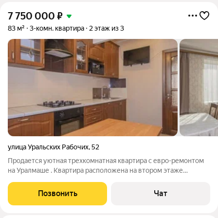
7 750 000
₽
83 м²
3-комн. квартира
2 этаж из 3
улица Уральских Рабочих
,
52
Продается уютная трехкомнатная квартира с евро-ремонтом
на Уралмаше . Квартира расположена на втором этаже
трехэтажного здания. Все комнаты изолированы, что
обеспечивает комфорт и приватность, окна выходят на разные
Позвонить
Чат
стороны. . В квартире остается вся