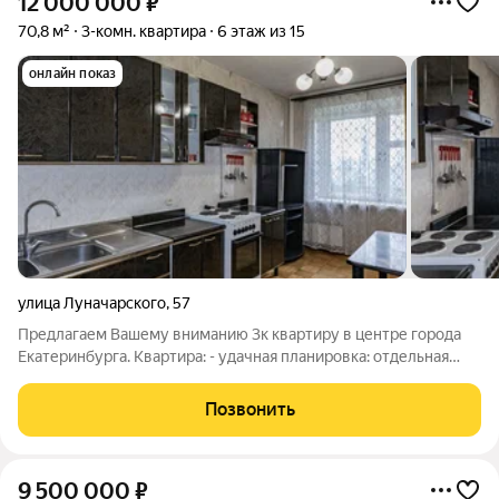
12 000 000
₽
70,8 м²
3-комн. квартира
6 этаж из 15
онлайн показ
улица Луначарского
,
57
Предлагаем Вашему вниманию 3к квартиру в центре города
Екатеринбурга. Квартира: - удачная планировка: отдельная
кухня, 3 изолированные комнаты, большая лоджия,
раздельный санузел, кладовая; - светлая квартира - полы -
Позвонить
паркет, стены-обои, в ванной -
9 500 000
₽