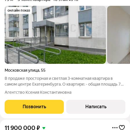
онлайн показ
Московская улица
,
55
В продаже просторная и светлая 3-комнатная квартира в
самом центре Екатеринбурга. О квартире: - общая площадь 75
метров - имеет три изолированные комнаты и классическую
Агентство Ксения Константиновна
кухню - расположена на 10 этаже - распашонка (на две
стороны) - имеет две лоджии
Позвонить
Написать
11 900 000
₽