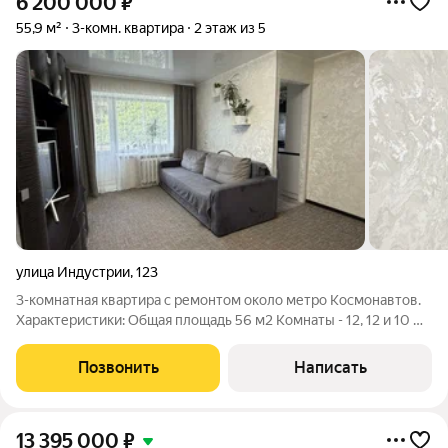
6 200 000
₽
55,9 м²
3-комн. квартира
2 этаж из 5
улица Индустрии
,
123
3-комнатная квартира с ремонтом около метро Космонавтов.
Характеристики: Общая площадь 56 м2 Комнаты - 12, 12 и 10 м2
Кухня - 6 м2 Квартира с ремонтом «заезжай-живи», идеально
подходит для семьи. Есть отдельные зоны для хранения - две
Позвонить
Написать
кладовые.
13 395 000
₽