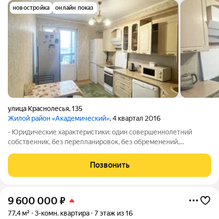
новостройка
онлайн показ
улица Краснолесья
,
135
Жилой район «Академический»
, 4 квартал 2016
- Юридические характеристики: один совершеннолетний
собственник, без перепланировок, без обременений,
мат.капитал не использовался, более 5 лет в собственности,
квартира приобреталась у застройщика РСГ-Академическое в
Позвонить
2014 году. - Уникальная
9 600 000
₽
77,4 м²
3-комн. квартира
7 этаж из 16