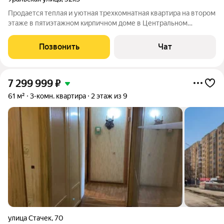
Продается теплая и уютная трехкомнатная квартира на втором
этаже в пятиэтажном кирпичном доме в Центральном
районе(Кировский район) г. Ектеринбурга, ул. Уральская, дом
52, корпус 3 (пересечение ул. Уральская- ул. Кондукторская)
Позвонить
Чат
напротив школы 146.
7 299 999
₽
61 м²
3-комн. квартира
2 этаж из 9
улица Стачек
,
70