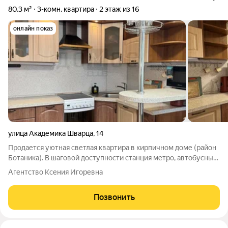
80,3 м²
3-комн. квартира
2 этаж из 16
онлайн показ
улица Академика Шварца
,
14
Продается уютная светлая квартира в кирпичном доме (район
Ботаника). В шаговой доступности станция метро, автобусные
остановки, ТЦ «Дирижабль», супермаркет «Окей» и удобные
Агентство Ксения Игоревна
аллеи для прогулок. В квартире выполнен качественный
классический ремонт.
Позвонить