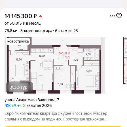
14 145 300
₽
от 50 815 ₽ в месяц
79,8 м²
3-комн. квартира
6 этаж из 25
новостройка
3D-тур
улица Академика Вавилова
,
7
ЖК «А +»
, 2 квартал 2026
Евро 4х комнатная квартира с кухней гостиной. Мастер
спальня с выходом на лоджию. Просторная прихожая.
Дизайнерская отделка. ЖК А+ в Академическом районе