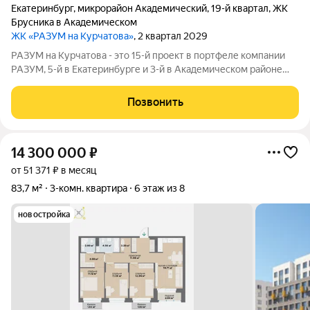
Екатеринбург
,
микрорайон Академический
,
19-й квартал
,
ЖК
Брусника в Академическом
ЖК «РАЗУМ на Курчатова»
, 2 квартал 2029
РАЗУМ на Курчатова - это 15-й проект в портфеле компании
РАЗУМ, 5-й в Екатеринбурге и 3-й в Академическом районе
(после РАЗУМ на Матвеева и РАЗУМ в Академическом). Он
состоит из шести секций, архитектура которых ориентирована
Позвонить
на сохранение визуальной
14 300 000
₽
от 51 371 ₽ в месяц
83,7 м²
3-комн. квартира
6 этаж из 8
новостройка