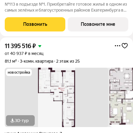
№113 в подъезде №1. Приобретайте готовое жильё в одном из
самых зелёных и благоустроенных районов Екатеринбурга в
Краснолесье! Новый «Балтийский» это свобода в выборе
планировки: помимо стандартных, есть варианты с террасами,
Позвонить
Позвоните мне
антресолями,
11 395 516
₽
от 40 937 ₽ в месяц
81,1 м²
3-комн. квартира
2 этаж из 25
новостройка
3D-тур