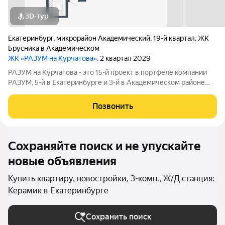
3D-тур
Екатеринбург
,
микрорайон Академический
,
19-й квартал
,
ЖК
Брусника в Академическом
ЖК «РАЗУМ на Курчатова»
, 2 квартал 2029
РАЗУМ на Курчатова - это 15-й проект в портфеле компании
РАЗУМ, 5-й в Екатеринбурге и 3-й в Академическом районе
(после РАЗУМ на Матвеева и РАЗУМ в Академическом). Он
состоит из шести секций, архитектура которых ориентирована
Позвонить
на сохранение визуальной
Сохраняйте поиск и не упускайте
новые объявления
Купить квартиру, новостройки, 3-комн., Ж/Д станция:
Керамик в Екатеринбурге
Сохранить поиск