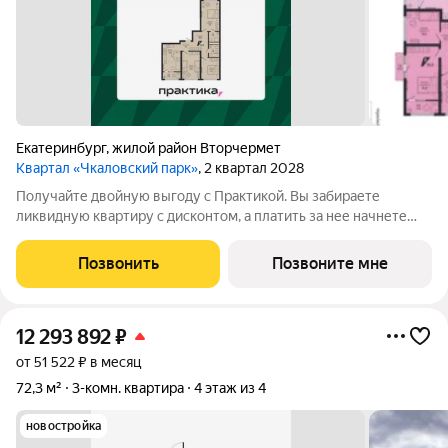
Екатеринбург
,
жилой район Вторчермет
Квартал «Чкаловский парк»
, 2 квартал 2028
Получайте двойную выгоду с Практикой. Вы забираете
ликвидную квартиру с дисконтом, а платить за нее начнете
полноценно потом. Идеальный вариант для перепродажи или
легкого старта. Кол-во квартир со скидкой ограничен.
Позвонить
Позвоните мне
Успевайте забрать Ваш выгодный
12 293 892
₽
от 51 522 ₽ в месяц
72,3 м²
3-комн. квартира
4 этаж из 4
новостройка