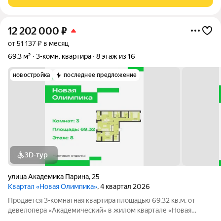
на сохранение визуальной
12 202 000
₽
от 51 137 ₽ в месяц
69,3 м²
3-комн. квартира
8 этаж из 16
новостройка
последнее предложение
3D-тур
улица Академика Парина
,
25
Квартал «Новая Олимпика»
, 4 квартал 2026
Продается 3-комнатная квартира площадью 69.32 кв.м. от
девелопера «Академический» в жилом квартале «Новая
Олимпика». Срок сдачи дома в 2027 году. Дома отличает