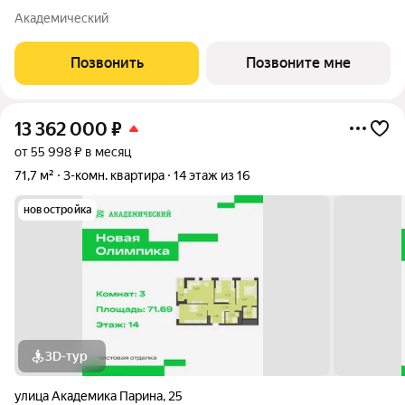
Олимпика». Срок сдачи дома в 2027 году. Дома отличает
Академический
расположение - Преображенский парк под окнами. Если вы
мечтали жить, наслаждаясь чистым
Позвонить
Позвоните мне
13 362 000
₽
от 55 998 ₽ в месяц
71,7 м²
3-комн. квартира
14 этаж из 16
новостройка
3D-тур
улица Академика Парина
,
25