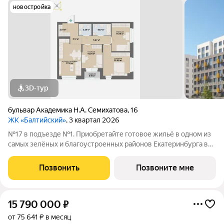
новостройка
3D-тур
бульвар Академика Н.А. Семихатова
,
16
ЖК «Балтийский»
, 3 квартал 2026
№17 в подъезде №1. Приобретайте готовое жильё в одном из
самых зелёных и благоустроенных районов Екатеринбурга в
Краснолесье! Новый «Балтийский» это свобода в выборе
планировки: помимо стандартных, есть варианты с террасами,
Позвонить
Позвоните мне
антресолями,
15 790 000
₽
от 75 641 ₽ в месяц