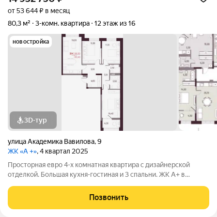
от 53 644 ₽ в месяц
80,3 м²
3-комн. квартира
12 этаж из 16
новостройка
3D-тур
улица Академика Вавилова
,
9
ЖК «А +»
, 4 квартал 2025
Просторная евро 4-х комнатная квартира с дизайнерской
отделкой. Большая кухня-гостиная и 3 спальни. ЖК А+ в
Академическом районе Екатеринбурга новый квартал от
застройщика Девелопмент-Юг. Современные планировки,
Позвонить
просторные комнаты, панорамные окна и