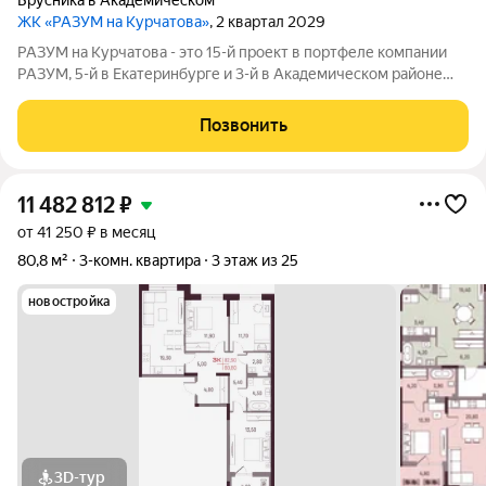
Брусника в Академическом
ЖК «РАЗУМ на Курчатова»
, 2 квартал 2029
РАЗУМ на Курчатова - это 15-й проект в портфеле компании
РАЗУМ, 5-й в Екатеринбурге и 3-й в Академическом районе
(после РАЗУМ на Матвеева и РАЗУМ в Академическом). Он
состоит из шести секций, архитектура которых ориентирована
Позвонить
на сохранение визуальной
11 482 812
₽
от 41 250 ₽ в месяц
80,8 м²
3-комн. квартира
3 этаж из 25
новостройка
3D-тур