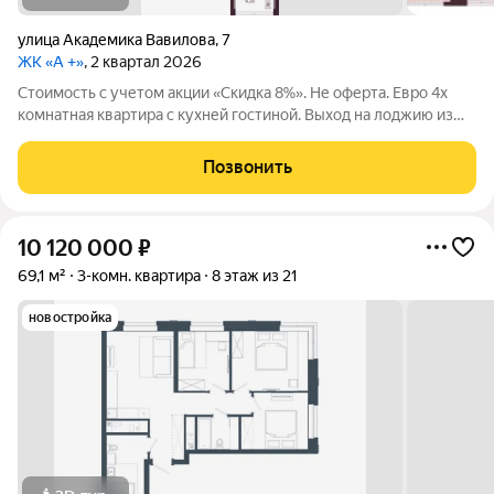
улица Академика Вавилова
,
7
ЖК «А +»
, 2 квартал 2026
Стоимость с учетом акции «Скидка 8%». Не оферта. Евро 4х
комнатная квартира с кухней гостиной. Выход на лоджию из
спальни. ЖК А+ в Академическом районе Екатеринбурга
новый квартал от застройщика Девелопмент-Юг.
Позвонить
Современные планировки, просторные
10 120 000
₽
69,1 м²
3-комн. квартира
8 этаж из 21
новостройка