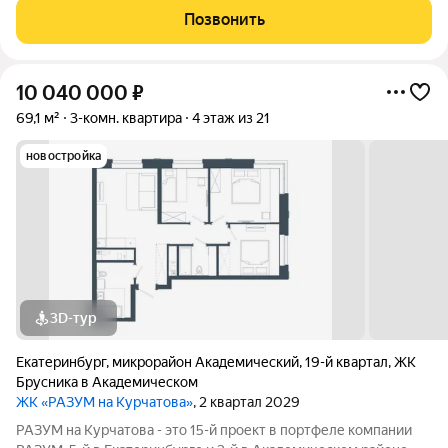
Екатеринбурга новый квартал от застройщика Девелопмент-
Позвонить
Юг. Современные планировки, просторные
10 040 000
₽
69,1 м²
3-комн. квартира
4 этаж из 21
новостройка
3D-тур
Екатеринбург
,
микрорайон Академический
,
19-й квартал
,
ЖК
Брусника в Академическом
ЖК «РАЗУМ на Курчатова»
, 2 квартал 2029
РАЗУМ на Курчатова - это 15-й проект в портфеле компании