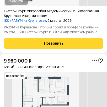
3D-тур
Екатеринбург
,
микрорайон Академический
,
19-й квартал
,
ЖК
Брусника в Академическом
ЖК «РАЗУМ на Курчатова»
, 2 квартал 2029
РАЗУМ на Курчатова - это 15-й проект в портфеле компании
РАЗУМ, 5-й в Екатеринбурге и 3-й в Академическом районе
(после РАЗУМ на Матвеева и РАЗУМ в Академическом). Он
состоит из шести секций, архитектура которых ориентирована
Позвонить
на сохранение визуальной
9 980 000
₽
69,1 м²
3-комн. квартира
2 этаж из 21
новостройка