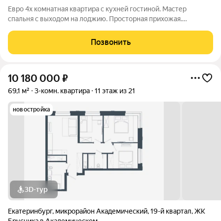
Евро 4х комнатная квартира с кухней гостиной. Мастер
спальня с выходом на лоджию. Просторная прихожая.
Дизайнерская отделка. ЖК А+ в Академическом районе
Екатеринбурга новый квартал от застройщика Девелопмент-
Позвонить
Юг. Современные планировки, просторные
10 180 000
₽
69,1 м²
3-комн. квартира
11 этаж из 21
новостройка
3D-тур
Екатеринбург
,
микрорайон Академический
,
19-й квартал
,
ЖК