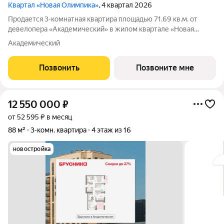
Квартал «Новая Олимпика»
, 4 квартал 2026
Продается 3-комнатная квартира площадью 71.69 кв.м. от
девелопера «Академический» в жилом квартале «Новая
Олимпика». Срок сдачи дома в 2027 году. Дома отличает
Академический
расположение - Преображенский парк под окнами. Если вы
мечтали жить, наслаждаясь чистым
Позвонить
Позвоните мне
12 550 000
₽
от 52 595 ₽ в месяц
88 м²
3-комн. квартира
4 этаж из 16
новостройка