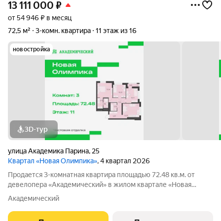
13 111 000
₽
от 54 946 ₽ в месяц
72,5 м²
3-комн. квартира
11 этаж из 16
новостройка
3D-тур
улица Академика Парина
,
25
Квартал «Новая Олимпика»
, 4 квартал 2026
Продается 3-комнатная квартира площадью 72.48 кв.м. от
девелопера «Академический» в жилом квартале «Новая
Олимпика». Срок сдачи дома в 2027 году. Дома отличает
Академический
расположение - Преображенский парк под окнами. Если вы
мечтали жить, наслаждаясь чистым