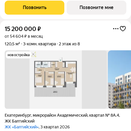
расположение - Преображенский парк под окнами. Если вы
Позвонить
Позвоните мне
мечтали жить, наслаждаясь чистым
15 200 000
₽
от 54 604 ₽ в месяц
120,5 м²
3-комн. квартира
2 этаж из 8
новостройка
Екатеринбург
,
микрорайон Академический
,
квартал № 8А.4
,
ЖК Балтийский
ЖК «Балтийский»
, 3 квартал 2026