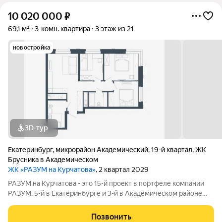
10 020 000
₽
69,1 м²
3-комн. квартира
3 этаж из 21
новостройка
3D-тур
Екатеринбург
,
микрорайон Академический
,
19-й квартал
,
ЖК
Брусника в Академическом
ЖК «РАЗУМ на Курчатова»
, 2 квартал 2029
РАЗУМ на Курчатова - это 15-й проект в портфеле компании
РАЗУМ, 5-й в Екатеринбурге и 3-й в Академическом районе
(после РАЗУМ на Матвеева и РАЗУМ в Академическом). Он
состоит из шести секций, архитектура которых ориентирована
Позвонить