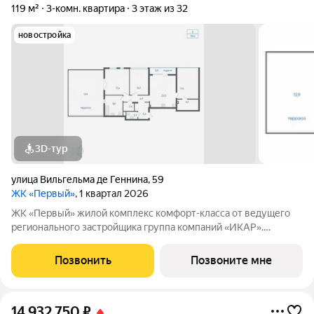
119 м²
3-комн. квартира
3 этаж из 32
новостройка
3D-тур
улица Вильгельма де Геннина
,
59
ЖК «Первый»
, 1 квартал 2026
ЖК «Первый» жилой комплекс комфорт-класса от ведущего
регионального застройщика группа компаний «ИКАР».
Расположен в самом центре Академического района на
пересечении улиц Академика Ландау и Вавилова. Удобное
Позвонить
Позвоните мне
расположение транспортных развязок
14 932 750
₽