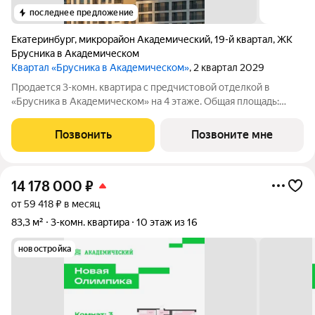
последнее предложение
Екатеринбург
,
микрорайон Академический
,
19-й квартал
,
ЖК
Брусника в Академическом
Квартал «Брусника в Академическом»
, 2 квартал 2029
Продается 3-комн. квартира с предчистовой отделкой в
«Брусника в Академическом» на 4 этаже. Общая площадь:
87.98 кв.м. Высота потолков 2.7 м. Квартира с кухней-гостиной
и тремя спальнями в Бруснике в Академическом. Особенности
Позвонить
Позвоните мне
планировки: балкон, вид
14 178 000
₽
от 59 418 ₽ в месяц
83,3 м²
3-комн. квартира
10 этаж из 16
новостройка