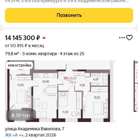
РАЗУМ, 5-й в Екатеринбурге и 3-й в Академическом районе
(после РАЗУМ на Матвеева и РАЗУМ в Академическом). Он
состоит из шести секций, архитектура которых ориентирована
Позвонить
на сохранение визуальной
14 145 300
₽
от 50 815 ₽ в месяц
79,8 м²
3-комн. квартира
4 этаж из 25
новостройка
3D-тур
улица Академика Вавилова
,
7
ЖК «А +»
, 2 квартал 2026