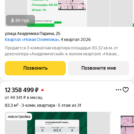
3D-тур
улица Академика Парина
,
25
Квартал «Новая Олимпика»
, 4 квартал 2026
Продается 3-комнатная квартира площадью 83.32 кв.м. от
девелопера «Академический» в жилом квартале «Новая
Олимпика». Срок сдачи дома в 2027 году. Дома отличает
расположение - Преображенский парк под окнами. Если вы
Позвонить
Позвоните мне
мечтали жить, наслаждаясь чистым
12 358 499
₽
от 44 341 ₽ в месяц
83,3 м²
3-комн. квартира
5 этаж из 31
новостройка