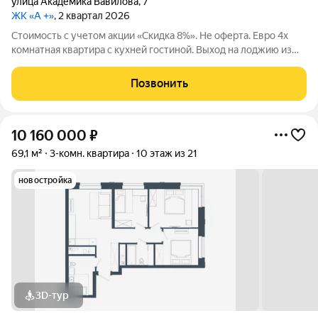
улица Академика Вавилова
,
7
ЖК «А +»
, 2 квартал 2026
Стоимость с учетом акции «Скидка 8%». Не оферта. Евро 4х
комнатная квартира с кухней гостиной. Выход на лоджию из
спальни. ЖК А+ в Академическом районе Екатеринбурга
новый квартал от застройщика Девелопмент-Юг.
Позвонить
Современные планировки, просторные
10 160 000
₽
69,1 м²
3-комн. квартира
10 этаж из 21
новостройка
3D-тур