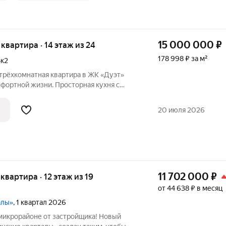
15 000 000
₽
я квартира · 14 этаж из 24
178 998 ₽ за м²
4к2
 трёхкомнатная квартира в ЖК «Дуэт»
фортной жизни. Просторная кухня с
золированные комнаты (в одной выход
, гардеробная и функциональный коридор:
20 июля 2026
11 702 000
₽
 квартира · 12 этаж из 19
от 44 638 ₽ в месяц
алы»
, 1 квартал 2026
микрорайоне от застройщика! Новый