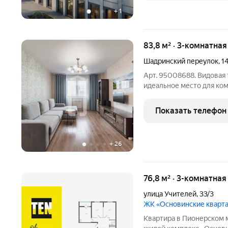
+
1
83,8 м² · 3-комнатна
Шадринский переулок
,
1
Арт. 95008688. Видовая
идеальное место для ком
выходом на лоджию, три и
на балкон), два санузла
Показать телефон
здесь всё
+
26
76,8 м² · 3-комнатная
улица Учителей
,
33/3
ЖК «Основинские кварт
Квартира в Пионерском 