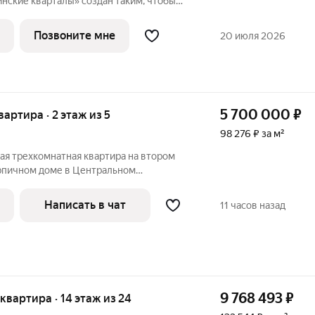
нские кварталы» создан таким, чтобы
я застройка в Пионерском микрорайоне в
Позвоните мне
20 июля 2026
5 700 000
₽
вартира · 2 этаж из 5
98 276 ₽ за м²
ая трехкомнатная квартира на втором
рпичном доме в Центральном
г. Ектеринбурга, ул. Уральская, дом 52,
. Уральская- ул. Кондукторская)
Написать в чат
11 часов назад
9 768 493
₽
я квартира · 14 этаж из 24