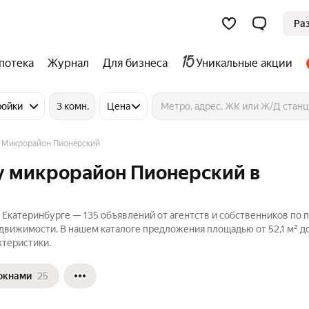
Ра
потека
Журнал
Для бизнеса
Уникальные акции
ройки
3 комн.
Цена
Микрорайон Пионерский
у микрорайон Пионерский в
 Екатеринбурге — 135 объявлений от агентств и собственников по 
едвижимости. В нашем каталоге предложения площадью от 52,1 м² до
ктеристики.
окнами
25