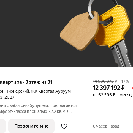
До 100 тыс. ₽
14 936 375
₽
–17%
 квартира · 3 этаж из 31
12 397 192
₽
он Пионерский
,
ЖК Квартал Ауруум
от 62 596 ₽ в месяц
тал 2027
ни с заботой о будущем. Предлагается
мфорт-класса площадью 72.2 кв.м в
 корпус 1КВ на 3-м этаже, в жилом
уум".Квартиры с предчистовой
Позвоните мне
8 часов назад