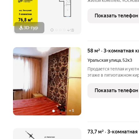
жилой комплекс «Основи
каждый мог сказать «Да, здесь действительно все ОК!». Это
масштабная, комплексна
Показать телефон
границах улиц
3D-тур
+
13
58 м² · 3-комнатная к
Уральская улица
,
52к3
Продается теплая и уютн
этаже в пятиэтажном ки
районе(Кировский район) 
корпус 3 (пересечение ул
Показать телефон
напротив школы 146.
+
5
73,7 м² · 3-комнатна