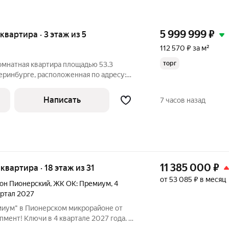
5 999 999
₽
 квартира · 3 этаж из 5
112 570 ₽ за м²
торг
омнатная квартира площадью 53.3
еринбурге, расположенная по адресу:
улица Советская, дом 19/3. Это
для тех, кто ценит комфорт и удобство
Написать
7 часов назад
11 385 000
₽
 квартира · 18 этаж из 31
от 53 085 ₽ в месяц
он Пионерский
,
ЖК ОК: Премиум
,
4
вартал 2027
миум" в Пионерском микрорайоне от
мент! Ключи в 4 квартале 2027 года. ЖК
должение квартала, украсившего