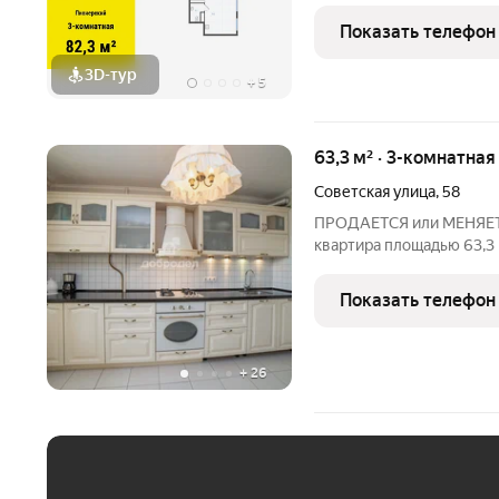
локацию Основинского п
Показать телефон
14 до 31 этажей.
3D-тур
+
5
63,3 м² · 3-комнатна
Советская улица
,
58
ПРОДАЕТСЯ или МЕНЯЕТСЯ
квартира площадью 63,3 
н) ДВОР: светлый, солне
спортивный корт, фитнес
Показать телефон
любое время года в
+
26
ЕЖЕМЕСЯЧНЫЙ ПЛАТЁ