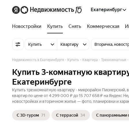
Екатеринбург
Новостройки
Купить
Снять
Коммерческая
И
Купить
Квартиру
Вторичка, новост
Недвижимость в Екатеринбурге
Купить
Квартира
Трехкомнатные
Купить 3-комнатную квартир
Екатеринбурге
Купить трехкомнатную квартиру - микрорайон Пионерский, в
квартир по цене от 4 299 000 ₽ до 15 707 658 ₽ на Яндекс Н
новостройках и вторичном жилье — фото, планировки и хара
С 3D-туром
71
С террасой
34
С панорамными 