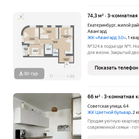
74,3 м² · 3-комнатна
Екатеринбург
,
жилой рай
Авангард
ЖК «Авангард 3.0»
, 1 кв
№324 в подъезде №1. Но
для жизни. Закрытый дв
автостоянка с лифтовым
Эргономичные планировк
Показать телефон
воды и
3D-тур
+
26
66 м² · 3-комнатная 
Советская улица
,
64
ЖК Цветной бульвар
, 2 
Продам уютную квартир
современной семьи - гот
дня. - Безопасный и тих