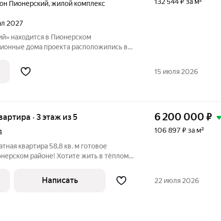
132 544 ₽ за м²
он Пионерский
,
жилой комплекс
тал 2027
ий» находится в Пионерском
ионные дома проекта расположились в
Камчатской, Владивостокской и
Шарташского лесопарка. Мастер план
15 июля 2026
озведение
6 200 000
₽
вартира · 3 этаж из 5
106 897 ₽ за м²
4
 квартира 58,8 кв. м готовое
онерском районе! Хотите жить в тёплом
е с продуманной инфраструктурой? Эта
Написать
22 июля 2026