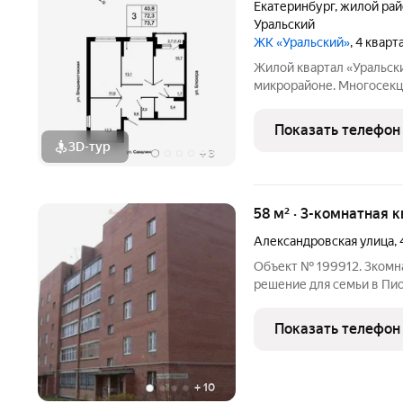
Екатеринбург
,
жилой рай
Уральский
ЖК «Уральский»
, 4 квар
Жилой квартал «Уральск
микрорайоне. Многосекц
пределах улиц Блюхера, 
Сахалинской, вблизи от 
Показать телефон
проекта предполагает в
3D-тур
+
3
58 м² · 3-комнатная к
Александровская улица
,
Объект № 199912. 3комнатная
решение для семьи в Пи
кирпичном доме в район
квартира как раз такой вариант. Что вы получаете: Просторные
Показать телефон
58,8 кв. м:
+
10