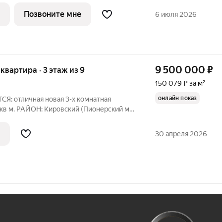
арка, включающего 5 домов высотой от
Позвоните мне
6 июля 2026
9 500 000
₽
я квартира · 3 этаж из 9
150 079 ₽ за м²
онлайн показ
: отличная новая 3-х комнатная
кв м. РАЙОН: Кировский (Пионерский м-
чный, с детской площадкой, рядом
 площадка. ДОМ: 1982 года постройки, в
30 апреля 2026
Ж