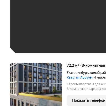
До 30 тыс. ₽
До 50 тыс. ₽
До 70 тыс. ₽
Больше 100 тыс. ₽
72,2 м² · 3-комнатная
Екатеринбург
,
жилой рай
Квартал Ауруум
, 4 квар
Строим кварталы для жиз
3-комнатная квартира ко
корпусе Квартал Ауруум,
комплексе "Квартал Аур
Показать телефон
отделкой.Все квартиры с