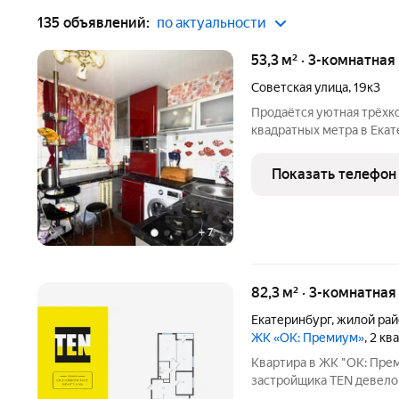
135 объявлений:
по актуальности
53,3 м² · 3-комнатная
Советская улица
,
19к3
Продаётся уютная трёхк
квадратных метра в Екат
Пионерский микрорайон, 
прекрасное предложение 
Показать телефон
расположения жилья.
+
7
82,3 м² · 3-комнатная
Екатеринбург
,
жилой рай
ЖК «ОК: Премиум»
, 2 к
Квартира в ЖК "ОК: Пре
застройщика TEN девелоп
"ОК: Премиум" - это про