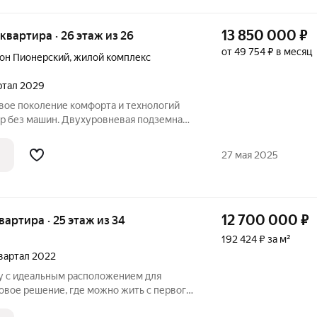
13 850 000
₽
я квартира · 26 этаж из 26
от 49 754 ₽ в месяц
он Пионерский
,
жилой комплекс
артал 2029
вое поколение комфорта и технологий
ор без машин. Двухуровневая подземная
 спуском. Индивидуальные кладовые.
и, большие окна, системы фильтрации
27 мая 2025
12 700 000
₽
квартира · 25 этаж из 34
192 424 ₽ за м²
квартал 2022
у с идеальным расположением для
овое решение, где можно жить с первого
ий двор: современный дом на охраняемой