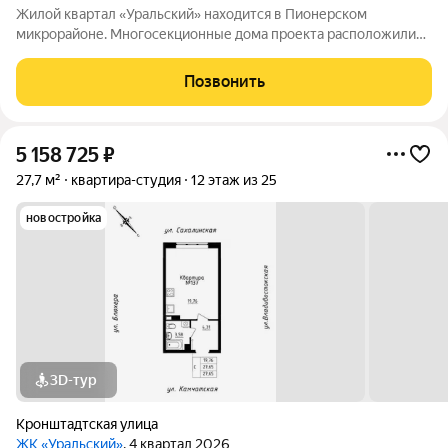
Жилой квартал «Уральский» находится в Пионерском
микрорайоне. Многосекционные дома проекта расположились
в пределах улиц Блюхера, Камчатской, Владивостокской и
Сахалинской, вблизи от Шарташского лесопарка. Мастер план
Позвонить
проекта предполагает возведение
5 158 725
₽
27,7 м²
квартира-студия
12 этаж из 25
новостройка
3D-тур
Кронштадтская улица
ЖК «Уральский»
, 4 квартал 2026