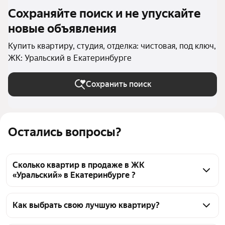
Сохраняйте поиск и не упускайте
новые объявления
Купить квартиру, студия, отделка: чистовая, под ключ,
ЖК: Уральский в Екатеринбурге
Сохранить поиск
Остались вопросы?
Сколько квартир в продаже в ЖК
«Уральский» в Екатеринбурге ?
На Яндекс Недвижимости в продаже в ЖК 
«Уральский» в Екатеринбурге 36 квартир, из них 1 
Как выбрать свою лучшую квартиру?
объявление от агентств, 35 объявлений от 
Чтобы купить квартиру - студию с отделкой в ЖК 