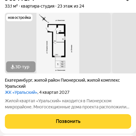
33,1 м²
квартира-студия
23 этаж из 24
новостройка
3D-тур
Екатеринбург
,
жилой район Пионерский
,
жилой комплекс
Уральский
ЖК «Уральский»
, 4 квартал 2027
Жилой квартал «Уральский» находится в Пионерском
микрорайоне. Многосекционные дома проекта расположились
в пределах улиц Блюхера, Камчатской, Владивостокской и
Сахалинской, вблизи от Шарташского лесопарка. Мастер план
Позвонить
проекта предполагает возведение