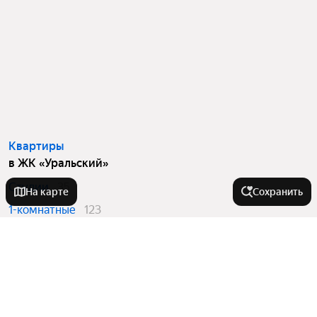
Квартиры
в ЖК «Уральский»
Студии
35
На карте
Сохранить
1-комнатные
123
2-комнатные
74
3-комнатные
4
Вторичный рынок
в ЖК «Уральский»