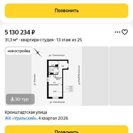
в пределах улиц Блюхера, Камчатской, Владивостокской и
Сахалинской, вблизи от Шарташского лесопарка. Мастер план
Позвонить
проекта предполагает возведение
5 130 234
₽
31,3 м²
квартира-студия
13 этаж из 25
новостройка
3D-тур
Кронштадтская улица
ЖК «Уральский»
, 4 квартал 2026
Позвонить