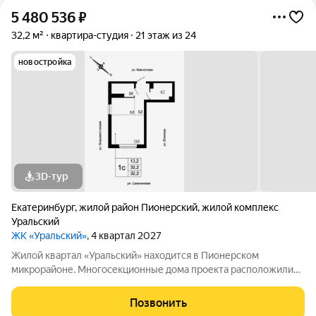
5 480 536
₽
32,2 м²
квартира-студия
21 этаж из 24
новостройка
3D-тур
Екатеринбург
,
жилой район Пионерский
,
жилой комплекс
Уральский
ЖК «Уральский»
, 4 квартал 2027
Жилой квартал «Уральский» находится в Пионерском
микрорайоне. Многосекционные дома проекта расположились
в пределах улиц Блюхера, Камчатской, Владивостокской и
Сахалинской, вблизи от Шарташского лесопарка. Мастер план
Позвонить
проекта предполагает возведение