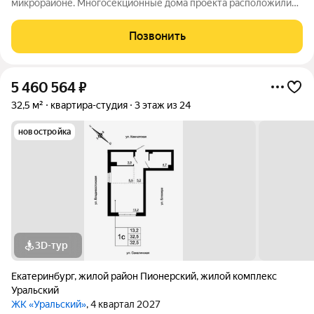
микрорайоне. Многосекционные дома проекта расположились
в пределах улиц Блюхера, Камчатской, Владивостокской и
Сахалинской, вблизи от Шарташского лесопарка. Мастер план
Позвонить
проекта предполагает возведение
5 460 564
₽
32,5 м²
квартира-студия
3 этаж из 24
новостройка
3D-тур
Екатеринбург
,
жилой район Пионерский
,
жилой комплекс
Уральский
ЖК «Уральский»
, 4 квартал 2027