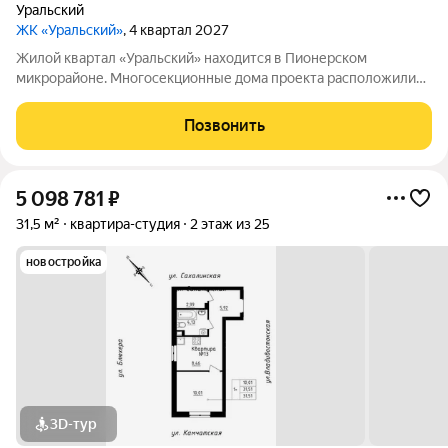
Уральский
ЖК «Уральский»
, 4 квартал 2027
Жилой квартал «Уральский» находится в Пионерском
микрорайоне. Многосекционные дома проекта расположились
в пределах улиц Блюхера, Камчатской, Владивостокской и
Сахалинской, вблизи от Шарташского лесопарка. Мастер план
Позвонить
проекта предполагает возведение
5 098 781
₽
31,5 м²
квартира-студия
2 этаж из 25
новостройка
3D-тур