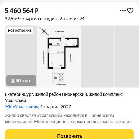
5 460 564
₽
32,5 м²
квартира-студия
2 этаж из 24
новостройка
3D-тур
Екатеринбург
,
жилой район Пионерский
,
жилой комплекс
Уральский
ЖК «Уральский»
, 4 квартал 2027
Жилой квартал «Уральский» находится в Пионерском
микрорайоне. Многосекционные дома проекта расположились
в пределах улиц Блюхера, Камчатской, Владивостокской и
Сахалинской, вблизи от Шарташского лесопарка. Мастер план
Позвонить