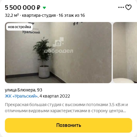
5 500 000
₽
32,2 м²
квартира-студия
16 этаж из 16
новостройка
улица Блюхера
,
93
ЖК «Уральский»
, 4 квартал 2022
Прекрасная большая студия с высокими потолками 3,5 кВ.м и
отличными видовыми характеристиками в сторону центра
города, с ремонтом . В квартире имеется гардеробная-
отдельное помещение . Никто не жил . Чистовая отделка .
Позвонить
Жилой комплекс « Уральский» .