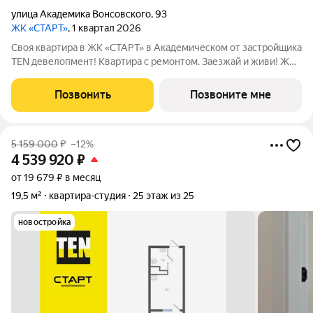
улица Академика Вонсовского
,
93
ЖК «СТАРТ»
, 1 квартал 2026
Своя квартира в ЖК «СТАРТ» в Академическом от застройщика
TEN девелопмент! Квартира с ремонтом. Заезжай и живи! ЖК
«СТАРТ» - располагается в самом начале Академического
района в границах улиц Вильгельма де Геннина - Краснолесья -
Позвонить
Позвоните мне
Очеретина -
5 159 000
₽
–12%
4 539 920
₽
от 19 679 ₽ в месяц
19,5 м²
квартира-студия
25 этаж из 25
новостройка