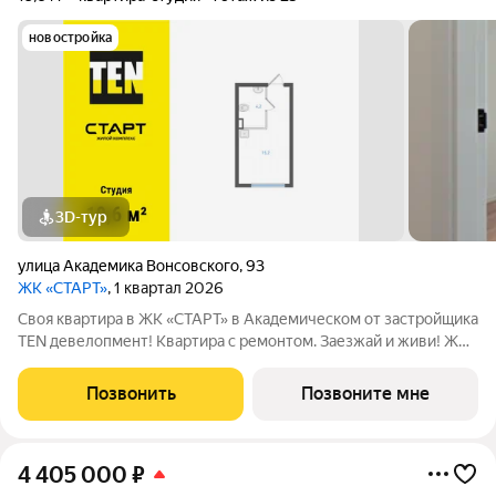
новостройка
3D-тур
улица Академика Вонсовского
,
93
ЖК «СТАРТ»
, 1 квартал 2026
Своя квартира в ЖК «СТАРТ» в Академическом от застройщика
TEN девелопмент! Квартира с ремонтом. Заезжай и живи! ЖК
«СТАРТ» - располагается в самом начале Академического
района в границах улиц Вильгельма де Геннина - Краснолесья -
Позвонить
Позвоните мне
Очеретина -
4 405 000
₽