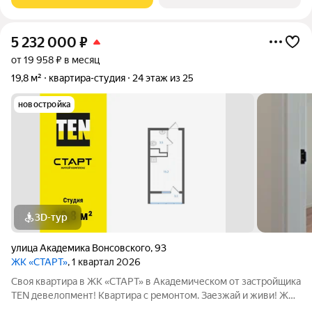
Очеретина -
5 232 000
₽
от 19 958 ₽ в месяц
19,8 м²
квартира-студия
24 этаж из 25
новостройка
3D-тур
улица Академика Вонсовского
,
93
ЖК «СТАРТ»
, 1 квартал 2026
Своя квартира в ЖК «СТАРТ» в Академическом от застройщика
TEN девелопмент! Квартира с ремонтом. Заезжай и живи! ЖК
«СТАРТ» - располагается в самом начале Академического