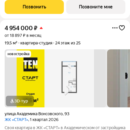
района в границах улиц Вильгельма де Геннина - Краснолесья -
Позвонить
Позвоните мне
Очеретина -
4 954 000
₽
от 18 897 ₽ в месяц
19,5 м²
квартира-студия
24 этаж из 25
новостройка
3D-тур
улица Академика Вонсовского
,
93
ЖК «СТАРТ»
, 1 квартал 2026
Своя квартира в ЖК «СТАРТ» в Академическом от застройщика