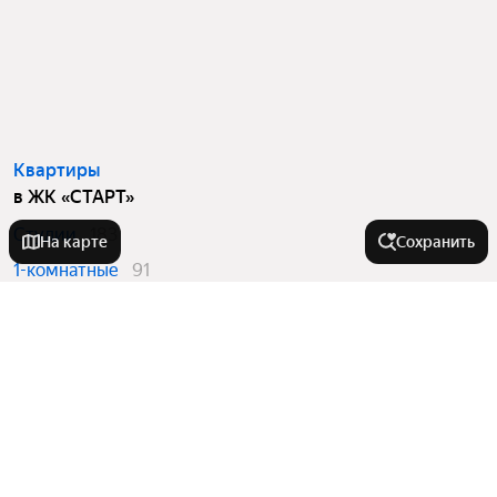
Квартиры
в ЖК «СТАРТ»
Студии
183
На карте
Сохранить
1-комнатные
91
Вторичный рынок
в ЖК «СТАРТ»
Студии
9
1-комнатные
5
Квартиры в новостройках