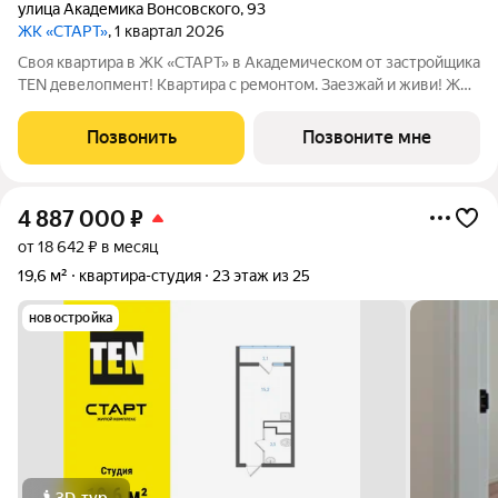
улица Академика Вонсовского
,
93
ЖК «СТАРТ»
, 1 квартал 2026
Своя квартира в ЖК «СТАРТ» в Академическом от застройщика
TEN девелопмент! Квартира с ремонтом. Заезжай и живи! ЖК
«СТАРТ» - располагается в самом начале Академического
района в границах улиц Вильгельма де Геннина - Краснолесья -
Позвонить
Позвоните мне
Очеретина -
4 887 000
₽
от 18 642 ₽ в месяц
19,6 м²
квартира-студия
23 этаж из 25
новостройка