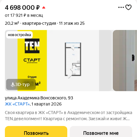
4 698 000
₽
от 17 921 ₽ в месяц
20,2 м²
квартира-студия
11 этаж из 25
новостройка
3D-тур
улица Академика Вонсовского
,
93
ЖК «СТАРТ»
, 1 квартал 2026
Своя квартира в ЖК «СТАРТ» в Академическом от застройщика
TEN девелопмент! Квартира с ремонтом. Заезжай и живи! ЖК
«СТАРТ» - располагается в самом начале Академического
района в границах улиц Вильгельма де Геннина - Краснолесья -
Позвонить
Позвоните мне