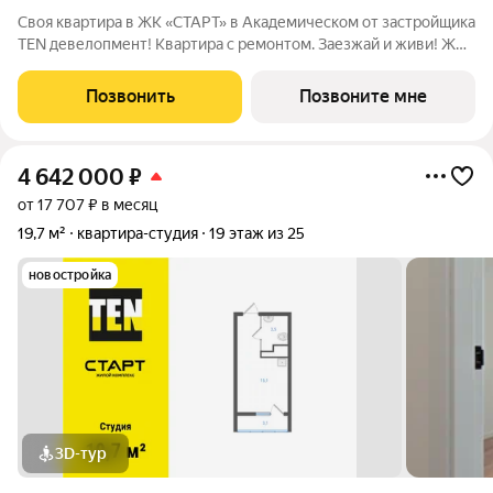
Своя квартира в ЖК «СТАРТ» в Академическом от застройщика
TEN девелопмент! Квартира с ремонтом. Заезжай и живи! ЖК
«СТАРТ» - располагается в самом начале Академического
района в границах улиц Вильгельма де Геннина - Краснолесья -
Позвонить
Позвоните мне
Очеретина -
4 642 000
₽
от 17 707 ₽ в месяц
19,7 м²
квартира-студия
19 этаж из 25
новостройка
3D-тур