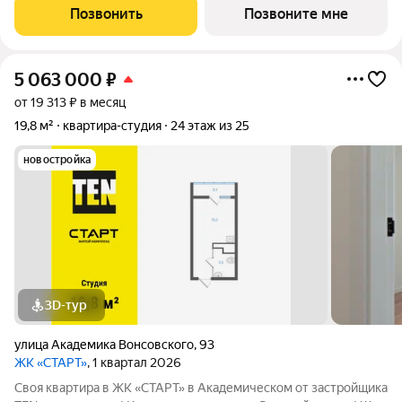
района в границах улиц Вильгельма де Геннина - Краснолесья -
Позвонить
Позвоните мне
Очеретина -
5 063 000
₽
от 19 313 ₽ в месяц
19,8 м²
квартира-студия
24 этаж из 25
новостройка
3D-тур
улица Академика Вонсовского
,
93
ЖК «СТАРТ»
, 1 квартал 2026
Своя квартира в ЖК «СТАРТ» в Академическом от застройщика