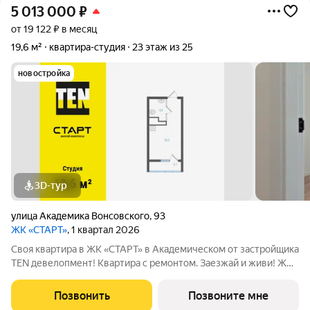
5 013 000
₽
от 19 122 ₽ в месяц
19,6 м²
квартира-студия
23 этаж из 25
новостройка
3D-тур
улица Академика Вонсовского
,
93
ЖК «СТАРТ»
, 1 квартал 2026
Своя квартира в ЖК «СТАРТ» в Академическом от застройщика
TEN девелопмент! Квартира с ремонтом. Заезжай и живи! ЖК
«СТАРТ» - располагается в самом начале Академического
района в границах улиц Вильгельма де Геннина - Краснолесья -
Позвонить
Позвоните мне
Очеретина -