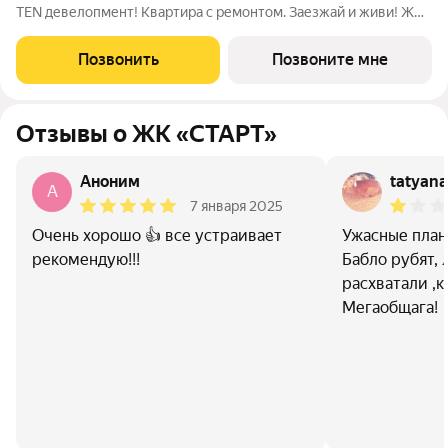
TEN девелопмент! Квартира с ремонтом. Заезжай и живи! ЖК
«СТАРТ» - располагается в самом начале Академического
района в границах улиц Вильгельма де Геннина - Краснолесья -
Позвонить
Позвоните мне
Очеретина -
Отзывы о ЖК «СТАРТ»
Аноним
tatyana
A
7 января 2025
Очень хорошо 👍 все устраивает
Ужасные плани
рекомендую!!!
Бабло рубят,
расхватали ,к
Мегаобщага!