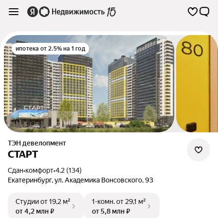
ипотека от 2.5% на 1 год
ТЭН девелопмент
СТАРТ
Сдан
•
комфорт
•
4.2 (134)
Екатеринбург
,
ул. Академика Вонсовского
,
93
Студии
от 19,2 м²
1-комн.
от 29,1 м²
от 4,2 млн ₽
от 5,8 млн ₽