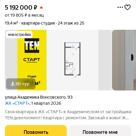
5 192 000
₽
от 19 805 ₽ в месяц
19,4 м²
квартира-студия
24 этаж из 25
новостройка
3D-тур
улица Академика Вонсовского
,
93
ЖК «СТАРТ»
, 1 квартал 2026
Своя квартира в ЖК «СТАРТ» в Академическом от застройщика
TEN девелопмент! Квартира с ремонтом. Заезжай и живи! ЖК
«СТАРТ» - располагается в самом начале Академического
района в границах улиц Вильгельма де Геннина - Краснолесья -
Позвонить
Позвоните мне