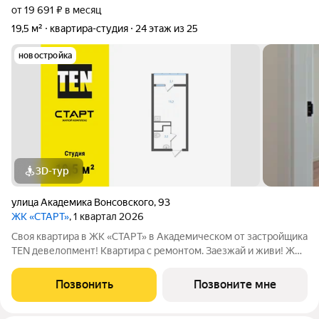
от 19 691 ₽ в месяц
19,5 м²
квартира-студия
24 этаж из 25
новостройка
3D-тур
улица Академика Вонсовского
,
93
ЖК «СТАРТ»
, 1 квартал 2026
Своя квартира в ЖК «СТАРТ» в Академическом от застройщика
TEN девелопмент! Квартира с ремонтом. Заезжай и живи! ЖК
«СТАРТ» - располагается в самом начале Академического
района в границах улиц Вильгельма де Геннина - Краснолесья -
Позвонить
Позвоните мне
Очеретина -