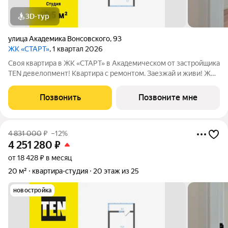
3D-тур
улица Академика Вонсовского
,
93
ЖК «СТАРТ»
, 1 квартал 2026
Своя квартира в ЖК «СТАРТ» в Академическом от застройщика
TEN девелопмент! Квартира с ремонтом. Заезжай и живи! ЖК
«СТАРТ» - располагается в самом начале Академического
района в границах улиц Вильгельма де Геннина - Краснолесья -
Позвонить
Позвоните мне
Очеретина -
4 831 000
₽
–12%
4 251 280
₽
от 18 428 ₽ в месяц
20 м²
квартира-студия
20 этаж из 25
новостройка