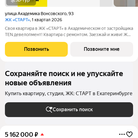
3D-тур
улица Академика Вонсовского
,
93
ЖК «СТАРТ»
, 1 квартал 2026
Своя квартира в ЖК «СТАРТ» в Академическом от застройщика
TEN девелопмент! Квартира с ремонтом. Заезжай и живи! ЖК
«СТАРТ» - располагается в самом начале Академического
района в границах улиц Вильгельма де Геннина - Краснолесья -
Позвонить
Позвоните мне
Очеретина -
Сохраняйте поиск и не упускайте
новые объявления
Купить квартиру, студия, ЖК: СТАРТ в Екатеринбурге
Сохранить поиск
5 162 000
₽