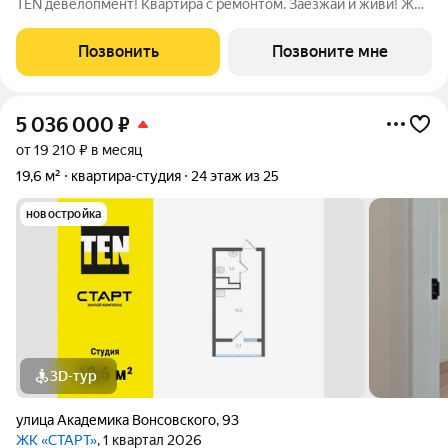
TEN девелопмент! Квартира с ремонтом. Заезжай и живи! ЖК
«СТАРТ» - располагается в самом начале Академического
района в границах улиц Вильгельма де Геннина - Краснолесья -
Позвонить
Позвоните мне
Очеретина -
5 036 000
₽
от 19 210 ₽ в месяц
19,6 м²
квартира-студия
24 этаж из 25
новостройка
3D-тур
улица Академика Вонсовского
,
93
ЖК «СТАРТ»
, 1 квартал 2026