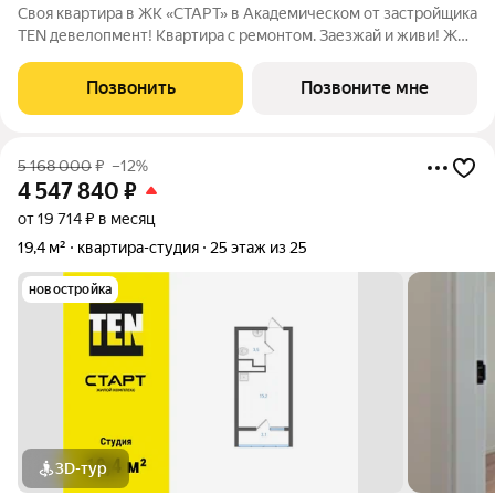
Своя квартира в ЖК «СТАРТ» в Академическом от застройщика
TEN девелопмент! Квартира с ремонтом. Заезжай и живи! ЖК
«СТАРТ» - располагается в самом начале Академического
района в границах улиц Вильгельма де Геннина - Краснолесья -
Позвонить
Позвоните мне
Очеретина -
5 168 000
₽
–12%
4 547 840
₽
от 19 714 ₽ в месяц
19,4 м²
квартира-студия
25 этаж из 25
новостройка
3D-тур