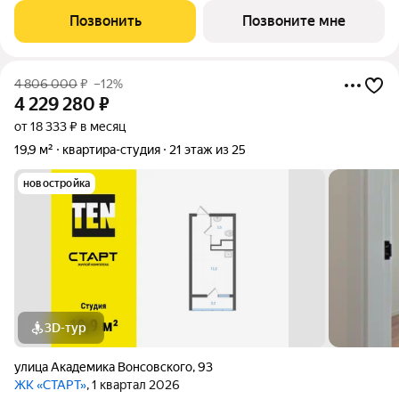
района в границах улиц Вильгельма де Геннина - Краснолесья -
Позвонить
Позвоните мне
Очеретина -
4 806 000
₽
–12%
4 229 280
₽
от 18 333 ₽ в месяц
19,9 м²
квартира-студия
21 этаж из 25
новостройка
3D-тур
улица Академика Вонсовского
,
93
ЖК «СТАРТ»
, 1 квартал 2026