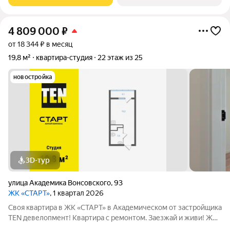
Очеретина -
4 809 000
₽
от 18 344 ₽ в месяц
19,8 м²
квартира-студия
22 этаж из 25
новостройка
3D-тур
улица Академика Вонсовского
,
93
ЖК «СТАРТ»
, 1 квартал 2026
Своя квартира в ЖК «СТАРТ» в Академическом от застройщика
TEN девелопмент! Квартира с ремонтом. Заезжай и живи! ЖК
«СТАРТ» - располагается в самом начале Академического