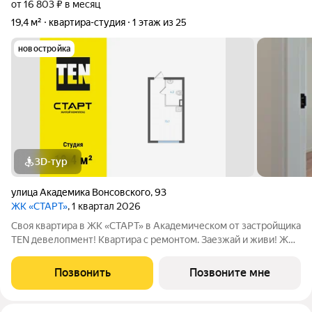
от 16 803 ₽ в месяц
19,4 м²
квартира-студия
1 этаж из 25
новостройка
3D-тур
улица Академика Вонсовского
,
93
ЖК «СТАРТ»
, 1 квартал 2026
Своя квартира в ЖК «СТАРТ» в Академическом от застройщика
TEN девелопмент! Квартира с ремонтом. Заезжай и живи! ЖК
«СТАРТ» - располагается в самом начале Академического
района в границах улиц Вильгельма де Геннина - Краснолесья -
Позвонить
Позвоните мне
Очеретина -