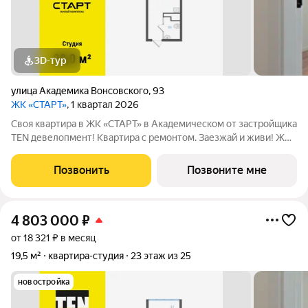
3D-тур
улица Академика Вонсовского
,
93
ЖК «СТАРТ»
, 1 квартал 2026
Своя квартира в ЖК «СТАРТ» в Академическом от застройщика
TEN девелопмент! Квартира с ремонтом. Заезжай и живи! ЖК
«СТАРТ» - располагается в самом начале Академического
района в границах улиц Вильгельма де Геннина - Краснолесья -
Позвонить
Позвоните мне
Очеретина -
4 803 000
₽
от 18 321 ₽ в месяц
19,5 м²
квартира-студия
23 этаж из 25
новостройка