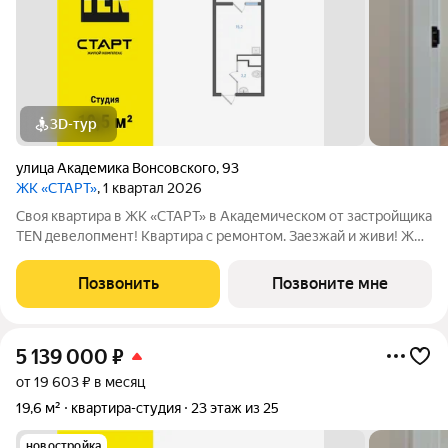
3D-тур
улица Академика Вонсовского
,
93
ЖК «СТАРТ»
, 1 квартал 2026
Своя квартира в ЖК «СТАРТ» в Академическом от застройщика
TEN девелопмент! Квартира с ремонтом. Заезжай и живи! ЖК
«СТАРТ» - располагается в самом начале Академического
района в границах улиц Вильгельма де Геннина - Краснолесья -
Позвонить
Позвоните мне
Очеретина -
5 139 000
₽
от 19 603 ₽ в месяц
19,6 м²
квартира-студия
23 этаж из 25
новостройка