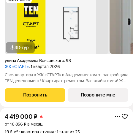
3D-тур
улица Академика Вонсовского
,
93
ЖК «СТАРТ»
, 1 квартал 2026
Своя квартира в ЖК «СТАРТ» в Академическом от застройщика
TEN девелопмент! Квартира с ремонтом. Заезжай и живи! ЖК
«СТАРТ» - располагается в самом начале Академического
района в границах улиц Вильгельма де Геннина - Краснолесья -
Позвонить
Позвоните мне
Очеретина -
4 419 000
₽
от 16 856 ₽ в месяц
19,6 м²
квартира-студия
1 этаж из 25