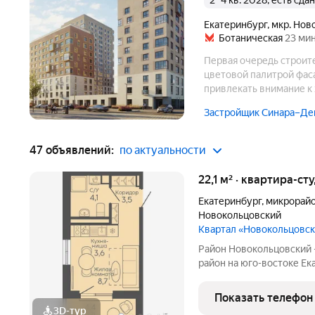
2–4 кв. 2028, есть сд
Екатеринбург
,
мкр. Нов
Ботаническая
23 мин
Первая очередь строите
цветовой палитрой фаса
привлекать внимание к 
разноэтажности секций 
Застройщик Синара–Де
47 объявлений:
по актуальности
22,1 м² · квартира-ст
Екатеринбург
,
микрорайо
Новокольцовский
Квартал «Новокольцовс
Район Новокольцовский
район на юго-востоке Ек
комплекс объектов для 
международного уровня:
Показать телефон
общественный и медицин
3D-тур