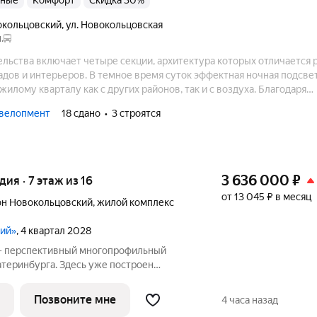
анные
комфорт
Скидка 30%
окольцовский
,
ул. Новокольцовская
.
льства включает четыре секции, архитектура которых отличается 
дов и интерьеров. В темное время суток эффектная ночная подсве
жилому кварталу как с других районов, так и с воздуха. Благодаря
во дворе и в квартирах всегда будет много солнечного света.
велопмент
18 сдано
3 строятся
3 636 000
₽
удия · 7 этаж из 16
от 13 045 ₽ в месяц
н Новокольцовский
,
жилой комплекс
кий»
, 4 квартал 2028
 - перспективный многопрофильный
атеринбурга. Здесь уже построен
проведения спортивных состязаний
 Дворец водных видов спорта,
Позвоните мне
4 часа назад
ский центры,