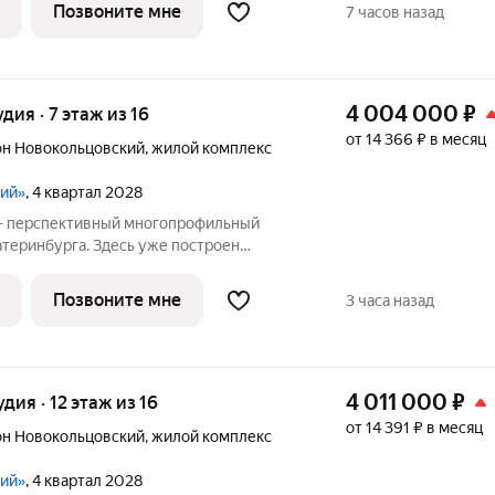
 Дворец водных видов спорта,
Позвоните мне
7 часов назад
ский центры,
4 004 000
₽
удия · 7 этаж из 16
от 14 366 ₽ в месяц
н Новокольцовский
,
жилой комплекс
кий»
, 4 квартал 2028
 - перспективный многопрофильный
атеринбурга. Здесь уже построен
проведения спортивных состязаний
 Дворец водных видов спорта,
Позвоните мне
3 часа назад
ский центры,
4 011 000
₽
удия · 12 этаж из 16
от 14 391 ₽ в месяц
н Новокольцовский
,
жилой комплекс
кий»
, 4 квартал 2028