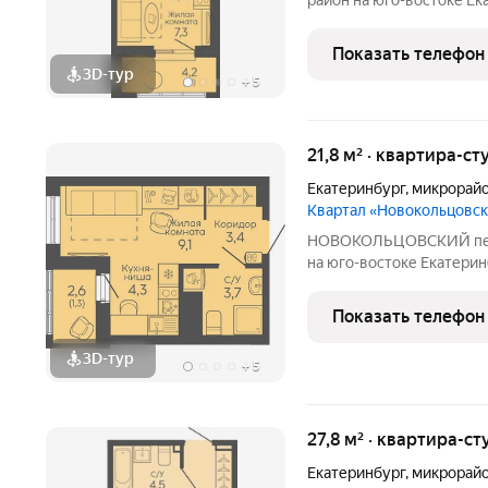
район на юго-востоке Ек
комплекс объектов для 
международного уровня:
Показать телефон
общественный и медицин
3D-тур
+
5
21,8 м² · квартира-ст
Екатеринбург
,
микрорайо
Квартал «Новокольцовс
НОВОКОЛЬЦОВСКИЙ перспективный многопрофильный район
на юго-востоке Екатерин
объектов для проведени
международного уровня:
Показать телефон
общественный и медицин
3D-тур
+
5
27,8 м² · квартира-ст
Екатеринбург
,
микрорайо