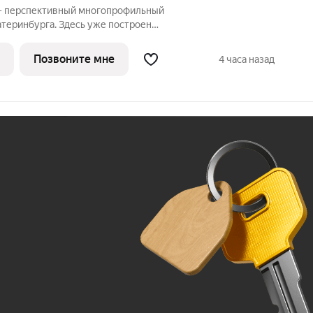
 - перспективный многопрофильный
атеринбурга. Здесь уже построен
проведения спортивных состязаний
 Дворец водных видов спорта,
Позвоните мне
4 часа назад
ский центры,
Ж
До 100 тыс. ₽