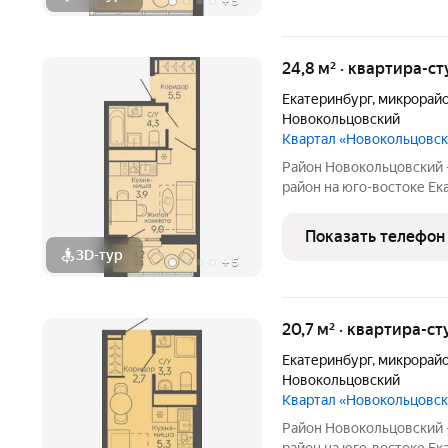
+
5
24,8 м² · квартира-ст
Екатеринбург
,
микрорайо
Новокольцовский
Квартал «Новокольцовс
Район Новокольцовский
район на юго-востоке Ек
комплекс объектов для 
международного уровня:
Показать телефон
общественный и медицин
3D-тур
+
5
20,7 м² · квартира-ст
Екатеринбург
,
микрорайо
Новокольцовский
Квартал «Новокольцовс
Район Новокольцовский