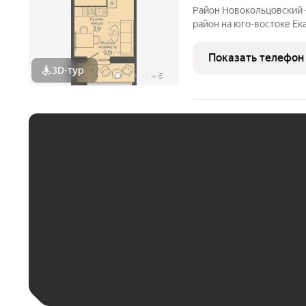
Район Новокольцовский
район на юго-востоке Ек
комплекс объектов для 
международного уровня:
Показать телефон
общественный и медицин
3D-тур
+
5
ЕЖЕМЕСЯЧНЫЙ ПЛАТЁ
До 30 тыс. ₽
До 50 тыс. ₽
До 70 тыс. ₽
Больше 100 тыс. ₽