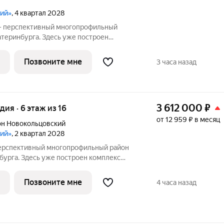
кий»
, 4 квартал 2028
 - перспективный многопрофильный
атеринбурга. Здесь уже построен
проведения спортивных состязаний
 Дворец водных видов спорта,
Позвоните мне
3 часа назад
ский центры,
3 612 000
₽
удия · 6 этаж из 16
от 12 959 ₽ в месяц
н Новокольцовский
кий»
, 2 квартал 2028
бурга. Здесь уже построен комплекс
я спортивных состязаний
 Дворец водных видов спорта,
Позвоните мне
4 часа назад
ский центры,