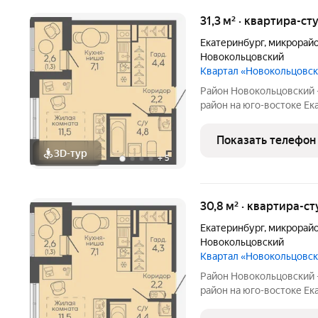
31,3 м² · квартира-ст
Екатеринбург
,
микрорайо
Новокольцовский
Квартал «Новокольцовс
Район Новокольцовский
район на юго-востоке Ек
комплекс объектов для 
международного уровня:
Показать телефон
общественный и медицин
3D-тур
+
5
30,8 м² · квартира-ст
Екатеринбург
,
микрорайо
Новокольцовский
Квартал «Новокольцовс
Район Новокольцовский
район на юго-востоке Ек
комплекс объектов для 