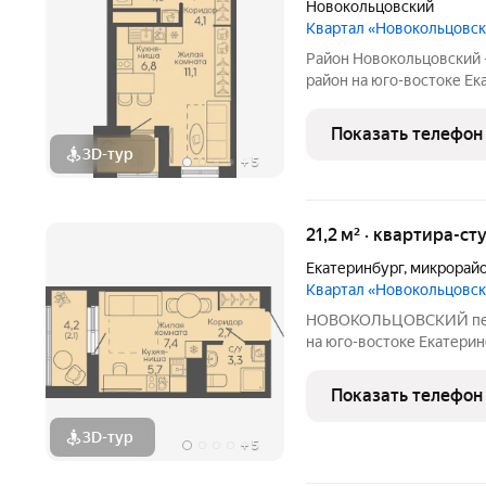
Новокольцовский
Квартал «Новокольцовс
Район Новокольцовский
район на юго-востоке Ек
комплекс объектов для 
международного уровня:
Показать телефон
общественный и медицин
3D-тур
+
5
21,2 м² · квартира-ст
Екатеринбург
,
микрорайо
Квартал «Новокольцовс
НОВОКОЛЬЦОВСКИЙ перспективный многопрофильный район
на юго-востоке Екатерин
объектов для проведени
международного уровня:
Показать телефон
общественный и медицин
3D-тур
+
5