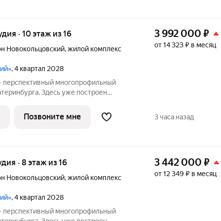
3 992 000
₽
удия · 10 этаж из 16
от 14 323 ₽ в месяц
н Новокольцовский
,
жилой комплекс
кий»
, 4 квартал 2028
 - перспективный многопрофильный
атеринбурга. Здесь уже построен
проведения спортивных состязаний
 Дворец водных видов спорта,
Позвоните мне
3 часа назад
ский центры,
3 442 000
₽
удия · 8 этаж из 16
от 12 349 ₽ в месяц
н Новокольцовский
,
жилой комплекс
кий»
, 4 квартал 2028
 - перспективный многопрофильный