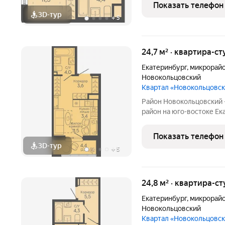
международного уровня:
Показать телефон
общественный и медицин
3D-тур
+
5
24,7 м² · квартира-ст
Екатеринбург
,
микрорайо
Новокольцовский
Квартал «Новокольцовс
Район Новокольцовский
район на юго-востоке Ек
комплекс объектов для 
международного уровня:
Показать телефон
общественный и медицин
3D-тур
+
5
24,8 м² · квартира-ст
Екатеринбург
,
микрорайо
Новокольцовский
Квартал «Новокольцовс