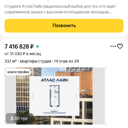
Студия в АтласЛайн рациональный выбор для тех, кто ищет
современное жильё с высоким потенциалом: молодым
специалистам и инвесторам. Компактная, но продуманная
планировка позволяет эффективно организовать
Позвонить
пространство и использовать для дохода от
7 416 828
₽
от 31 083 ₽ в месяц
33,1 м²
квартира-студия
14 этаж из 29
новостройка
3D-тур