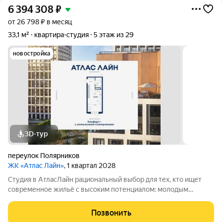
6 394 308
₽
от 26 798 ₽ в месяц
33,1 м²
квартира-студия
5 этаж из 29
новостройка
3D-тур
переулок Полярников
ЖК «Атлас Лайн»
, 1 квартал 2028
Студия в АтласЛайн рациональный выбор для тех, кто ищет
современное жильё с высоким потенциалом: молодым
специалистам и инвесторам. Компактная, но продуманная
планировка позволяет эффективно организовать
Позвонить
пространство и использовать для дохода от