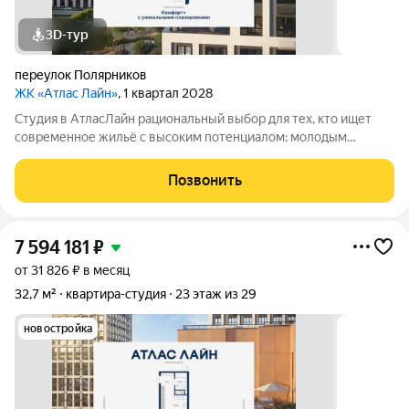
3D-тур
переулок Полярников
ЖК «Атлас Лайн»
, 1 квартал 2028
Студия в АтласЛайн рациональный выбор для тех, кто ищет
современное жильё с высоким потенциалом: молодым
специалистам и инвесторам. Компактная, но продуманная
планировка позволяет эффективно организовать
Позвонить
пространство и использовать для дохода от
7 594 181
₽
от 31 826 ₽ в месяц
32,7 м²
квартира-студия
23 этаж из 29
новостройка