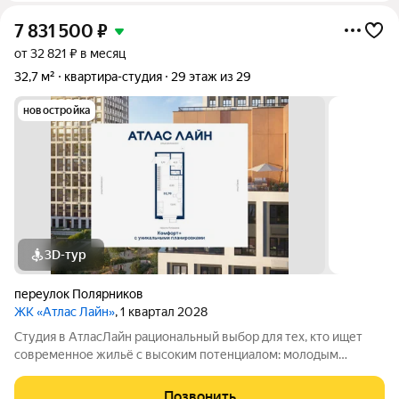
7 831 500
₽
от 32 821 ₽ в месяц
32,7 м²
квартира-студия
29 этаж из 29
новостройка
3D-тур
переулок Полярников
ЖК «Атлас Лайн»
, 1 квартал 2028
Студия в АтласЛайн рациональный выбор для тех, кто ищет
современное жильё с высоким потенциалом: молодым
специалистам и инвесторам. Компактная, но продуманная
планировка позволяет эффективно организовать
Позвонить