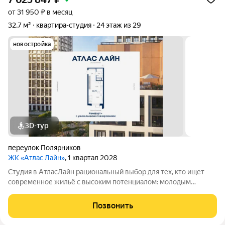
от 31 950 ₽ в месяц
32,7 м²
квартира-студия
24 этаж из 29
новостройка
3D-тур
переулок Полярников
ЖК «Атлас Лайн»
, 1 квартал 2028
Студия в АтласЛайн рациональный выбор для тех, кто ищет
современное жильё с высоким потенциалом: молодым
специалистам и инвесторам. Компактная, но продуманная
планировка позволяет эффективно организовать
Позвонить
пространство и использовать для дохода от