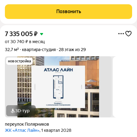
специалистам и инвесторам. Компактная, но продуманная
планировка позволяет эффективно организовать
Позвонить
пространство и использовать для дохода от
7 335 005
₽
от 30 740 ₽ в месяц
32,7 м²
квартира-студия
28 этаж из 29
новостройка
3D-тур
переулок Полярников
ЖК «Атлас Лайн»
, 1 квартал 2028