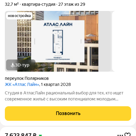
32,7 м²
квартира-студия
27 этаж из 29
новостройка
3D-тур
переулок Полярников
ЖК «Атлас Лайн»
, 1 квартал 2028
Студия в АтласЛайн рациональный выбор для тех, кто ищет
современное жильё с высоким потенциалом: молодым
специалистам и инвесторам. Компактная, но продуманная
планировка позволяет эффективно организовать
Позвонить
пространство и использовать для дохода от
7 623 847
₽