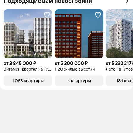
Подходящие вам новостройки
от 3 845 000 ₽
от 5 300 000 ₽
от 5 332 217 
Витамин-квартал на Титова
H2O жилые высотки
Лето на Титов
1 063 квартиры
4 квартиры
184 ква