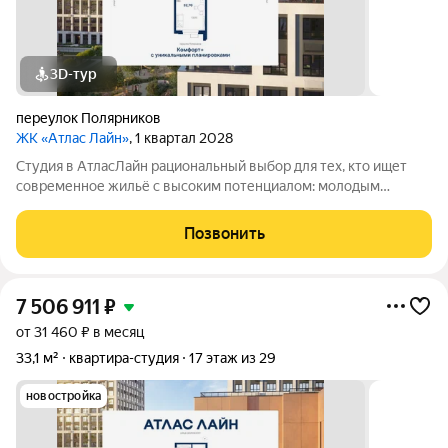
3D-тур
переулок Полярников
ЖК «Атлас Лайн»
, 1 квартал 2028
Студия в АтласЛайн рациональный выбор для тех, кто ищет
современное жильё с высоким потенциалом: молодым
специалистам и инвесторам. Компактная, но продуманная
планировка позволяет эффективно организовать
Позвонить
пространство и использовать для дохода от
7 506 911
₽
от 31 460 ₽ в месяц
33,1 м²
квартира-студия
17 этаж из 29
новостройка