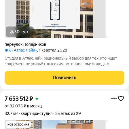
3D-тур
переулок Полярников
ЖК «Атлас Лайн»
, 1 квартал 2028
Студия в АтласЛайн рациональный выбор для тех, кто ищет
современное жильё с высоким потенциалом: молодым
специалистам и инвесторам. Компактная, но продуманная
планировка позволяет эффективно организовать
Позвонить
пространство и использовать для дохода от
7 653 512
₽
от 32 075 ₽ в месяц
32,7 м²
квартира-студия
25 этаж из 29
новостройка