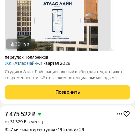
3D-тур
переулок Полярников
ЖК «Атлас Лайн»
, 1 квартал 2028
Студия в АтласЛайн рациональный выбор для тех, кто ищет
современное жильё с высоким потенциалом: молодым
специалистам и инвесторам. Компактная, но продуманная
планировка позволяет эффективно организовать
Позвонить
пространство и использовать для дохода от
7 475 522
₽
от 31 329 ₽ в месяц
32,7 м²
квартира-студия
19 этаж из 29