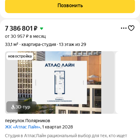
планировка позволяет эффективно организовать
Позвонить
пространство и использовать для дохода от
7 386 801
₽
от 30 957 ₽ в месяц
33,1 м²
квартира-студия
13 этаж из 29
новостройка
3D-тур
переулок Полярников
ЖК «Атлас Лайн»
, 1 квартал 2028
Студия в АтласЛайн рациональный выбор для тех, кто ищет