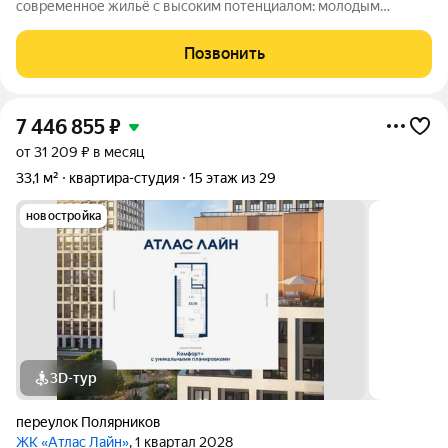
современное жильё с высоким потенциалом: молодым
специалистам и инвесторам. Компактная, но продуманная
планировка позволяет эффективно организовать
Позвонить
пространство и использовать для дохода от
7 446 855
₽
от 31 209 ₽ в месяц
33,1 м²
квартира-студия
15 этаж из 29
новостройка
3D-тур
переулок Полярников
ЖК «Атлас Лайн»
, 1 квартал 2028