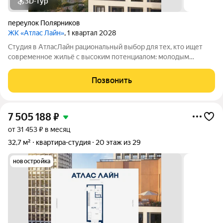
3D-тур
переулок Полярников
ЖК «Атлас Лайн»
, 1 квартал 2028
Студия в АтласЛайн рациональный выбор для тех, кто ищет
современное жильё с высоким потенциалом: молодым
специалистам и инвесторам. Компактная, но продуманная
планировка позволяет эффективно организовать
Позвонить
пространство и использовать для дохода от
7 505 188
₽
от 31 453 ₽ в месяц
32,7 м²
квартира-студия
20 этаж из 29
новостройка