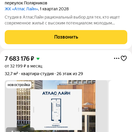
переулок Полярников
ЖК «Атлас Лайн»
, 1 квартал 2028
Студия в АтласЛайн рациональный выбор для тех, кто ищет
современное жильё с высоким потенциалом: молодым
специалистам и инвесторам. Компактная, но продуманная
планировка позволяет эффективно организовать
Позвонить
пространство и использовать для дохода от
7 683 176
₽
от 32 199 ₽ в месяц
32,7 м²
квартира-студия
26 этаж из 29
новостройка