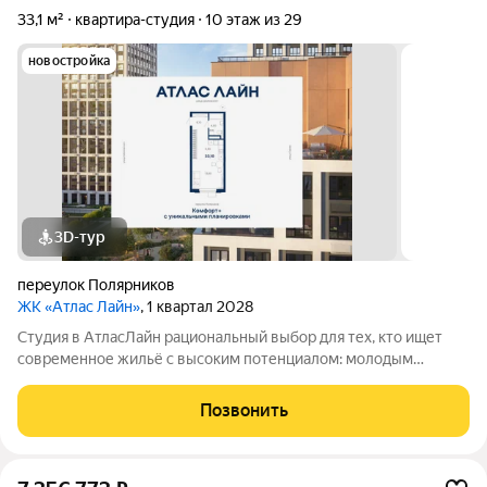
33,1 м²
квартира-студия
10 этаж из 29
новостройка
3D-тур
переулок Полярников
ЖК «Атлас Лайн»
, 1 квартал 2028
Студия в АтласЛайн рациональный выбор для тех, кто ищет
современное жильё с высоким потенциалом: молодым
специалистам и инвесторам. Компактная, но продуманная
планировка позволяет эффективно организовать
Позвонить
пространство и использовать для дохода от