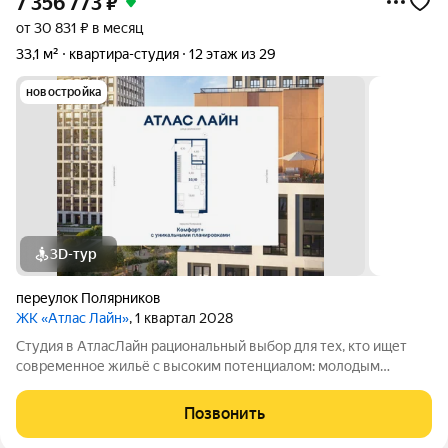
7 356 773
₽
от 30 831 ₽ в месяц
33,1 м²
квартира-студия
12 этаж из 29
новостройка
3D-тур
переулок Полярников
ЖК «Атлас Лайн»
, 1 квартал 2028
Студия в АтласЛайн рациональный выбор для тех, кто ищет
современное жильё с высоким потенциалом: молодым
специалистам и инвесторам. Компактная, но продуманная
планировка позволяет эффективно организовать
Позвонить
пространство и использовать для дохода от