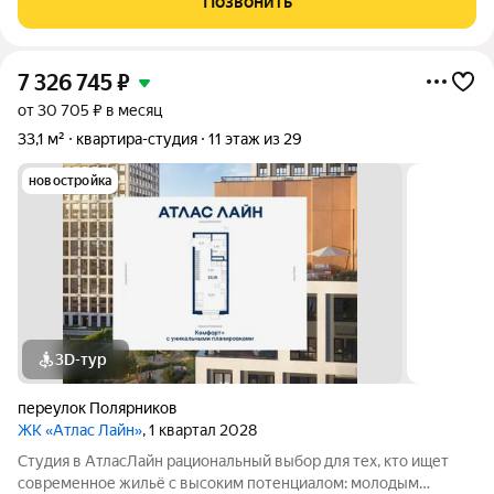
Позвонить
пространство и использовать для дохода от
7 326 745
₽
от 30 705 ₽ в месяц
33,1 м²
квартира-студия
11 этаж из 29
новостройка
3D-тур
переулок Полярников
ЖК «Атлас Лайн»
, 1 квартал 2028
Студия в АтласЛайн рациональный выбор для тех, кто ищет
современное жильё с высоким потенциалом: молодым