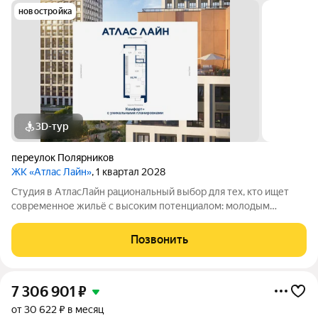
новостройка
3D-тур
переулок Полярников
ЖК «Атлас Лайн»
, 1 квартал 2028
Студия в АтласЛайн рациональный выбор для тех, кто ищет
современное жильё с высоким потенциалом: молодым
специалистам и инвесторам. Компактная, но продуманная
планировка позволяет эффективно организовать
Позвонить
пространство и использовать для дохода от
7 306 901
₽
от 30 622 ₽ в месяц