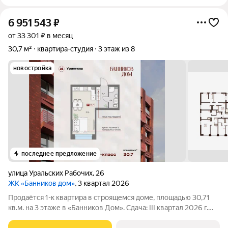
6 951 543
₽
от 33 301 ₽ в месяц
30,7 м²
квартира-студия
3 этаж из 8
новостройка
последнее предложение
улица Уральских Рабочих
,
26
ЖК «Банников дом»
, 3 квартал 2026
Прoдaётcя 1-к квартира в строящемся доме, плoщадью 30,71
кв.м. на 3 этаже в «Банников Дом». Сдача: III квартал 2026 г.
Дом-бутик «Банников Дом» это бизнес-класс в центре