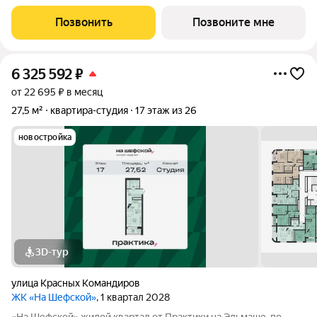
Это локация, где повседневная жизнь не требует лишней
логистики: рядом школы №138 и №95, детский сад №440,
Позвонить
Позвоните мне
центры дополнительного
6 325 592
₽
от 22 695 ₽ в месяц
27,5 м²
квартира-студия
17 этаж из 26
новостройка
3D-тур
улица Красных Командиров
ЖК «На Шефской»
, 1 квартал 2028