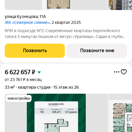
улица Кузнецова
,
11А
ЖК «Северное сияние»
, 2 квартал 2025
№81 в подъезде №2. Современные кварталы европейского
типа в 5 минутах пешком от метро «Уралмаш». Садик в глубине
квартала. Магазины и офисы у дома. Здание с кафе и
благоустроенная площадь рядом с ним. Паркинг и уютный
Позвонить
Позвоните мне
закрытый двор. Келлеры для
6 622 657
₽
от 23 761 ₽ в месяц
33 м²
квартира-студия
15 этаж из 26
новостройка