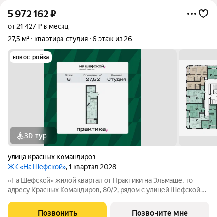
5 972 162
₽
от 21 427 ₽ в месяц
27,5 м²
квартира-студия
6 этаж из 26
новостройка
3D-тур
улица Красных Командиров
ЖК «На Шефской»
, 1 квартал 2028
«На Шефской» жилой квартал от Практики на Эльмаше, по
адресу Красных Командиров, 80/2, рядом с улицей Шефской.
Это локация, где повседневная жизнь не требует лишней
логистики: рядом школы №138 и №95, детский сад №440,
Позвонить
Позвоните мне