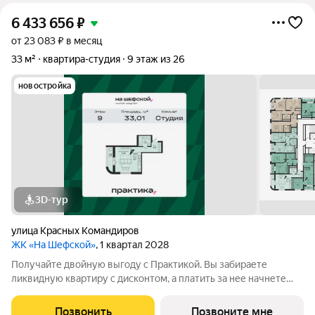
6 433 656
₽
от 23 083 ₽ в месяц
33 м²
квартира-студия
9 этаж из 26
новостройка
3D-тур
улица Красных Командиров
ЖК «На Шефской»
, 1 квартал 2028
Получайте двойную выгоду с Практикой. Вы забираете
ликвидную квартиру с дисконтом, а платить за нее начнете
полноценно потом. Идеальный вариант для перепродажи или
легкого старта. Кол-во квартир со скидкой ограничен.
Позвонить
Позвоните мне