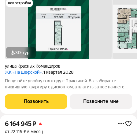
новостройка
3D-тур
улица Красных Командиров
ЖК «На Шефской»
, 1 квартал 2028
Получайте двойную выгоду с Практикой. Вы забираете
ликвидную квартиру с дисконтом, а платить за нее начнете
полноценно потом. Идеальный вариант для перепродажи или
легкого старта. Кол-во квартир со скидкой ограничен.
Позвонить
Позвоните мне
Успевайте забрать Ваш выгодный
6 164 945
₽
от 22 119 ₽ в месяц