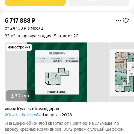
Успевайте забрать Ваш выгодный
6 717 888
₽
от 24 103 ₽ в месяц
33 м²
квартира-студия
5 этаж из 26
новостройка
3D-тур
улица Красных Командиров
ЖК «На Шефской»
, 1 квартал 2028
«На Шефской» жилой квартал от Практики на Эльмаше, по
адресу Красных Командиров, 80/2, рядом с улицей Шефской.