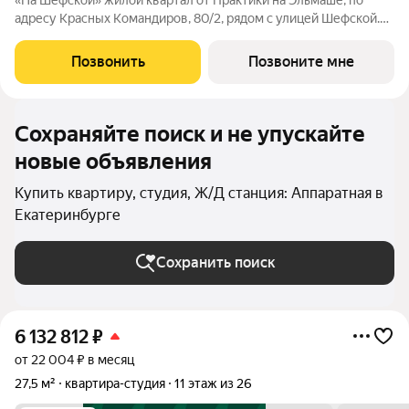
«На Шефской» жилой квартал от Практики на Эльмаше, по
адресу Красных Командиров, 80/2, рядом с улицей Шефской.
Это локация, где повседневная жизнь не требует лишней
логистики: рядом школы №138 и №95, детский сад №440,
Позвонить
Позвоните мне
центры дополнительного
Сохраняйте поиск и не упускайте
новые объявления
Купить квартиру, студия, Ж/Д станция: Аппаратная в
Екатеринбурге
Сохранить поиск
6 132 812
₽
от 22 004 ₽ в месяц
27,5 м²
квартира-студия
11 этаж из 26