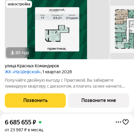
новостройка
3D-тур
улица Красных Командиров
ЖК «На Шефской»
, 1 квартал 2028
Получайте двойную выгоду с Практикой. Вы забираете
ликвидную квартиру с дисконтом, а платить за нее начнете
полноценно потом. Идеальный вариант для перепродажи или
легкого старта. Кол-во квартир со скидкой ограничен.
Позвонить
Позвоните мне
Успевайте забрать Ваш выгодный
6 685 655
₽
от 23 987 ₽ в месяц