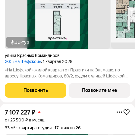
3D-тур
улица Красных Командиров
ЖК «На Шефской»
, 1 квартал 2028
«На Шефской» жилой квартал от Практики на Эльмаше, по
адресу Красных Командиров, 80/2, рядом с улицей Шефской.
Это локация, где повседневная жизнь не требует лишней
логистики: рядом школы №138 и №95, детский сад №440,
Позвонить
Позвоните мне
центры дополнительного
7 107 227
₽
от 25 500 ₽ в месяц
33 м²
квартира-студия
17 этаж из 26