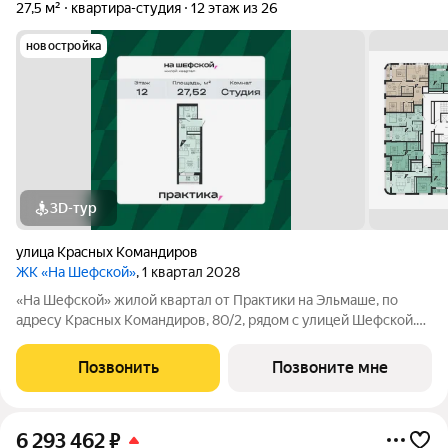
27,5 м²
квартира-студия
12 этаж из 26
новостройка
3D-тур
улица Красных Командиров
ЖК «На Шефской»
, 1 квартал 2028
«На Шефской» жилой квартал от Практики на Эльмаше, по
адресу Красных Командиров, 80/2, рядом с улицей Шефской.
Это локация, где повседневная жизнь не требует лишней
логистики: рядом школы №138 и №95, детский сад №440,
Позвонить
Позвоните мне
центры дополнительного
6 293 462
₽