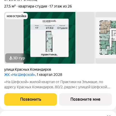
27,5 м²
квартира-студия
17 этаж из 26
новостройка
3D-тур
улица Красных Командиров
ЖК «На Шефской»
, 1 квартал 2028
«На Шефской» жилой квартал от Практики на Эльмаше, по
адресу Красных Командиров, 80/2, рядом с улицей Шефской.
Это локация, где повседневная жизнь не требует лишней
логистики: рядом школы №138 и №95, детский сад №440,
Позвонить
Позвоните мне
центры дополнительного