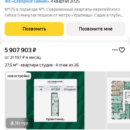
ЖК «Северное сияние»
, 4 квартал 2025
№175 в подъезде №1. Современные кварталы европейского
типа в 5 минутах пешком от метро «Уралмаш». Садик в глубине
квартала. Магазины и офисы у дома. Здание с кафе и
благоустроенная площадь рядом с ним. Паркинг и уютный
Позвонить
Позвоните мне
закрытый двор. Келлеры для
5 907 903
₽
от 21 197 ₽ в месяц
27,5 м²
квартира-студия
4 этаж из 26
новостройка
3D-тур