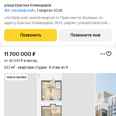
улица Красных Командиров
ЖК «На Шефской»
, 1 квартал 2028
«На Шефской» жилой квартал от Практики на Эльмаше, по
адресу Красных Командиров, 80/2, рядом с улицей Шефской.
Это локация, где повседневная жизнь не требует лишней
логистики: рядом школы №138 и №95, детский сад №440,
Позвонить
Позвоните мне
центры дополнительного
11 700 000
₽
от 42 031 ₽ в месяц
52,1 м²
квартира-студия
8 этаж из 9
новостройка