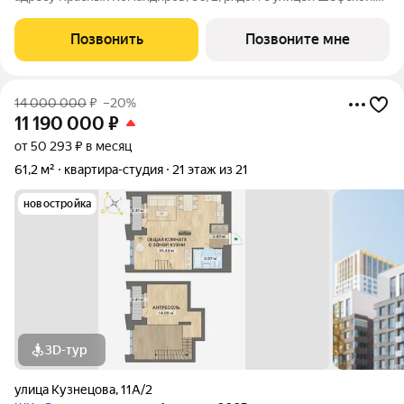
Это локация, где повседневная жизнь не требует лишней
логистики: рядом школы №138 и №95, детский сад №440,
Позвонить
Позвоните мне
центры дополнительного
14 000 000
₽
–20%
11 190 000
₽
от 50 293 ₽ в месяц
61,2 м²
квартира-студия
21 этаж из 21
новостройка
3D-тур
улица Кузнецова
,
11А/2