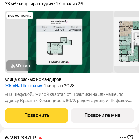
33 м²
квартира-студия
17 этаж из 26
новостройка
3D-тур
улица Красных Командиров
ЖК «На Шефской»
, 1 квартал 2028
«На Шефской» жилой квартал от Практики на Эльмаше, по
адресу Красных Командиров, 80/2, рядом с улицей Шефской.
Это локация, где повседневная жизнь не требует лишней
логистики: рядом школы №138 и №95, детский сад №440,
Позвонить
Позвоните мне
центры дополнительного
6 261 334
₽