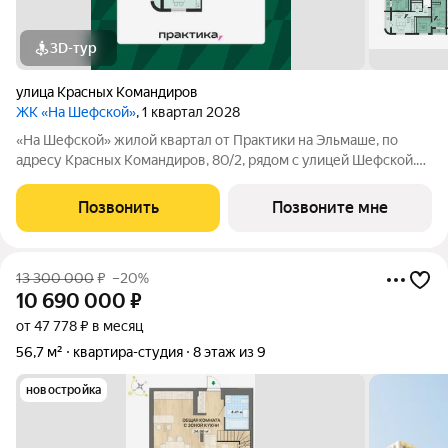
3D-тур
улица Красных Командиров
ЖК «На Шефской»
, 1 квартал 2028
«На Шефской» жилой квартал от Практики на Эльмаше, по
адресу Красных Командиров, 80/2, рядом с улицей Шефской.
Это локация, где повседневная жизнь не требует лишней
логистики: рядом школы №138 и №95, детский сад №440,
Позвонить
Позвоните мне
центры дополнительного
13 300 000
₽
–20%
10 690 000
₽
от 47 778 ₽ в месяц
56,7 м²
квартира-студия
8 этаж из 9
новостройка