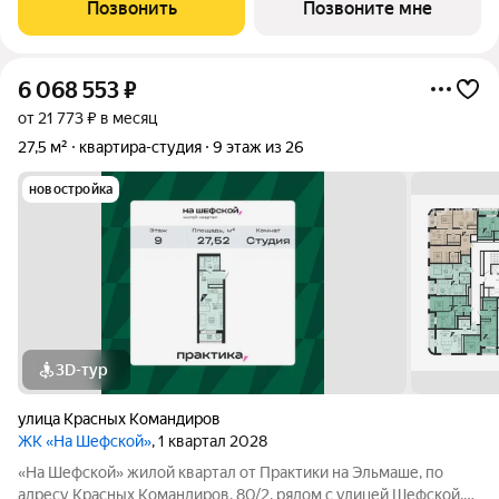
Уралмаша, на ул. Уральских Рабочих, 26. Проект камерного
Позвонить
Позвоните мне
формата: всего 76
6 068 553
₽
от 21 773 ₽ в месяц
27,5 м²
квартира-студия
9 этаж из 26
новостройка
3D-тур
улица Красных Командиров
ЖК «На Шефской»
, 1 квартал 2028
«На Шефской» жилой квартал от Практики на Эльмаше, по
адресу Красных Командиров, 80/2, рядом с улицей Шефской.