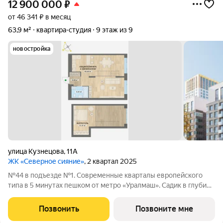
12 900 000
₽
от 46 341 ₽ в месяц
63,9 м²
квартира-студия
9 этаж из 9
новостройка
улица Кузнецова
,
11А
ЖК «Северное сияние»
, 2 квартал 2025
№44 в подъезде №1. Современные кварталы европейского
типа в 5 минутах пешком от метро «Уралмаш». Садик в глубине
квартала. Магазины и офисы у дома. Здание с кафе и
благоустроенная площадь рядом с ним. Паркинг и уютный
Позвонить
Позвоните мне
закрытый двор. Келлеры для