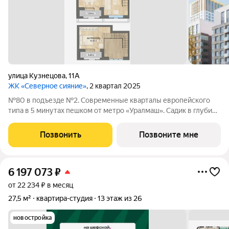
улица Кузнецова
,
11А
ЖК «Северное сияние»
, 2 квартал 2025
№80 в подъезде №2. Современные кварталы европейского
типа в 5 минутах пешком от метро «Уралмаш». Садик в глубине
квартала. Магазины и офисы у дома. Здание с кафе и
благоустроенная площадь рядом с ним. Паркинг и уютный
Позвонить
Позвоните мне
закрытый двор. Келлеры для
6 197 073
₽
от 22 234 ₽ в месяц
27,5 м²
квартира-студия
13 этаж из 26
новостройка