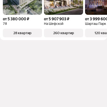
от 5 380 000 ₽
от 5 907 903 ₽
от 3 999 60
7Я
На Шефской
Шарташ Парк
28 квартир
260 квартир
120 кв