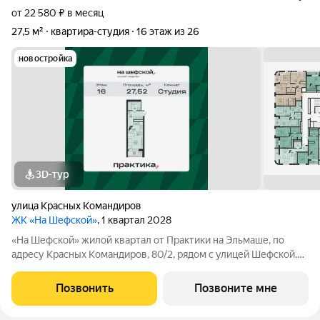
от 22 580 ₽ в месяц
27,5 м²
квартира-студия
16 этаж из 26
новостройка
3D-тур
улица Красных Командиров
ЖК «На Шефской»
, 1 квартал 2028
«На Шефской» жилой квартал от Практики на Эльмаше, по
адресу Красных Командиров, 80/2, рядом с улицей Шефской.
Это локация, где повседневная жизнь не требует лишней
логистики: рядом школы №138 и №95, детский сад №440,
Позвонить
Позвоните мне
центры дополнительного