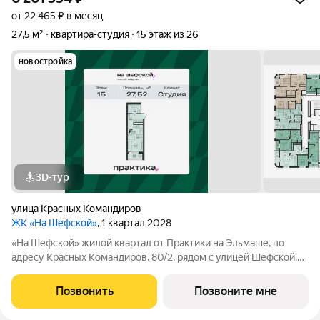
от 22 465 ₽ в месяц
27,5 м²
квартира-студия
15 этаж из 26
новостройка
3D-тур
улица Красных Командиров
ЖК «На Шефской»
, 1 квартал 2028
«На Шефской» жилой квартал от Практики на Эльмаше, по
адресу Красных Командиров, 80/2, рядом с улицей Шефской.
Это локация, где повседневная жизнь не требует лишней
логистики: рядом школы №138 и №95, детский сад №440,
Позвонить
Позвоните мне
центры дополнительного