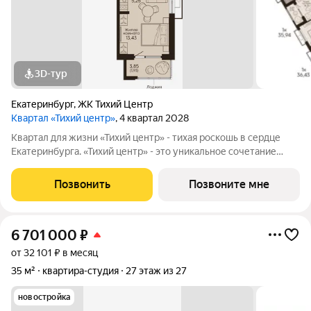
3D-тур
Екатеринбург
,
ЖК Тихий Центр
Квартал «Тихий центр»
, 4 квартал 2028
Квартал для жизни «Тихий центр» - тихая роскошь в сердце
Екатеринбурга. «Тихий центр» - это уникальное сочетание
центрального расположения, близости к воде и развитой
инфраструктуры. Соседство с главными
Позвонить
Позвоните мне
достопримечательностями, лучшими ресторанами и
6 701 000
₽
от 32 101 ₽ в месяц
35 м²
квартира-студия
27 этаж из 27
новостройка