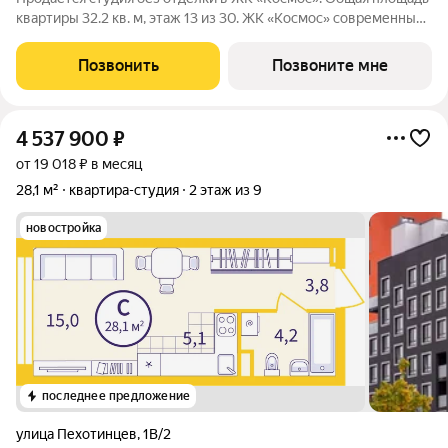
квартиры 32.2 кв. м, этаж 13 из 30. ЖК «Космос» современный
жилой квартал на проспекте Космонавтов в Екатеринбурге.
Проект объединяет восемь домов с выразительной
Позвонить
Позвоните мне
архитектурой и
4 537 900
₽
от 19 018 ₽ в месяц
28,1 м²
квартира-студия
2 этаж из 9
новостройка
последнее предложение
улица Пехотинцев
,
1В/2