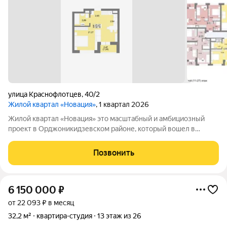
улица Краснофлотцев
,
40/2
Жилой квартал «Новация»
, 1 квартал 2026
Жилой квартал «Новация» это масштабный и амбициозный
проект в Орджоникидзевском районе, который вошел в
Федеральную программу комплексного развития территории.
Жизнь в «Новации» ваш первый шаг в сторону нового и
Позвонить
счастливого будущего в любимом
6 150 000
₽
от 22 093 ₽ в месяц
32,2 м²
квартира-студия
13 этаж из 26