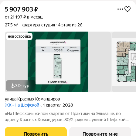
5 907 903
₽
от 21 197 ₽ в месяц
27,5 м²
квартира-студия
4 этаж из 26
новостройка
3D-тур
улица Красных Командиров
ЖК «На Шефской»
, 1 квартал 2028
«На Шефской» жилой квартал от Практики на Эльмаше, по
адресу Красных Командиров, 80/2, рядом с улицей Шефской.
Это локация, где повседневная жизнь не требует лишней
логистики: рядом школы №138 и №95, детский сад №440,
Позвонить
Позвоните мне