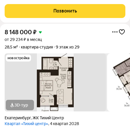
Двухуровневая подземная автостоянка с лифтовым спуском.
Индивидуальные кладовые. Эргономичные планировки,
Позвонить
большие окна, системы фильтрации воды и
8 148 000
₽
от 29 234 ₽ в месяц
28,5 м²
квартира-студия
9 этаж из 29
новостройка
3D-тур
Екатеринбург
,
ЖК Тихий Центр
Квартал «Тихий центр»
, 4 квартал 2028