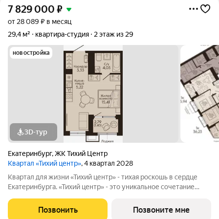
7 829 000
₽
от 28 089 ₽ в месяц
29,4 м²
квартира-студия
2 этаж из 29
новостройка
3D-тур
Екатеринбург
,
ЖК Тихий Центр
Квартал «Тихий центр»
, 4 квартал 2028
Квартал для жизни «Тихий центр» - тихая роскошь в сердце
Екатеринбурга. «Тихий центр» - это уникальное сочетание
центрального расположения, близости к воде и развитой
инфраструктуры. Соседство с главными
Позвонить
Позвоните мне
достопримечательностями, лучшими ресторанами и