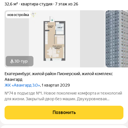
32,6 м²
квартира-студия
7 этаж из 26
новостройка
3D-тур
Екатеринбург
,
жилой район Пионерский
,
жилой комплекс
Авангард
ЖК «Авангард 3.0»
, 1 квартал 2029
№74 в подъезде №1. Новое поколение комфорта и технологий
для жизни. Закрытый двор без машин. Двухуровневая
подземная автостоянка с лифтовым спуском. Индивидуальные
кладовые. Эргономичные планировки, большие окна, системы
Позвонить
фильтрации воды и