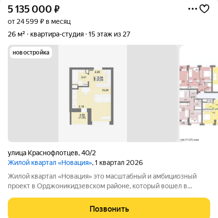
5 135 000
₽
от 24 599 ₽ в месяц
26 м²
квартира-студия
15 этаж из 27
новостройка
улица Краснофлотцев
,
40/2
Жилой квартал «Новация»
, 1 квартал 2026
Жилой квартал «Новация» это масштабный и амбициозный
проект в Орджоникидзевском районе, который вошел в
Федеральную программу комплексного развития территории.
Жизнь в «Новации» ваш первый шаг в сторону нового и
Позвонить
счастливого будущего в любимом