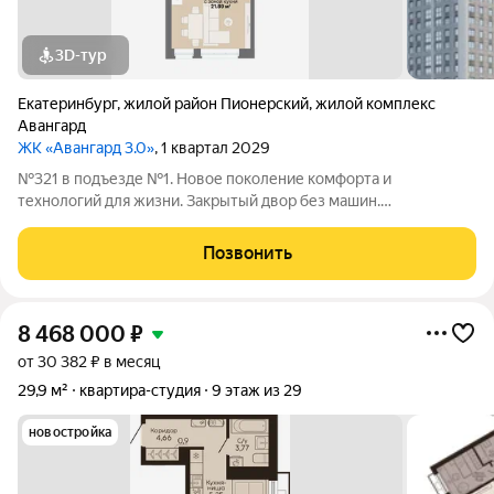
3D-тур
Екатеринбург
,
жилой район Пионерский
,
жилой комплекс
Авангард
ЖК «Авангард 3.0»
, 1 квартал 2029
№321 в подъезде №1. Новое поколение комфорта и
технологий для жизни. Закрытый двор без машин.
Двухуровневая подземная автостоянка с лифтовым спуском.
Индивидуальные кладовые. Эргономичные планировки,
Позвонить
большие окна, системы фильтрации воды и
8 468 000
₽
от 30 382 ₽ в месяц
29,9 м²
квартира-студия
9 этаж из 29
новостройка