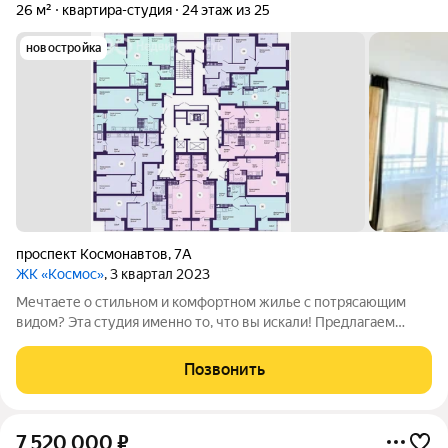
26 м²
квартира-студия
24 этаж из 25
новостройка
проспект Космонавтов
,
7А
ЖК «Космос»
, 3 квартал 2023
Мечтаете о стильном и комфортном жилье с потрясающим
видом? Эта студия именно то, что вы искали! Предлагаем
вашему вниманию уютную и светлую студию площадью 26
кв.м, расположенную на 24 этаже современного жилого
Позвонить
комплекса. Из окон открывается
7 520 000
₽