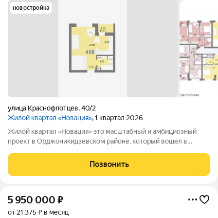
новостройка
улица Краснофлотцев
,
40/2
Жилой квартал «Новация»
, 1 квартал 2026
Жилой квартал «Новация» это масштабный и амбициозный
проект в Орджоникидзевском районе, который вошел в
Федеральную программу комплексного развития территории.
Жизнь в «Новации» ваш первый шаг в сторону нового и
Позвонить
счастливого будущего в любимом
5 950 000
₽
от 21 375 ₽ в месяц