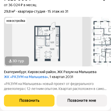
от 36 024 ₽ в месяц
29,8 м²
квартира-студия
15 этаж из 31
новостройка
3D-тур
Екатеринбург
,
Кировский район
,
ЖК Разум на Малышева
ЖК «РАЗУМ на Малышева»
, 1 квартал 2031
«РАЗУМ на Малышева» новый проект от федерального
девелопера с 12-летним опытом. Квартал расположен в самом
сердце Екатеринбурга в Кировском районе. В шаговой
доступности: 8 детских садов; 7 школ; прогулочные зоны и
Позвонить
Позвоните мне
парки; магазины; учреждения