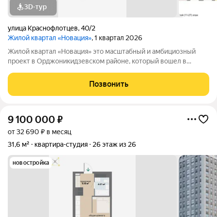
3D-тур
улица Краснофлотцев
,
40/2
Жилой квартал «Новация»
, 1 квартал 2026
Жилой квартал «Новация» это масштабный и амбициозный
проект в Орджоникидзевском районе, который вошел в
Федеральную программу комплексного развития территории.
Жизнь в «Новации» ваш первый шаг в сторону нового и
Позвонить
счастливого будущего в любимом
9 100 000
₽
от 32 690 ₽ в месяц
31,6 м²
квартира-студия
26 этаж из 26
новостройка