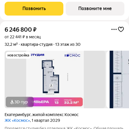
школа и три детских сада, рядом прогулочные маршруты парка
«Пышминские озерки». Проект соединяет динамику городской
Позвонить
Позвоните мне
жизни с приватной и
6 246 800
₽
от 22 441 ₽ в месяц
32,2 м²
квартира-студия
13 этаж из 30
новостройка
3D-тур
Екатеринбург
,
жилой комплекс Космос
ЖК «Космос»
, 1 квартал 2029
Продается студия без отделки в ЖК «Космос». Общая площадь