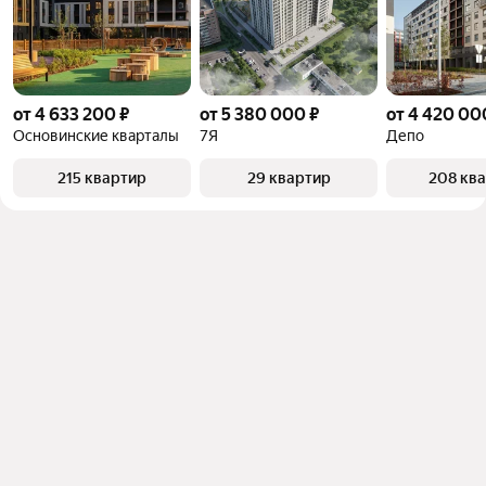
от 4 633 200 ₽
от 5 380 000 ₽
от 4 420 00
Основинские кварталы
7Я
Депо
215 квартир
29 квартир
208 кв