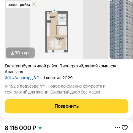
новостройка
3D-тур
Екатеринбург
,
жилой район Пионерский
,
жилой комплекс
Авангард
ЖК «Авангард 3.0»
, 1 квартал 2029
№152 в подъезде №1. Новое поколение комфорта и
технологий для жизни. Закрытый двор без машин.
Двухуровневая подземная автостоянка с лифтовым спуском.
Индивидуальные кладовые. Эргономичные планировки,
Позвонить
большие окна, системы фильтрации воды и
8 116 000
₽