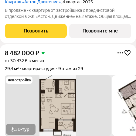
Квартал «Астон.Движение»
, 4 квартал 2025
В продаже -к квартира от застройщика с предчистовой
отделкой в ЖК «Астон. Движение» на 2 этаже. Общая площадь
28.1 м, жилая 15.02 м. Высота потолков 2.7 м. «Астон.
Движение» масштабный проект в перспективном районе
Позвонить
Позвоните мне
Старая Сортировка. Шесть
8 482 000
₽
от 30 432 ₽ в месяц
29,4 м²
квартира-студия
9 этаж из 29
новостройка
3D-тур