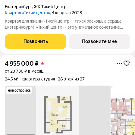
Екатеринбург
,
ЖК Тихий Центр
Квартал «Тихий центр»
, 4 квартал 2028
Квартал для жизни «Тихий центр» - тихая роскошь в сердце
Екатеринбурга. «Тихий центр» - это уникальное сочетание
центрального расположения, близости к воде и развитой
инфраструктуры. Соседство с главными
Позвонить
Позвоните мне
достопримечательностями, лучшими ресторанами и
4 955 000
₽
от 23 736 ₽ в месяц
24,5 м²
квартира-студия
26 этаж из 27
новостройка