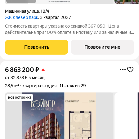
Машинная улица
,
1В/4
ЖК Клевер парк
, 3 квартал 2027
Стоимость квартиры указана со скидкой 367 050 . Цена
действительна при 100% оплате в ипотеку или за наличные и
применяется только при единовременной покупке квартиры и
кладовой. Предложение не суммируется с другими акциями.
Позвонить
Позвоните мне
Эксклюзивные квартиры в
6 863 200
₽
от 32 878 ₽ в месяц
28,5 м²
квартира-студия
11 этаж из 29
новостройка