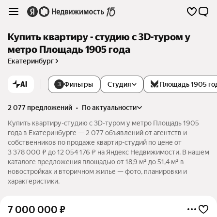
Купить квартиру - студию c 3D-туром у
метро Площадь 1905 года
Екатеринбург
AI
Фильтры
Студия
Площадь 1905 го
3
2 077 предложений
•
по актуальности
Купить квартиру-студию c 3D-туром у метро Площадь 1905
года в Екатеринбурге — 2 077 объявлений от агентств и
собственников по продаже квартир-студий по цене от
3 378 000 ₽ до 12 054 176 ₽ на Яндекс Недвижимости. В нашем
каталоге предложения площадью от 18,9 м² до 51,4 м² в
новостройках и вторичном жилье — фото, планировки и
характеристики.
7 000 000
₽