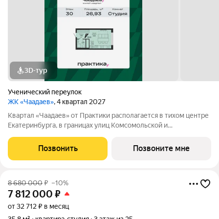
3D-тур
Ученический переулок
ЖК «Чаадаев»
, 4 квартал 2027
Квартал «Чаадаев» от Практики располагается в тихом центре
Екатеринбурга, в границах улиц Комсомольской и
Студенческой. Проект удачно скрыт от шумных дорог,
предлагая резидентам тишину в центре города.В шаговой
Позвонить
Позвоните мне
доступности ведущие вузы, театры,
8 680 000
₽
–10%
7 812 000
₽
от 32 712 ₽ в месяц