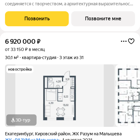
соединяется с творчеством, а архитектурная выразительность
с современными технологиями комфорта. Эффективные
планировки, двор-сад без машин, двухуровневая подземная
Позвонить
Позвоните мне
парковка и коммерческие
6 920 000
₽
от 33 150 ₽ в месяц
30,1 м²
квартира-студия
3 этаж из 31
новостройка
3D-тур
Екатеринбург
,
Кировский район
,
ЖК Разум на Малышева