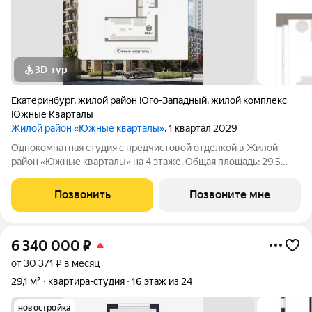
3D-тур
Екатеринбург
,
жилой район Юго-Западный
,
жилой комплекс
Южные Кварталы
Жилой район «Южные кварталы»
, 1 квартал 2029
Однокомнатная студия с предчистовой отделкой в Жилой
район «Южные кварталы» на 4 этаже. Общая площадь: 29.5
кв.м., площадь гостиной 21.5 кв.м., из которых 5 кв.м. выделено
под кухонную зону. Все окна выходят на одну сторону. В
Позвонить
Позвоните мне
квартире один
6 340 000
₽
от 30 371 ₽ в месяц
29,1 м²
квартира-студия
16 этаж из 24
новостройка