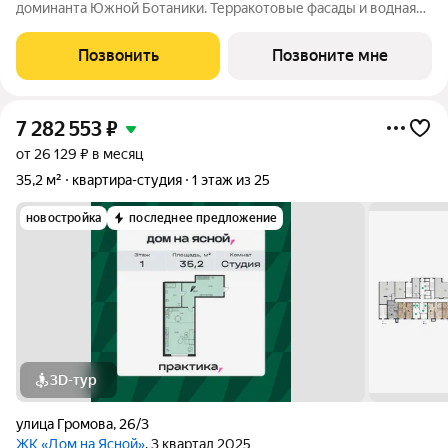
доминанта Южной Ботаники. Терракотовые фасады и водная
концепция формируют выразительный и узнаваемый облик
комплекса. Проект получил платиновый грейд системы Urban
Позвонить
Позвоните мне
Grade, подтвердив высокий уровень
7 282 553
₽
от 26 129 ₽ в месяц
35,2 м²
квартира-студия
1 этаж из 25
новостройка
последнее предложение
3D-тур
улица Громова
,
26/3
ЖК «Дом на Ясной»
, 3 квартал 2025