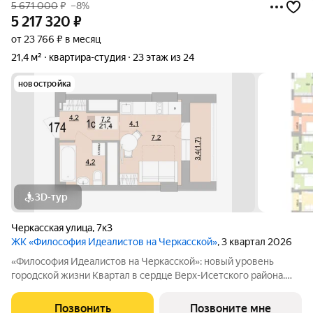
5 671 000
₽
–8%
5 217 320
₽
от 23 766 ₽ в месяц
21,4 м²
квартира-студия
23 этаж из 24
новостройка
3D-тур
Черкасская улица
,
7к3
ЖК «Философия Идеалистов на Черкасской»
, 3 квартал 2026
«Философия Идеалистов на Черкасской»: новый уровень
городской жизни Квартал в сердце Верх-Исетского района.
Расположение и архитектура. «Философия Идеалистов на
Черкасской» строится в Верх-Исетском районе Екатеринбурга
Позвонить
Позвоните мне