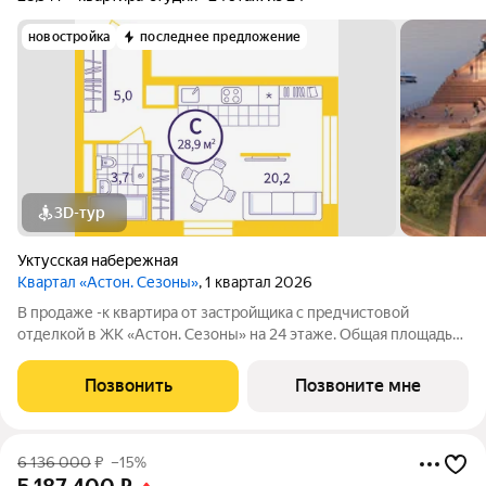
новостройка
последнее предложение
3D-тур
Уктусская набережная
Квартал «Астон. Сезоны»
, 1 квартал 2026
В продаже -к квартира от застройщика с предчистовой
отделкой в ЖК «Астон. Сезоны» на 24 этаже. Общая площадь
28.9 м, жилая 10.28 м. Высота потолков 2.7 м. «Астон. Сезоны»
четыре монолитных дома переменной этажности в районе
Позвонить
Позвоните мне
Уктус на юго-востоке
6 136 000
₽
–15%