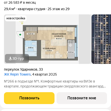
от 26 583 ₽ в месяц
29,4 м²
квартира-студия
25 этаж из 29
новостройка
3D-тур
переулок Ударников
,
33
ЖК Repin Towers
, 4 квартал 2025
№266 в подъезде №1. Комфортные квартиры на ВИЗе в
квартале, продолжающем традиции свердловского авангарда.
Высота потолков до 2,7 м. На стилобате расположен
просторный двор, под ним двухуровневый подземный паркинг
Позвонить
Позвоните мне
с лифтовым доступом. Сквозные холлы