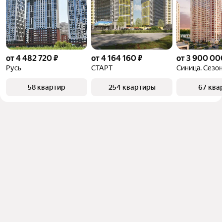
от 4 482 720 ₽
от 4 164 160 ₽
от 3 900 00
Русь
СТАРТ
Синица. Сезо
58 квартир
254 квартиры
67 ква