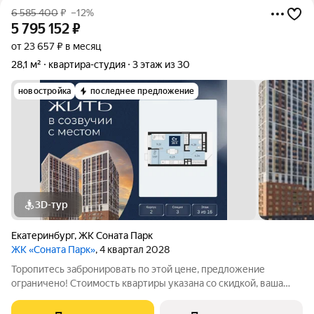
6 585 400
₽
–12%
5 795 152
₽
от 23 657 ₽ в месяц
28,1 м²
квартира-студия
3 этаж из 30
новостройка
последнее предложение
3D-тур
Екатеринбург
,
ЖК Соната Парк
ЖК «Соната Парк»
, 4 квартал 2028
Торопитесь забронировать по этой цене, предложение
ограничено! Стоимость квартиры указана со скидкой, ваша
экономия составит 790,248 руб. По всем вопросам звоните в
офис продаж, мы вам все подробно расскажем.