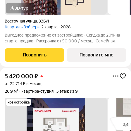
3D-тур
Восточная улица
,
33Б/1
Квартал «Вэйвер»
, 2 квартал 2028
Выгодное предложение от застройщика: - Скидка до 20% на
старте продаж - Рассрочка от 50 000 / месяц - Семейная
ипотека от 6% - Льготная ИТ-ипотека от 6% Открыты продажи
квартиры-студии в Жилом квартале Вэйвер от Девелоперской
Позвонить
Позвоните мне
компании Люди, общей
5 420 000
₽
от 22 714 ₽ в месяц
26,9 м²
квартира-студия
5 этаж из 9
новостройка