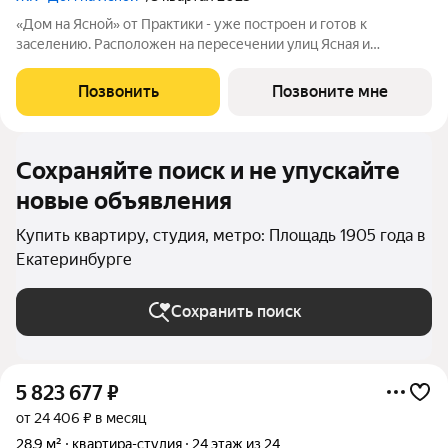
«Дом на Ясной» от Практики - уже построен и готов к
заселению. Расположен на пересечении улиц Ясная и
Шаумяна, рядом с парком 50-летия ВЛКСМ. Вся необходимая
инфраструктура детские сады, гимназии и школа
Позвонить
Позвоните мне
олимпийского резерва с бассейном находится в
Сохраняйте поиск и не упускайте
новые объявления
Купить квартиру, студия, метро: Площадь 1905 года в
Екатеринбурге
Сохранить поиск
5 823 677
₽
от 24 406 ₽ в месяц
28,9 м²
квартира-студия
24 этаж из 24