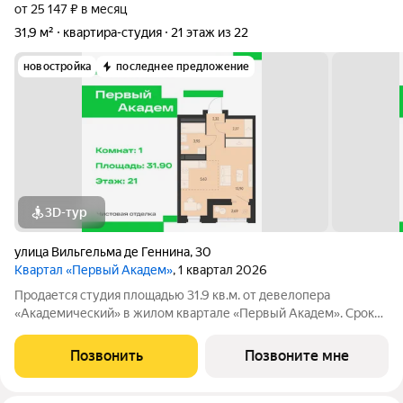
от 25 147 ₽ в месяц
31,9 м²
квартира-студия
21 этаж из 22
новостройка
последнее предложение
3D-тур
улица Вильгельма де Геннина
,
30
Квартал «Первый Академ»
, 1 квартал 2026
Продается студия площадью 31.9 кв.м. от девелопера
«Академический» в жилом квартале «Первый Академ». Срок
сдачи дома в 2026 году. Дом 4.5 расположен на въезде в
район, рядом с ТРЦ «Академический». Через дорогу проходит
Позвонить
Позвоните мне
трамвайная линия. Два вида