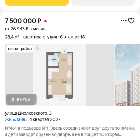
в границах улиц Черкасская и
7 500 000
₽
от 26 943 ₽ в месяц
28,4 м²
квартира-студия
6 этаж из 18
новостройка
3D-тур
улица Циолковского
,
3
ЖК «Лайв»
, 4 квартал 2027
№461 в подъезде №1. Здесь соседи знают друг друга по имени,
а дети заводят друзей во дворе, а не в соцсетях. Вторая