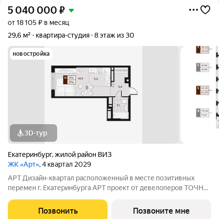
5 040 000
₽
от 18 105 ₽ в месяц
29,6 м²
квартира-студия
8 этаж из 30
новостройка
3D-тур
Екатеринбург
,
жилой район ВИЗ
ЖК «Арт»
, 4 квартал 2029
АРТ Дизайн-квартал расположенный в месте позитивных
перемен г. Екатеринбурга АРТ проект от девелоперов ТОЧНО
(входит в топ-5 крупнейших застройщиков России), компании
Творчество и Студией Артемия Лебедева.
Позвонить
Позвоните мне