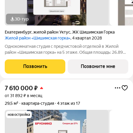
3D-тур
Екатеринбург
,
жилой район Уктус
,
ЖК Шишимская Горка
Жилой район «Шишимская горка»
, 4 квартал 2028
Однокомнатная студия с предчистовой отделкой в Жилой
район «Шишимская горка» на 5 этаже. Общая площадь: 26.89
кв.м. Высота потолков 2.82 м. Студия в районе Шишимская
горка. Особенности планировки: балкон, вид во двор,
Позвонить
Позвоните мне
гардеробная, предчистовая
7 610 000
₽
от 31 892 ₽ в месяц
29,5 м²
квартира-студия
4 этаж из 17
новостройка