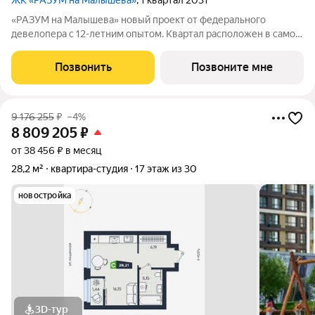
ЖК «РАЗУМ на Малышева»
, 1 квартал 2031
«РАЗУМ на Малышева» новый проект от федерального
девелопера с 12-летним опытом. Квартал расположен в самом
сердце Екатеринбурга в Кировском районе. В шаговой
доступности: 8 детских садов; 7 школ; прогулочные зоны и
Позвонить
Позвоните мне
парки; магазины; учреждения
9 176 255
₽
–4%
8 809 205
₽
от 38 456 ₽ в месяц
28,2 м²
квартира-студия
17 этаж из 30
новостройка
3D-тур