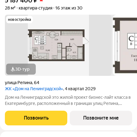
5 187 400
₽
28 м²
квартира-студия
16 этаж из 30
новостройка
3D-тур
улица Репина
,
64
ЖК «Дом на Ленинградской»
, 4 квартал 2029
Дом на Ленинградской это жилой проект бизнес-лайт класса в
Екатеринбурге, расположенный в границах улиц Репина,
Ленинградская и Начдива Васильева. Это флагманский жилой
комплекс в сердце города неоклассическая архитектура,
Позвонить
Позвоните мне
закрытый двор,