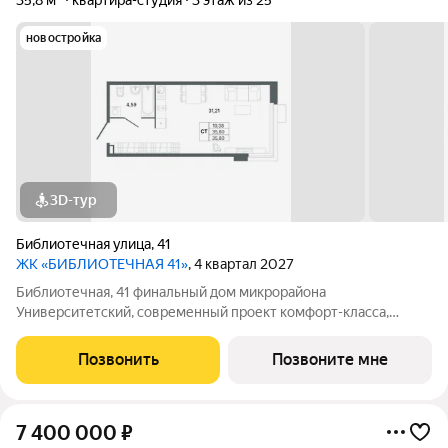
35,8 м²
квартира-студия
3 этаж из 25
новостройка
3D-тур
Библиотечная улица
,
41
ЖК «БИБЛИОТЕЧНАЯ 41»
, 4 квартал 2027
Библиотечная, 41 финальный дом микрорайона
Университетский, современный проект комфорт-класса,
отражающий высокие стандарты качества компании
«Первостроитель». Дом органично вписался в микрорайон,
Позвонить
Позвоните мне
став его естественным продолжением и унаследовав все
7 400 000
₽