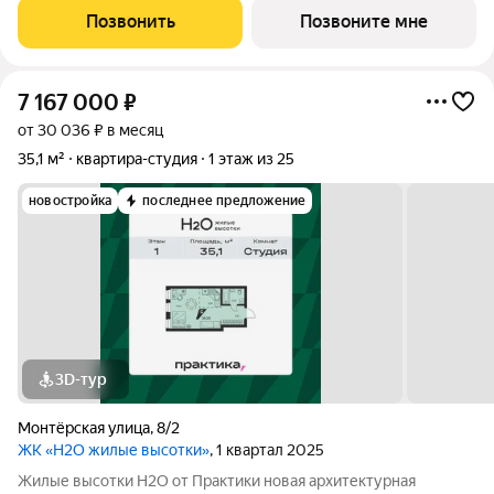
уровнем комфорта. Это проект для тех, кто ценит качество,
Позвонить
Позвоните мне
эстетику и функциональность городской
7 167 000
₽
от 30 036 ₽ в месяц
35,1 м²
квартира-студия
1 этаж из 25
новостройка
последнее предложение
3D-тур
Монтёрская улица
,
8/2
ЖК «H2O жилые высотки»
, 1 квартал 2025
Жилые высотки Н2О от Практики новая архитектурная