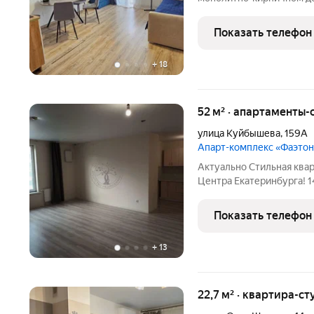
Микрорайон Светлый-7 один из самых перспективных в
Екатеринбурге. Здесь тихо, чи
Показать телефон
Главное вид
+
18
52 м² · апартаменты-
улица Куйбышева
,
159А
Апарт-комплекс «Фаэтон
Актуально Стильная квар
Центра Екатеринбурга! 1
Чистый ухоженный подъе
ремонтом, в формате зае
Показать телефон
пол полностью
+
13
22,7 м² · квартира-ст