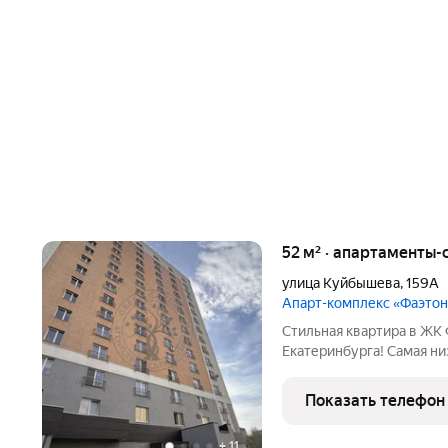
52 м² · апартаменты-
улица Куйбышева
,
159А
Апарт-комплекс «Фаэтон
Стильная квартира в ЖК 
Екатеринбурга! Самая ни
подъезд, дом с домофоно
формате заезжай живи. В
Показать телефон
в кафель. Всегда есть
+
11