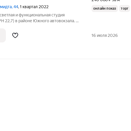
Шмидта, 44
, 1 квартал 2022
онлайн показ
торг
светлая и функциональная студия
РН 22,7) в районе Южного автовокзала. О
тояние: с ремонтом и мебелью, полностью
анировка: удобная, пространство
16 июля 2026