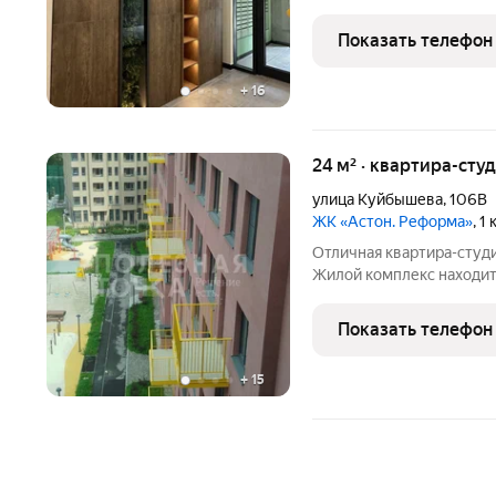
лобби. В этом жк все пр
Студия с 2 окнами, больш
Показать телефон
обременений Ждём на
+
16
24 м² · квартира-студ
улица Куйбышева
,
106В
ЖК «Астон. Реформа»
, 1
Отличная квартира-студи
Жилой комплекс находит
развитом микрорайоне, 
р-н Шарташский рынок. П
Показать телефон
колясочная,
+
15