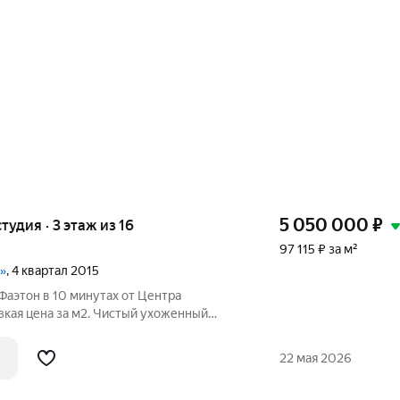
5 050 000
₽
студия · 3 этаж из 16
97 115 ₽ за м²
»
, 4 квартал 2015
Фаэтон в 10 минутах от Центра
зкая цена за м2. Чистый ухоженный
м. - С качественным ремонтом, в
 ванной комнате стены и пол полностью
22 мая 2026