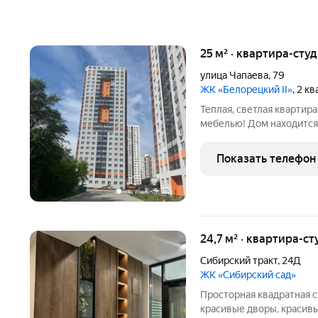
25 м² · квартира-студ
улица Чапаева
,
79
ЖК «Белорецкий II»
, 2 к
Теплая, светлая квартира
мебелью! Дом находится 
шумные и пыльные улицы
окна выходят на юг, поэт
Показать телефон
тепло! Дом
+
12
24,7 м² · квартира-ст
Сибирский тракт
,
24Д
ЖК «Сибирский сад»
Просторная квадратная с
красивые дворы, красив