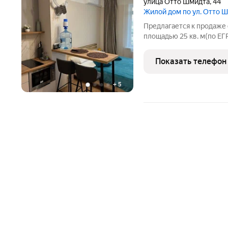
улица Отто Шмидта
,
44
Жилой дом по ул. Отто 
Предлагается к продаже 
площадью 25 кв. м(по ЕГ
квартире Этаж: 5/9. Сос
готова к проживанию. Пл
Показать телефон
зонировано.
+
5