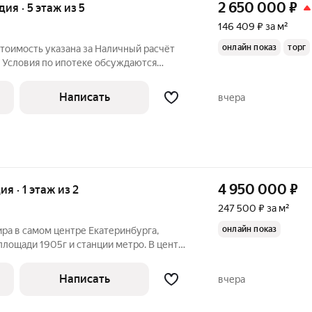
2 650 000
₽
дия · 5 этаж из 5
146 409 ₽ за м²
онлайн показ
торг
тоимость указана за Наличный расчёт
! Условия по ипотеке обсуждаются
же готовый вариант студии по отличному
. Косметический ремонт, актуальные
Написать
вчера
4 950 000
₽
ия · 1 этаж из 2
247 500 ₽ за м²
онлайн показ
ра в самом центре Екатеринбурга,
площади 1905г и станции метро. В центре
рячую воду)) Идеально под офис для
ога, кто ведёт частную практику по
Написать
вчера