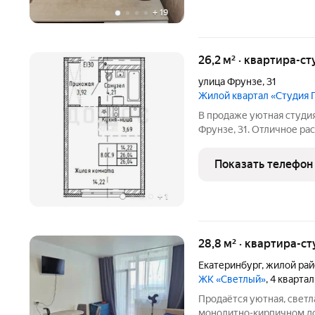
+
19
26,2 м² · квартира-ст
улица Фрунзе
,
31
Жилой квартал «Студия 
В продаже уютная студия
Фрунзе, 31. Отличное ра
станция метро и останов
позволяет быстро добрат
Показать телефон
находится ТРЦ
+
1
28,8 м² · квартира-ст
Екатеринбург
,
жилой рай
ЖК «Светлый»
, 4 кварта
Продаётся уютная, светл
монолитно-кирпичном доме на 28 