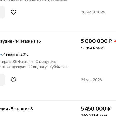
сто и зелёно, а до центра 15 минут.
30 июня 2026
5 000 000
₽
студия · 14 этаж из 16
96 154 ₽ за м²
»
, 4 квартал 2015
тира в ЖК Фаэтон в 10 минутах от
4 этаж, прекрасный вид на ул.Куйбышева
зд, дом с домофоном. - С качественным
зжай живи. В ванной комнате стены и
24 мая 2026
5 450 000
₽
удия · 5 этаж из 8
240 088 ₽ за м²