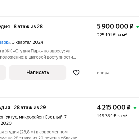
5 900 000
₽
удия · 8 этаж из 28
225 191 ₽ за м²
Парк»
, 3 квартал 2024
 в ЖК «Студия Парк» по адресу: ул.
сположение: в шаговой доступности
ки общественного транспорта, что
ься в любую точку Екатеринбурга. Рядом
Написать
вчера
4 215 000
₽
удия · 28 этаж из 29
146 354 ₽ за м²
он Уктус
,
микрорайон Светлый
,
7
л 2020
ая студия (28,8 м) в современном
этаже из 29 почти в облаках