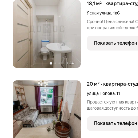
18,1 м² · квартира-сту
Ясная улица
,
1к6
Срочно! Цена снижена! С
при оперативной сделке
индивидуально! В прода
ценнику в данном районе
Показать телефон
фото подгружу в
+
24
20 м² · квартира-студ
улица Попова
,
11
Продается уютная кварти
шаговая доступность до 
никогда не отключают го
адвоката, юриста, психол
Показать телефон