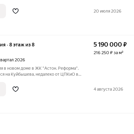
едусмотрено для комфортной жизни .
ой санузел . Окна во двор . Без
20 июля 2026
5 190 000
₽
ия · 8 этаж из 8
216 250 ₽ за м²
 квартал 2026
я в новом доме в ЖК "Астон. Реформа".
ся на Куйбышева, недалеко от ЦПКиО в
который напрямую примыкает к центру,
риватный двор, дизайнерский холл,
4 августа 2026