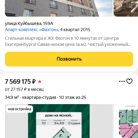
улица Куйбышева
,
159А
Апарт-комплекс «Фаэтон»
, 4 квартал 2015
Стильная квартира в ЖК Фаэтон в 10 минутах от Центра
Екатеринбурга! Самая низкая цена за м2. Чистый ухоженный
подъезд, дом с домофоном. - С качественным ремонтом, в
формате заезжай живи. В ванной комнате стены и пол
Позвонить
полностью в кафель. Всегда есть
7 569 175
₽
от 27 157 ₽ в месяц
34,9 м²
квартира-студия
10 этаж из 25
новостройка