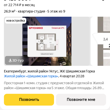
от 22 714 ₽ в месяц
26,9 м²
квартира-студия
5 этаж из 9
новостройка
3D-тур
Екатеринбург
,
жилой район Уктус
,
ЖК Шишимская Горка
Жилой район «Шишимская горка»
, 4 квартал 2028
Просторная 1-комн. студия с предчистовой отделкой в Жилой
район «Шишимская горка» на 5 этаже. Общая площадь: 26.89
кв.м. Высота потолков 2.82 м. Студия в районе Шишимская
горка. Особенности планировки: балкон, вид во двор,
Позвонить
Позвоните мне
гардеробная, предчистовая