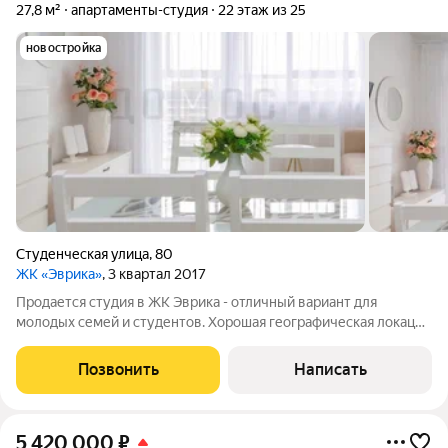
27,8 м²
апартаменты-студия
22 этаж из 25
новостройка
Студенческая улица
,
80
ЖК «Эврика»
, 3 квартал 2017
Продается студия в ЖК Эврика - отличный вариант для
молодых семей и студентов. Хорошая географическая локация
дома, рядом расположены: УрФУ, Уральский институт
государственной противопожарной службы МЧС России,
Позвонить
Написать
Лестех, Гуманитарный Университет,
5 420 000
₽