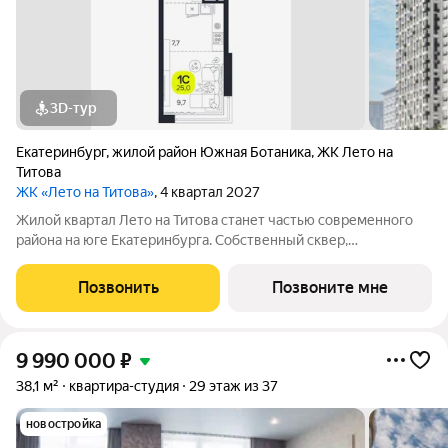
3D-тур
Екатеринбург
,
жилой район Южная Ботаника
,
ЖК Лето на
Титова
ЖК «Лето на Титова»
, 4 квартал 2027
Жилой квартал Лето на Титова станет частью современного
района на юге Екатеринбурга. Собственный сквер,
центральный бульвар и площадь с декоративным прудом,
муниципальный детский сад жители смогут получать
Позвонить
Позвоните мне
удовольствие от каждого момента жизни в
9 990 000
₽
38,1 м²
квартира-студия
29 этаж из 37
новостройка