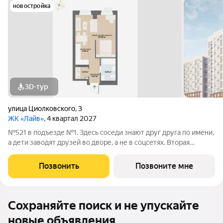
новостройка
3D-тур
улица Циолковского
,
3
ЖК «Лайв»
, 4 квартал 2027
№521 в подъезде №1. Здесь соседи знают друг друга по имени,
а дети заводят друзей во дворе, а не в соцсетях. Вторая
очередь квартала «Лайв» это современные технологии
комфорта и особенное внимание к атмосфере
Позвонить
Позвоните мне
добрососедства. В первой очереди
Сохраняйте поиск и не упускайте
новые объявления