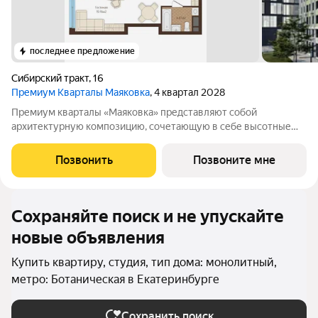
последнее предложение
Сибирский тракт
,
16
Премиум Кварталы Маяковка
, 4 квартал 2028
Премиум кварталы «Маяковка» представляют собой
архитектурную композицию, сочетающую в себе высотные
башни и пять дворовых блоков. Это величественное
сооружение высотных башен существенно выделяется на
Позвонить
Позвоните мне
фоне городского ландшафта, создавая
Сохраняйте поиск и не упускайте
новые объявления
Купить квартиру, студия, тип дома: монолитный,
метро: Ботаническая в Екатеринбурге
Сохранить поиск