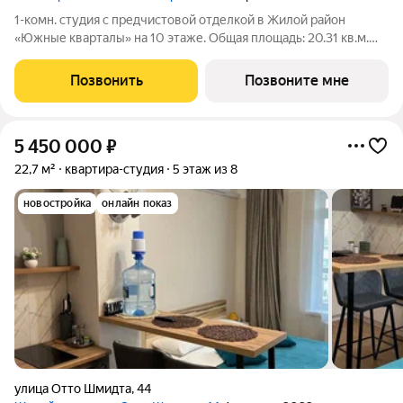
1-комн. студия с предчистовой отделкой в Жилой район
«Южные кварталы» на 10 этаже. Общая площадь: 20.31 кв.м.
Высота потолков 2.7 м. Студия в Южных кварталах.
Особенности планировки: окна в пол, предчистовая отделка.
Позвонить
Позвоните мне
№ квартиры в нашей базе:
5 450 000
₽
22,7 м²
квартира-студия
5 этаж из 8
новостройка
онлайн показ
улица Отто Шмидта
,
44