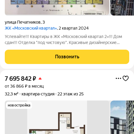
улица Печатников
,
3
ЖК «Московский квартал»
, 2 квартал 2024
Успевайте!!! Квартиры в ЖК «Московский квартал 2»!!! Дом
сдан!!! Отделка "под чистовую". Красивые дизайнерские
холлы, колясочные, подземный паркинг, консьерж,
круглосуточная охрана, видеонаблюдение. Большая и
Позвонить
закрытая территория двора с детскими
7 695 842
₽
от 36 866 ₽ в месяц
32,3 м²
квартира-студия
22 этаж из 25
новостройка