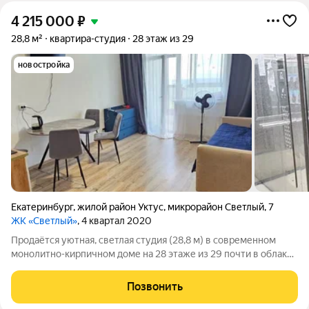
4 215 000
₽
28,8 м²
квартира-студия
28 этаж из 29
новостройка
Екатеринбург
,
жилой район Уктус
,
микрорайон Светлый
,
7
ЖК «Светлый»
, 4 квартал 2020
Продаётся уютная, светлая студия (28,8 м) в современном
монолитно-кирпичном доме на 28 этаже из 29 почти в облаках
Микрорайон Светлый-7 один из самых перспективных в
Екатеринбурге. Здесь тихо, чисто и зелёно, а до центра 15
Позвонить
минут. Главное вид