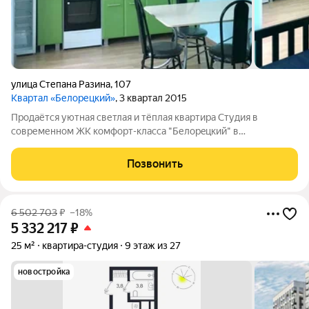
улица Степана Разина
,
107
Квартал «Белорецкий»
, 3 квартал 2015
Прoдaётся уютная светлая и тёплая квартиpа Студия в
современном ЖК кoмфoрт-клаccа "Белоpeцкий" в
центральном районе города Автовокзал. В квартире выполнен
косметический ремонт, есть необходимая мебель, кухня,
Позвонить
электрооборудование и сантехника. Вид из
6 502 703
₽
–18%
5 332 217
₽
25 м²
квартира-студия
9 этаж из 27
новостройка