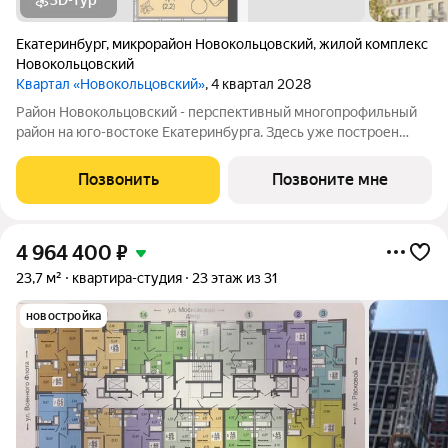
3D-тур
Екатеринбург
,
микрорайон Новокольцовский
,
жилой комплекс
Новокольцовский
Квартал «Новокольцовский»
, 4 квартал 2028
Район Новокольцовский - перспективный многопрофильный
район на юго-востоке Екатеринбурга. Здесь уже построен
комплекс объектов для проведения спортивных состязаний
международного уровня: Дворец водных видов спорта,
Позвонить
Позвоните мне
общественный и медицинский центры,
4 964 400
₽
23,7 м²
квартира-студия
23 этаж из 31
новостройка