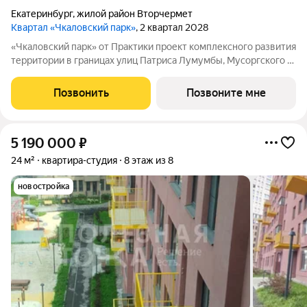
Екатеринбург
,
жилой район Вторчермет
Квартал «Чкаловский парк»
, 2 квартал 2028
«Чкаловский парк» от Практики проект комплексного развития
территории в границах улиц Патриса Лумумбы, Мусоргского и
Газорезчиков. Это экологичное пространство, где у каждого
дома есть собственный парк, а в шаговой доступности
Позвонить
Позвоните мне
расположены сильные
5 190 000
₽
24 м²
квартира-студия
8 этаж из 8
новостройка