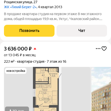
Рощинская улица
,
27
ЖК «Тихий Берег-2»
, 4 квартал 2013
В продаже квартира студия на первом этаже 8-ми этажного
дома, общей площадью 19,9 кв.м., Уктус, Чкаловский район.
Один собственник. Квартира без обременений. Быстры вход
на сделку. Документы проверены! Куплена вне брака,
Позвонить
Чат
напрямую от застройщика, без
3 636 000
₽
от 13 045 ₽ в месяц
22,1 м²
квартира-студия
7 этаж из 16
новостройка