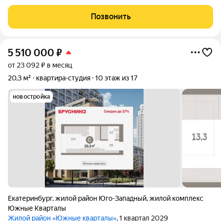
ул.Куйбышева Чистый ухоженный подъезд, дом с домофоном.
- С качественным ремонтом, в формате заезжай живи. В
Позвонить
ванной комнате стены и пол полностью
5 510 000
₽
от 23 092 ₽ в месяц
20,3 м²
квартира-студия
10 этаж из 17
новостройка
Екатеринбург
,
жилой район Юго-Западный
,
жилой комплекс
Южные Кварталы
Жилой район «Южные кварталы»
, 1 квартал 2029