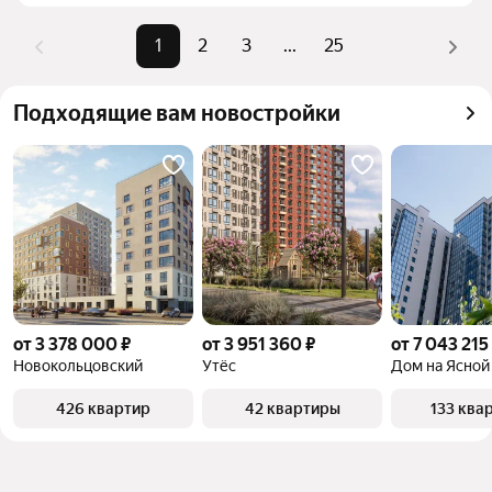
комбинации фильтров, например «» или «»
Помимо удобной сортировки по цене продажи вы 
1
2
3
...
25
можете отсортировать результаты по стоимости 
квадратного метра или площади
Подходящие вам новостройки
от 3 378 000 ₽
от 3 951 360 ₽
от 7 043 215
Новокольцовский
Утёс
Дом на Ясной
426 квартир
42 квартиры
133 ква