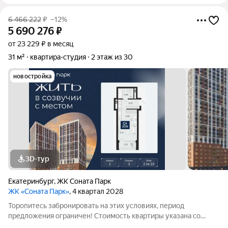
6 466 222
₽
–12%
5 690 276
₽
от 23 229 ₽ в месяц
31 м²
квартира-студия
2 этаж из 30
новостройка
3D-тур
Екатеринбург
,
ЖК Соната Парк
ЖК «Соната Парк»
, 4 квартал 2028
Торопитесь забронировать на этих условиях, период
предложения ограничен! Стоимость квартиры указана со
скидкой, ваша экономия составит 775,946 руб. Звоните, мы