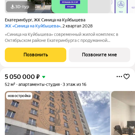
3D-тур
Екатеринбург
,
ЖК Синица на Куйбышева
ЖК «Синица на Куйбышева»
, 2 квартал 2028
«Синица на Куйбышева» современный жилой комплекс в
Октябрьском районе Екатеринбурга с продуманной
инфраструктурой, выгодным расположением и высоким
уровнем комфорта. Это проект для тех, кто ценит качество,
Позвонить
Позвоните мне
эстетику и функциональность городской
5 050 000
₽
52 м²
апартаменты-студия
3 этаж из 16
новостройка