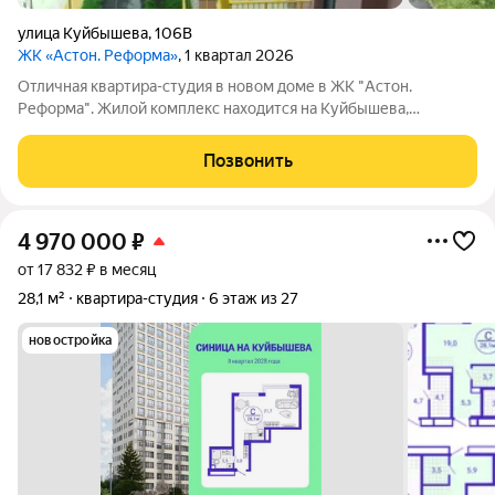
улица Куйбышева
,
106В
ЖК «Астон. Реформа»
, 1 квартал 2026
Отличная квартира-студия в новом доме в ЖК "Астон.
Реформа". Жилой комплекс находится на Куйбышева,
недалеко от ЦПКиО в развитом микрорайоне, который
напрямую примыкает к центру, р-н Шарташский рынок.
Позвонить
Приватный двор, дизайнерский холл, колясочная,
4 970 000
₽
от 17 832 ₽ в месяц
28,1 м²
квартира-студия
6 этаж из 27
новостройка