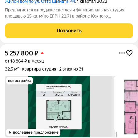
Жилой дом по ул. Отто Шмидта, 44
, 1 квартал 2022
Предлагается к продаже светлая и функциональная студия
площадью 25 кв. м(по ЕГРН 22,7) в районе Южного
автовокзала. О квартире Этаж: 5/9. Состояние: с ремонтом и
мебелью, полностью готова к проживанию. Планировка:
Позвонить
удобная, пространство зонировано.
5 257 800
₽
от 18 864 ₽ в месяц
32,5 м²
квартира-студия
2 этаж из 31
новостройка
последнее предложение