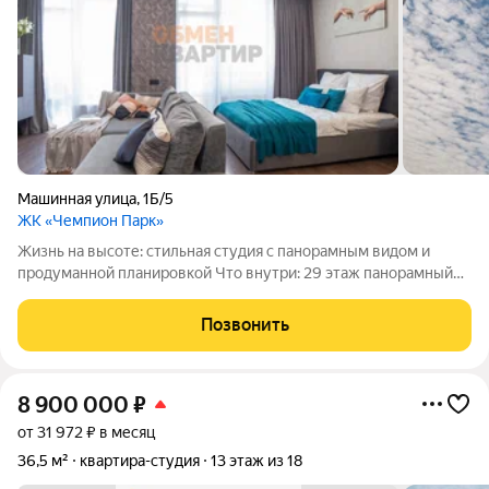
Машинная улица
,
1Б/5
ЖК «Чемпион Парк»
Жизнь на высоте: стильная студия с панорамным видом и
продуманной планировкой Что внутри: 29 этаж панорамный
вид на парк и город Вся мебель и бытовая техника остаются
Высокие потолки 2,85 м Панорамное остекление в пол
Позвонить
Отдельная гардеробная
8 900 000
₽
от 31 972 ₽ в месяц
36,5 м²
квартира-студия
13 этаж из 18