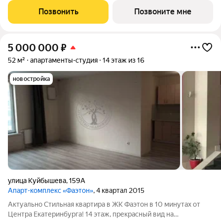
вам все подробно расскажем. 1-комн. квартира-студия от
Позвонить
Позвоните мне
застройщика с предчистовой отделкой
5 000 000
₽
52 м²
апартаменты-студия
14 этаж из 16
новостройка
улица Куйбышева
,
159А
Апарт-комплекс «Фаэтон»
, 4 квартал 2015
Актуально Стильная квартира в ЖК Фаэтон в 10 минутах от
Центра Екатеринбурга! 14 этаж, прекрасный вид на