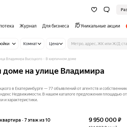
Ра
потека
Журнал
Для бизнеса
Уникальные акции
ройки
Комнат
Цена
лица Владимира Высоцкого
В кирпичном доме
м доме на улице Владимира
цкого в Екатеринбурге — 77 объявлений от агентств и собственник
 Яндекс Недвижимости. В нашем каталоге предложения площадью от
и и характеристики.
9 950 000
₽
 квартира · 7 этаж из 10