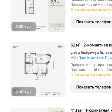
Палатки» новый жилой комплекс комфорт-класса расположен на
границе микрорайонов ЖБ
Отличие: материал дома 
центра города рядом с 
озером Шарташ. В
Показать телефон
3D-тур
+
16
62 м² · 2-комнатная 
улица Владимира Высоцк
ЖК «Парк Каменные Пал
Продается квартира в с
Палатки» новый жилой комплекс комфорт-класса расположен на
границе микрорайонов ЖБ
Отличие: материал дома 
центра города рядом с 
озером Шарташ. В
Показать телефон
3D-тур
+
16
41,1 м² · 1-комнатная