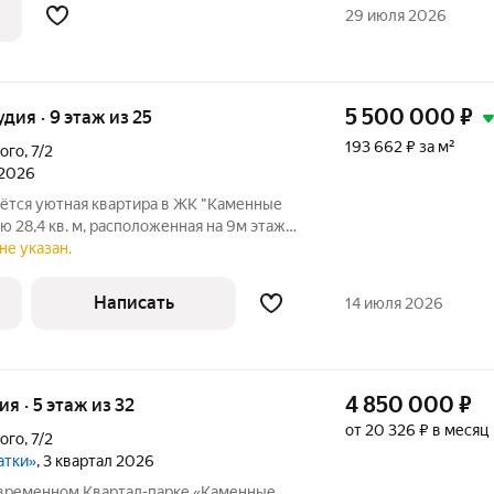
29 июля 2026
5 500 000
₽
удия · 9 этаж из 25
193 662 ₽ за м²
ого
,
7/2
 2026
ётся уютная квартира в ЖК "Каменные
 28,4 кв. м, расположенная на 9м этаже
ма. Из большого широкоформатного окна
не указан.
о двор и на лес идеальное
Написать
14 июля 2026
4 850 000
₽
ия · 5 этаж из 32
от 20 326 ₽ в месяц
ого
,
7/2
атки»
, 3 квартал 2026
овременном Квартал-парке «Каменные