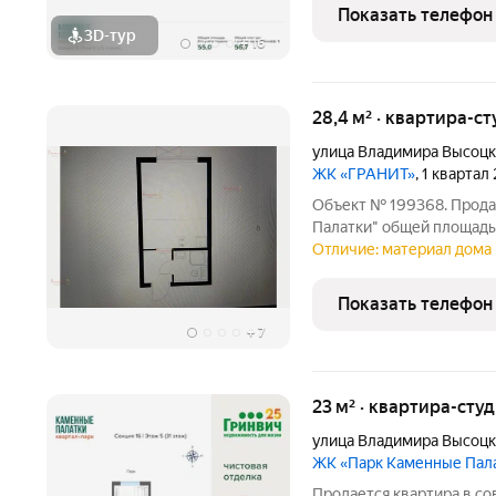
озером Шарташ. В
Показать телефон
3D-тур
+
16
28,4 м² · квартира-ст
улица Владимира Высоцк
ЖК «ГРАНИТ»
, 1 квартал
Объект № 199368. Прода
Палатки" общей площадью
современного нового до
Отличие: материал дома 
открывается живописный вид в
сочетание
Показать телефон
+
7
23 м² · квартира-студ
улица Владимира Высоцк
ЖК «Парк Каменные Пал
Продается квартира в с