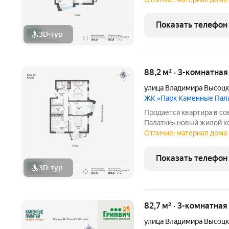
центра города рядом с 
озером Шарташ. В
Показать телефон
3D-тур
+
16
88,2 м² · 3-комнатна
улица Владимира Высоцк
ЖК «Парк Каменные Пал
Продается квартира в с
Палатки» новый жилой комплекс комфорт-класса расположен на
границе микрорайонов ЖБ
Отличие: материал дома 
центра города рядом с 
озером Шарташ. В
Показать телефон
3D-тур
+
16
82,7 м² · 3-комнатна
улица Владимира Высоцк