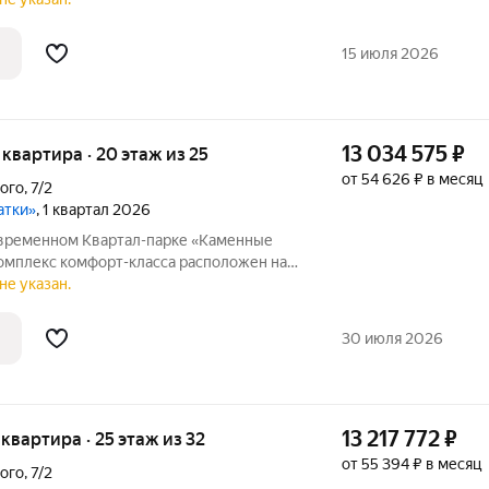
природным парком Каменные палатки и
15 июля 2026
13 034 575
₽
я квартира · 20 этаж из 25
от 54 626 ₽ в месяц
ого
,
7/2
атки»
, 1 квартал 2026
овременном Квартал-парке «Каменные
И и Втузгородок, в 15 минутах от
не указан.
природным парком Каменные палатки и
30 июля 2026
13 217 772
₽
я квартира · 25 этаж из 32
от 55 394 ₽ в месяц
ого
,
7/2