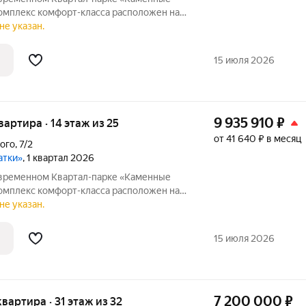
И и Втузгородок, в 15 минутах от
не указан.
природным парком Каменные палатки и
15 июля 2026
9 935 910
₽
квартира · 14 этаж из 25
от 41 640 ₽ в месяц
ого
,
7/2
атки»
, 1 квартал 2026
овременном Квартал-парке «Каменные
И и Втузгородок, в 15 минутах от
не указан.
природным парком Каменные палатки и
15 июля 2026
7 200 000
₽
 квартира · 31 этаж из 32