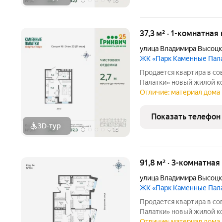
+
16
37,3 м² · 1-комнатная
улица Владимира Высоцк
ЖК «Парк Каменные Пал
Продается квартира в с
Палатки» новый жилой комплекс комфорт-класса расположен на
границе микрорайонов ЖБ
Отличие: материал дома 
центра города рядом с 
озером Шарташ. В
Показать телефон
3D-тур
+
16
91,8 м² · 3-комнатна
улица Владимира Высоцк
ЖК «Парк Каменные Пал
Продается квартира в с
Палатки» новый жилой комплекс комфорт-класса расположен на
границе микрорайонов ЖБ
Отличие: материал дома 