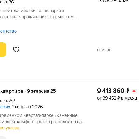
134 097 ₽ за м²
ого
,
36
ачной планировки возле парка в
а готова к проживанию, с ремонтом,
ая куxня, 2 комнaты правильной формы,
 2 с/у, вместительная лоджия.
гентство
сейчас
9 413 860
₽
я квартира · 9 этаж из 25
от 39 452 ₽ в месяц
ого
,
7/2
атки»
, 1 квартал 2026
овременном Квартал-парке «Каменные
И и Втузгородок, в 15 минутах от
не указан.
природным парком Каменные палатки и