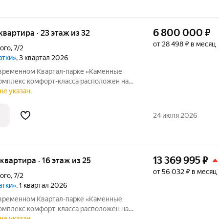
6 800 000
₽
 квартира · 23 этаж из 32
от 28 498 ₽ в месяц
ого
,
7/2
атки»
, 3 квартал 2026
овременном Квартал-парке «Каменные
И и Втузгородок, в 15 минутах от
не указан.
природным парком Каменные палатки и
24 июля 2026
13 369 995
₽
я квартира · 16 этаж из 25
от 56 032 ₽ в месяц
ого
,
7/2
атки»
, 1 квартал 2026
овременном Квартал-парке «Каменные
И и Втузгородок, в 15 минутах от
не указан.