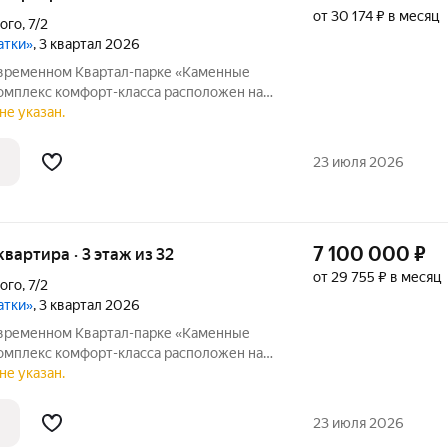
от 30 174 ₽ в месяц
ого
,
7/2
атки»
, 3 квартал 2026
овременном Квартал-парке «Каменные
И и Втузгородок, в 15 минутах от
не указан.
природным парком Каменные палатки и
23 июля 2026
7 100 000
₽
 квартира · 3 этаж из 32
от 29 755 ₽ в месяц
ого
,
7/2
атки»
, 3 квартал 2026
овременном Квартал-парке «Каменные
И и Втузгородок, в 15 минутах от
не указан.
природным парком Каменные палатки и
23 июля 2026