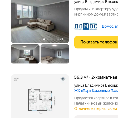
улица Владимира Высоцк
Продам 2-к. квартиpу уд
кирпичном доме.Квартир
чистая светлая.Просторн
гардировная в прихожей,
Домос, а
Кирпичный дом, хорошая
+
21
Показать телефон
56,3 м² · 2-комнатна
улица Владимира Высоцк
ЖК «Парк Каменные Пал
Продается квартира в с
Палатки» новый жилой комплекс комфорт-класса расположен на
границе микрорайонов ЖБ
Отличие: материал дома 
центра города рядом с 