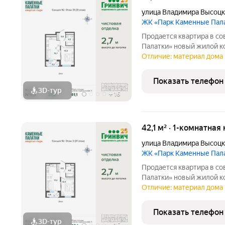
улица Владимира Высоцк
ЖК «Парк Каменные Пал
Продается квартира в с
Палатки» новый жилой комплекс комфорт-класса расположен на
границе микрорайонов ЖБ
Отличие: материал дома 
центра города рядом с 
озером Шарташ. В
Показать телефон
3D-тур
+
16
42,1 м² · 1-комнатная
улица Владимира Высоцк
ЖК «Парк Каменные Пал
Продается квартира в с
Палатки» новый жилой комплекс комфорт-класса расположен на
границе микрорайонов ЖБ
Отличие: материал дома 
центра города рядом с 
озером Шарташ. В
Показать телефон
3D-тур