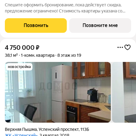
Спешите оформить бронирование, пока действует скидка,
предложение ограничено! Стоимость квартиры указана со
скидкой, ваша экономия составит 880,950 руб. Звоните, наши
менеджеры вам все расскажут. 1-комн. квартира с
Позвонить
Позвоните мне
предчистовой отделкой в ЖК "Соната
4 750 000
₽
38,1 м²
1-комн. квартира
8 этаж из 19
новостройка
Верхняя Пышма
,
Успенский проспект
,
113Б
ЖК «Успенский»
, 3 квартал 2018