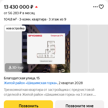
13 430 000
₽
от 56 283 ₽ в месяц
104,8 м²
3-комн. квартира
3 этаж из 9
новостройка
3D-тур
Благодатская улица
,
15
Жилой район «Шишимская горка»
, 2 квартал 2028
Трехкомнатная квартира от застройщика с предчистовой
отделкой в Жилой район «Шишимская горка» на 3 этаже.
Общая площадь: 104.79 кв.м., жилая: 38.7 кв.м., площадь
просторной кухни-столовой: 33.7 кв.м. Квартира - распашонка,
Позвонить
Позвоните мне