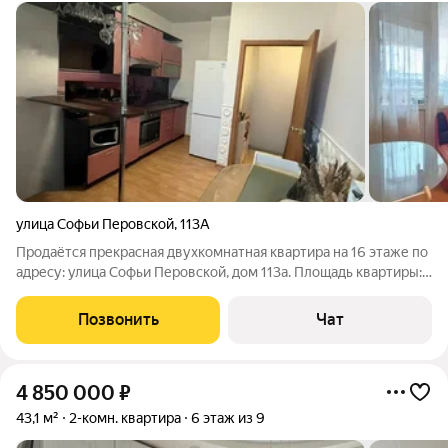
улица Софьи Перовской
,
113А
Продаётся прекрасная двухкомнатная квартира на 16 этаже по
адресу: улица Софьи Перовской, дом 113а. Площадь квартиры:
57.4 кв.м. Удобная планировка: просторная гостиная, отдельная
спальня, кухня и санузел. Вид из окон: живописный городской
Позвонить
Чат
пейзаж,
4 850 000
₽
43,1 м²
2-комн. квартира
6 этаж из 9