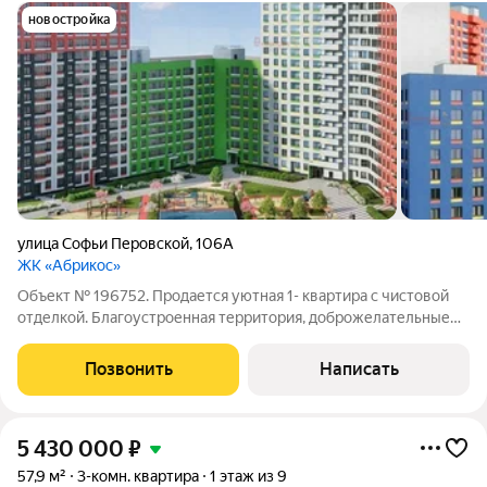
новостройка
улица Софьи Перовской
,
106А
ЖК «Абрикос»
Объект № 196752. Продается уютная 1- квартира с чистовой
отделкой. Благоустроенная территория, доброжелательные
соседи, светлые просторные квартиры, закрытый двор. Жилой
комплекс находится в тихом районе города, вдали от шума и
Позвонить
Написать
центральных улиц.
5 430 000
₽
57,9 м²
3-комн. квартира
1 этаж из 9