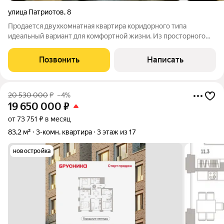
улица Патриотов
,
8
Продается двухкомнатная квартира коридорного типа
идеальный вариант для комфортной жизни. Из просторного
коридора удобно попасть в каждую комнату: гостиную,
спальню и кухню. Все жилые помещения и кухня выходят
Позвонить
Написать
окнами во двор в квартире всегда тихо
20 530 000
₽
–4%
19 650 000
₽
от 73 751 ₽ в месяц
83,2 м²
3-комн. квартира
3 этаж из 17
новостройка