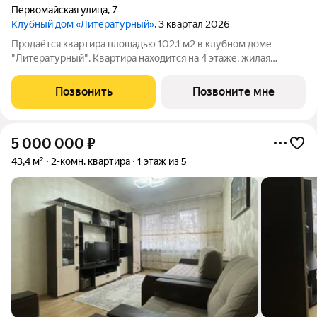
Первомайская улица
,
7
Клубный дом «Литературный»
, 3 квартал 2026
Продаётся квартира площадью 102.1 м2 в клубном доме
"Литературный". Квартира находится на 4 этаже, жилая
площадь квартиры 37.6 м2, площадь просторной кухни 24.8 м2.
Среди особенностей планировки изолированные комнаты с
Позвонить
Позвоните мне
окнами на одну сторону, 1
5 000 000
₽
43,4 м²
2-комн. квартира
1 этаж из 5