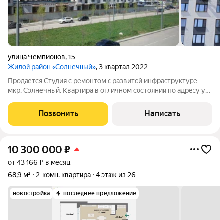
улица Чемпионов
,
15
Жилой район «Солнечный»
, 3 квартал 2022
Продается Студия с ремонтом с развитой инфраструктуре
мкр. Солнечный. Квартира в отличном состоянии по адресу ул.
Чемпионов , д.15 - все готово для вашего комфортного
проживания. Быстры выход на сделку, 1 взрослый
Позвонить
Написать
собственник. Параметры: -Общая
10 300 000
₽
от 43 166 ₽ в месяц
68,9 м²
2-комн. квартира
4 этаж из 26
новостройка
последнее предложение