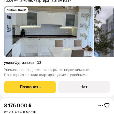
102,4 м²
3-комн. квартира
8 этаж из 17
онлайн показ
улица Фурманова
,
103
Уникальное предложение на рынке недвижимости.
Просторная светлая квартира в доме, с удобным
местоположением. Высокая транспортная доступность.
Школы 70 и 175 . Много детских садов. Возможность
Позвонить
Чат
заниматься спортом: Ратиборец, Падел и Бойцовский клуб
8 176 000
₽
от 29 371 ₽ в месяц