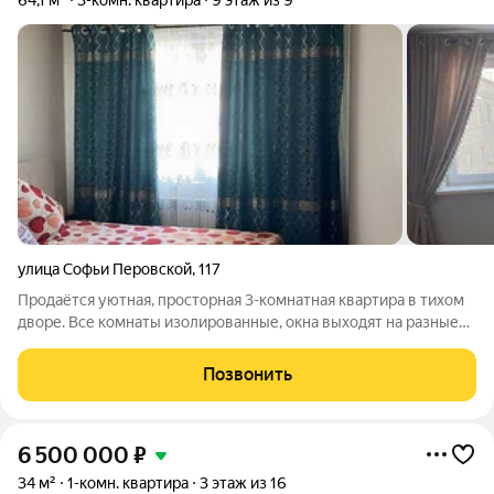
64,1 м²
3-комн. квартира
9 этаж из 9
улица Софьи Перовской
,
117
Продаётся уютная, просторная 3-комнатная квартира в тихом
дворе. Все комнаты изолированные, окна выходят на разные
стороны во двор, Раздельный санузел. Установлены
пластиковые окна и счётчики ХВС и ГВС. Благоустроенный
Позвонить
двор с детской площадкой. В
6 500 000
₽
34 м²
1-комн. квартира
3 этаж из 16