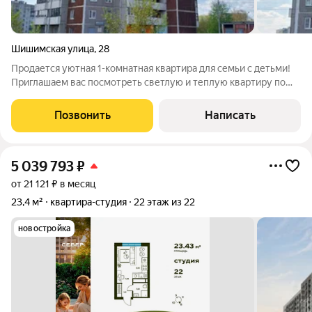
Шишимская улица
,
28
Продается уютная 1-комнатная квартира для семьи с детьми!
Приглашаем вас посмотреть светлую и теплую квартиру по
адресу: ул. Шишимская, 28. Дом панельный, отлично держит
тепло, что особенно важно для комфортной жизни. Квартира
Позвонить
Написать
идеально подойдет для
5 039 793
₽
от 21 121 ₽ в месяц
23,4 м²
квартира-студия
22 этаж из 22
новостройка