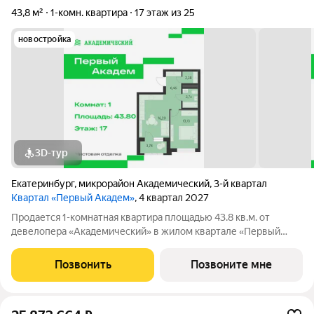
43,8 м²
1-комн. квартира
17 этаж из 25
новостройка
3D-тур
Екатеринбург
,
микрорайон Академический
,
3-й квартал
Квартал «Первый Академ»
, 4 квартал 2027
Продается 1-комнатная квартира площадью 43.8 кв.м. от
девелопера «Академический» в жилом квартале «Первый
Академ». Срок сдачи дома 4 квартал 2027 года. Доступна
субсидированная ипотека, выгодные условия и скидки
Позвонить
Позвоните мне
напрямую от застройщика. Дом