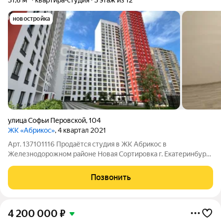
31,6 м²
квартира-студия
3 этаж из 12
новостройка
улица Софьи Перовской
,
104
ЖК «Абрикос»
, 4 квартал 2021
Арт. 137101116 Продаётся студия в ЖК Абрикос в
Железнодорожном районе Новая Сортировка г. Екатеринбурга
(год постройки 2021г.). В квартире выполнен чистовой ремонт
от застройщика. Общая площадь 31,6 кв.м. Санузел
Позвонить
совмещенный. В квартире установлены
4 200 000
₽