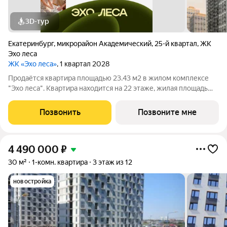
3D-тур
Екатеринбург
,
микрорайон Академический
,
25-й квартал
,
ЖК
Эхо леса
ЖК «Эхо леса»
, 1 квартал 2028
Продаётся квартира площадью 23.43 м2 в жилом комплексе
"Эхо леса". Квартира находится на 22 этаже, жилая площадь
квартиры 11.88 м2, площадь кухни-ниши 5 м2. Срок сдачи I кв.
2028 Жилой комплекс "Эхо леса" это: - дом в эко-стиле - двор
Позвонить
Позвоните мне
с выходом в
4 490 000
₽
30 м²
1-комн. квартира
3 этаж из 12
новостройка