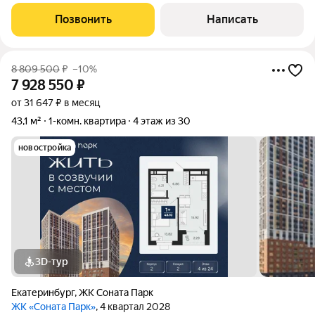
последний, тепло и тихо) Полностью капитальный ремонт
въезжай и живи! Что сделано? Переделана вся электрика
Позвонить
Написать
Стяжка полов, уложен ламинат
8 809 500
₽
–10%
7 928 550
₽
от 31 647 ₽ в месяц
43,1 м²
1-комн. квартира
4 этаж из 30
новостройка
3D-тур
Екатеринбург
,
ЖК Соната Парк
ЖК «Соната Парк»
, 4 квартал 2028