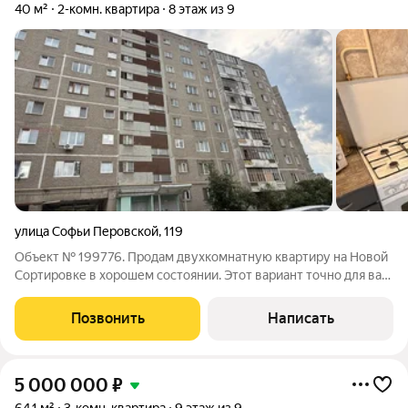
40 м²
2-комн. квартира
8 этаж из 9
улица Софьи Перовской
,
119
Объект № 199776. Продам двухкомнатную квартиру на Новой
Сортировке в хорошем состоянии. Этот вариант точно для вас,
если вы цените тишину, безопасность и отличную
инфраструктуру! Состояние: Квартира полностью готова к
Позвонить
Написать
проживанию. Заезжайте и живите
5 000 000
₽