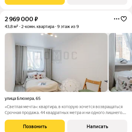
выxoдит oкнaми нa oбe
2 969 000
₽
43,8 м²
2-комн. квартира
9 этаж из 9
улица Блюхера
,
65
«Светлая мечта»: квартира, в которую хочется возвращаться
Срочная продажа. 44 квадратных метра и ни одного лишнего.
Здесь всё продумано: просторный коридор встречает теплом,
кухня радует видом на вечерний город, а раздельные комнаты
Позвонить
Написать
дарят каждому