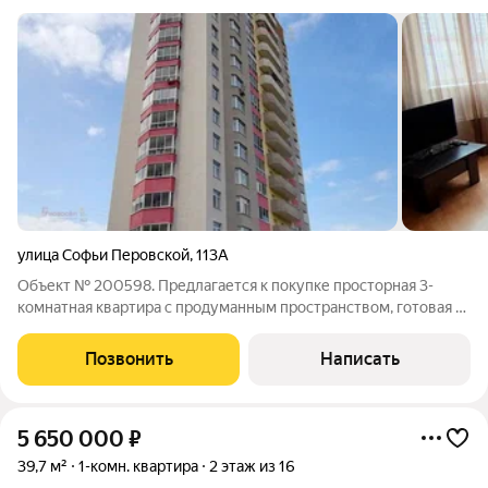
улица Софьи Перовской
,
113А
Объект № 200598. Предлагается к покупке просторная 3-
комнатная квартира с продуманным пространством, готовая к
воплощению ваших дизайнерских идей. Дом расположен в
районе с полностью сложившейся инфраструктурой. Рядом
Позвонить
Написать
остановки общественного
5 650 000
₽
39,7 м²
1-комн. квартира
2 этаж из 16