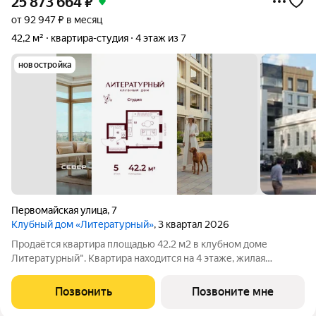
25 873 664
₽
от 92 947 ₽ в месяц
42,2 м²
квартира-студия
4 этаж из 7
новостройка
Первомайская улица
,
7
Клубный дом «Литературный»
, 3 квартал 2026
Продаётся квартира площадью 42.2 м2 в клубном доме
Литературный". Квартира находится на 4 этаже, жилая
площадь квартиры 25.4 м2, площадь кухни-ниши 5 м2. Срок
сдачи III кв. 2026 Проект "Литературный" это: - дом в центре
Позвонить
Позвоните мне
Екатеринбурга - квартиры от