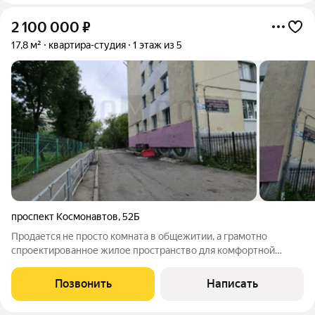
2 100 000
₽
17,8 м²
квартира-студия
1 этаж из 5
проспект Космонавтов
,
52Б
Продается не просто комната в общежитии, а грамотно
спроектированное жилое пространство для комфортной
жизни. Здесь вы получаете приватность полноценной
квартиры по цене комнаты. Планировка, которой нет аналогов:
Позвонить
Написать
Отдельная жилая комната: У вас будет