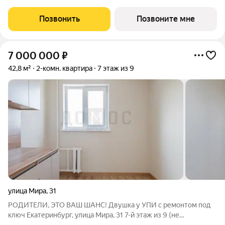
скидкой, ваша экономия составит 690,000 руб. По всем
вопросам обращайтесь в офис продаж, мы вам все подробно
Позвонить
Позвоните мне
расскажем. Продается 3-комн. квартира с
7 000 000
₽
42,8 м²
2-комн. квартира
7 этаж из 9
улица Мира
,
31
РОДИТЕЛИ, ЭТО ВАШ ШАНС! Двушка у УПИ с ремонтом под
ключ Екатеринбург, улица Мира, 31 7-й этаж из 9 (не