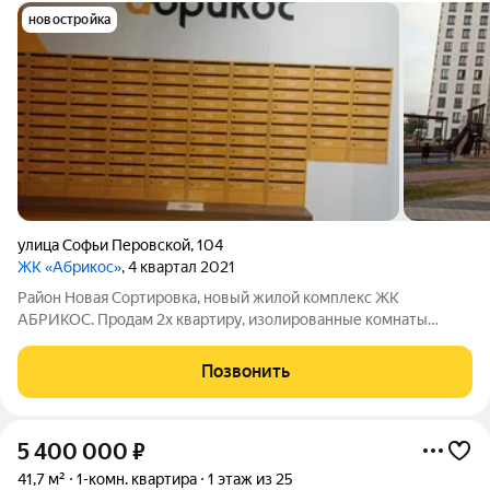
новостройка
улица Софьи Перовской
,
104
ЖК «Абрикос»
, 4 квартал 2021
Район Новая Сортировка, новый жилой комплекс ЖК
АБРИКОС. Продам 2х квартиру, изолированные комнаты
правильной квадратной формы. Прекрасно развитая
инфраструктура микрорайона, необходимые учреждения /
Позвонить
магазины в шаговой доступности.Близость
5 400 000
₽
41,7 м²
1-комн. квартира
1 этаж из 25