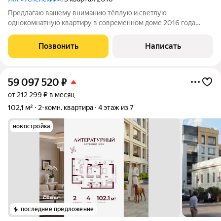
Предлагаю вашему вниманию тёплую и светлую
однокомнатную квартиру в современном доме 2016 года
постройки (пр-т Успенский, 113б). Это не просто квадратные
метры, это пространство, наполненное светом и уютом. В чём
Позвонить
Написать
главная «фишка»? В комнате целых 2
59 097 520
₽
от 212 299 ₽ в месяц
102,1 м²
2-комн. квартира
4 этаж из 7
новостройка
последнее предложение