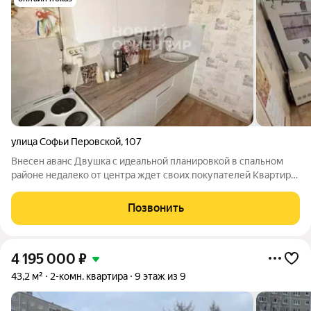
улица Софьи Перовской
,
107
Внесен аванс Двушка с идеальной планировкой в спальном
районе недалеко от центра ждет своих покупателей Квартира:
две изолированные комнаты правильной прямоугольной
формы, комнаты разделены кухней - отличное разделение
Позвонить
личного пространства. Большая
4 195 000
₽
43,2 м²
2-комн. квартира
9 этаж из 9