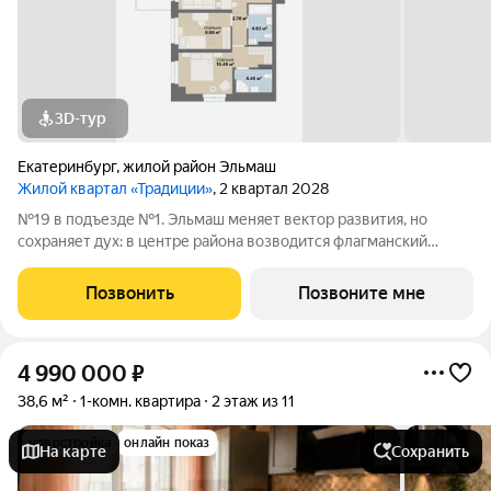
3D-тур
Екатеринбург
,
жилой район Эльмаш
Жилой квартал «Традиции»
, 2 квартал 2028
№19 в подъезде №1. Эльмаш меняет вектор развития, но
сохраняет дух: в центре района возводится флагманский
проект нашей компании по самой высокой планке, заданной
поколениями инженеров и архитекторов. «Традиции»
Позвонить
Позвоните мне
расположен напротив парка
4 990 000
₽
38,6 м²
1-комн. квартира
2 этаж из 11
новостройка
онлайн показ
На карте
Сохранить