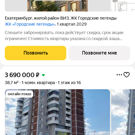
Екатеринбург
,
жилой район ВИЗ
,
ЖК Городские легенды
ЖК «Городские легенды»
, 1 квартал 2029
Спешите забронировать, пока действует скидка, срок акции
ограничен! Стоимость квартиры указана со скидкой, ваша
экономия составит 880,000 руб. Звоните, наши менеджеры
вам все расскажут. Продается 3-комн. квартира от
Позвонить
Позвоните мне
застройщика с предчистовой
3 690 000
₽
38,7 м²
1-комн. квартира
1 этаж из 16
онлайн показ