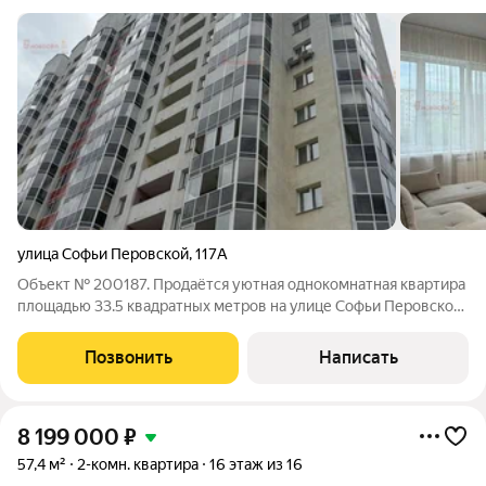
улица Софьи Перовской
,
117А
Объект № 200187. Продаётся уютная однокомнатная квартира
площадью 33.5 квадратных метров на улице Софьи Перовской,
дом 117а, расположенная в Екатеринбурге, микрорайоне Новая
Сортировка. Квартира расположена на третьем этаже
Позвонить
Написать
шестнадцатиэтажного
8 199 000
₽
57,4 м²
2-комн. квартира
16 этаж из 16