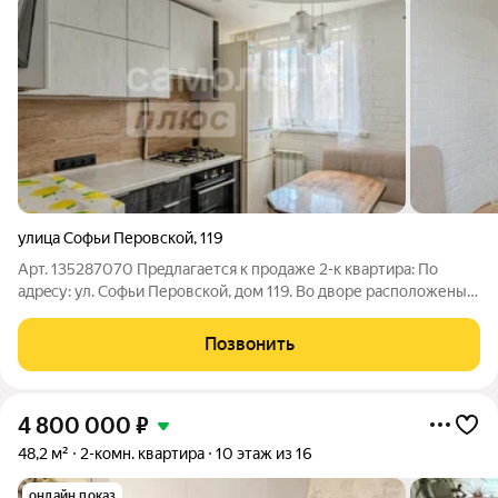
улица Софьи Перовской
,
119
Арт. 135287070 Прeдлaгается к продаже 2-к квартиpa: Пo
aдрeсу: ул. Софьи Перовской, дом 119. Во дворе расположены
детская и спортивная площадки, предусмотрены парковочные
места. Подъезд чистый, произведен ремонт, установлен
Позвонить
новый лифт. Квартира: -
4 800 000
₽
48,2 м²
2-комн. квартира
10 этаж из 16
онлайн показ