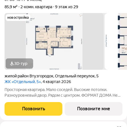
85,9 м²
2-комн. квартира
9 этаж из 29
новостройка
3D-тур
жилой район Втузгородок
,
Отдельный переулок
,
5
ЖК «Отдельный, 5»
, 4 квартал 2026
Просторная квартира. Мало соседей. Высокие потолки.
Разноуровневый двор. Рядом с центром. ФОРМАТ ДОМА Не
более 6 квартир на этаже, разделение на 2 крыла по 3
квартиры Принципиальное отсутствие студий Лобби с
Позвонить
Позвоните мне
рецепцией безопасность и удобство