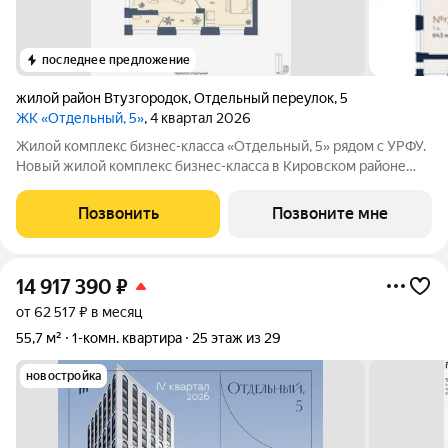
последнее предложение
жилой район Втузгородок
,
Отдельный переулок
,
5
ЖК «Отдельный, 5»
, 4 квартал 2026
Жилой комплекс бизнес-класса «Отдельный, 5» рядом с УРФУ.
Новый жилой комплекс бизнес-класса в Кировском районе
Екатеринбурга (Втузгородок), расположенный в тихом
квартале между улицами Малышева, Мира и Гагарина.
Позвонить
Позвоните мне
Архитектурный ансамбль состоит из
14 917 390
₽
от 62 517 ₽ в месяц
55,7 м²
1-комн. квартира
25 этаж из 29
новостройка