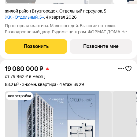
жилой район Втузгородок
,
Отдельный переулок
,
5
ЖК «Отдельный, 5»
, 4 квартал 2026
Просторная квартира. Мало соседей. Высокие потолки.
Разноуровневый двор. Рядом с центром. ФОРМАТ ДОМА Не
более 6 квартир на этаже, разделение на 2 крыла по 3
квартиры Принципиальное отсутствие студий Лобби с
Позвонить
Позвоните мне
рецепцией безопасность и удобство
19 080 000
₽
от 79 962 ₽ в месяц
88,2 м²
3-комн. квартира
4 этаж из 29
новостройка