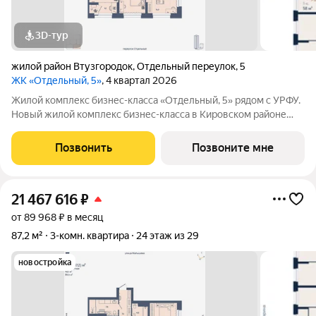
3D-тур
жилой район Втузгородок
,
Отдельный переулок
,
5
ЖК «Отдельный, 5»
, 4 квартал 2026
Жилой комплекс бизнес-класса «Отдельный, 5» рядом с УРФУ.
Новый жилой комплекс бизнес-класса в Кировском районе
Екатеринбурга (Втузгородок), расположенный в тихом
квартале между улицами Малышева, Мира и Гагарина.
Позвонить
Позвоните мне
Архитектурный ансамбль состоит из
21 467 616
₽
от 89 968 ₽ в месяц
87,2 м²
3-комн. квартира
24 этаж из 29
новостройка