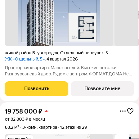
жилой район Втузгородок
,
Отдельный переулок
,
5
ЖК «Отдельный, 5»
, 4 квартал 2026
Просторная квартира. Мало соседей. Высокие потолки.
Разноуровневый двор. Рядом с центром. ФОРМАТ ДОМА Не
более 6 квартир на этаже, разделение на 2 крыла по 3
квартиры Принципиальное отсутствие студий Лобби с
Позвонить
Позвоните мне
рецепцией безопасность и удобство
19 758 000
₽
от 82 803 ₽ в месяц
88,2 м²
3-комн. квартира
12 этаж из 29