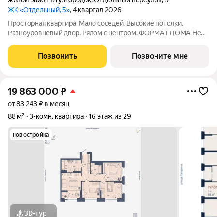
жилой район Втузгородок
,
Отдельный переулок
,
5
ЖК «Отдельный, 5»
, 4 квартал 2026
Просторная квартира. Мало соседей. Высокие потолки.
Разноуровневый двор. Рядом с центром. ФОРМАТ ДОМА Не
более 6 квартир на этаже, разделение на 2 крыла по 3
квартиры Принципиальное отсутствие студий Лобби с
Позвонить
Позвоните мне
рецепцией безопасность и удобство
19 863 000
₽
от 83 243 ₽ в месяц
88 м²
3-комн. квартира
16 этаж из 29
новостройка
3D-тур