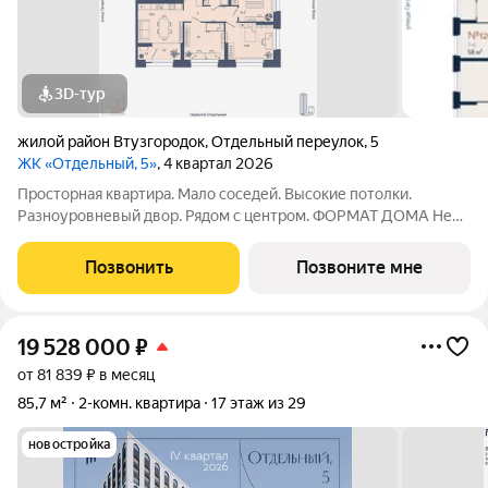
3D-тур
жилой район Втузгородок
,
Отдельный переулок
,
5
ЖК «Отдельный, 5»
, 4 квартал 2026
Просторная квартира. Мало соседей. Высокие потолки.
Разноуровневый двор. Рядом с центром. ФОРМАТ ДОМА Не
более 6 квартир на этаже, разделение на 2 крыла по 3
квартиры Принципиальное отсутствие студий Лобби с
Позвонить
Позвоните мне
рецепцией безопасность и удобство
19 528 000
₽
от 81 839 ₽ в месяц
85,7 м²
2-комн. квартира
17 этаж из 29
новостройка