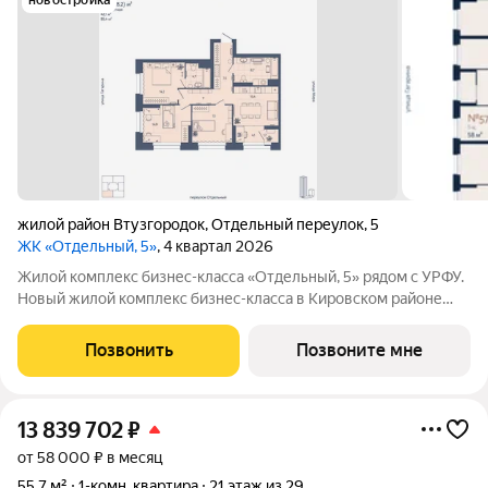
новостройка
жилой район Втузгородок
,
Отдельный переулок
,
5
ЖК «Отдельный, 5»
, 4 квартал 2026
Жилой комплекс бизнес-класса «Отдельный, 5» рядом с УРФУ.
Новый жилой комплекс бизнес-класса в Кировском районе
Екатеринбурга (Втузгородок), расположенный в тихом
квартале между улицами Малышева, Мира и Гагарина.
Позвонить
Позвоните мне
Архитектурный ансамбль состоит из
13 839 702
₽
от 58 000 ₽ в месяц
55,7 м²
1-комн. квартира
21 этаж из 29