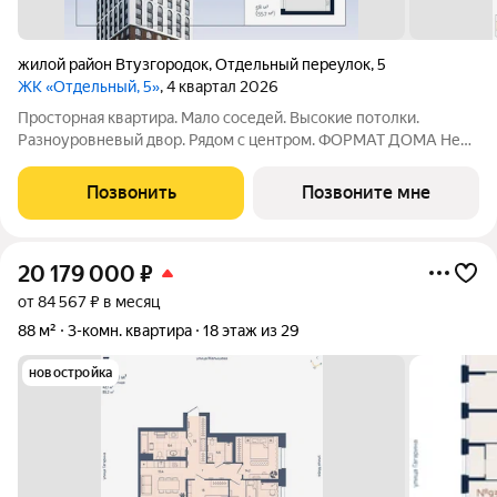
жилой район Втузгородок
,
Отдельный переулок
,
5
ЖК «Отдельный, 5»
, 4 квартал 2026
Просторная квартира. Мало соседей. Высокие потолки.
Разноуровневый двор. Рядом с центром. ФОРМАТ ДОМА Не
более 6 квартир на этаже, разделение на 2 крыла по 3
квартиры Принципиальное отсутствие студий Лобби с
Позвонить
Позвоните мне
рецепцией безопасность и удобство
20 179 000
₽
от 84 567 ₽ в месяц
88 м²
3-комн. квартира
18 этаж из 29
новостройка