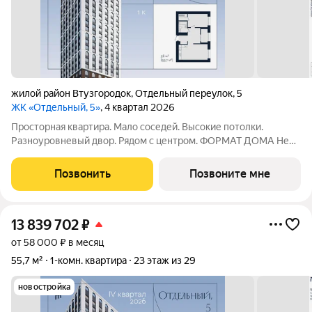
жилой район Втузгородок
,
Отдельный переулок
,
5
ЖК «Отдельный, 5»
, 4 квартал 2026
Просторная квартира. Мало соседей. Высокие потолки.
Разноуровневый двор. Рядом с центром. ФОРМАТ ДОМА Не
более 6 квартир на этаже, разделение на 2 крыла по 3
квартиры Принципиальное отсутствие студий Лобби с
Позвонить
Позвоните мне
рецепцией безопасность и удобство
13 839 702
₽
от 58 000 ₽ в месяц
55,7 м²
1-комн. квартира
23 этаж из 29
новостройка