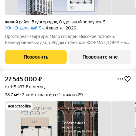
жилой район Втузгородок
,
Отдельный переулок
,
5
ЖК «Отдельный, 5»
, 4 квартал 2026
Просторная квартира. Мало соседей. Высокие потолки.
Разноуровневый двор. Рядом с центром. ФОРМАТ ДОМА Не
более 6 квартир на этаже, разделение на 2 крыла по 3
квартиры Принципиальное отсутствие студий Лобби с
Позвонить
Позвоните мне
рецепцией безопасность и удобство
27 545 000
₽
от 115 437 ₽ в месяц
78,7 м²
2-комн. квартира
1 этаж из 29
новостройка