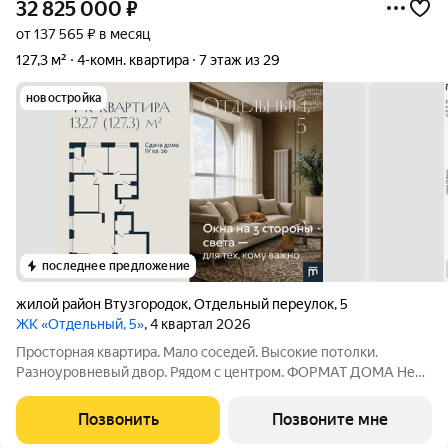
32 825 000
₽
от 137 565 ₽ в месяц
127,3 м²
4-комн. квартира
7 этаж из 29
новостройка
последнее предложение
жилой район Втузгородок
,
Отдельный переулок
,
5
ЖК «Отдельный, 5»
, 4 квартал 2026
Просторная квартира. Мало соседей. Высокие потолки.
Разноуровневый двор. Рядом с центром. ФОРМАТ ДОМА Не
более 4 квартир на этаже во второй секции Принципиальное
отсутствие студий Лобби с рецепцией безопасность и
Позвонить
Позвоните мне
удобство встречи гостей КВАРТИРЫ