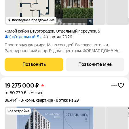
последнее предложение
жилой район Втузгородок
,
Отдельный переулок
,
5
ЖК «Отдельный, 5»
, 4 квартал 2026
Просторная квартира. Мало соседей. Высокие потолки.
Разноуровневый двор. Рядом с центром. ФОРМАТ ДОМА Не
более 4 квартир на этаже во второй секции Принципиальное
отсутствие студий Лобби с рецепцией безопасность и
Позвонить
Позвоните мне
удобство встречи гостей КВАРТИРЫ
19 275 000
₽
от 80 779 ₽ в месяц
88,4 м²
3-комн. квартира
8 этаж из 29
новостройка