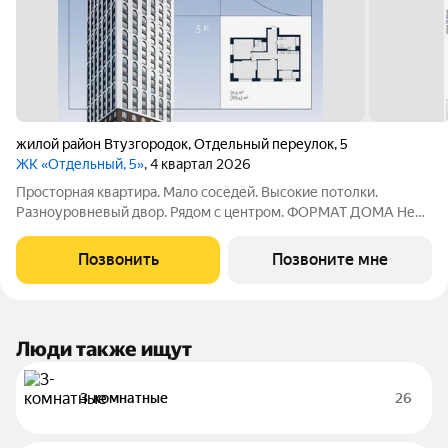
жилой район Втузгородок
,
Отдельный переулок
,
5
ЖК «Отдельный, 5»
, 4 квартал 2026
Просторная квартира. Мало соседей. Высокие потолки.
Разноуровневый двор. Рядом с центром. ФОРМАТ ДОМА Не
более 6 квартир на этаже, разделение на 2 крыла по 3
квартиры Принципиальное отсутствие студий Лобби с
Позвонить
Позвоните мне
рецепцией безопасность и удобство
Люди также ищут
3-комнатные
26