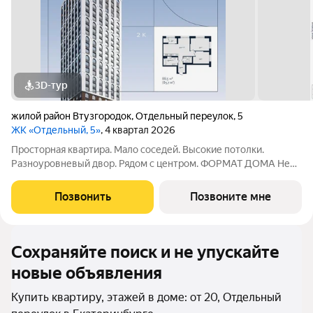
3D-тур
жилой район Втузгородок
,
Отдельный переулок
,
5
ЖК «Отдельный, 5»
, 4 квартал 2026
Просторная квартира. Мало соседей. Высокие потолки.
Разноуровневый двор. Рядом с центром. ФОРМАТ ДОМА Не
более 6 квартир на этаже, разделение на 2 крыла по 3
квартиры Принципиальное отсутствие студий Лобби с
Позвонить
Позвоните мне
рецепцией безопасность и удобство
Сохраняйте поиск и не упускайте
новые объявления
Купить квартиру, этажей в доме: от 20, Отдельный