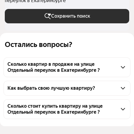
переулок в Екатеринбурге
Сохранить поиск
Остались вопросы?
Сколько квартир в продаже на улице
Отдельный переулок в Екатеринбурге ?
На Яндекс Недвижимости в продаже на улице 
Отдельный переулок в Екатеринбурге 65 квартир 
Как выбрать свою лучшую квартиру?
65 объявлений от застройщиков
Чтобы купить квартиру в высотках на улице 
Отдельный переулок, воспользуйтесь тепловой 
Сколько стоит купить квартиру на улице
Отдельный переулок в Екатеринбурге ?
картой для оценки инфраструктуры и 
транспортной доступности в выбранном районе на 
Цена за 
215 228 — 350 000 ₽
улице Отдельный переулок в Екатеринбурге
квадратный 