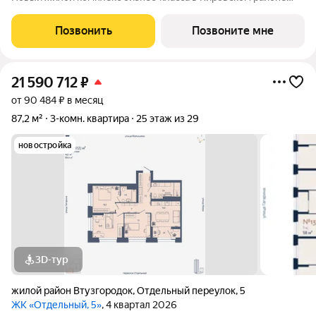
Екатеринбурга (Втузгородок), расположенный в тихом
квартале между улицами Малышева, Мира и Гагарина.
Позвонить
Позвоните мне
Архитектурный ансамбль состоит из
21 590 712
₽
от 90 484 ₽ в месяц
87,2 м²
3-комн. квартира
25 этаж из 29
новостройка
3D-тур
жилой район Втузгородок
,
Отдельный переулок
,
5
ЖК «Отдельный, 5»
, 4 квартал 2026