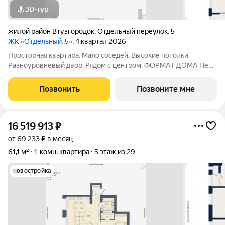
3D-тур
жилой район Втузгородок
,
Отдельный переулок
,
5
ЖК «Отдельный, 5»
, 4 квартал 2026
Просторная квартира. Мало соседей. Высокие потолки.
Разноуровневый двор. Рядом с центром. ФОРМАТ ДОМА Не
более 6 квартир на этаже, разделение на 2 крыла по 3
квартиры Принципиальное отсутствие студий Лобби с
Позвонить
Позвоните мне
рецепцией безопасность и удобство
16 519 913
₽
от 69 233 ₽ в месяц
61,1 м²
1-комн. квартира
5 этаж из 29
новостройка