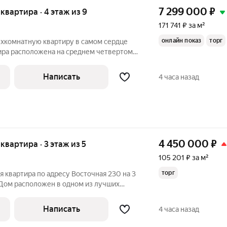
7 299 000
₽
я квартира · 4 этаж из 9
171 741 ₽ за м²
онлайн показ
торг
ухкомнатную квартиру в самом сердце
тира расположена на среднем четвертом
. В квартире выполнен капитальный
 заменена электрика, выровнены стены,
Написать
4 часа назад
4 450 000
₽
 квартира · 3 этаж из 5
105 201 ₽ за м²
торг
 квартира по адресу Восточная 230 на 3
 Дом расположен в одном из лучших
ый. В семи минутах парк ЦПКиО (парк
 и развлечений, трамвайная остановка.
Написать
4 часа назад