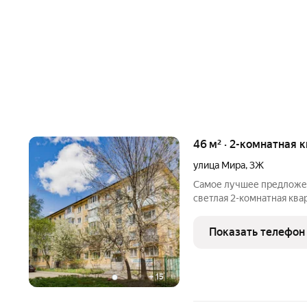
46 м² · 2-комнатная 
улица Мира
,
3Ж
Самое лучшее предложен
светлая 2-комнатная ква
район Втузгородок. Ква
меблированная, можно за
Показать телефон
окна выходят на
+
15