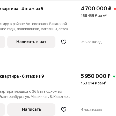
4 700 000
₽
 квартира · 4 этаж из 5
168 459 ₽ за м²
тиру в районе Автовокзала. В шаговой
ртная доступность: недалеко Южный
вки общественного транспорта (автобусы,
Написать в чат
21 час назад
5 950 000
₽
 квартира · 6 этаж из 9
163 014 ₽ за м²
вартира площадью 36,5 м в одном из
. Машинная, 8. Квартира
живанию. Расположена на 6 этаже
ыходят на солнечную сторону, из
Написать
4 часа назад