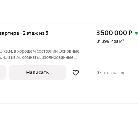
3 500 000
₽
квартира · 2 этаж из 5
81 395 ₽ за м²
43 кв.м. в хорошем состоянии Основные
: 43.1 кв.м. Комнаты: изолированные
 Состояние: готова к проживанию
 втором этаже, идеально чистый
Написать
9 часов назад