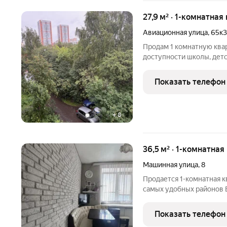
27,9 м² · 1-комнатная
Авиационная улица
,
65к3
Продам 1 комнатную квар
доступности школы, детские сады, поликлиники, магазины, аптеки
и кафе. Удобная транспо
автовокзал, есть остано
Показать телефон
+
8
36,5 м² · 1-комнатная
Машинная улица
,
8
Продается 1-комнатная к
самых удобных районов Екатеринбурга ул
полностью готова к про
кирпичного дома. Окна в
Показать телефон
квартиры открывается