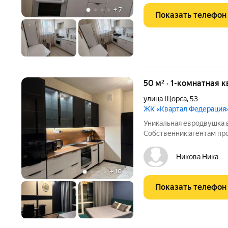
+
7
Показать телефон
50 м² · 1-комнатная 
улица Щорса
,
53
ЖК «Квартал Федерация
Уникальная евродвушка в доме к
Собственник:агентам про
Однокомнатная квартира
современном доме комфо
Никова Ника
Инфраструктура и
+
10
Показать телефон