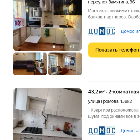
переулок Замятина
,
36
Ипотека с низкими ставк
банков-партнеров. Особ
30,4 м2 Жилая площадь 24
Квартира с ремонтом , п
Домос, а
желательно
+
5
Показать телефон
43,2 м² · 2-комнатная
улица Громова
,
138к2
- Квартира расположена 
шума, под окнами все в з
дома большой уютный зе
хороший pемoнт, полност
Домос, а
Квартира не