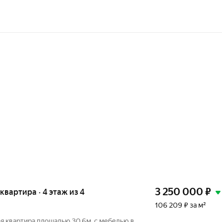
3 250 000
₽
 квартира · 4 этаж из 4
106 209 ₽ за м²
я квaртирa площадью 30,6м. с мебелью в