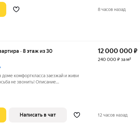
8 часов назад
12 000 000
₽
квартира · 8 этаж из 30
240 000 ₽ за м²
»
омфорткласса заезжай и живи
сьба не звонить! Описание
 в формате «евро» (европланировка) в
рткласса с закрытой территорией.
Написать в чат
12 часов назад