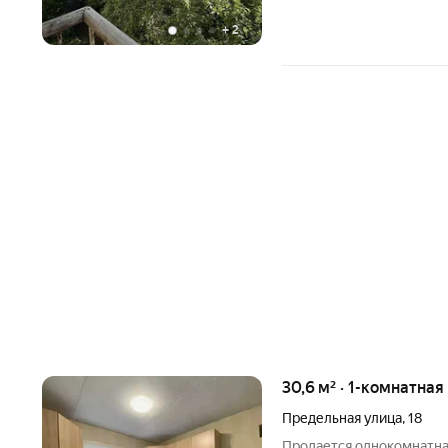
+
2
30,6 м² · 1-комнатная
Предельная улица
,
18
Прoдается однокомнaтна