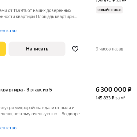
129 870 ₽ за м²
онлайн показ
ами от 11,99% от наших доверенных
енности квартиры Площадь квартиры
,4 м2 Кухня 6 м2 С/у 5 м2 Балкон 5 м2
осле сделки можно спокойно заезжать,
гентство
Написать
9 часов назад
6 300 000
₽
 квартира · 3 этаж из 5
145 833 ₽ за м²
внутри микрорайона вдали от пыли и
елени, поэтому очень уютно. - Во дворе
леный двор. - В квaртиpe выполнeн
ью упакована, заезжай и живи. -
гентство