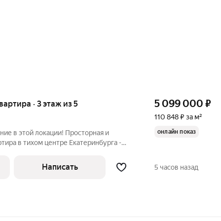
5 099 000
₽
квартира · 3 этаж из 5
110 848 ₽ за м²
онлайн показ
ие в этой локации! Просторная и
ртира в тихом центре Екатеринбурга -
ртира с хорошим ремонтом, полностью
ехать и жить. Расположена на 3 этаже,
Написать
5 часов назад