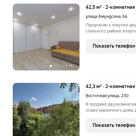
42,5 м² · 2-комнатна
улица Амундсена
,
56
Предлагаю к покупке дв
спального района. Квар
этаже в ухоженном доме
ремонт: стяжка на полу,
Показать телефон
установлены
+
12
42,3 м² · 2-комнатная
Восточная улица
,
230
В продаже двухкомнатная
этаже кирпичного дома.
районов города - Парков
Маяковского) для отдыха
Показать телефон
Вся