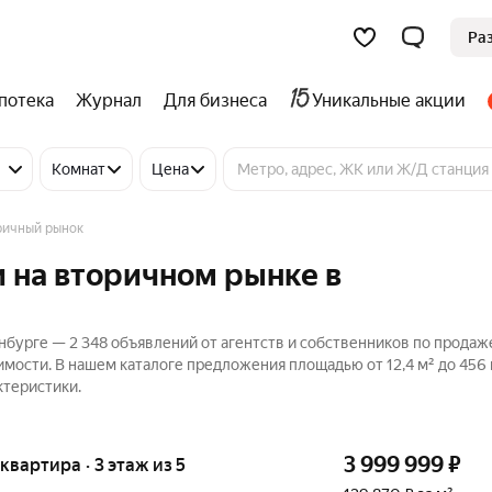
Ра
потека
Журнал
Для бизнеса
Уникальные акции
Комнат
Цена
ричный рынок
и на вторичном рынке в
нбурге — 2 348 объявлений от агентств и собственников по продаж
мости. В нашем каталоге предложения площадью от 12,4 м² до 456 
ктеристики.
3 999 999
₽
 квартира · 3 этаж из 5