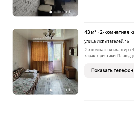
+
11
43 м² · 2-комнатная 
улица Испытателей
,
15
2-х комнатная квартира 
характеристики: Площадь
Этаж: удобный 2-ой этаж
Квартира на комфортном
Показать телефон
подъезд, хорошие
+
11