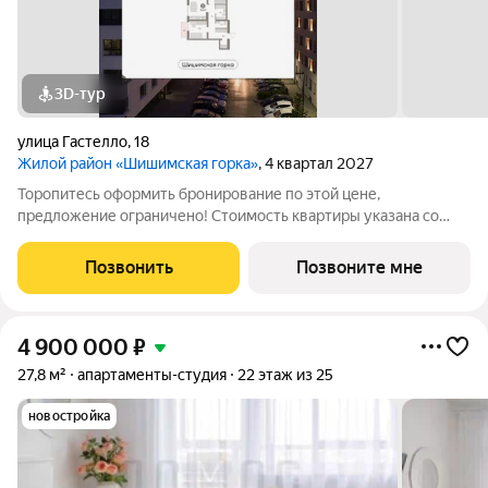
3D-тур
улица Гастелло
,
18
Жилой район «Шишимская горка»
, 4 квартал 2027
Торопитесь оформить бронирование по этой цене,
предложение ограничено! Стоимость квартиры указана со
скидкой, ваша экономия составит 560,000 руб. Звоните, мы
вам все подробно расскажем. Просторная двухкомнатная
Позвонить
Позвоните мне
квартира с предчистовой отделкой в
4 900 000
₽
27,8 м²
апартаменты-студия
22 этаж из 25
новостройка