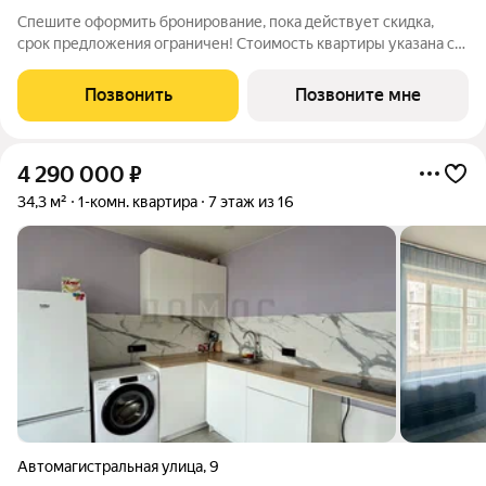
Спешите оформить бронирование, пока действует скидка,
срок предложения ограничен! Стоимость квартиры указана со
скидкой, ваша экономия составит 410,000 руб. Звоните, мы
вам все подробно расскажем. 3-комн. квартира с
Позвонить
Позвоните мне
предчистовой отделкой в Квартал
4 290 000
₽
34,3 м²
1-комн. квартира
7 этаж из 16
Автомагистральная улица
,
9