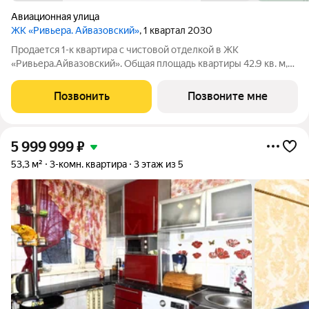
Авиационная улица
ЖК «Ривьера. Айвазовский»
, 1 квартал 2030
Продается 1-к квартира с чистовой отделкой в ЖК
«Ривьера.Айвазовский». Общая площадь квартиры 42.9 кв. м,
этаж 21 из 30. ЖК «Ривьера. Айвазовский» современный
жилой квартал в районе Центр-Юг Екатеринбурга. Проект
Позвонить
Позвоните мне
ориентирован на жителей, которые
5 999 999
₽
53,3 м²
3-комн. квартира
3 этаж из 5