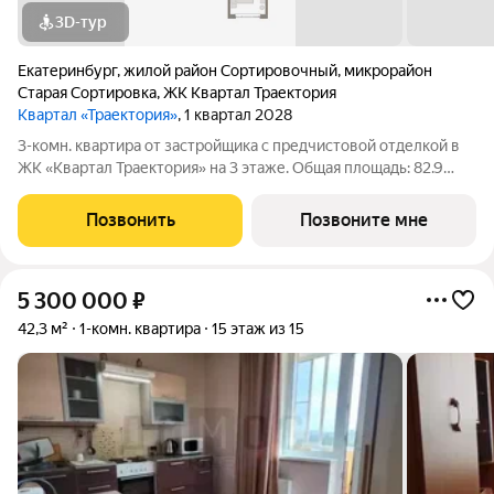
3D-тур
Екатеринбург
,
жилой район Сортировочный
,
микрорайон
Старая Сортировка
,
ЖК Квартал Траектория
Квартал «Траектория»
, 1 квартал 2028
3-комн. квартира от застройщика с предчистовой отделкой в
ЖК «Квартал Траектория» на 3 этаже. Общая площадь: 82.9
кв.м., жилая: 35.9 кв.м., площадь просторной кухни-столовой:
22.2 кв.м. Квартира - распашонка, без проходных комнат, окна
Позвонить
Позвоните мне
выходят на
5 300 000
₽
42,3 м²
1-комн. квартира
15 этаж из 15