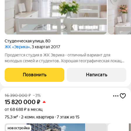
Студенческая улица
,
80
ЖК «Эврика»
, 3 квартал 2017
Продается студия в ЖК Эврика - отличный вариант для
молодых семей и студентов. Хорошая географическая локация
дома, рядом расположены: УрФУ, Уральский институт
государственной противопожарной службы МЧС России,
Позвонить
Написать
Лестех, Гуманитарный Университет,
16 390 000
₽
–3%
15 820 000
₽
от 68 688 ₽ в месяц
75,3 м²
2-комн. квартира
7 этаж из 15
новостройка