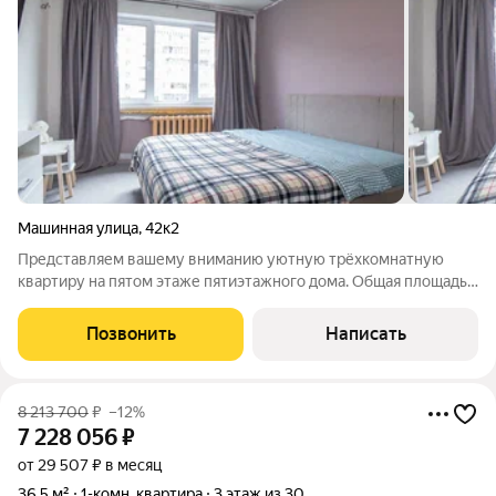
Машинная улица
,
42к2
Представляем вашему вниманию уютную трёхкомнатную
квартиру на пятом этаже пятиэтажного дома. Общая площадь
жилья 53,4 м, из которых 37,5 м приходится на жилые
помещения. Кухня площадью 6,3 м станет отличным местом
Позвонить
Написать
для приготовления блюд и семейных
8 213 700
₽
–12%
7 228 056
₽
от 29 507 ₽ в месяц
36,5 м²
1-комн. квартира
3 этаж из 30