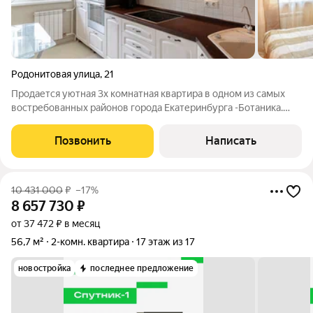
Родонитовая улица
,
21
Продается уютная 3х комнатная квартира в одном из самых
востребованных районов города Екатеринбурга -Ботаника.
Большие, просторные, изолированные комнаты правильной
формы. Отличный вариант для большой семьи, который не
Позвонить
Написать
требует вложений можно заехать
10 431 000
₽
–17%
8 657 730
₽
от 37 472 ₽ в месяц
56,7 м²
2-комн. квартира
17 этаж из 17
новостройка
последнее предложение