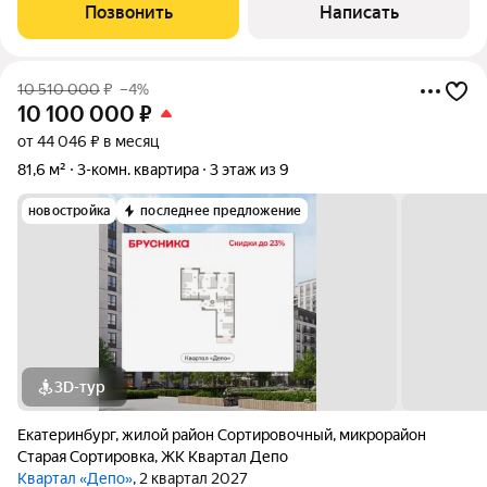
въезжай и живи! Что сделано? Переделана вся электрика
Позвонить
Написать
Стяжка полов, уложен ламинат
10 510 000
₽
–4%
10 100 000
₽
от 44 046 ₽ в месяц
81,6 м²
3-комн. квартира
3 этаж из 9
новостройка
последнее предложение
3D-тур
Екатеринбург
,
жилой район Сортировочный
,
микрорайон
Старая Сортировка
,
ЖК Квартал Депо
Квартал «Депо»
, 2 квартал 2027