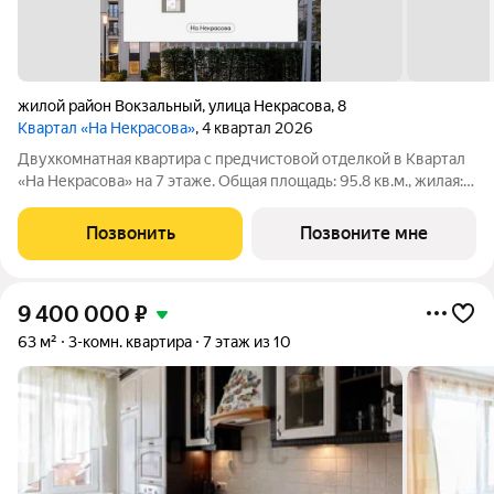
жилой район Вокзальный
,
улица Некрасова
,
8
Квартал «На Некрасова»
, 4 квартал 2026
Двухкомнатная квартира с предчистовой отделкой в Квартал
«На Некрасова» на 7 этаже. Общая площадь: 95.8 кв.м., жилая:
28.8 кв.м., площадь просторной кухни-столовой: 39.7 кв.м.
Квартира угловая, идеально подойдет любителям тишины и
Позвонить
Позвоните мне
панорамных видов. В
9 400 000
₽
63 м²
3-комн. квартира
7 этаж из 10