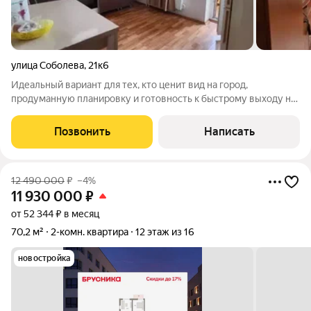
улица Соболева
,
21к6
Идеальный вариант для тех, кто ценит вид на город,
продуманную планировку и готовность к быстрому выходу на
сделку. Светлая и теплая однокомнатная квартира 42,3 м на
15м этаже. Ключевые преимущества: - Уют и свет: большие
Позвонить
Написать
оконные проёмы, квартира
12 490 000
₽
–4%
11 930 000
₽
от 52 344 ₽ в месяц
70,2 м²
2-комн. квартира
12 этаж из 16
новостройка