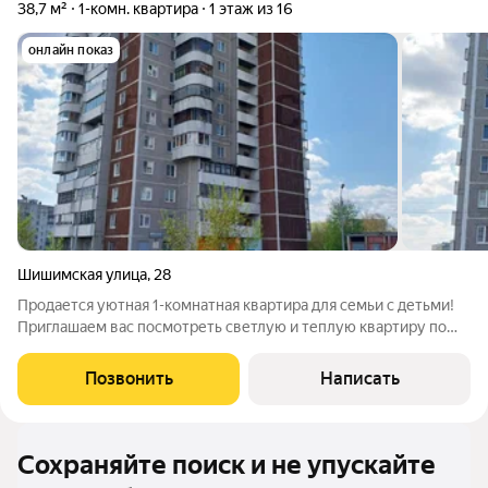
38,7 м²
1-комн. квартира
1 этаж из 16
онлайн показ
Шишимская улица
,
28
Продается уютная 1-комнатная квартира для семьи с детьми!
Приглашаем вас посмотреть светлую и теплую квартиру по
адресу: ул. Шишимская, 28. Дом панельный, отлично держит
тепло, что особенно важно для комфортной жизни. Квартира
Позвонить
Написать
идеально подойдет для
Сохраняйте поиск и не упускайте