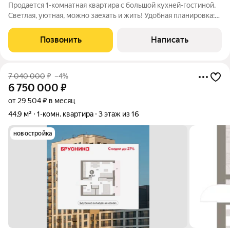
Продается 1-комнатная квартира с большой кухней-гостиной.
Светлая, уютная, можно заехать и жить! Удобная планировка:
кухня-гостиная 19,3 м, спальня 7,1 м. Большая лоджия
дополнительное пространство для отдыха или хранения. Из
Позвонить
Написать
окон открывается
7 040 000
₽
–4%
6 750 000
₽
от 29 504 ₽ в месяц
44,9 м²
1-комн. квартира
3 этаж из 16
новостройка