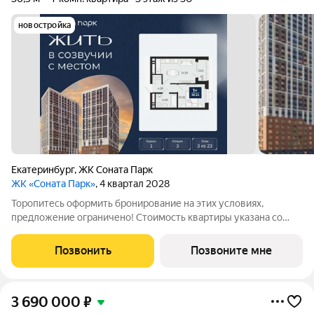
новостройка
Екатеринбург
,
ЖК Соната Парк
ЖК «Соната Парк»
, 4 квартал 2028
Торопитесь оформить бронирование на этих условиях,
предложение ограничено! Стоимость квартиры указана со
скидкой, ваша экономия составит 985,644 руб. По всем
вопросам обращайтесь в офис продаж, наши менеджеры вам
Позвонить
Позвоните мне
все расскажут. 1-комн. квартира с
3 690 000
₽