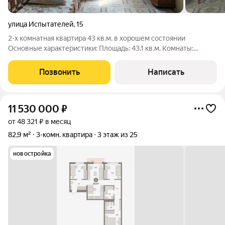
улица Испытателей
,
15
2-х комнатная квартира 43 кв.м. в хорошем состоянии
Основные характеристики: Площадь: 43.1 кв.м. Комнаты:
изолированные Этаж: удобный 2-ой этаж Состояние: готова к
проживанию Квартира на комфортном втором этаже,
Позвонить
Написать
идеально чистый подъезд, хорошие
11 530 000
₽
от 48 321 ₽ в месяц
82,9 м²
3-комн. квартира
3 этаж из 25
новостройка