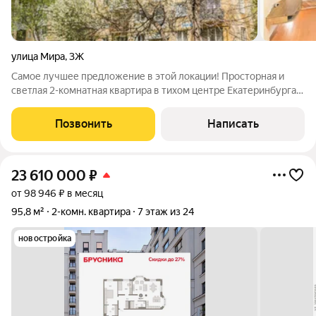
улица Мира
,
3Ж
Самое лучшее предложение в этой локации! Просторная и
светлая 2-комнатная квартира в тихом центре Екатеринбурга -
район Втузгородок. Квартира с хорошим ремонтом, полностью
меблированная, можно заехать и жить. Расположена на 3
Позвонить
Написать
этаже, окна выходят на
23 610 000
₽
от 98 946 ₽ в месяц
95,8 м²
2-комн. квартира
7 этаж из 24
новостройка