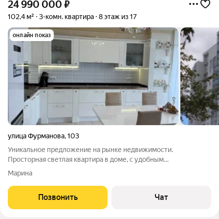
24 990 000
₽
102,4 м²
3-комн. квартира
8 этаж из 17
онлайн показ
улица Фурманова
,
103
Уникальное предложение на рынке недвижимости.
Просторная светлая квартира в доме, с удобным
местоположением. Высокая транспортная доступность.
Марина
Школы 70 и 175 . Много детских садов. Возможность
заниматься спортом: Ратиборец, Падел и Бойцовский клуб
Позвонить
Чат