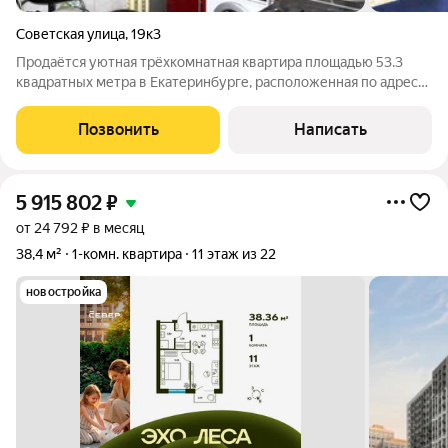
Советская улица
,
19к3
Продаётся уютная трёхкомнатная квартира площадью 53.3
квадратных метра в Екатеринбурге, расположенная по адресу:
Пионерский микрорайон, улица Советская, дом 19/3. Это
прекрасное предложение для тех, кто ценит комфорт и
Позвонить
Написать
удобство расположения жилья.
5 915 802
₽
от 24 792 ₽ в месяц
38,4 м²
1-комн. квартира
11 этаж из 22
новостройка