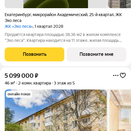
Екатеринбург
,
микрорайон Академический
,
25-й квартал
,
ЖК
Эхо леса
ЖК «Эхо леса»
, 1 квартал 2028
Продаётся квартира площадью 38.36 м2 в жилом комплексе
"Эхо леса". Квартира находится на 11 этаже, жилая площадь
квартиры 11.08 м2, площадь просторной кухни 18.21 м2. Среди
особенностей планировки изолированные комнаты с окнами
Позвонить
Позвоните мне
на одну сторону, 1
5 099 000
₽
46 м²
2-комн. квартира
3 этаж из 5
онлайн показ