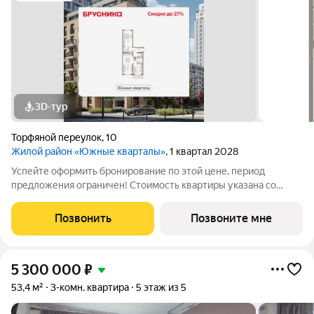
3D-тур
Торфяной переулок
,
10
Жилой район «Южные кварталы»
, 1 квартал 2028
Успейте оформить бронирование по этой цене, период
предложения ограничен! Стоимость квартиры указана со
скидкой, ваша экономия составит 570,000 руб. Информация
по телефону, мы вам все подробно расскажем. 2-комн.
Позвонить
Позвоните мне
квартира от застройщика с предчистовой
5 300 000
₽
53,4 м²
3-комн. квартира
5 этаж из 5