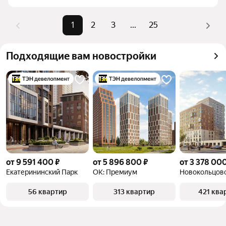
Помимо удобной сортировки по цене продажи вы 
можете отсортировать результаты по стоимости 
1
2
3
...
25
квадратного метра или площади
Подходящие вам новостройки
от 9 591 400 ₽
от 5 896 800 ₽
от 3 378 000
Екатерининский Парк
ОК: Премиум
Новокольцов
56 квартир
313 квартир
421 ква