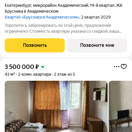
Екатеринбург
,
микрорайон Академический
,
19-й квартал
,
ЖК
Брусника в Академическом
Квартал «Брусника в Академическом»
, 2 квартал 2029
Торопитесь забронировать по этой цене, предложение
ограничено! Стоимость квартиры указана со скидкой, ваша
экономия составит 290,000 руб. Звоните, наши менеджеры
вам все расскажут. 1-комн. квартира от застройщика с
Позвонить
Позвоните мне
предчистовой отделкой в «Брусника в
3 500 000
₽
43 м²
2-комн. квартира
2 этаж из 5