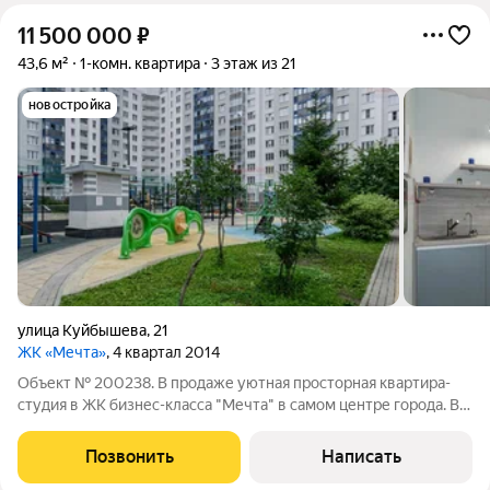
11 500 000
₽
43,6 м²
1-комн. квартира
3 этаж из 21
новостройка
улица Куйбышева
,
21
ЖК «Мечта»
, 4 квартал 2014
Объект № 200238. В продаже уютная просторная квартира-
студия в ЖК бизнес-класса "Мечта" в самом центре города. В
квартире хороший ремонт, качественная мебель и техника,
вариант "заезжай и живи". Установлен кондиционер, во всей
Позвонить
Написать
квартире тёплые полы,