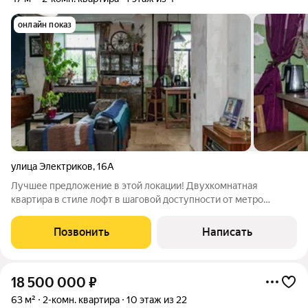
онлайн показ
улица Электриков
,
16А
Лучшее предложение в этой локации! Двухкомнатная
квартира в стиле лофт в шаговой доступности от метро
Машиностроителей. О квартире: - 47 метров - две
изолированные комнаты - сделан качественный дизайнерский
Позвонить
Написать
ремонт в стиле лофт - полностью заменены
18 500 000
₽
63 м²
2-комн. квартира
10 этаж из 22