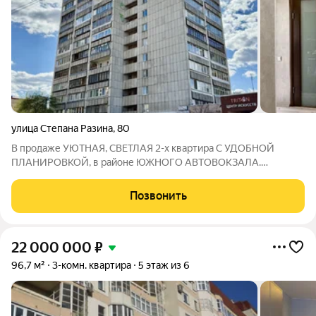
улица Степана Разина
,
80
В продаже УЮТНАЯ, СВЕТЛАЯ 2-х квартира С УДОБНОЙ
ПЛАНИРОВКОЙ, в районе ЮЖНОГО АВТОВОКЗАЛА.
ИДЕАЛЬНЫЙ ВАРИАНТ для тех, кто ищет жилье в формате
"ЗАЕЗЖАЙ И ЖИВИ"! Отлично подойдёт как ПОД СДАЧУ, так
Позвонить
и для СОБСТВЕННОГО ПРОЖИВАНИЯ! В КВАРТИРЕ,
22 000 000
₽
96,7 м²
3-комн. квартира
5 этаж из 6