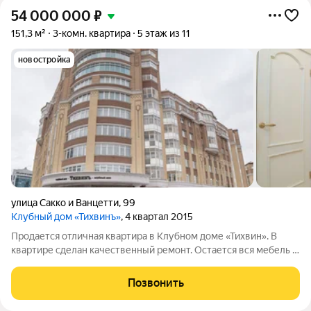
54 000 000
₽
151,3 м²
3-комн. квартира
5 этаж из 11
новостройка
улица Сакко и Ванцетти
,
99
Клубный дом «Тихвинъ»
, 4 квартал 2015
Продается отличная квартира в Клубном доме «Тихвин». В
квартире сделан качественный ремонт. Остается вся мебель и
техника на кухне. Хорошая планировка имеет кухню с
гостиной, спальню с большой гардеробной комнатой с окном
Позвонить
(может быть использована как