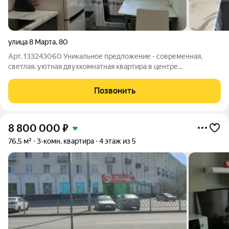
улица 8 Марта
,
80
Арт. 133243060 Уникальное предложение - современная,
светлая, уютная двухкомнатная квартира в центре
Екатеринбурга, в кирпичном доме! Видовой 9й этаж, без шума
и пыли. В квартире выполнен капитальный, дизайнерский
Позвонить
ремонт, все обжито, устранены все
8 800 000
₽
76,5 м²
3-комн. квартира
4 этаж из 5