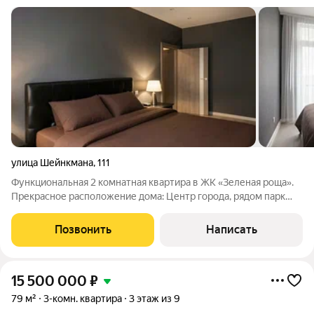
улица Шейнкмана
,
111
Функциональная 2 комнатная квартира в ЖК «Зеленая роща».
Прекрасное расположение дома: Центр города, рядом парк
Зеленая роща. Закрытый двор с детской и спортивной
площадкой. В шаговой доступности: для семей с детьми -
Позвонить
Написать
прописка к Гимназия №5, Лицей
15 500 000
₽
79 м²
3-комн. квартира
3 этаж из 9