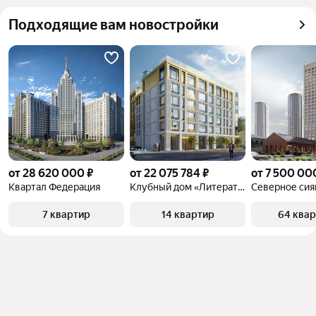
можете отсортировать результаты по стоимости 
Самый дорогой 
140 млн ₽
Подходящие вам новостройки
квадратного метра или площади
объект
от 28 620 000 ₽
от 22 075 784 ₽
от 7 500 00
Квартал Федерация
Клубный дом «Литературный»
Северное сия
7 квартир
14 квартир
64 ква