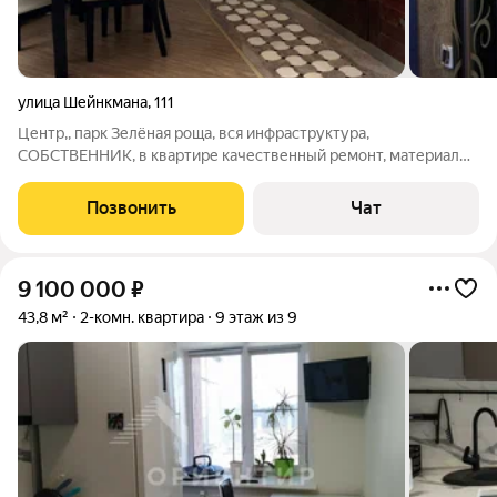
улица Шейнкмана
,
111
Центр,, парк Зелёная роща, вся инфраструктура,
СОБСТВЕННИК, в квартире качественный ремонт, материалы
и мебель премиум класса, тёплый пол, установлена
сигнализация, УСЛУГ РИЭЛТОРА НЕ НУЖНЫ.
Позвонить
Чат
9 100 000
₽
43,8 м²
2-комн. квартира
9 этаж из 9