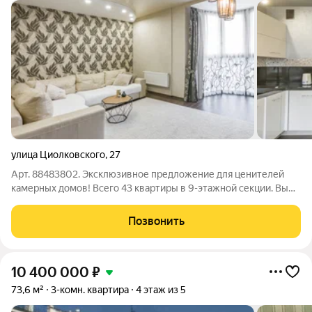
улица Циолковского
,
27
Арт. 88483802. Эксклюзивное предложение для ценителей
камерных домов! Всего 43 квартиры в 9-этажной секции. Вы
будете наслаждаться тишиной и спокойствием у себя дома.
Формат «заезжай и живи» ремонт уже сделан из
Позвонить
качественных и долговечных
10 400 000
₽
73,6 м²
3-комн. квартира
4 этаж из 5