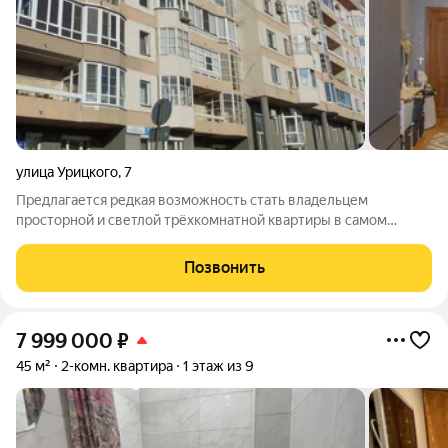
улица Урицкого
,
7
Предлагается редкая возможность стать владельцем
просторной и светлой трёхкомнатной квартиры в самом
центре города. Это не просто жилье, это образ жизни.
Идеальная локация: В шаговой доступности всё: главная
Позвонить
площадь города, набережная, метро, ТЦ
7 999 000
₽
45 м²
2-комн. квартира
1 этаж из 9