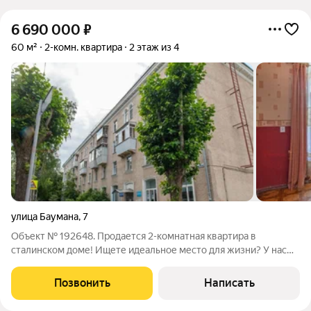
6 690 000
₽
60 м²
2-комн. квартира
2 этаж из 4
улица Баумана
,
7
Объект № 192648. Продается 2-комнатная квартира в
сталинском доме! Ищете идеальное место для жизни? У нас
есть то, что вам нужно! Основные характеристики: 2
изолированные комнаты - идеальны для семьи или
Позвонить
Написать
комфортного рабочего пространства. Сталинский