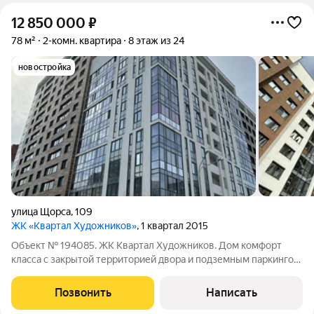
12 850 000
₽
78 м²
2-комн. квартира
8 этаж из 24
новостройка
улица Щорса
,
109
ЖК «Квартал Художников»
, 1 квартал 2015
Объект № 194085. ЖК Квартал Художников. Дом комфорт
класса с закрытой территорией двора и подземным паркингом.
Квартира комфортной планировки: комнаты 22 и 19 кв.м., кухня
12 кв. м., раздельный санузел и коридор 14 кв. м., лоджия 5,5
Позвонить
Написать
кв.м. Окна