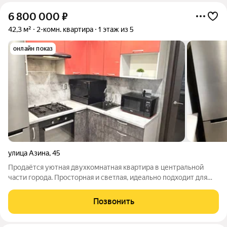
6 800 000
₽
42,3 м²
2-комн. квартира
1 этаж из 5
онлайн показ
улица Азина
,
45
Продаётся уютная двухкомнатная квартира в центральной
части города. Просторная и светлая, идеально подходит для
комфортной жизни. Квартира тёплая и комфортная благодаря
качественному ремонту. Окна выходят во двор, обеспечивая
Позвонить
тишину и спокойствие. Во