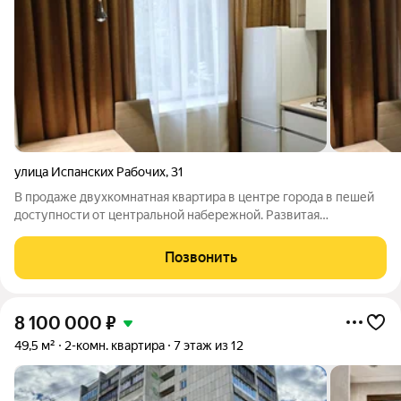
улица Испанских Рабочих
,
31
В продаже двухкомнатная квартира в центре города в пешей
доступности от центральной набережной. Развитая
инфраструктура, все виды наземного транспорта и метро ст.
Динамо в нескольких минутах от дома. Рядом детские сады,
Позвонить
гимназии 104 и 155, мед.
8 100 000
₽
49,5 м²
2-комн. квартира
7 этаж из 12