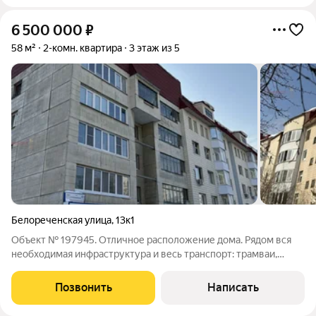
6 500 000
₽
58 м²
2-комн. квартира
3 этаж из 5
Белореченская улица
,
13к1
Объект № 197945. Отличное расположение дома. Рядом вся
необходимая инфраструктура и весь транспорт: трамваи,
троллейбусы, автобусы. Дом очень теплый, в подъезде сделан
ремонт, заменены все коммуникации. Квартира освобождена.
Позвонить
Написать
Гарантийный сертификат