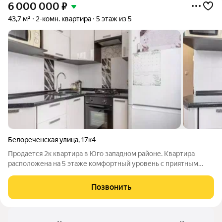
6 000 000
₽
43,7 м²
2-комн. квартира
5 этаж из 5
Белореченская улица
,
17к4
Продается 2к квартира в Юго западном районе. Квартира
расположена на 5 этаже комфортный уровень с приятным
видом из окон и хорошим естественным освещением в
течение всего дня. Из окон открывается хороший вид, а вокруг
Позвонить
дома очень зелёная, ухоженная