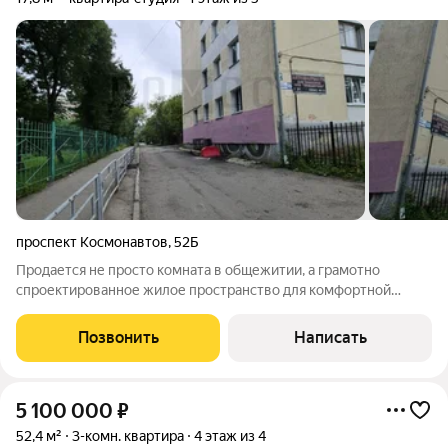
проспект Космонавтов
,
52Б
Продается не просто комната в общежитии, а грамотно
спроектированное жилое пространство для комфортной
жизни. Здесь вы получаете приватность полноценной
квартиры по цене комнаты. Планировка, которой нет аналогов:
Позвонить
Написать
Отдельная жилая комната: У вас будет
5 100 000
₽
52,4 м²
3-комн. квартира
4 этаж из 4