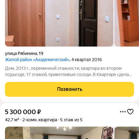
улица Рябинина
,
19
Жилой район «Академический»
, 4 квартал 2016
Дом, 2013 г., переменной этажности, квартира во втором
подъезде, 17 этажей, приветливые соседи. В Квартире сделан
капитальный ремонт, установлены межкомнатные двери,
лоджия застеклена. В шаговой доступности: - Детский сад №
Позвонить
43, школа № 23 -
5 300 000
₽
42,7 м²
2-комн. квартира
5 этаж из 5