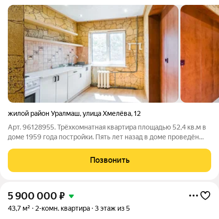
жилой район Уралмаш
,
улица Хмелёва
,
12
Арт. 96128955. Трёхкомнатная квартира площадью 52,4 кв.м в
доме 1959 года постройки. Пять лет назад в доме проведён
капитальный ремонт: обновлены фасад, крыша, инженерные
коммуникации и электропроводка. В квартире сделан
Позвонить
косметический ремонт.
5 900 000
₽
43,7 м²
2-комн. квартира
3 этаж из 5