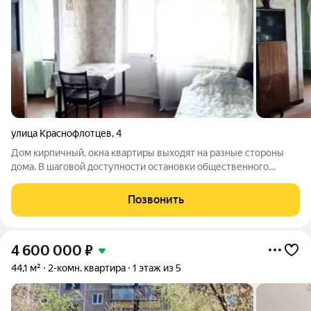
улица Краснофлотцев
,
4
Дом кирпичный, окна квартиры выходят на разные стороны
дома. В шаговой доступности остановки общественного
транспорта, до станции метро "Уралмаш" 5 минут пешком. В
доме универсам «Верный». Рядом д/сады, школы, магазины и
Позвонить
т.д. Торг обсуждается!
4 600 000
₽
44,1 м²
2-комн. квартира
1 этаж из 5