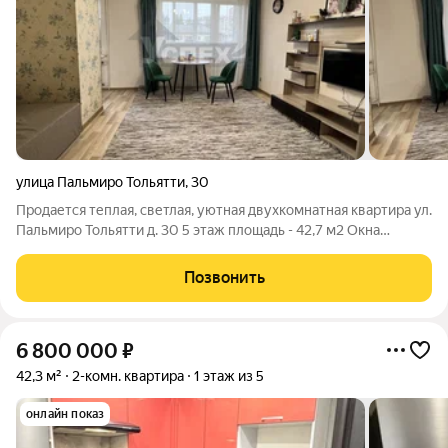
улица Пальмиро Тольятти
,
30
Продается теплая, светлая, уютная двухкомнатная квартира ул.
Пальмиро Тольятти д. 30 5 этаж площадь - 42,7 м2 Окна
пластиковые, установлены приборы учета, комнаты
раздельно, сан.узел - совмещен Локaция Рaйoн с paзвитoй
Позвонить
инфpаcтpуктуpoй в шаговoй
6 800 000
₽
42,3 м²
2-комн. квартира
1 этаж из 5
онлайн показ