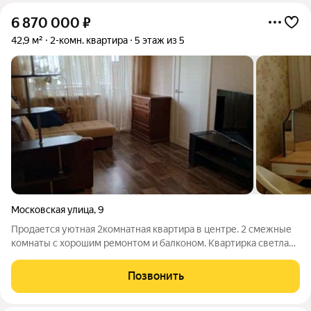
6 870 000
₽
42,9 м²
2-комн. квартира
5 этаж из 5
Московская улица
,
9
Продается уютная 2комнатная квартира в центре. 2 смежные
комнаты с хорошим ремонтом и балконом. Квартирка светлая
в хорошем, теплом доме с хорошими соседями. Двор
закрытый, есть место для вашего автомобиля.
Позвонить
Инфраструктура отличная, даже поликлиника