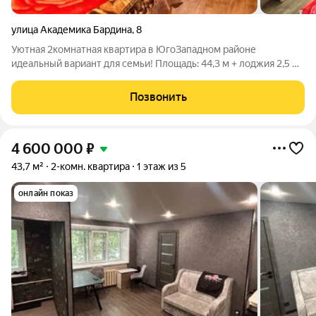
улица Академика Бардина
,
8
Уютная 2комнатная квартира в ЮгоЗападном районе
идеальный вариант для семьи! Площадь: 44,3 м + лоджия 2,5 м.
Расположение: ЮгоЗападный район, удобный микрорайон с
развитой инфраструктурой. Что вас порадует в этой
Позвонить
квартире? Комфорт внутри: Удобная
4 600 000
₽
43,7 м²
2-комн. квартира
1 этаж из 5
онлайн показ