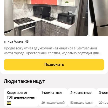
улица Азина
,
45
Продаётся уютная двухкомнатная квартира в центральной
части города. Просторная и светлая, идеально подходит для
комфортной жизни. Квартира тёплая и комфортная благодаря
качественному ремонту. Окна выходят во двор, обеспечивая
Позвонить
тишину и спокойствие. Во
Люди также ищут
Квартиры от
1-комнатные
2-комнатные
3-ко
ТЭН девелопмент
29 предложений
53 предложения
29 пр