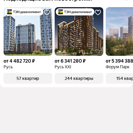
объект
от 4 482 720 ₽
от 6 341 280 ₽
от 5 394 388
Русь
Русь XXI
Форум Парк
57 квартир
244 квартиры
154 ква