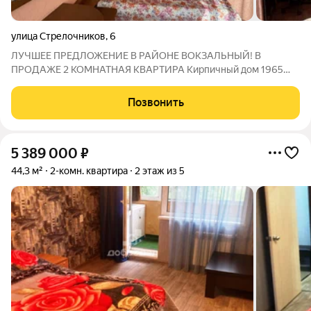
улица Стрелочников
,
6
ЛУЧШЕЕ ПРЕДЛОЖЕНИЕ В РАЙОНЕ ВОКЗАЛЬНЫЙ! В
ПРОДАЖЕ 2 КОМНАТНАЯ КВАРТИРА Кирпичный дом 1965
года постройки, отличная шумоизоляция Квартира светлая,
теплая и уютная В квартире установлены новые пластиковые
Позвонить
стеклопакеты, заменены трубы горячей, холодной
5 389 000
₽
44,3 м²
2-комн. квартира
2 этаж из 5