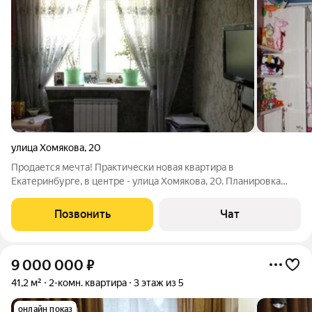
улица Хомякова
,
20
Продается мечта! Практически новая квартира в
Екатеринбурге, в центре - улица Хомякова, 20. Планировка
доброй хрущёвки изменена на удобную и комфортную.
Капитальнейший ремонт сделан в 2020 году. Новое
Позвонить
Чат
абсолютно всё, делали для себя. В квартире
9 000 000
₽
41,2 м²
2-комн. квартира
3 этаж из 5
онлайн показ