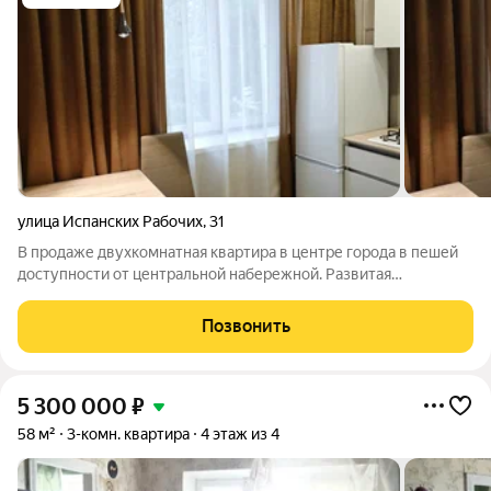
улица Испанских Рабочих
,
31
В продаже двухкомнатная квартира в центре города в пешей
доступности от центральной набережной. Развитая
инфраструктура, все виды наземного транспорта и метро ст.
Динамо в нескольких минутах от дома. Рядом детские сады,
Позвонить
гимназии 104 и 155, мед.
5 300 000
₽
58 м²
3-комн. квартира
4 этаж из 4