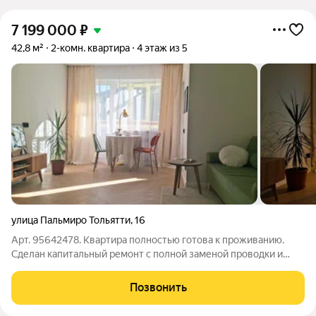
7 199 000
₽
42,8 м²
2-комн. квартира
4 этаж из 5
улица Пальмиро Тольятти
,
16
Арт. 95642478. Квартира полностью готова к проживанию.
Сделан капитальный ремонт с полной заменой проводки и
заливкой полов. Остаётся абсолютно всё от техники до
встроенной мебели. Есть вся необходимая для жизни бытовая
Позвонить
техника: холодильник,