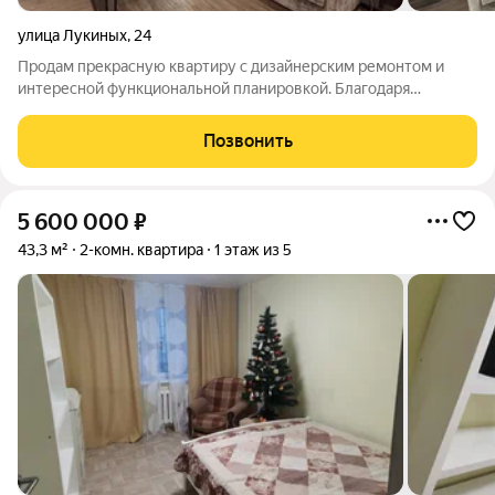
улица Лукиных
,
24
Продам прекрасную квартиру с дизайнерским ремонтом и
интересной функциональной планировкой. Благодаря
смелому планировочному решению в квартире оборудованы
две спальни и общее большое пространство кухни-гостиной.
Позвонить
Эту квартиру надо видеть, чтобы
5 600 000
₽
43,3 м²
2-комн. квартира
1 этаж из 5