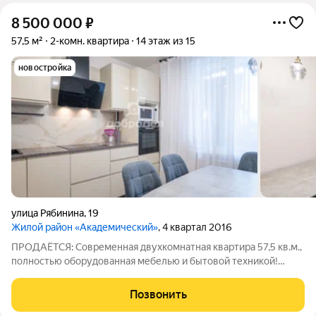
8 500 000
₽
57,5 м²
2-комн. квартира
14 этаж из 15
новостройка
улица Рябинина
,
19
Жилой район «Академический»
, 4 квартал 2016
ПРОДАЁТСЯ: Современная двухкомнатная квартира 57,5 кв.м.,
полностью оборудованная мебелью и бытовой техникой!
РАЙОН: Академический - самый новый, самый безопасный,
самый перспективный, самый чистый, экологичный и
Позвонить
красивый! ДВОР: Большое количество