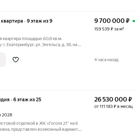
9 700 000
₽
я квартира · 9 этаж из 9
159 539 ₽ за м²
 квартира площадью 60,8 кв.м.
г. Екатеринбург, ул. Энгельса, д. 38, на 9
жный теплый кирпичный дом 1986 года
питальный ремонт крыши, есть
4 часа назад
26 530 000
₽
удия · 6 этаж из 25
от 111 183 ₽ в месяц
ал 2028
истовой отделкой в ЖК «Гоголя 21" на 6
ровка, представлен возможный вариант.