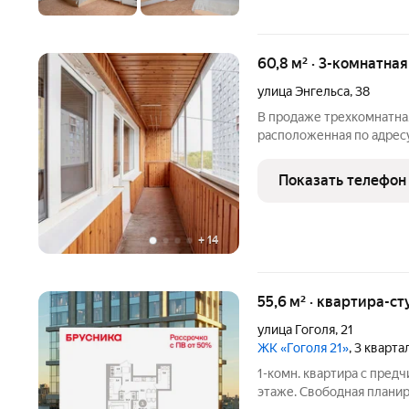
60,8 м² · 3-комнатна
улица Энгельса
,
38
В продаже трехкомнатная
расположенная по адресу: 
этаже. О ДОМЕ: - 9-эта
постройки - проведен ка
Показать телефон
технический этаж -
+
14
55,6 м² · квартира-ст
улица Гоголя
,
21
ЖК «Гоголя 21»
, 3 кварт
1-комн. квартира с предч
этаже. Свободная плани