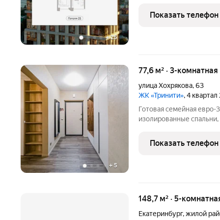
Общая площадь: 55.57 кв.
кухни-столовой: 22.1 кв.
Показать телефон
+
25
77,6 м² · 3-комнатна
улица Хохрякова
,
63
ЖК «Тринити»
, 4 квартал
Готовая семейная евро-3
изолированные спальни, к
панорамные окна. Кварт
«Тринити». В стоимость в
Показать телефон
техника. Можно перееха
+
5
148,7 м² · 5-комнатн
Екатеринбург
,
жилой рай