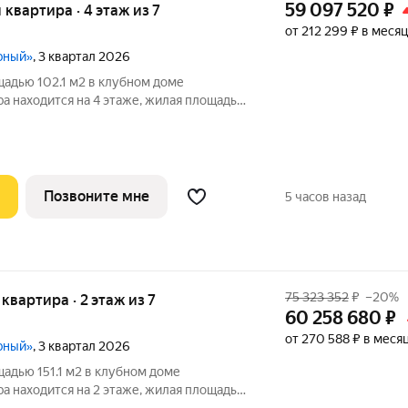
59 097 520
₽
я квартира · 4 этаж из 7
от 212 299 ₽ в месяц
рный»
, 3 квартал 2026
адью 102.1 м2 в клубном доме
а находится на 4 этаже, жилая площадь
орной кухни 24.8 м2. Среди
и на
Позвоните мне
5 часов назад
75 323 352
₽
–20%
я квартира · 2 этаж из 7
60 258 680
₽
от 270 588 ₽ в меся
рный»
, 3 квартал 2026
адью 151.1 м2 в клубном доме
а находится на 2 этаже, жилая площадь