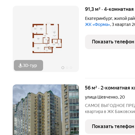
91,3 м² · 4-комнатна
Екатеринбург
,
жилой рай
ЖК «Форма»
, 3 квартал 
Показать телефон
3D-тур
56 м² · 2-комнатная к
улица Шевченко
,
20
САМОЕ ВЫГОДНОЕ ПРЕД
квартира в ЖК Бажовский
Комплекс комфорт класс
Консьерж сервис - Дом 
Показать телефон
зеленью - Большая закр