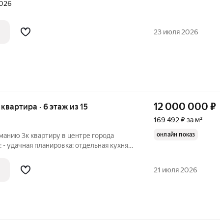
2026
23 июля 2026
12 000 000
₽
 квартира · 6 этаж из 15
169 492 ₽ за м²
онлайн показ
анию 3к квартиру в центре города
 - удачная планировка: отдельная кухня,
ы, большая лоджия, раздельный санузел,
ира - полы - паркет, стены-обои, в ванной
21 июля 2026