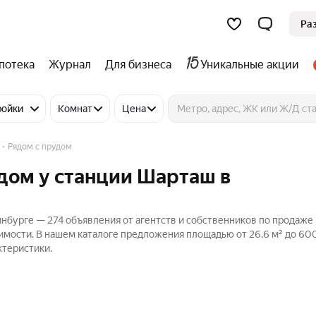
Ра
потека
Журнал
Для бизнеса
Уникальные акции
ройки
Комнат
Цена
Рядом с прудом
дом у станции Шарташ в
инбурге — 274 объявления от агентств и собственников по продаже
имости. В нашем каталоге предложения площадью от 26,6 м² до 600
ктеристики.