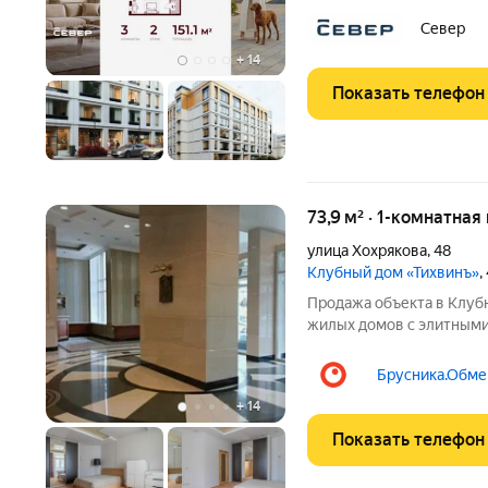
квартиры 72.5 м2, площадь прос
особенностей планировки изолированные комнаты с окнам
Север
одну сторону, 1
+
14
Показать телефон
73,9 м² · 1-комнатная
улица Хохрякова
,
48
Клубный дом «Тихвинъ»
,
Продажа объекта в Клубном доме 
жилых домов с элитными
Родоначальник настояще
Екатеринбурге. Клубный дом «Тихвинъ»
Брусника.Обмен
домов с элитными
+
14
Показать телефон