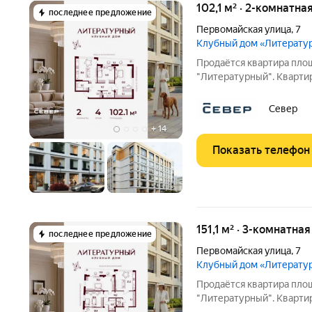
102,1 м² · 2-комнатна
последнее предложение
Первомайская улица
,
7
Клубный дом «Литерату
Продаётся квартира площ
"Литературный". Квартир
квартиры 37.6 м2, площадь прост
особенностей планировки изолированные комнаты с окнам
Север
одну сторону, 1
+
14
Показать телефон
151,1 м² · 3-комнатна
последнее предложение
Первомайская улица
,
7
Клубный дом «Литерату
Продаётся квартира площ
"Литературный". Квартир