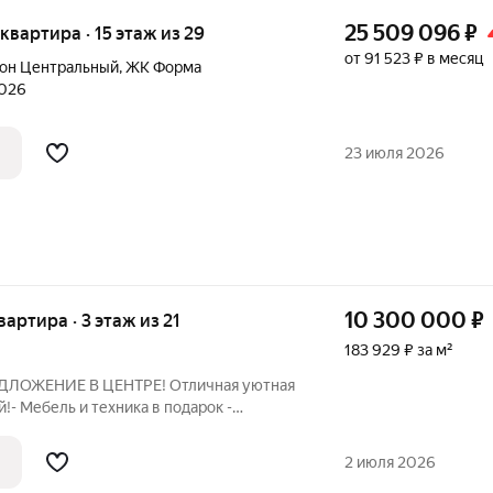
25 509 096
₽
я квартира · 15 этаж из 29
от 91 523 ₽ в месяц
он Центральный
,
ЖК Форма
2026
23 июля 2026
10 300 000
₽
вартира · 3 этаж из 21
183 929 ₽ за м²
ЛОЖЕНИЕ В ЦЕНТРЕ! Отличная уютная
!- Мебель и техника в подарок -
а в историческом центре города-
в дали от шумных улиц окруженный
2 июля 2026
ытая