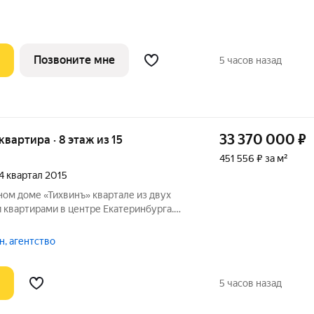
торной кухни 27 м2. Среди
и на
Позвоните мне
5 часов назад
33 370 000
₽
 квартира · 8 этаж из 15
451 556 ₽ за м²
 4 квартал 2015
«Тихвинъ» квартале из двух
 квартирами в центре Екатеринбурга.
го сегмента элитной недвижимости в
 квартал из двух жилых
, агентство
5 часов назад