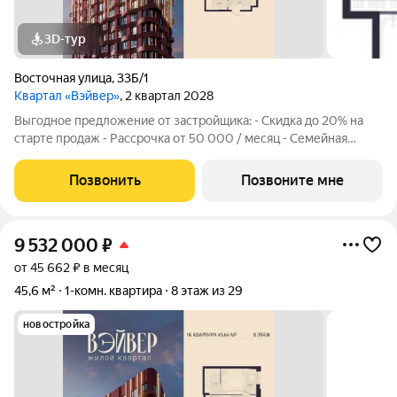
3D-тур
Восточная улица
,
33Б/1
Квартал «Вэйвер»
, 2 квартал 2028
Выгодное предложение от застройщика: - Скидка до 20% на
старте продаж - Рассрочка от 50 000 / месяц - Семейная
ипотека от 6% - Льготная ИТ-ипотека от 6% Открыты продажи
1-комнатной квартиры в Жилом квартале Вэйвер от
Позвонить
Позвоните мне
Девелоперской компании Люди,
9 532 000
₽
от 45 662 ₽ в месяц
45,6 м²
1-комн. квартира
8 этаж из 29
новостройка