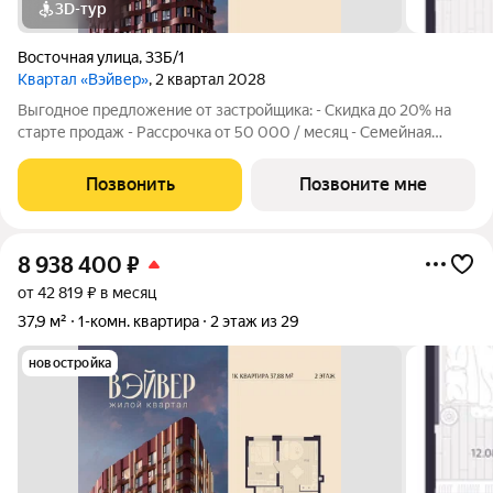
3D-тур
Восточная улица
,
33Б/1
Квартал «Вэйвер»
, 2 квартал 2028
Выгодное предложение от застройщика: - Скидка до 20% на
старте продаж - Рассрочка от 50 000 / месяц - Семейная
ипотека от 6% - Льготная ИТ-ипотека от 6% Открыты продажи
1-комнатной квартиры в Жилом квартале Вэйвер от
Позвонить
Позвоните мне
Девелоперской компании Люди,
8 938 400
₽
от 42 819 ₽ в месяц
37,9 м²
1-комн. квартира
2 этаж из 29
новостройка