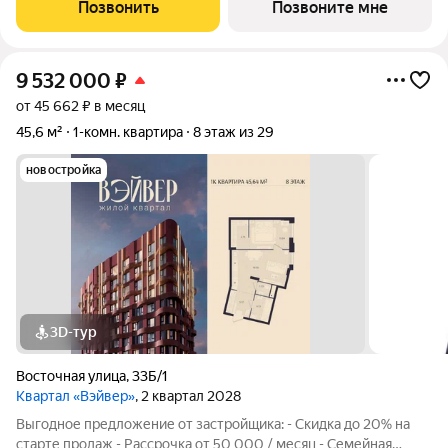
1-комнатной квартиры в Жилом квартале Вэйвер от
Позвонить
Позвоните мне
Девелоперской компании Люди,
9 532 000
₽
от 45 662 ₽ в месяц
45,6 м²
1-комн. квартира
8 этаж из 29
новостройка
3D-тур
Восточная улица
,
33Б/1
Квартал «Вэйвер»
, 2 квартал 2028
Выгодное предложение от застройщика: - Скидка до 20% на
старте продаж - Рассрочка от 50 000 / месяц - Семейная