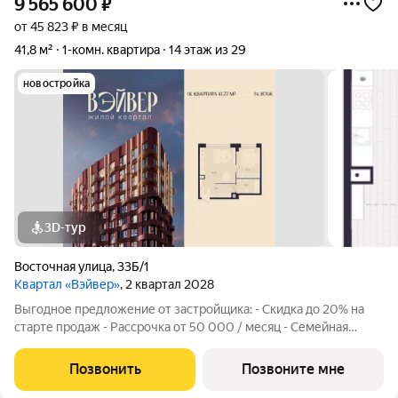
9 565 600
₽
от 45 823 ₽ в месяц
41,8 м²
1-комн. квартира
14 этаж из 29
новостройка
3D-тур
Восточная улица
,
33Б/1
Квартал «Вэйвер»
, 2 квартал 2028
Выгодное предложение от застройщика: - Скидка до 20% на
старте продаж - Рассрочка от 50 000 / месяц - Семейная
ипотека от 6% - Льготная ИТ-ипотека от 6% Открыты продажи
1-комнатной квартиры в Жилом квартале Вэйвер от
Позвонить
Позвоните мне
Девелоперской компании Люди,