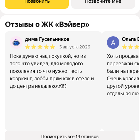
Позвонить
Позвоните мне
Девелоперской компании Люди,
Отзывы о ЖК «Вэйвер»
дима Гусельников
Ольга Б
5 августа 2026
Пока думаю над покупкой, но из
Хоть продава
того что увидел, для молодого
переезжай сю
поколения то что нужно - есть
были на перв
ковркинг, лобби прям как в отеле и
Очень красив
до центра недалеко👏🏻
другой урове
отдельная лю
Посмотреть все 14 отзывов