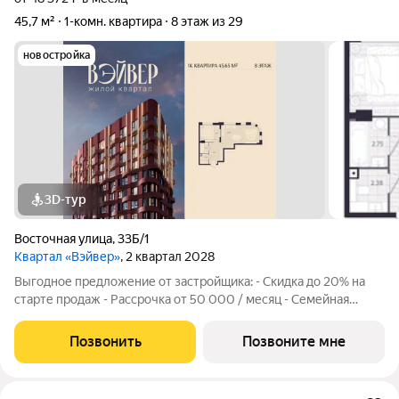
45,7 м²
1-комн. квартира
8 этаж из 29
новостройка
3D-тур
Восточная улица
,
33Б/1
Квартал «Вэйвер»
, 2 квартал 2028
Выгодное предложение от застройщика: - Скидка до 20% на
старте продаж - Рассрочка от 50 000 / месяц - Семейная
ипотека от 6% - Льготная ИТ-ипотека от 6% Открыты продажи
1-комнатной квартиры в Жилом квартале Вэйвер от
Позвонить
Позвоните мне
Девелоперской компании Люди,