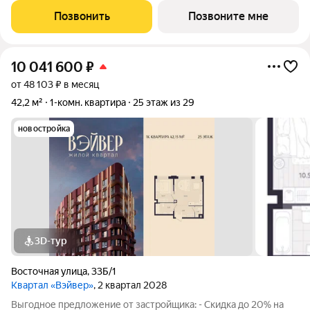
1-комнатной квартиры в Жилом квартале Вэйвер от
Позвонить
Позвоните мне
Девелоперской компании Люди,
10 041 600
₽
от 48 103 ₽ в месяц
42,2 м²
1-комн. квартира
25 этаж из 29
новостройка
3D-тур
Восточная улица
,
33Б/1
Квартал «Вэйвер»
, 2 квартал 2028
Выгодное предложение от застройщика: - Скидка до 20% на