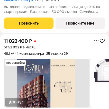
Квартал «Вэйвер»
, 2 квартал 2028
Выгодное предложение от застройщика: - Скидка до 20% на
старте продаж - Рассрочка от 50 000 / месяц - Семейная
ипотека от 6% - Льготная ИТ-ипотека от 6% Открыты продажи
1-комнатной квартиры в Жилом квартале Вэйвер от
Позвонить
Позвоните мне
Девелоперской компании Люди,
11 022 400
₽
от 52 802 ₽ в месяц
46,1 м²
1-комн. квартира
25 этаж из 29
новостройка
3D-тур