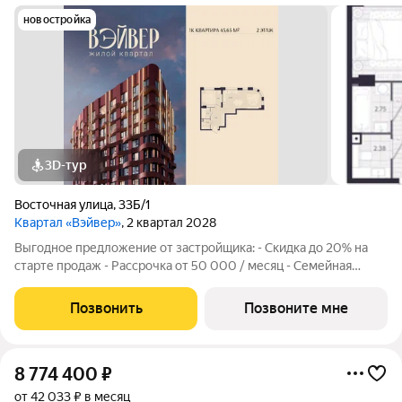
новостройка
3D-тур
Восточная улица
,
33Б/1
Квартал «Вэйвер»
, 2 квартал 2028
Выгодное предложение от застройщика: - Скидка до 20% на
старте продаж - Рассрочка от 50 000 / месяц - Семейная
ипотека от 6% - Льготная ИТ-ипотека от 6% Открыты продажи
1-комнатной квартиры в Жилом квартале Вэйвер от
Позвонить
Позвоните мне
Девелоперской компании Люди,
8 774 400
₽
от 42 033 ₽ в месяц