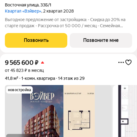
Восточная улица
,
33Б/1
Квартал «Вэйвер»
, 2 квартал 2028
Выгодное предложение от застройщика: - Скидка до 20% на
старте продаж - Рассрочка от 50 000 / месяц - Семейная
ипотека от 6% - Льготная ИТ-ипотека от 6% Открыты продажи
1-комнатной квартиры в Жилом квартале Вэйвер от
Позвонить
Позвоните мне
Девелоперской компании Люди,
9 565 600
₽
от 45 823 ₽ в месяц
41,8 м²
1-комн. квартира
14 этаж из 29
новостройка