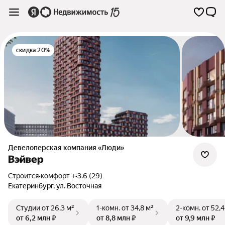
скидка 20%
Девелоперская компания «Люди»
Вэйвер
Строится
•
комфорт +
•
3.6 (29)
Екатеринбург
,
ул. Восточная
Студии
от 26,3 м²
1-комн.
от 34,8 м²
2-комн.
от 52,4
от 6,2 млн ₽
от 8,8 млн ₽
от 9,9 млн ₽