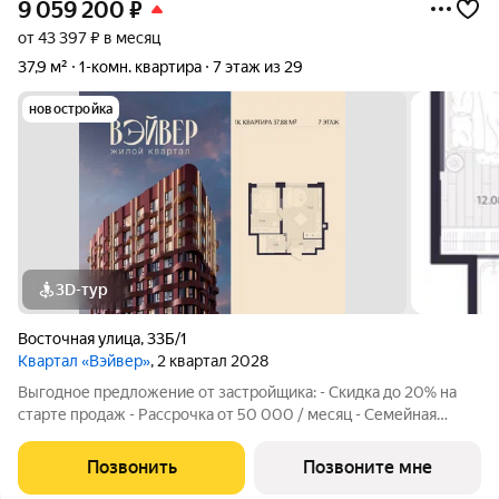
9 059 200
₽
от 43 397 ₽ в месяц
37,9 м²
1-комн. квартира
7 этаж из 29
новостройка
3D-тур
Восточная улица
,
33Б/1
Квартал «Вэйвер»
, 2 квартал 2028
Выгодное предложение от застройщика: - Скидка до 20% на
старте продаж - Рассрочка от 50 000 / месяц - Семейная
ипотека от 6% - Льготная ИТ-ипотека от 6% Открыты продажи
1-комнатной квартиры в Жилом квартале Вэйвер от
Позвонить
Позвоните мне
Девелоперской компании Люди,