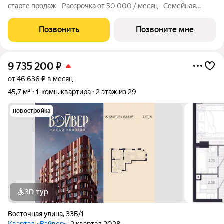
старте продаж - Рассрочка от 50 000 / месяц - Семейная
ипотека от 6% - Льготная ИТ-ипотека от 6% Открыты продажи
1-комнатной квартиры в Жилом квартале Вэйвер от
Позвонить
Позвоните мне
Девелоперской компании Люди,
9 735 200
₽
от 46 636 ₽ в месяц
45,7 м²
1-комн. квартира
2 этаж из 29
новостройка
3D-тур
Восточная улица
,
33Б/1