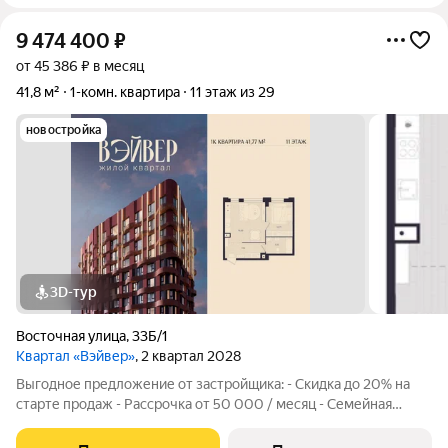
9 474 400
₽
от 45 386 ₽ в месяц
41,8 м²
1-комн. квартира
11 этаж из 29
новостройка
3D-тур
Восточная улица
,
33Б/1
Квартал «Вэйвер»
, 2 квартал 2028
Выгодное предложение от застройщика: - Скидка до 20% на
старте продаж - Рассрочка от 50 000 / месяц - Семейная
ипотека от 6% - Льготная ИТ-ипотека от 6% Открыты продажи
1-комнатной квартиры в Жилом квартале Вэйвер от