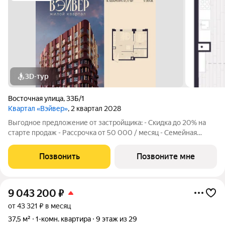
3D-тур
Восточная улица
,
33Б/1
Квартал «Вэйвер»
, 2 квартал 2028
Выгодное предложение от застройщика: - Скидка до 20% на
старте продаж - Рассрочка от 50 000 / месяц - Семейная
ипотека от 6% - Льготная ИТ-ипотека от 6% Открыты продажи
1-комнатной квартиры в Жилом квартале Вэйвер от
Позвонить
Позвоните мне
Девелоперской компании Люди,
9 043 200
₽
от 43 321 ₽ в месяц
37,5 м²
1-комн. квартира
9 этаж из 29