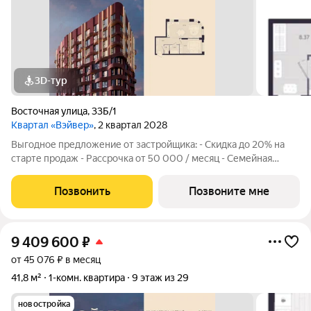
3D-тур
Восточная улица
,
33Б/1
Квартал «Вэйвер»
, 2 квартал 2028
Выгодное предложение от застройщика: - Скидка до 20% на
старте продаж - Рассрочка от 50 000 / месяц - Семейная
ипотека от 6% - Льготная ИТ-ипотека от 6% Открыты продажи
1-комнатной квартиры в Жилом квартале Вэйвер от
Позвонить
Позвоните мне
Девелоперской компании Люди,
9 409 600
₽
от 45 076 ₽ в месяц
41,8 м²
1-комн. квартира
9 этаж из 29
новостройка