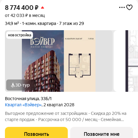
8 774 400
₽
от 42 033 ₽ в месяц
34,9 м²
1-комн. квартира
7 этаж из 29
новостройка
3D-тур
Восточная улица
,
33Б/1
Квартал «Вэйвер»
, 2 квартал 2028
Выгодное предложение от застройщика: - Скидка до 20% на
старте продаж - Рассрочка от 50 000 / месяц - Семейная
ипотека от 6% - Льготная ИТ-ипотека от 6% Открыты продажи
1-комнатной квартиры в Жилом квартале Вэйвер от
Позвонить
Позвоните мне