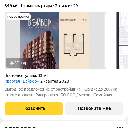
34,9 м²
1-комн. квартира
7 этаж из 29
новостройка
3D-тур
Восточная улица
,
33Б/1
Квартал «Вэйвер»
, 2 квартал 2028
Выгодное предложение от застройщика: - Скидка до 20% на
старте продаж - Рассрочка от 50 000 / месяц - Семейная
ипотека от 6% - Льготная ИТ-ипотека от 6% Открыты продажи
1-комнатной квартиры в Жилом квартале Вэйвер от
Позвонить
Позвоните мне
Девелоперской компании Люди,