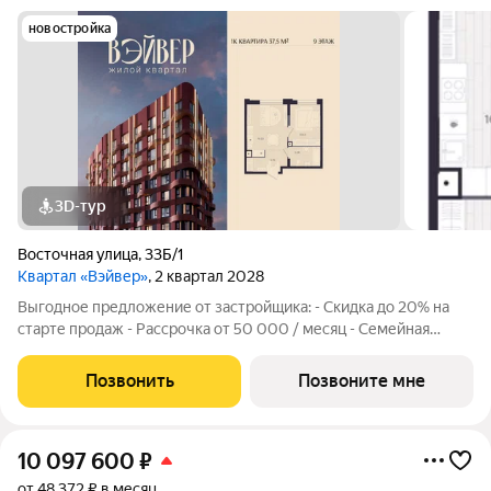
новостройка
3D-тур
Восточная улица
,
33Б/1
Квартал «Вэйвер»
, 2 квартал 2028
Выгодное предложение от застройщика: - Скидка до 20% на
старте продаж - Рассрочка от 50 000 / месяц - Семейная
ипотека от 6% - Льготная ИТ-ипотека от 6% Открыты продажи
1-комнатной квартиры в Жилом квартале Вэйвер от
Позвонить
Позвоните мне
Девелоперской компании Люди,
10 097 600
₽
от 48 372 ₽ в месяц