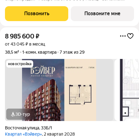
ипотека от 6% - Льготная ИТ-ипотека от 6% Открыты продажи
1-комнатной квартиры в Жилом квартале Вэйвер от
Позвонить
Позвоните мне
Девелоперской компании Люди,
8 985 600
₽
от 43 045 ₽ в месяц
38,5 м²
1-комн. квартира
7 этаж из 29
новостройка
3D-тур
Восточная улица
,
33Б/1
Квартал «Вэйвер»
, 2 квартал 2028