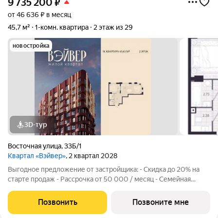
9 735 200
₽
от 46 636 ₽ в месяц
45,7 м²
1-комн. квартира
2 этаж из 29
новостройка
3D-тур
Восточная улица
,
33Б/1
Квартал «Вэйвер»
, 2 квартал 2028
Выгодное предложение от застройщика: - Скидка до 20% на
старте продаж - Рассрочка от 50 000 / месяц - Семейная
ипотека от 6% - Льготная ИТ-ипотека от 6% Открыты продажи
1-комнатной квартиры в Жилом квартале Вэйвер от
Позвонить
Позвоните мне
Девелоперской компании Люди,