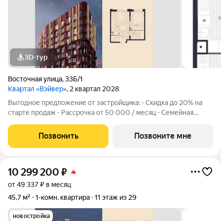
3D-тур
Восточная улица
,
33Б/1
Квартал «Вэйвер»
, 2 квартал 2028
Выгодное предложение от застройщика: - Скидка до 20% на
старте продаж - Рассрочка от 50 000 / месяц - Семейная
ипотека от 6% - Льготная ИТ-ипотека от 6% Открыты продажи
1-комнатной квартиры в Жилом квартале Вэйвер от
Позвонить
Позвоните мне
Девелоперской компании Люди,
10 299 200
₽
от 49 337 ₽ в месяц
45,7 м²
1-комн. квартира
11 этаж из 29
новостройка