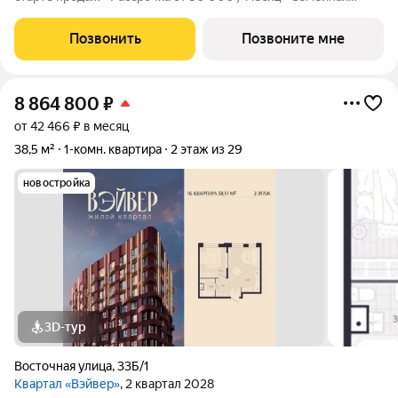
ипотека от 6% - Льготная ИТ-ипотека от 6% Открыты продажи
1-комнатной квартиры в Жилом квартале Вэйвер от
Позвонить
Позвоните мне
Девелоперской компании Люди,
8 864 800
₽
от 42 466 ₽ в месяц
38,5 м²
1-комн. квартира
2 этаж из 29
новостройка
3D-тур
Восточная улица
,
33Б/1
Квартал «Вэйвер»
, 2 квартал 2028