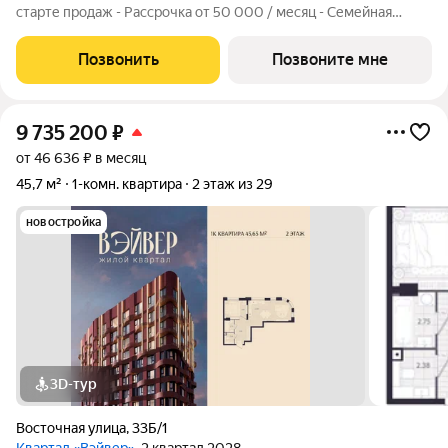
старте продаж - Рассрочка от 50 000 / месяц - Семейная
ипотека от 6% - Льготная ИТ-ипотека от 6% Открыты продажи
1-комнатной квартиры в Жилом квартале Вэйвер от
Позвонить
Позвоните мне
Девелоперской компании Люди,
9 735 200
₽
от 46 636 ₽ в месяц
45,7 м²
1-комн. квартира
2 этаж из 29
новостройка
3D-тур
Восточная улица
,
33Б/1