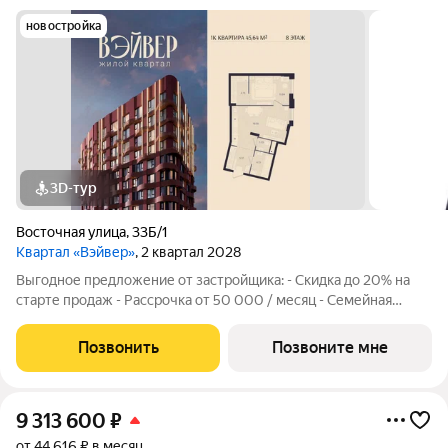
новостройка
3D-тур
Восточная улица
,
33Б/1
Квартал «Вэйвер»
, 2 квартал 2028
Выгодное предложение от застройщика: - Скидка до 20% на
старте продаж - Рассрочка от 50 000 / месяц - Семейная
ипотека от 6% - Льготная ИТ-ипотека от 6% Открыты продажи
1-комнатной квартиры в Жилом квартале Вэйвер от
Позвонить
Позвоните мне
Девелоперской компании Люди,
9 313 600
₽
от 44 616 ₽ в месяц