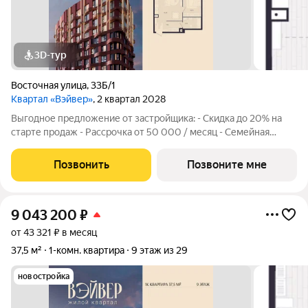
3D-тур
Восточная улица
,
33Б/1
Квартал «Вэйвер»
, 2 квартал 2028
Выгодное предложение от застройщика: - Скидка до 20% на
старте продаж - Рассрочка от 50 000 / месяц - Семейная
ипотека от 6% - Льготная ИТ-ипотека от 6% Открыты продажи
1-комнатной квартиры в Жилом квартале Вэйвер от
Позвонить
Позвоните мне
Девелоперской компании Люди,
9 043 200
₽
от 43 321 ₽ в месяц
37,5 м²
1-комн. квартира
9 этаж из 29
новостройка