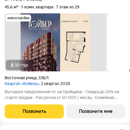
45,6 м²
1-комн. квартира
7 этаж из 29
новостройка
3D-тур
Восточная улица
,
33Б/1
Квартал «Вэйвер»
, 2 квартал 2028
Выгодное предложение от застройщика: - Скидка до 20% на
старте продаж - Рассрочка от 50 000 / месяц - Семейная
ипотека от 6% - Льготная ИТ-ипотека от 6% Открыты продажи
1-комнатной квартиры в Жилом квартале Вэйвер от
Позвонить
Позвоните мне
Девелоперской компании Люди,