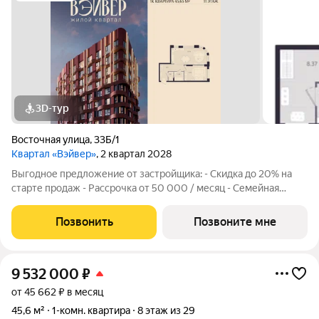
3D-тур
Восточная улица
,
33Б/1
Квартал «Вэйвер»
, 2 квартал 2028
Выгодное предложение от застройщика: - Скидка до 20% на
старте продаж - Рассрочка от 50 000 / месяц - Семейная
ипотека от 6% - Льготная ИТ-ипотека от 6% Открыты продажи
1-комнатной квартиры в Жилом квартале Вэйвер от
Позвонить
Позвоните мне
Девелоперской компании Люди,
9 532 000
₽
от 45 662 ₽ в месяц
45,6 м²
1-комн. квартира
8 этаж из 29