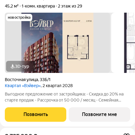
45,2 м²
1-комн. квартира
2 этаж из 29
новостройка
3D-тур
Восточная улица
,
33Б/1
Квартал «Вэйвер»
, 2 квартал 2028
Выгодное предложение от застройщика: - Скидка до 20% на
старте продаж - Рассрочка от 50 000 / месяц - Семейная
ипотека от 6% - Льготная ИТ-ипотека от 6% Открыты продажи
1-комнатной квартиры в Жилом квартале Вэйвер от
Позвонить
Позвоните мне
Девелоперской компании Люди,