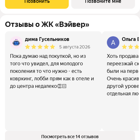
Позвонить
Позвоните мне
Девелоперской компании Люди,
Отзывы о ЖК «Вэйвер»
дима Гусельников
Ольга Б
5 августа 2026
Пока думаю над покупкой, но из
Хоть продава
того что увидел, для молодого
переезжай сю
поколения то что нужно - есть
были на перв
ковркинг, лобби прям как в отеле и
Очень красив
до центра недалеко👏🏻
другой урове
отдельная лю
Посмотреть все 14 отзывов