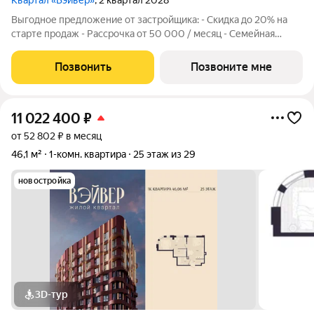
Квартал «Вэйвер»
, 2 квартал 2028
Выгодное предложение от застройщика: - Скидка до 20% на
старте продаж - Рассрочка от 50 000 / месяц - Семейная
ипотека от 6% - Льготная ИТ-ипотека от 6% Открыты продажи
1-комнатной квартиры в Жилом квартале Вэйвер от
Позвонить
Позвоните мне
Девелоперской компании Люди,
11 022 400
₽
от 52 802 ₽ в месяц
46,1 м²
1-комн. квартира
25 этаж из 29
новостройка
3D-тур