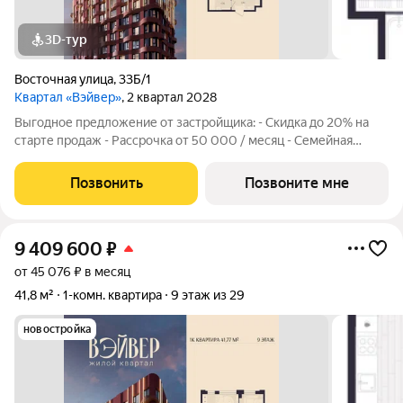
3D-тур
Восточная улица
,
33Б/1
Квартал «Вэйвер»
, 2 квартал 2028
Выгодное предложение от застройщика: - Скидка до 20% на
старте продаж - Рассрочка от 50 000 / месяц - Семейная
ипотека от 6% - Льготная ИТ-ипотека от 6% Открыты продажи
1-комнатной квартиры в Жилом квартале Вэйвер от
Позвонить
Позвоните мне
Девелоперской компании Люди,
9 409 600
₽
от 45 076 ₽ в месяц
41,8 м²
1-комн. квартира
9 этаж из 29
новостройка