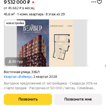
9 532 000
₽
от 45 662 ₽ в месяц
45,6 м²
1-комн. квартира
8 этаж из 29
новостройка
3D-тур
Восточная улица
,
33Б/1
Квартал «Вэйвер»
, 2 квартал 2028
Выгодное предложение от застройщика: - Скидка до 20% на
старте продаж - Рассрочка от 50 000 / месяц - Семейная
ипотека от 6% - Льготная ИТ-ипотека от 6% Открыты продажи
1-комнатной квартиры в Жилом квартале Вэйвер от
Позвонить
Позвоните мне
Девелоперской компании Люди,