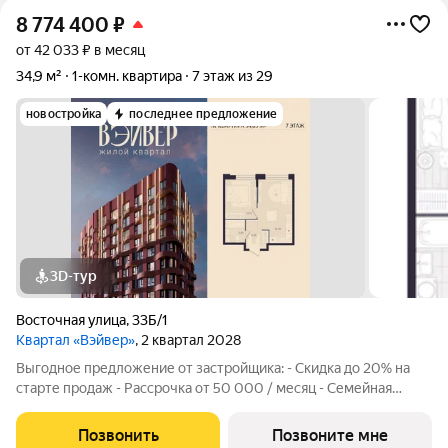
8 774 400
₽
от 42 033 ₽ в месяц
34,9 м²
1-комн. квартира
7 этаж из 29
новостройка
последнее предложение
3D-тур
Восточная улица
,
33Б/1
Квартал «Вэйвер»
, 2 квартал 2028
Выгодное предложение от застройщика: - Скидка до 20% на
старте продаж - Рассрочка от 50 000 / месяц - Семейная
ипотека от 6% - Льготная ИТ-ипотека от 6% Открыты продажи
1-комнатной квартиры в Жилом квартале Вэйвер от
Позвонить
Позвоните мне