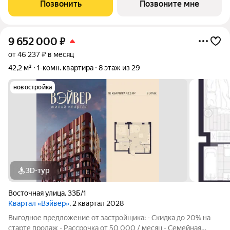
1-комнатной квартиры в Жилом квартале Вэйвер от
Позвонить
Позвоните мне
Девелоперской компании Люди,
9 652 000
₽
от 46 237 ₽ в месяц
42,2 м²
1-комн. квартира
8 этаж из 29
новостройка
3D-тур
Восточная улица
,
33Б/1
Квартал «Вэйвер»
, 2 квартал 2028
Выгодное предложение от застройщика: - Скидка до 20% на
старте продаж - Рассрочка от 50 000 / месяц - Семейная