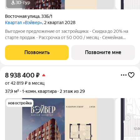
3D-тур
Восточная улица
,
33Б/1
Квартал «Вэйвер»
, 2 квартал 2028
Выгодное предложение от застройщика: - Скидка до 20% на
старте продаж - Рассрочка от 50 000 / месяц - Семейная
ипотека от 6% - Льготная ИТ-ипотека от 6% Открыты продажи
1-комнатной квартиры в Жилом квартале Вэйвер от
Позвонить
Позвоните мне
Девелоперской компании Люди,
8 938 400
₽
от 42 819 ₽ в месяц
37,9 м²
1-комн. квартира
2 этаж из 29
новостройка