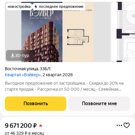
новостройка
последнее предложение
3D-тур
Восточная улица
,
33Б/1
Квартал «Вэйвер»
, 2 квартал 2028
Выгодное предложение от застройщика: - Скидка до 20% на
старте продаж - Рассрочка от 50 000 / месяц - Семейная
ипотека от 6% - Льготная ИТ-ипотека от 6% Открыты продажи
1-комнатной квартиры в Жилом квартале Вэйвер от
Позвонить
Позвоните мне
Девелоперской компании Люди,
9 671 200
₽
от 46 329 ₽ в месяц