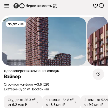
скидка 20%
Девелоперская компания «Люди»
Вэйвер
Строится
•
комфорт +
•
3.6 (29)
Екатеринбург
,
ул. Восточная
Студии
от 26,3 м²
1-комн.
от 34,8 м²
2-комн.
от 52,4
от 6,2 млн ₽
от 8,8 млн ₽
от 9,9 млн ₽