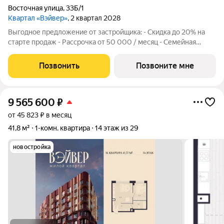
Восточная улица
,
33Б/1
Квартал «Вэйвер»
, 2 квартал 2028
Выгодное предложение от застройщика: - Скидка до 20% на
старте продаж - Рассрочка от 50 000 / месяц - Семейная
ипотека от 6% - Льготная ИТ-ипотека от 6% Открыты продажи
1-комнатной квартиры в Жилом квартале Вэйвер от
Позвонить
Позвоните мне
Девелоперской компании Люди,
9 565 600
₽
от 45 823 ₽ в месяц
41,8 м²
1-комн. квартира
14 этаж из 29
новостройка