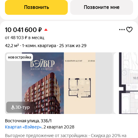
1-комнатной квартиры в Жилом квартале Вэйвер от
Позвонить
Позвоните мне
Девелоперской компании Люди,
10 041 600
₽
от 48 103 ₽ в месяц
42,2 м²
1-комн. квартира
25 этаж из 29
новостройка
3D-тур
Восточная улица
,
33Б/1
Квартал «Вэйвер»
, 2 квартал 2028
Выгодное предложение от застройщика: - Скидка до 20% на