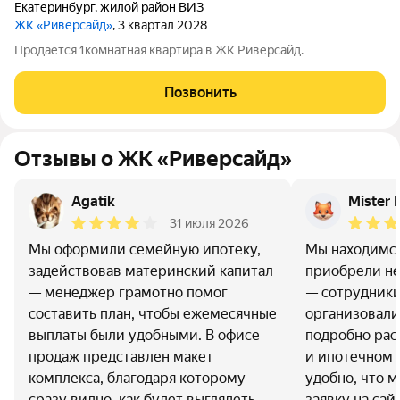
Екатеринбург
,
жилой район ВИЗ
ЖК «Риверсайд»
, 3 квартал 2028
Продается 1комнатная квартира в ЖК Риверсайд.
Позвонить
Отзывы о ЖК «Риверсайд»
Agatik
Mister 
31 июля 2026
Мы оформили семейную ипотеку,
Мы находимся
задействовав материнский капитал
приобрели н
— менеджер грамотно помог
— сотрудник
составить план, чтобы ежемесячные
организовали
выплаты были удобными. В офисе
подробно рас
продаж представлен макет
и ипотечном 
комплекса, благодаря которому
удобно, что 
сразу видно, как будет выглядеть
заявку на сай