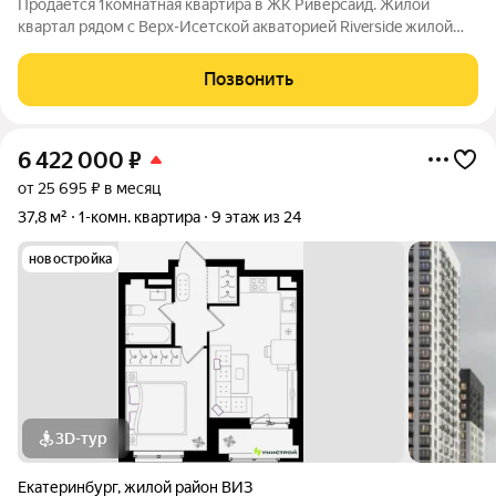
Продается 1комнатная квартира в ЖК Риверсайд. Жилой
квартал рядом с Верх-Исетской акваторией Riverside жилой
проект в Верх-Исетском районе Екатеринбурга, между
улицами Татищева и Крауля. ВИЗ один из самых
Позвонить
перспективных и наиболее востребованных
6 422 000
₽
от 25 695 ₽ в месяц
37,8 м²
1-комн. квартира
9 этаж из 24
новостройка
3D-тур
Екатеринбург
,
жилой район ВИЗ