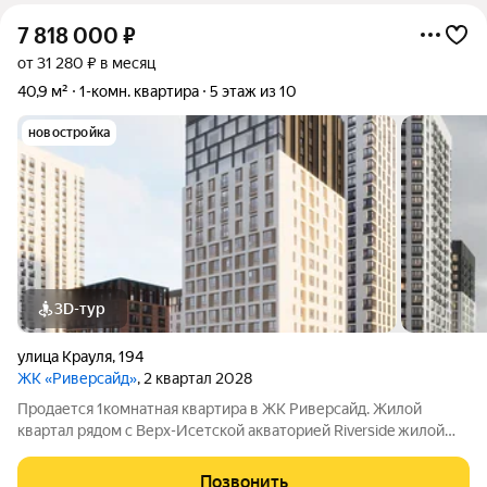
7 818 000
₽
от 31 280 ₽ в месяц
40,9 м²
1-комн. квартира
5 этаж из 10
новостройка
3D-тур
улица Крауля
,
194
ЖК «Риверсайд»
, 2 квартал 2028
Продается 1комнатная квартира в ЖК Риверсайд. Жилой
квартал рядом с Верх-Исетской акваторией Riverside жилой
проект в Верх-Исетском районе Екатеринбурга, между
улицами Татищева и Крауля. ВИЗ один из самых
Позвонить