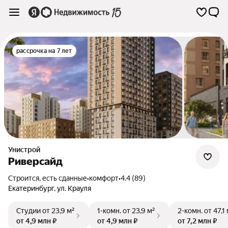
рассрочка на 7 лет
Унистрой
Риверсайд
Строится, есть сданные
•
комфорт
•
4.4 (89)
Екатеринбург
,
ул. Крауля
Студии
от 23,9 м²
1-комн.
от 23,9 м²
2-комн.
от 47,1
от 4,9 млн ₽
от 4,9 млн ₽
от 7,2 млн ₽