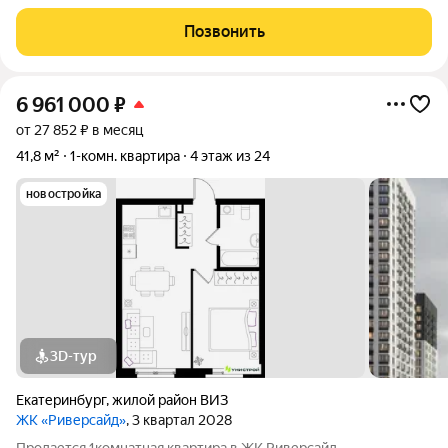
проект в Верх-Исетском районе Екатеринбурга, между
улицами Татищева и Крауля. ВИЗ один из самых
Позвонить
перспективных и наиболее востребованных
6 961 000
₽
от 27 852 ₽ в месяц
41,8 м²
1-комн. квартира
4 этаж из 24
новостройка
3D-тур
Екатеринбург
,
жилой район ВИЗ
ЖК «Риверсайд»
, 3 квартал 2028