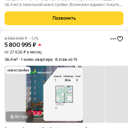
36.4 м2 в панельной новостройке. Возможен вариант покупки
с использованием ипотечных средств. Жилая площадь 10.5 м2,
кухня 17.1 м2, отделка под ключ, балконов - 1. Квартира
Позвонить
располагается на 12
6 592 040
₽
–12%
5 800 995
₽
от 27 626 ₽ в месяц
36,4 м²
1-комн. квартира
8 этаж из 15
новостройка
3D-тур