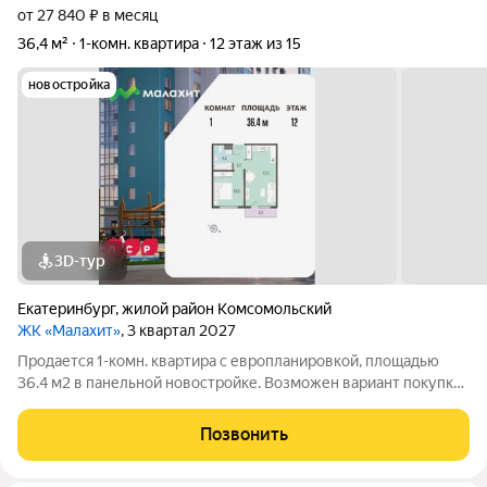
от 27 840 ₽ в месяц
36,4 м²
1-комн. квартира
12 этаж из 15
новостройка
3D-тур
Екатеринбург
,
жилой район Комсомольский
ЖК «Малахит»
, 3 квартал 2027
Продается 1-комн. квартира с европланировкой, площадью
36.4 м2 в панельной новостройке. Возможен вариант покупки
с использованием ипотечных средств. Жилая площадь 10.5 м2,
кухня 17.1 м2, отделка под ключ, балконов - 1. Квартира
Позвонить
располагается на 12