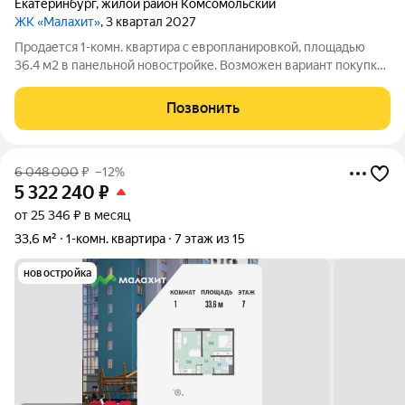
Екатеринбург
,
жилой район Комсомольский
ЖК «Малахит»
, 3 квартал 2027
Продается 1-комн. квартира с европланировкой, площадью
36.4 м2 в панельной новостройке. Возможен вариант покупки
с использованием ипотечных средств. Жилая площадь 10.5 м2,
кухня 17.1 м2, отделка под ключ, балконов - 1. Квартира
Позвонить
располагается на 8
6 048 000
₽
–12%
5 322 240
₽
от 25 346 ₽ в месяц
33,6 м²
1-комн. квартира
7 этаж из 15
новостройка