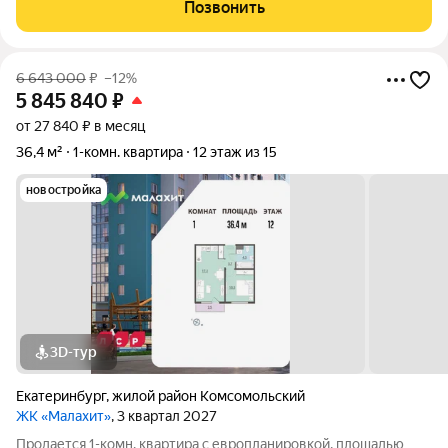
кухня 16.5 м2, отделка под ключ, балконов - 1. Квартира
Позвонить
располагается на 15
6 643 000
₽
–12%
5 845 840
₽
от 27 840 ₽ в месяц
36,4 м²
1-комн. квартира
12 этаж из 15
новостройка
3D-тур
Екатеринбург
,
жилой район Комсомольский
ЖК «Малахит»
, 3 квартал 2027
Продается 1-комн. квартира с европланировкой, площадью