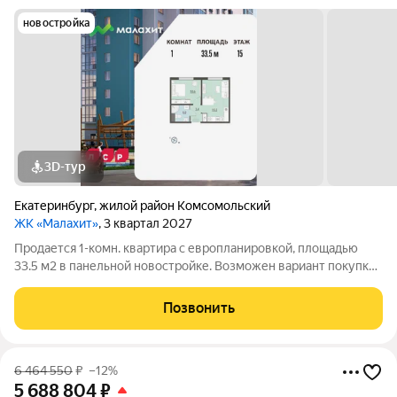
новостройка
3D-тур
Екатеринбург
,
жилой район Комсомольский
ЖК «Малахит»
, 3 квартал 2027
Продается 1-комн. квартира с европланировкой, площадью
33.5 м2 в панельной новостройке. Возможен вариант покупки
с использованием ипотечных средств. Жилая площадь 10.6 м2,
кухня 15.5 м2, отделка под ключ. Квартира располагается на 15
Позвонить
этаже
6 464 550
₽
–12%
5 688 804
₽