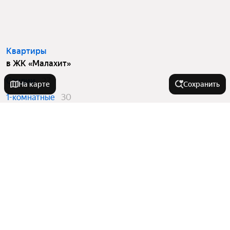
Квартиры
в ЖК «Малахит»
Студии
27
На карте
Сохранить
1-комнатные
30
2-комнатные
5
3-комнатные
6
Квартиры в новостройках
в ЖК «Малахит»
Студии
27
1-комнатные
30
2-комнатные
5