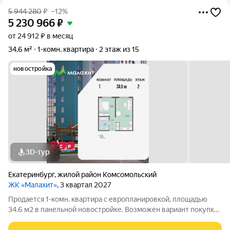
5 944 280
₽
–12%
5 230 966
₽
от 24 912 ₽ в месяц
34,6 м²
1-комн. квартира
2 этаж из 15
новостройка
3D-тур
Екатеринбург
,
жилой район Комсомольский
ЖК «Малахит»
, 3 квартал 2027
Продается 1-комн. квартира с европланировкой, площадью
34.6 м2 в панельной новостройке. Возможен вариант покупки
с использованием ипотечных средств. Жилая площадь 10 м2,