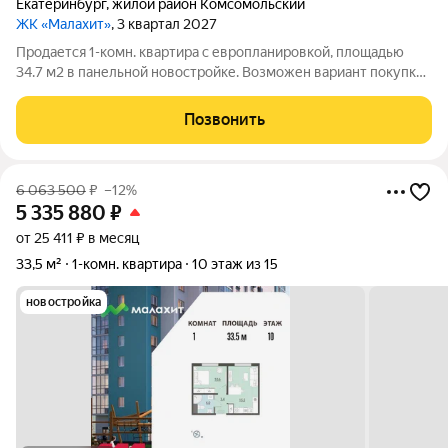
Екатеринбург
,
жилой район Комсомольский
ЖК «Малахит»
, 3 квартал 2027
Продается 1-комн. квартира с европланировкой, площадью
34.7 м2 в панельной новостройке. Возможен вариант покупки
с использованием ипотечных средств. Жилая площадь 10.2 м2,
кухня 16.5 м2, отделка под ключ. Квартира располагается на 11
Позвонить
этаже
6 063 500
₽
–12%
5 335 880
₽
от 25 411 ₽ в месяц
33,5 м²
1-комн. квартира
10 этаж из 15
новостройка