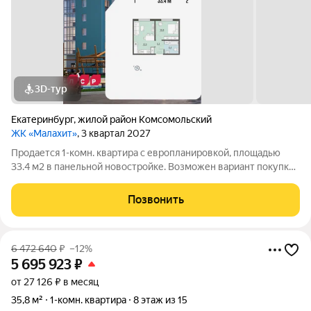
3D-тур
Екатеринбург
,
жилой район Комсомольский
ЖК «Малахит»
, 3 квартал 2027
Продается 1-комн. квартира с европланировкой, площадью
33.4 м2 в панельной новостройке. Возможен вариант покупки
с использованием ипотечных средств. Жилая площадь 10.4 м2,
кухня 15.3 м2, отделка под ключ. Квартира располагается на 2
Позвонить
этаже 15-этажного
6 472 640
₽
–12%
5 695 923
₽
от 27 126 ₽ в месяц
35,8 м²
1-комн. квартира
8 этаж из 15