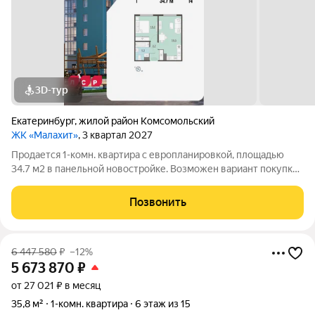
3D-тур
Екатеринбург
,
жилой район Комсомольский
ЖК «Малахит»
, 3 квартал 2027
Продается 1-комн. квартира с европланировкой, площадью
34.7 м2 в панельной новостройке. Возможен вариант покупки
с использованием ипотечных средств. Жилая площадь 10.2 м2,
кухня 16.5 м2, отделка под ключ. Квартира располагается на 14
Позвонить
этаже
6 447 580
₽
–12%
5 673 870
₽
от 27 021 ₽ в месяц
35,8 м²
1-комн. квартира
6 этаж из 15