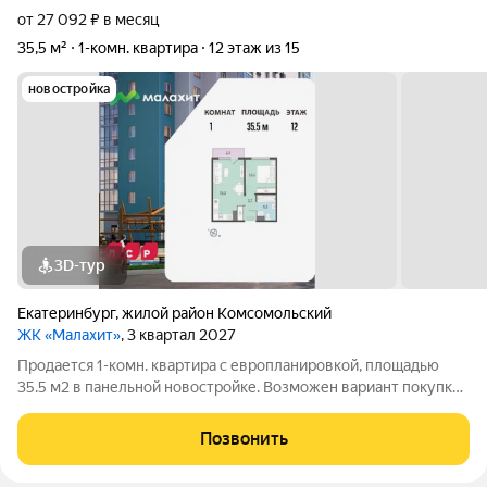
от 27 092 ₽ в месяц
35,5 м²
1-комн. квартира
12 этаж из 15
новостройка
3D-тур
Екатеринбург
,
жилой район Комсомольский
ЖК «Малахит»
, 3 квартал 2027
Продается 1-комн. квартира с европланировкой, площадью
35.5 м2 в панельной новостройке. Возможен вариант покупки
с использованием ипотечных средств. Жилая площадь 10.2 м2,
кухня 16.5 м2, отделка под ключ, балконов - 1. Квартира
Позвонить
располагается на 12