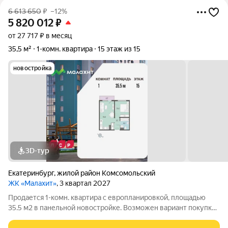
6 613 650
₽
–12%
5 820 012
₽
от 27 717 ₽ в месяц
35,5 м²
1-комн. квартира
15 этаж из 15
новостройка
3D-тур
Екатеринбург
,
жилой район Комсомольский
ЖК «Малахит»
, 3 квартал 2027
Продается 1-комн. квартира с европланировкой, площадью
35.5 м2 в панельной новостройке. Возможен вариант покупки
с использованием ипотечных средств. Жилая площадь 10.2 м2,