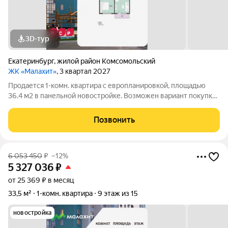
3D-тур
Екатеринбург
,
жилой район Комсомольский
ЖК «Малахит»
, 3 квартал 2027
Продается 1-комн. квартира с европланировкой, площадью
36.4 м2 в панельной новостройке. Возможен вариант покупки
с использованием ипотечных средств. Жилая площадь 10.5 м2,
кухня 17.1 м2, отделка под ключ, балконов - 1. Квартира
Позвонить
располагается на 15
6 053 450
₽
–12%
5 327 036
₽
от 25 369 ₽ в месяц
33,5 м²
1-комн. квартира
9 этаж из 15
новостройка