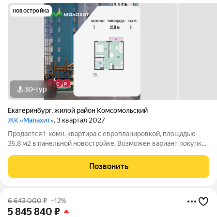
новостройка
3D-тур
Екатеринбург
,
жилой район Комсомольский
ЖК «Малахит»
, 3 квартал 2027
Продается 1-комн. квартира с европланировкой, площадью
35.8 м2 в панельной новостройке. Возможен вариант покупки
с использованием ипотечных средств. Жилая площадь 10.4 м2,
кухня 16.5 м2, отделка под ключ, балконов - 1. Квартира
Позвонить
располагается на 6
6 643 000
₽
–12%
5 845 840
₽