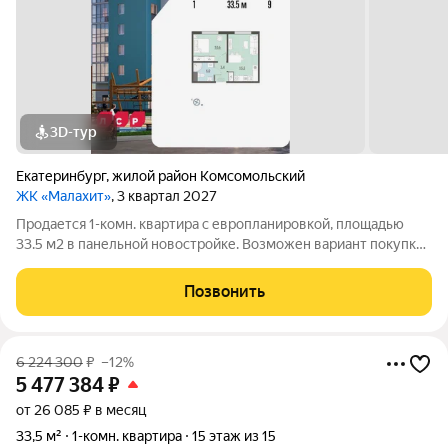
3D-тур
Екатеринбург
,
жилой район Комсомольский
ЖК «Малахит»
, 3 квартал 2027
Продается 1-комн. квартира с европланировкой, площадью
33.5 м2 в панельной новостройке. Возможен вариант покупки
с использованием ипотечных средств. Жилая площадь 10.6 м2,
кухня 15.5 м2, отделка под ключ. Квартира располагается на 9
Позвонить
этаже 15-этажного
6 224 300
₽
–12%
5 477 384
₽
от 26 085 ₽ в месяц
33,5 м²
1-комн. квартира
15 этаж из 15