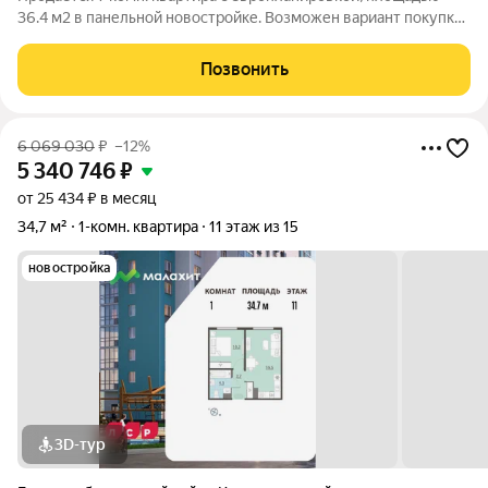
36.4 м2 в панельной новостройке. Возможен вариант покупки
с использованием ипотечных средств. Жилая площадь 10.5 м2,
кухня 17.1 м2, отделка под ключ, балконов - 1. Квартира
Позвонить
располагается на 15
6 069 030
₽
–12%
5 340 746
₽
от 25 434 ₽ в месяц
34,7 м²
1-комн. квартира
11 этаж из 15
новостройка
3D-тур