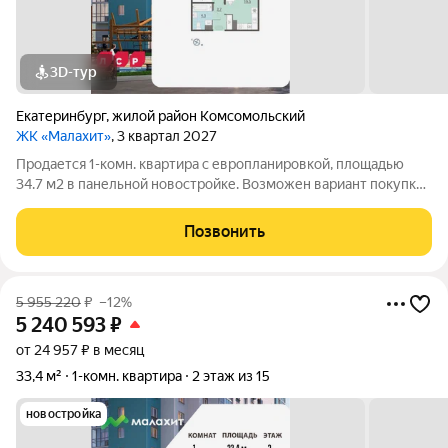
3D-тур
Екатеринбург
,
жилой район Комсомольский
ЖК «Малахит»
, 3 квартал 2027
Продается 1-комн. квартира с европланировкой, площадью
34.7 м2 в панельной новостройке. Возможен вариант покупки
с использованием ипотечных средств. Жилая площадь 10.2 м2,
кухня 16.5 м2, отделка под ключ. Квартира располагается на 15
Позвонить
этаже
5 955 220
₽
–12%
5 240 593
₽
от 24 957 ₽ в месяц
33,4 м²
1-комн. квартира
2 этаж из 15
новостройка