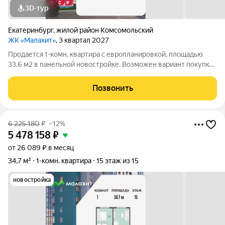
3D-тур
Екатеринбург
,
жилой район Комсомольский
ЖК «Малахит»
, 3 квартал 2027
Продается 1-комн. квартира с европланировкой, площадью
33.6 м2 в панельной новостройке. Возможен вариант покупки
с использованием ипотечных средств. Жилая площадь 10.6 м2,
кухня 15.6 м2, отделка под ключ. Квартира располагается на 7
Позвонить
этаже 15-этажного
6 225 180
₽
–12%
5 478 158
₽
от 26 089 ₽ в месяц
34,7 м²
1-комн. квартира
15 этаж из 15
новостройка