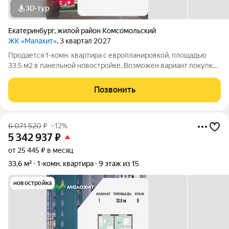
3D-тур
Екатеринбург
,
жилой район Комсомольский
ЖК «Малахит»
, 3 квартал 2027
Продается 1-комн. квартира с европланировкой, площадью
33.5 м2 в панельной новостройке. Возможен вариант покупки
с использованием ипотечных средств. Жилая площадь 10.6 м2,
кухня 15.5 м2, отделка под ключ. Квартира располагается на 10
Позвонить
этаже
6 071 520
₽
–12%
5 342 937
₽
от 25 445 ₽ в месяц
33,6 м²
1-комн. квартира
9 этаж из 15
новостройка