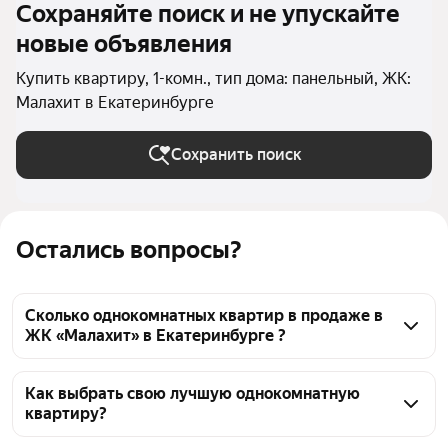
Сохраняйте поиск и не упускайте
новые объявления
Купить квартиру, 1-комн., тип дома: панельный, ЖК:
Малахит в Екатеринбурге
Сохранить поиск
Остались вопросы?
Сколько однокомнатных квартир в продаже в
ЖК «Малахит» в Екатеринбурге ?
На Яндекс Недвижимости в продаже в ЖК 
«Малахит» в Екатеринбурге 30 однокомнатных 
Как выбрать свою лучшую однокомнатную
квартиру?
квартир, из них 1 объявление от агентств, 29 
объявлений от застройщиков
Чтобы купить 1-комнатную квартиру в панельном 