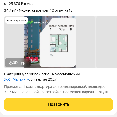
от 25 376 ₽ в месяц
34,7 м²
1-комн. квартира
10 этаж из 15
новостройка
3D-тур
Екатеринбург
,
жилой район Комсомольский
ЖК «Малахит»
, 3 квартал 2027
Продается 1-комн. квартира с европланировкой, площадью
34.7 м2 в панельной новостройке. Возможен вариант покупки
с использованием ипотечных средств. Жилая площадь 10.2 м2,
кухня 16.5 м2, отделка под ключ. Квартира располагается на 10
Позвонить
этаже