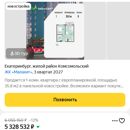
новостройка
3D-тур
Екатеринбург
,
жилой район Комсомольский
ЖК «Малахит»
, 3 квартал 2027
Продается 1-комн. квартира с европланировкой, площадью
35.8 м2 в панельной новостройке. Возможен вариант покупки
с использованием ипотечных средств. Жилая площадь 10.4 м2,
кухня 16.5 м2, отделка под ключ, балконов - 1. Квартира
Позвонить
располагается на 8
6 055 150
₽
–12%
5 328 532
₽