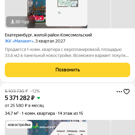
3D-тур
Екатеринбург
,
жилой район Комсомольский
ЖК «Малахит»
, 3 квартал 2027
Продается 1-комн. квартира с европланировкой, площадью
33.6 м2 в панельной новостройке. Возможен вариант покупки
с использованием ипотечных средств. Жилая площадь 10.6 м2,
кухня 15.6 м2, отделка под ключ. Квартира располагается на 9
Позвонить
этаже 15-этажного
6 103 730
₽
–12%
5 371 282
₽
от 25 580 ₽ в месяц
34,7 м²
1-комн. квартира
14 этаж из 15
новостройка