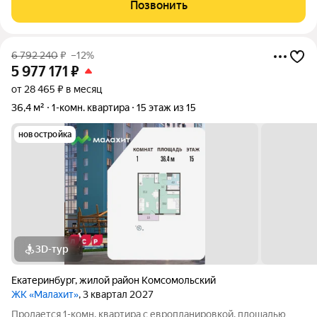
кухня 16.4 м2, отделка под ключ. Квартира располагается на 2
Позвонить
этаже 15-этажного
6 792 240
₽
–12%
5 977 171
₽
от 28 465 ₽ в месяц
36,4 м²
1-комн. квартира
15 этаж из 15
новостройка
3D-тур
Екатеринбург
,
жилой район Комсомольский
ЖК «Малахит»
, 3 квартал 2027
Продается 1-комн. квартира с европланировкой, площадью