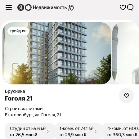
трейд-ин
Брусника
Гоголя 21
Строится
•
элитный
Екатеринбург
,
ул. Гоголя
,
21
Студии
от 55,6 м²
1-комн.
от 74,1 м²
4-комн.
от 600,
от 26,5 млн ₽
от 29,9 млн ₽
от 360,3 млн ₽