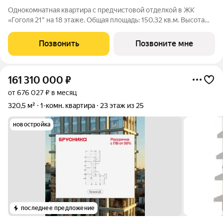
Однокомнатная квартира с предчистовой отделкой в ЖК
«Гоголя 21" на 18 этаже. Общая площадь: 150.32 кв.м. Высота
потолков 3.0 м. Квартира с кухней-гостиной и одной спальней
в проекте Гоголя 21. Особенности планировки: окна в пол,
Позвонить
Позвоните мне
панорамное
161 310 000
₽
от 676 027 ₽ в месяц
320,5 м²
1-комн. квартира
23 этаж из 25
новостройка
последнее предложение