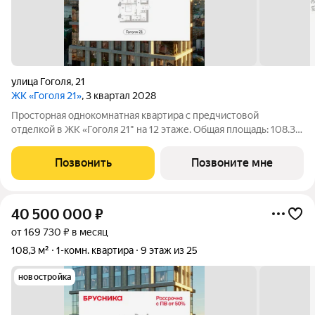
улица Гоголя
,
21
ЖК «Гоголя 21»
, 3 квартал 2028
Просторная однокомнатная квартира с предчистовой
отделкой в ЖК «Гоголя 21" на 12 этаже. Общая площадь: 108.3
кв.м., жилая: 18.3 кв.м., площадь просторной кухни-столовой:
42 кв.м. Угловая квартира, окна oбecпeчивaют paвнoмepнoe
Позвонить
Позвоните мне
ocвeщeниe в тeчeниe
40 500 000
₽
от 169 730 ₽ в месяц
108,3 м²
1-комн. квартира
9 этаж из 25
новостройка