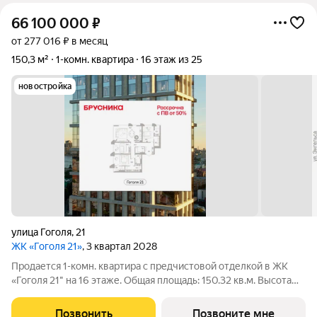
66 100 000
₽
от 277 016 ₽ в месяц
150,3 м²
1-комн. квартира
16 этаж из 25
новостройка
улица Гоголя
,
21
ЖК «Гоголя 21»
, 3 квартал 2028
Продается 1-комн. квартира с предчистовой отделкой в ЖК
«Гоголя 21" на 16 этаже. Общая площадь: 150.32 кв.м. Высота
потолков 3.0 м. Квартира с кухней-гостиной и одной спальней
в проекте Гоголя 21. Особенности планировки: окна в пол,
Позвонить
Позвоните мне