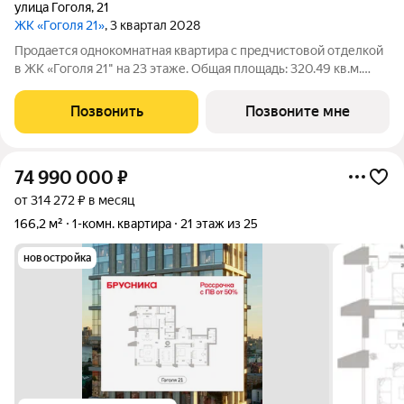
улица Гоголя
,
21
ЖК «Гоголя 21»
, 3 квартал 2028
Продается однокомнатная квартира с предчистовой отделкой
в ЖК «Гоголя 21" на 23 этаже. Общая площадь: 320.49 кв.м.
Высота потолков 3.0 м. Квартира с кухней-гостиной и одной
спальней в проекте Гоголя 21. Особенности планировки: окна в
Позвонить
Позвоните мне
пол, панорамное
74 990 000
₽
от 314 272 ₽ в месяц
166,2 м²
1-комн. квартира
21 этаж из 25
новостройка