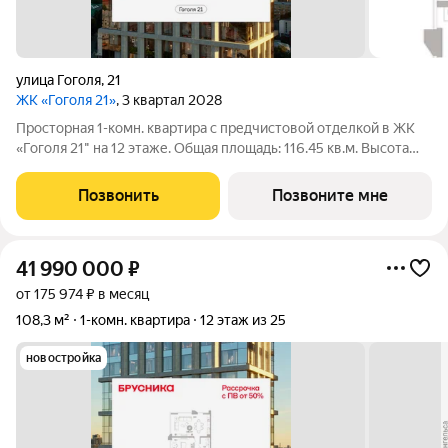
улица Гоголя
,
21
ЖК «Гоголя 21»
, 3 квартал 2028
Просторная 1-комн. квартира с предчистовой отделкой в ЖК
«Гоголя 21" на 12 этаже. Общая площадь: 116.45 кв.м. Высота
потолков 3.0 м. Квартира с кухней-гостиной и одной спальней
в проекте Гоголя 21. Особенности планировки: окна в пол,
Позвонить
Позвоните мне
панорамное
41 990 000
₽
от 175 974 ₽ в месяц
108,3 м²
1-комн. квартира
12 этаж из 25
новостройка