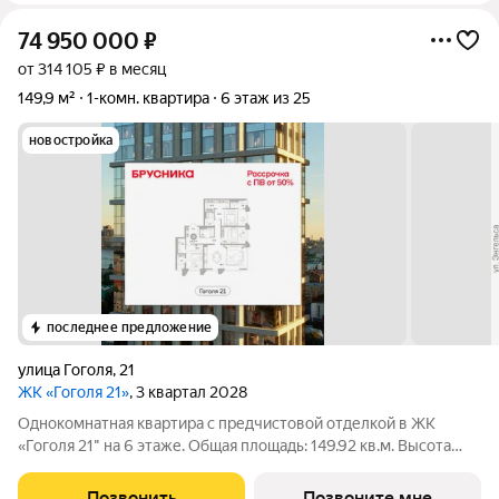
74 950 000
₽
от 314 105 ₽ в месяц
149,9 м²
1-комн. квартира
6 этаж из 25
новостройка
последнее предложение
улица Гоголя
,
21
ЖК «Гоголя 21»
, 3 квартал 2028
Однокомнатная квартира с предчистовой отделкой в ЖК
«Гоголя 21" на 6 этаже. Общая площадь: 149.92 кв.м. Высота
потолков 3.0 м. Квартира с кухней-гостиной и одной спальней
в проекте Гоголя 21. Особенности планировки: второй свет,
Позвонить
Позвоните мне