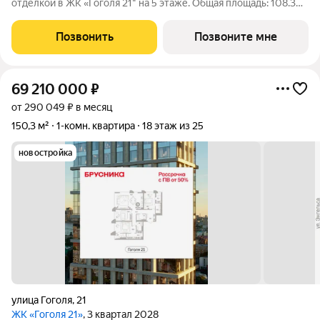
отделкой в ЖК «Гоголя 21" на 5 этаже. Общая площадь: 108.3
кв.м., жилая: 18.3 кв.м., площадь просторной кухни-столовой:
42 кв.м. Квартира угловая, идеально подойдет любителям
Позвонить
Позвоните мне
тишины и
69 210 000
₽
от 290 049 ₽ в месяц
150,3 м²
1-комн. квартира
18 этаж из 25
новостройка
улица Гоголя
,
21
ЖК «Гоголя 21»
, 3 квартал 2028