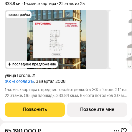
333,8 м²
1-комн. квартира
22 этаж из 25
новостройка
последнее предложение
улица Гоголя
,
21
ЖК «Гоголя 21»
, 3 квартал 2028
1-комн. квартира с предчистовой отделкой в ЖК «Гоголя 21" на
22 этаже. Общая площадь: 333.84 кв.м. Высота потолков 3.0 м.
Квартира с кухней-гостиной и одной спальней в проекте
Гоголя 21. Особенности планировки: лоджия, окна в пол,
Позвонить
Позвоните мне
панорамное
65 190 000
₽