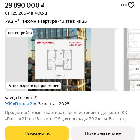
29 890 000
₽
от 125 265 ₽ в месяц
79,2 м²
1-комн. квартира
13 этаж из 25
новостройка
последнее предложение
улица Гоголя
,
21
ЖК «Гоголя 21»
, 3 квартал 2028
Продается 1-комн. квартира с предчистовой отделкой в ЖК
«Гоголя 21" на 13 этаже. Общая площадь: 79.2 кв.м. Высота
потолков 3.0 м. Квартира с кухней-гостиной и одной спальней
в проекте Гоголя 21. Особенности планировки: окна в пол,
Позвонить
Позвоните мне
панорамное