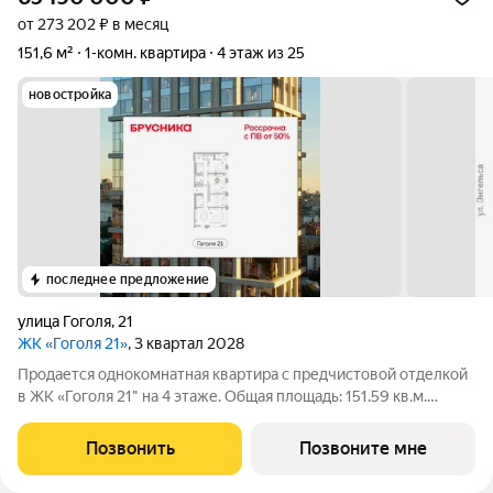
от 273 202 ₽ в месяц
151,6 м²
1-комн. квартира
4 этаж из 25
новостройка
последнее предложение
улица Гоголя
,
21
ЖК «Гоголя 21»
, 3 квартал 2028
Продается однокомнатная квартира с предчистовой отделкой
в ЖК «Гоголя 21" на 4 этаже. Общая площадь: 151.59 кв.м.
Высота потолков 3.0 м. Квартира с кухней-гостиной и одной
спальней в проекте Гоголя 21. Особенности планировки: окна в
Позвонить
Позвоните мне
пол, панорамное