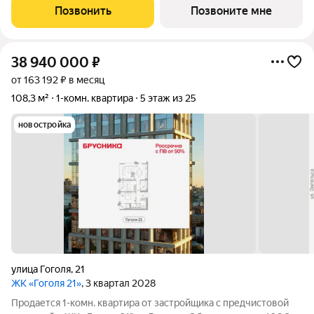
Квартира угловая, окна oбecпeчивaют paвнoмepнoe ocвeщeниe
Позвонить
Позвоните мне
в тeчeниe дня. В
38 940 000
₽
от 163 192 ₽ в месяц
108,3 м²
1-комн. квартира
5 этаж из 25
новостройка
улица Гоголя
,
21
ЖК «Гоголя 21»
, 3 квартал 2028
Продается 1-комн. квартира от застройщика с предчистовой