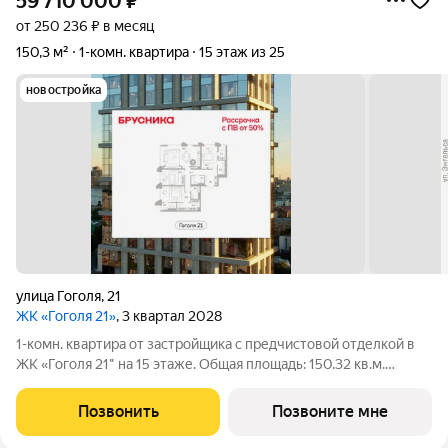
59 710 000
₽
от 250 236 ₽ в месяц
150,3 м²
1-комн. квартира
15 этаж из 25
новостройка
улица Гоголя
,
21
ЖК «Гоголя 21»
, 3 квартал 2028
1-комн. квартира от застройщика с предчистовой отделкой в
ЖК «Гоголя 21" на 15 этаже. Общая площадь: 150.32 кв.м.
Высота потолков 3.0 м. Квартира с кухней-гостиной и одной
спальней в проекте Гоголя 21. Особенности планировки: окна в
Позвонить
Позвоните мне
пол, панорамное