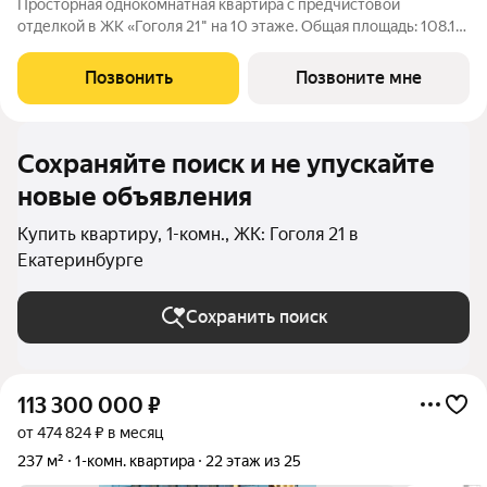
Просторная однокомнатная квартира с предчистовой
отделкой в ЖК «Гоголя 21" на 10 этаже. Общая площадь: 108.18
кв.м., жилая: 18.3 кв.м., площадь просторной кухни-столовой:
42 кв.м. Угловая квартира, окна oбecпeчивaют paвнoмepнoe
Позвонить
Позвоните мне
ocвeщeниe в тeчeниe
Сохраняйте поиск и не упускайте
новые объявления
Купить квартиру, 1-комн., ЖК: Гоголя 21 в
Екатеринбурге
Сохранить поиск
113 300 000
₽
от 474 824 ₽ в месяц
237 м²
1-комн. квартира
22 этаж из 25