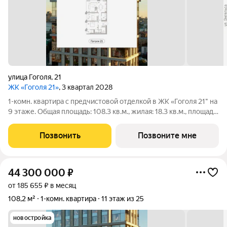
улица Гоголя
,
21
ЖК «Гоголя 21»
, 3 квартал 2028
1-комн. квартира с предчистовой отделкой в ЖК «Гоголя 21" на
9 этаже. Общая площадь: 108.3 кв.м., жилая: 18.3 кв.м., площадь
просторной кухни-столовой: 42 кв.м. Квартира угловая,
идеально подойдет любителям тишины и панорамных видов. В
Позвонить
Позвоните мне
квартире два
44 300 000
₽
от 185 655 ₽ в месяц
108,2 м²
1-комн. квартира
11 этаж из 25
новостройка