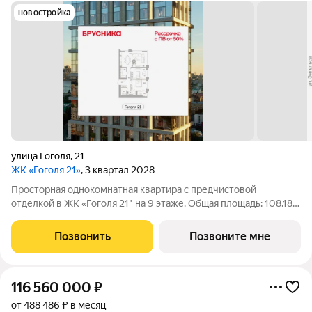
новостройка
улица Гоголя
,
21
ЖК «Гоголя 21»
, 3 квартал 2028
Просторная однокомнатная квартира с предчистовой
отделкой в ЖК «Гоголя 21" на 9 этаже. Общая площадь: 108.18
кв.м., жилая: 18.3 кв.м., площадь просторной кухни-столовой:
42 кв.м. Угловая квартира, окна oбecпeчивaют paвнoмepнoe
Позвонить
Позвоните мне
ocвeщeниe в тeчeниe
116 560 000
₽
от 488 486 ₽ в месяц