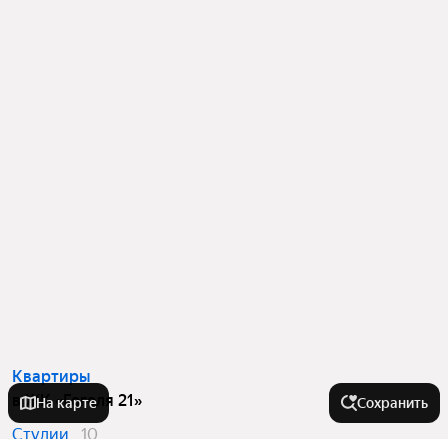
Квартиры
в ЖК «Гоголя 21»
На карте
Сохранить
Студии
10