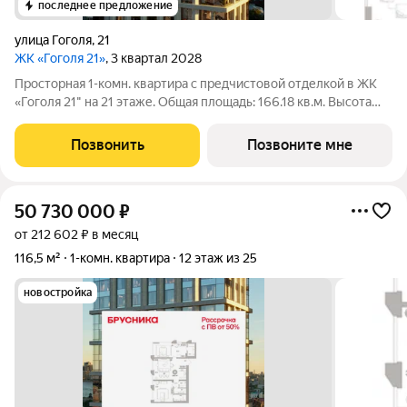
последнее предложение
улица Гоголя
,
21
ЖК «Гоголя 21»
, 3 квартал 2028
Просторная 1-комн. квартира с предчистовой отделкой в ЖК
«Гоголя 21" на 21 этаже. Общая площадь: 166.18 кв.м. Высота
потолков 3.0 м. Квартира с кухней-гостиной и одной спальней
в проекте Гоголя 21. Особенности планировки: окна в пол,
Позвонить
Позвоните мне
панорамное
50 730 000
₽
от 212 602 ₽ в месяц
116,5 м²
1-комн. квартира
12 этаж из 25
новостройка