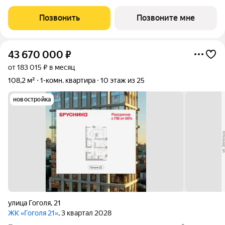
кв.м. Высота потолков 3.0 м. Квартира с кухней-гостиной и
одной спальней в проекте Гоголя 21. Особенности планировки:
Позвонить
Позвоните мне
окна в пол,
43 670 000
₽
от 183 015 ₽ в месяц
108,2 м²
1-комн. квартира
10 этаж из 25
новостройка
улица Гоголя
,
21
ЖК «Гоголя 21»
, 3 квартал 2028