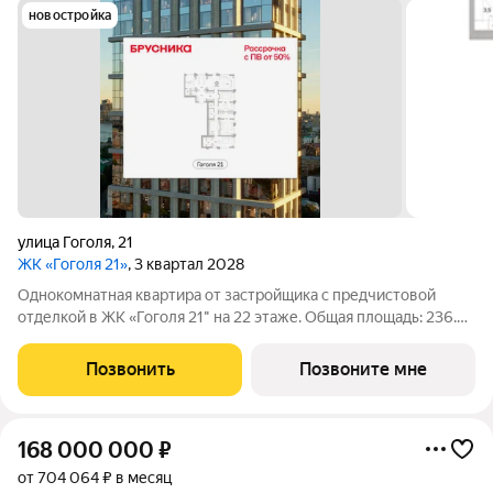
новостройка
улица Гоголя
,
21
ЖК «Гоголя 21»
, 3 квартал 2028
Однокомнатная квартира от застройщика с предчистовой
отделкой в ЖК «Гоголя 21" на 22 этаже. Общая площадь: 236.97
кв.м. Высота потолков 3.0 м. Квартира с кухней-гостиной и
одной спальней в проекте Гоголя 21. Особенности планировки:
Позвонить
Позвоните мне
окна в пол,
168 000 000
₽
от 704 064 ₽ в месяц