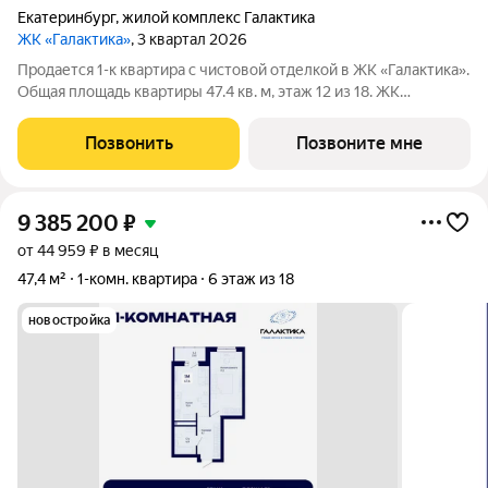
Екатеринбург
,
жилой комплекс Галактика
ЖК «Галактика»
, 3 квартал 2026
Продается 1-к квартира с чистовой отделкой в ЖК «Галактика».
Общая площадь квартиры 47.4 кв. м, этаж 12 из 18. ЖК
«Галактика» дом повышенного комфорта в составе квартала
«Космос» на проспекте Космонавтов. Это формат для тех, кто
Позвонить
Позвоните мне
любит городскую
9 385 200
₽
от 44 959 ₽ в месяц
47,4 м²
1-комн. квартира
6 этаж из 18
новостройка