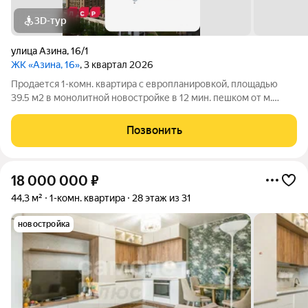
3D-тур
улица Азина
,
16/1
ЖК «Азина, 16»
, 3 квартал 2026
Продается 1-комн. квартира с европланировкой, площадью
39.5 м2 в монолитной новостройке в 12 мин. пешком от м.
Уральская. Возможен вариант покупки с использованием
ипотечных средств, есть военная ипотека. Жилая площадь 13
Позвонить
м2, кухня 16.3 м2, отделка
18 000 000
₽
44,3 м²
1-комн. квартира
28 этаж из 31
новостройка