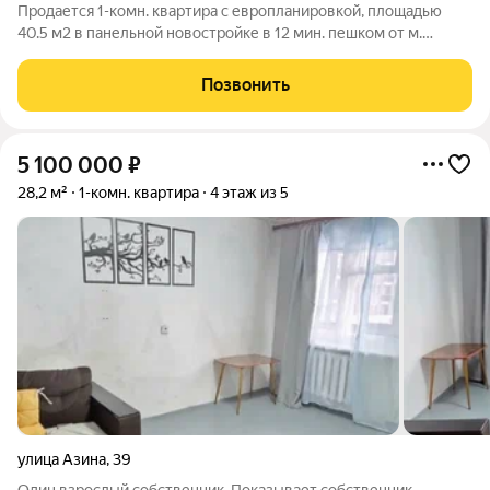
Продается 1-комн. квартира с европланировкой, площадью
40.5 м2 в панельной новостройке в 12 мин. пешком от м.
Уральская. Возможен вариант покупки с использованием
ипотечных средств, есть военная ипотека. Жилая площадь 13.5
Позвонить
м2, кухня 16.9 м2, отделка
5 100 000
₽
28,2 м²
1-комн. квартира
4 этаж из 5
улица Азина
,
39