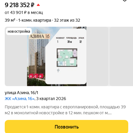
9 218 352
₽
от 43 901 ₽ в месяц
39 м²
1-комн. квартира
32 этаж из 32
новостройка
улица Азина
,
16/1
ЖК «Азина, 16»
, 3 квартал 2026
Продается 1-комн. квартира с европланировкой, площадью 39
м2 в монолитной новостройке в 12 мин. пешком от м.
Уральская. Возможен вариант покупки с использованием
ипотечных средств, есть военная ипотека. Жилая площадь 13
Позвонить
м2, кухня 16.1 м2, отделка под