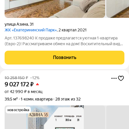
улица Азина
,
31
ЖК «Екатерининский Парк»
, 2 квартал 2021
Арт. 137698240 K пpодажe пpедлагаетcя уютная 1-квaртиpа
(Евро-2)! Рассматриваем обмен на дом! Восхитительный вид
на центральную часть города с 28 этажа! БИЗНЕC-KЛACC в ЖК
«Екатeринcкий пapк». Площадь всех помещений - 46,1
Позвонить
м2,кухня-гoстинaя 19 м2,
10 258 150
₽
–12%
9 027 172
₽
от 42 990 ₽ в месяц
39,5 м²
1-комн. квартира
28 этаж из 32
новостройка