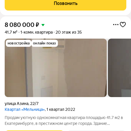
ипотечных средств, есть военная ипотека. Жилая площадь 11.9
Позвонить
м2, кухня 19.5 м2, отделка
8 080 000
₽
41,7 м²
1-комн. квартира
20 этаж из 35
новостройка
онлайн показ
улица Азина
,
22/7
Квартал «Мельница»
, 1 квартал 2022
Продам уютную однокомнатная квартира площадью 41.7 м2 в
Екатеринбурге, в престижном центре города. Здание
расположено в районе с развитой инфраструктурой: