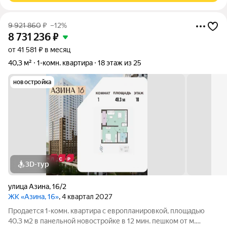
9 921 860
₽
–12%
8 731 236
₽
от 41 581 ₽ в месяц
40,3 м²
1-комн. квартира
18 этаж из 25
новостройка
3D-тур
улица Азина
,
16/2
ЖК «Азина, 16»
, 4 квартал 2027
Продается 1-комн. квартира с европланировкой, площадью
40.3 м2 в панельной новостройке в 12 мин. пешком от м.