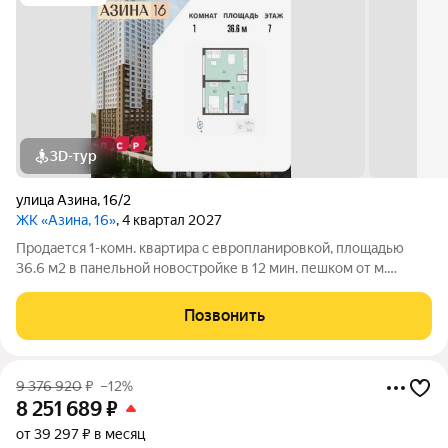
3D-тур
улица Азина
,
16/2
ЖК «Азина, 16»
, 4 квартал 2027
Продается 1-комн. квартира с европланировкой, площадью
36.6 м2 в панельной новостройке в 12 мин. пешком от м.
Уральская. Возможен вариант покупки с использованием
ипотечных средств, есть военная ипотека. Жилая площадь 10.2
Позвонить
м2, кухня 17.6 м2, отделка
9 376 920
₽
–12%
8 251 689
₽
от 39 297 ₽ в месяц