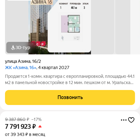
3D-тур
улица Азина
,
16/2
ЖК «Азина, 16»
, 4 квартал 2027
Продается 1-комн. квартира с европланировкой, площадью 44.1
м2 в панельной новостройке в 12 мин. пешком от м. Уральская.
Возможен вариант покупки с использованием ипотечных
средств, есть военная ипотека. Жилая площадь 10.2 м2, кухня
Позвонить
17.6 м2, отделка
9 387 860
₽
–17%
7 791 923
₽
от 39 343 ₽ в месяц