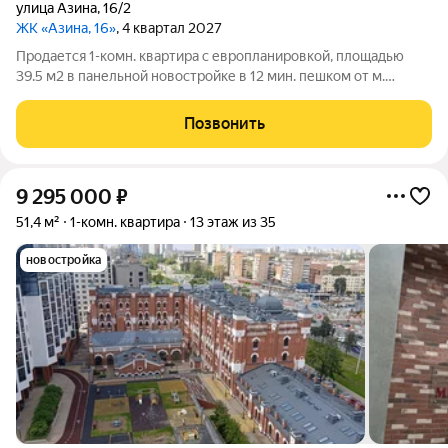
улица Азина
,
16/2
ЖК «Азина, 16»
, 4 квартал 2027
Продается 1-комн. квартира с европланировкой, площадью
39.5 м2 в панельной новостройке в 12 мин. пешком от м.
Уральская. Возможен вариант покупки с использованием
ипотечных средств, есть военная ипотека. Жилая площадь 10.4
Позвонить
м2, кухня 16.7 м2, отделка
9 295 000
₽
51,4 м²
1-комн. квартира
13 этаж из 35
новостройка