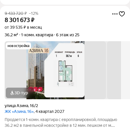
9 433 720
₽
–12%
8 301 673
₽
от 39 535 ₽ в месяц
36,2 м²
1-комн. квартира
6 этаж из 25
новостройка
3D-тур
улица Азина
,
16/2
ЖК «Азина, 16»
, 4 квартал 2027
Продается 1-комн. квартира с европланировкой, площадью
36.2 м2 в панельной новостройке в 12 мин. пешком от м.