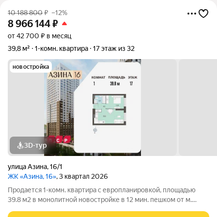
10 188 800
₽
–12%
8 966 144
₽
от 42 700 ₽ в месяц
39,8 м²
1-комн. квартира
17 этаж из 32
новостройка
3D-тур
улица Азина
,
16/1
ЖК «Азина, 16»
, 3 квартал 2026
Продается 1-комн. квартира с европланировкой, площадью
39.8 м2 в монолитной новостройке в 12 мин. пешком от м.
Уральская. Возможен вариант покупки с использованием