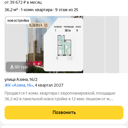
от 39 672 ₽ в месяц
36,2 м²
1-комн. квартира
9 этаж из 25
новостройка
3D-тур
улица Азина
,
16/2
ЖК «Азина, 16»
, 4 квартал 2027
Продается 1-комн. квартира с европланировкой, площадью
36.2 м2 в панельной новостройке в 12 мин. пешком от м.
Уральская. Возможен вариант покупки с использованием
ипотечных средств, есть военная ипотека. Жилая площадь 10
Позвонить
м2, кухня 15.8 м2, отделка