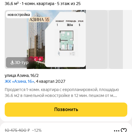
36,6 м²
1-комн. квартира
5 этаж из 25
новостройка
3D-тур
улица Азина
,
16/2
ЖК «Азина, 16»
, 4 квартал 2027
Продается 1-комн. квартира с европланировкой, площадью
36.6 м2 в панельной новостройке в 12 мин. пешком от м.
Уральская. Возможен вариант покупки с использованием
ипотечных средств, есть военная ипотека. Жилая площадь 10.2
Позвонить
м2, кухня 17.6 м2, отделка
10 475 400
₽
–12%