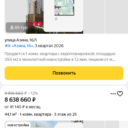
3D-тур
улица Азина
,
16/1
ЖК «Азина, 16»
, 3 квартал 2026
Продается 1-комн. квартира с европланировкой, площадью
39.5 м2 в монолитной новостройке в 12 мин. пешком от м.
Уральская. Возможен вариант покупки с использованием
ипотечных средств, есть военная ипотека. Жилая площадь 13
Позвонить
м2, кухня 16.3 м2, отделка
9 816 660
₽
–12%
8 638 660
₽
от 41 140 ₽ в месяц
44,1 м²
1-комн. квартира
3 этаж из 25
новостройка