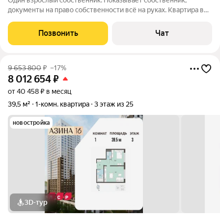
Один взрослый собственник. Показывает собственник,
документы на право собственности всё на руках. Квартира в
ипотеке Сбербанк. Идём в офис Сбербанка на сделку. Мебель
и техника остаются. Простая кухня остаётся. Ремонт
Позвонить
Чат
косметический, не евро квартира.
9 653 800
₽
–17%
8 012 654
₽
от 40 458 ₽ в месяц
39,5 м²
1-комн. квартира
3 этаж из 25
новостройка
3D-тур