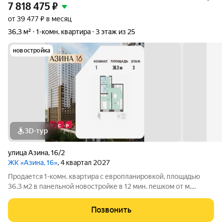
7 818 475
₽
от 39 477 ₽ в месяц
36,3 м²
1-комн. квартира
3 этаж из 25
новостройка
3D-тур
улица Азина
,
16/2
ЖК «Азина, 16»
, 4 квартал 2027
Продается 1-комн. квартира с европланировкой, площадью
36.3 м2 в панельной новостройке в 12 мин. пешком от м.
Уральская. Возможен вариант покупки с использованием
ипотечных средств, есть военная ипотека. Жилая площадь 10
Позвонить
м2, кухня 15.9 м2, отделка