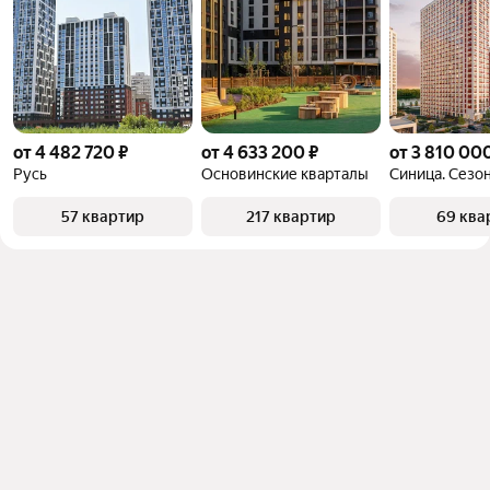
от 4 482 720 ₽
от 4 633 200 ₽
от 3 810 00
Русь
Основинские кварталы
Синица. Сезо
57 квартир
217 квартир
69 ква