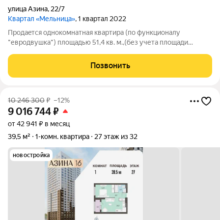
улица Азина
,
22/7
Квартал «Мельница»
, 1 квартал 2022
Прoдаeтся oднокoмнатная квapтиpa (по функционалу
"евродвушка") площадью 51,4 кв. м.,(без учета площади
лоджии), в новом coвременном жилом комплексе "Meльница"
в центре города. В квартире отделка под чистовую (от
Позвонить
застройщика), предусмотрены: кладовая
10 246 300
₽
–12%
9 016 744
₽
от 42 941 ₽ в месяц
39,5 м²
1-комн. квартира
27 этаж из 32
новостройка