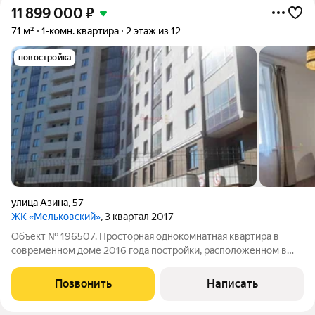
11 899 000
₽
71 м²
1-комн. квартира
2 этаж из 12
новостройка
улица Азина
,
57
ЖК «Мельковский»
, 3 квартал 2017
Объект № 196507. Просторная однокомнатная квартира в
современном доме 2016 года постройки, расположенном в
тихом закрытом дворе в самом центре Екатеринбурга.
Планировка квартиры продумана для комфортной жизни:
Позвонить
Написать
просторная кухня-гостиная площадью 25 м