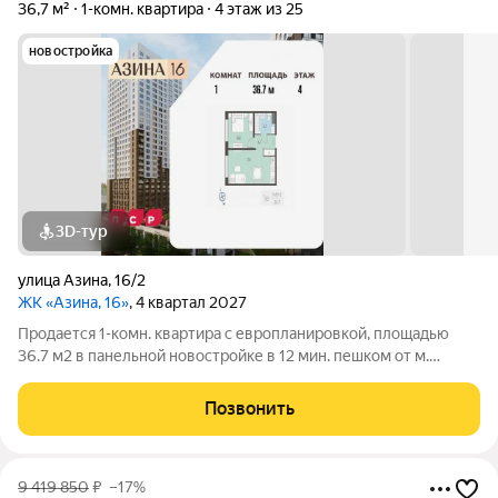
36,7 м²
1-комн. квартира
4 этаж из 25
новостройка
3D-тур
улица Азина
,
16/2
ЖК «Азина, 16»
, 4 квартал 2027
Продается 1-комн. квартира с европланировкой, площадью
36.7 м2 в панельной новостройке в 12 мин. пешком от м.
Уральская. Возможен вариант покупки с использованием
ипотечных средств, есть военная ипотека. Жилая площадь 10.2
Позвонить
м2, кухня 17.6 м2, отделка
9 419 850
₽
–17%