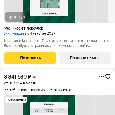
3D-тур
Ученический переулок
ЖК «Чаадаев»
, 4 квартал 2027
Квартал «Чаадаев» от Практики располагается в тихом центре
Екатеринбурга, в границах улиц Комсомольской и
Студенческой. Проект удачно скрыт от шумных дорог,
предлагая резидентам тишину в центре города.В шаговой
Позвонить
Позвоните мне
доступности ведущие вузы, театры,
8 841 630
₽
от 31 723 ₽ в месяц
37,8 м²
1-комн. квартира
29 этаж из 31
новостройка