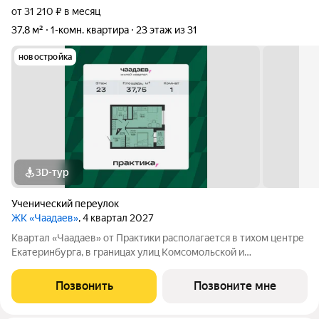
от 31 210 ₽ в месяц
37,8 м²
1-комн. квартира
23 этаж из 31
новостройка
3D-тур
Ученический переулок
ЖК «Чаадаев»
, 4 квартал 2027
Квартал «Чаадаев» от Практики располагается в тихом центре
Екатеринбурга, в границах улиц Комсомольской и
Студенческой. Проект удачно скрыт от шумных дорог,
предлагая резидентам тишину в центре города.В шаговой
Позвонить
Позвоните мне
доступности ведущие вузы, театры,