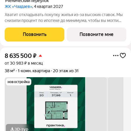
Ученический переулок
ЖК «Чаадаев»
, 4 квартал 2027
Хватит откладывать покупку жилья из-за высоких ставок. Мы
снизили процент по ипотеке до минимума, чтобы вы могли
переехать в новую квартиру без финансового стресса. Ставка
для всех от 0,11%. Узнай свое выгодное предложение в отделе
Позвонить
Позвоните мне
продаж прямо
8 635 500
₽
от 30 983 ₽ в месяц
38 м²
1-комн. квартира
20 этаж из 31
новостройка
3D-тур