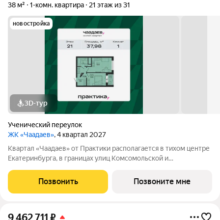
38 м²
1-комн. квартира
21 этаж из 31
новостройка
3D-тур
Ученический переулок
ЖК «Чаадаев»
, 4 квартал 2027
Квартал «Чаадаев» от Практики располагается в тихом центре
Екатеринбурга, в границах улиц Комсомольской и
Студенческой. Проект удачно скрыт от шумных дорог,
предлагая резидентам тишину в центре города.В шаговой
Позвонить
Позвоните мне
доступности ведущие вузы, театры,
9 462 711
₽