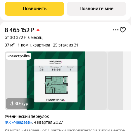
Студенческой. Проект удачно скрыт от шумных дорог,
предлагая резидентам тишину в центре города.В шаговой
Позвонить
Позвоните мне
доступности ведущие вузы, театры,
8 465 152
₽
от 30 372 ₽ в месяц
37 м²
1-комн. квартира
25 этаж из 31
новостройка
3D-тур
Ученический переулок
ЖК «Чаадаев»
, 4 квартал 2027
Квартал «Чаадаев» от Практики располагается в тихом центре