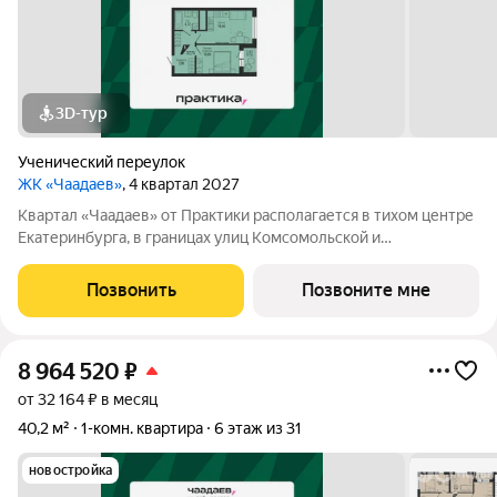
3D-тур
Ученический переулок
ЖК «Чаадаев»
, 4 квартал 2027
Квартал «Чаадаев» от Практики располагается в тихом центре
Екатеринбурга, в границах улиц Комсомольской и
Студенческой. Проект удачно скрыт от шумных дорог,
предлагая резидентам тишину в центре города.В шаговой
Позвонить
Позвоните мне
доступности ведущие вузы, театры,
8 964 520
₽
от 32 164 ₽ в месяц
40,2 м²
1-комн. квартира
6 этаж из 31
новостройка