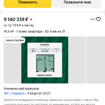
предлагая резидентам тишину в центре города.В шаговой
Позвонить
Позвоните мне
доступности ведущие вузы, театры,
9 140 339
₽
от 32 794 ₽ в месяц
41,5 м²
1-комн. квартира
30 этаж из 31
новостройка
Ученический переулок
ЖК «Чаадаев»
, 4 квартал 2027
Хватит откладывать покупку жилья из-за высоких ставок. Мы
снизили процент по ипотеке до минимума, чтобы вы могли