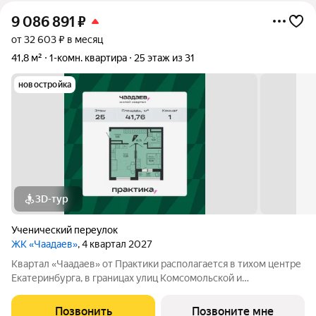
9 086 891
₽
от 32 603 ₽ в месяц
41,8 м²
1-комн. квартира
25 этаж из 31
новостройка
3D-тур
Ученический переулок
ЖК «Чаадаев»
, 4 квартал 2027
Квартал «Чаадаев» от Практики располагается в тихом центре
Екатеринбурга, в границах улиц Комсомольской и
Студенческой. Проект удачно скрыт от шумных дорог,
предлагая резидентам тишину в центре города.В шаговой
Позвонить
Позвоните мне