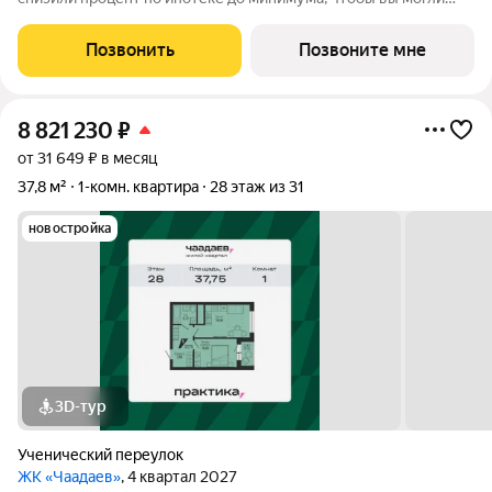
переехать в новую квартиру без финансового стресса. Ставка
для всех от 0,11%. Узнай свое выгодное предложение в отделе
Позвонить
Позвоните мне
продаж прямо
8 821 230
₽
от 31 649 ₽ в месяц
37,8 м²
1-комн. квартира
28 этаж из 31
новостройка
3D-тур
Ученический переулок
ЖК «Чаадаев»
, 4 квартал 2027