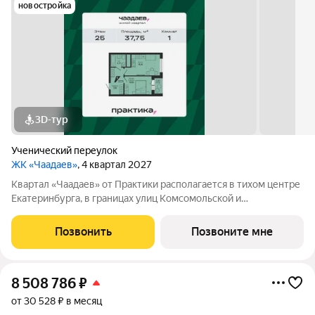
новостройка
3D-тур
Ученический переулок
ЖК «Чаадаев»
, 4 квартал 2027
Квартал «Чаадаев» от Практики располагается в тихом центре
Екатеринбурга, в границах улиц Комсомольской и
Студенческой. Проект удачно скрыт от шумных дорог,
предлагая резидентам тишину в центре города.В шаговой
Позвонить
Позвоните мне
доступности ведущие вузы, театры,
8 508 786
₽
от 30 528 ₽ в месяц