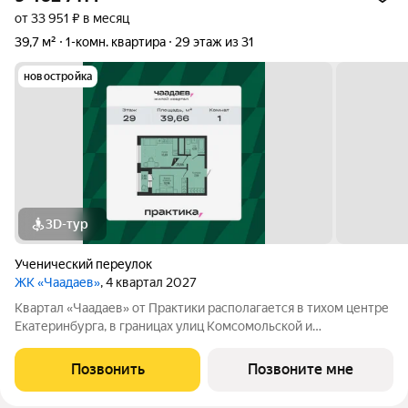
от 33 951 ₽ в месяц
39,7 м²
1-комн. квартира
29 этаж из 31
новостройка
3D-тур
Ученический переулок
ЖК «Чаадаев»
, 4 квартал 2027
Квартал «Чаадаев» от Практики располагается в тихом центре
Екатеринбурга, в границах улиц Комсомольской и
Студенческой. Проект удачно скрыт от шумных дорог,
предлагая резидентам тишину в центре города.В шаговой
Позвонить
Позвоните мне
доступности ведущие вузы, театры,