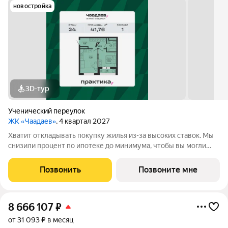
новостройка
3D-тур
Ученический переулок
ЖК «Чаадаев»
, 4 квартал 2027
Хватит откладывать покупку жилья из-за высоких ставок. Мы
снизили процент по ипотеке до минимума, чтобы вы могли
переехать в новую квартиру без финансового стресса. Ставка
для всех от 0,11%. Узнай свое выгодное предложение в отделе
Позвонить
Позвоните мне
продаж прямо
8 666 107
₽
от 31 093 ₽ в месяц