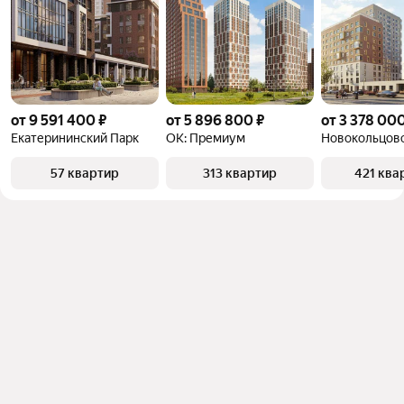
от 9 591 400 ₽
от 5 896 800 ₽
от 3 378 000
Екатерининский Парк
ОК: Премиум
Новокольцов
57 квартир
313 квартир
421 ква