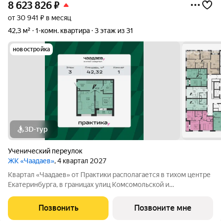
8 623 826
₽
от 30 941 ₽ в месяц
42,3 м²
1-комн. квартира
3 этаж из 31
новостройка
3D-тур
Ученический переулок
ЖК «Чаадаев»
, 4 квартал 2027
Квартал «Чаадаев» от Практики располагается в тихом центре
Екатеринбурга, в границах улиц Комсомольской и
Студенческой. Проект удачно скрыт от шумных дорог,
предлагая резидентам тишину в центре города.В шаговой
Позвонить
Позвоните мне
доступности ведущие вузы, театры,