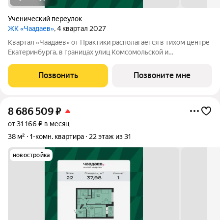
Ученический переулок
ЖК «Чаадаев»
, 4 квартал 2027
Квартал «Чаадаев» от Практики располагается в тихом центре
Екатеринбурга, в границах улиц Комсомольской и
Студенческой. Проект удачно скрыт от шумных дорог,
предлагая резидентам тишину в центре города.В шаговой
Позвонить
Позвоните мне
доступности ведущие вузы, театры,
8 686 509
₽
от 31 166 ₽ в месяц
38 м²
1-комн. квартира
22 этаж из 31
новостройка