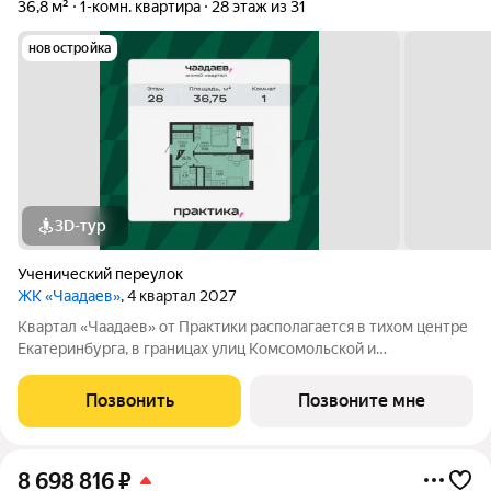
36,8 м²
1-комн. квартира
28 этаж из 31
новостройка
3D-тур
Ученический переулок
ЖК «Чаадаев»
, 4 квартал 2027
Квартал «Чаадаев» от Практики располагается в тихом центре
Екатеринбурга, в границах улиц Комсомольской и
Студенческой. Проект удачно скрыт от шумных дорог,
предлагая резидентам тишину в центре города.В шаговой
Позвонить
Позвоните мне
доступности ведущие вузы, театры,
8 698 816
₽