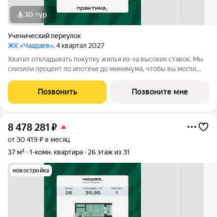
3D-тур
Ученический переулок
ЖК «Чаадаев»
, 4 квартал 2027
Хватит откладывать покупку жилья из-за высоких ставок. Мы
снизили процент по ипотеке до минимума, чтобы вы могли
переехать в новую квартиру без финансового стресса. Ставка
для всех от 0,11%. Узнай свое выгодное предложение в отделе
Позвонить
Позвоните мне
продаж прямо
8 478 281
₽
от 30 419 ₽ в месяц
37 м²
1-комн. квартира
26 этаж из 31
новостройка