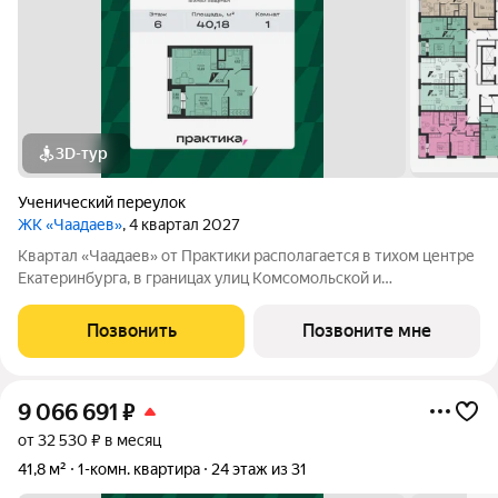
3D-тур
Ученический переулок
ЖК «Чаадаев»
, 4 квартал 2027
Квартал «Чаадаев» от Практики располагается в тихом центре
Екатеринбурга, в границах улиц Комсомольской и
Студенческой. Проект удачно скрыт от шумных дорог,
предлагая резидентам тишину в центре города.В шаговой
Позвонить
Позвоните мне
доступности ведущие вузы, театры,
9 066 691
₽
от 32 530 ₽ в месяц
41,8 м²
1-комн. квартира
24 этаж из 31