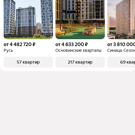
от 4 482 720 ₽
от 4 633 200 ₽
от 3 810 00
Русь
Основинские кварталы
Синица. Сезо
57 квартир
217 квартир
69 ква