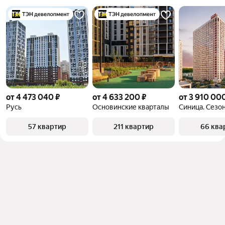
от 4 473 040 ₽
от 4 633 200 ₽
от 3 910 00
Русь
Основинские кварталы
Синица. Сезо
57 квартир
211 квартир
66 ква