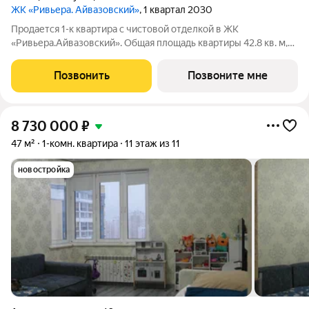
ЖК «Ривьера. Айвазовский»
, 1 квартал 2030
Продается 1-к квартира с чистовой отделкой в ЖК
«Ривьера.Айвазовский». Общая площадь квартиры 42.8 кв. м,
этаж 2 из 30. ЖК «Ривьера. Айвазовский» современный жилой
квартал в районе Центр-Юг Екатеринбурга. Проект
Позвонить
Позвоните мне
ориентирован на жителей, которые
8 730 000
₽
47 м²
1-комн. квартира
11 этаж из 11
новостройка