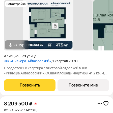
новостройка
3D-тур
Авиационная улица
ЖК «Ривьера. Айвазовский»
, 1 квартал 2030
Продается 1-к квартира с чистовой отделкой в ЖК
«Ривьера.Айвазовский». Общая площадь квартиры 41.2 кв. м,
этаж 19 из 30. ЖК «Ривьера. Айвазовский» современный
жилой квартал в районе Центр-Юг Екатеринбурга. Проект
Позвонить
Позвоните мне
ориентирован на жителей, которые
8 209 500
₽
от 39 327 ₽ в месяц