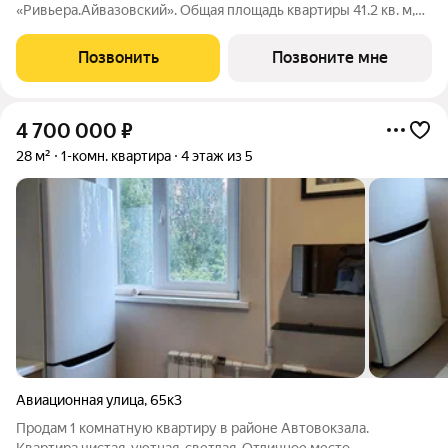
«Ривьера.Айвазовский». Общая площадь квартиры 41.2 кв. м,
этаж 5 из 30. ЖК «Ривьера. Айвазовский» современный жилой
квартал в районе Центр-Юг Екатеринбурга. Проект
Позвонить
Позвоните мне
ориентирован на жителей, которые
4 700 000
₽
28 м²
1-комн. квартира
4 этаж из 5
Авиационная улица
,
65к3
Продам 1 комнатную квартиру в районе Автовокзала.