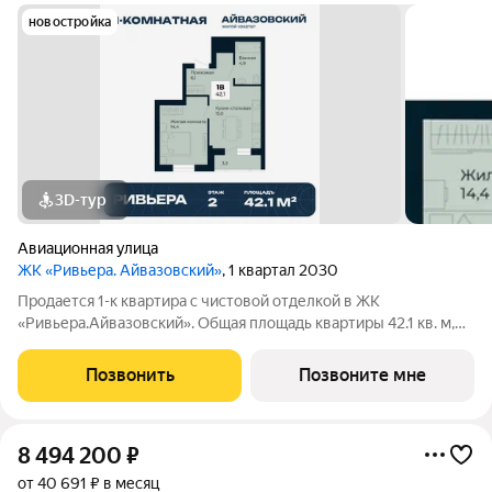
новостройка
3D-тур
Авиационная улица
ЖК «Ривьера. Айвазовский»
, 1 квартал 2030
Продается 1-к квартира с чистовой отделкой в ЖК
«Ривьера.Айвазовский». Общая площадь квартиры 42.1 кв. м,
этаж 2 из 30. ЖК «Ривьера. Айвазовский» современный жилой
квартал в районе Центр-Юг Екатеринбурга. Проект
Позвонить
Позвоните мне
ориентирован на жителей, которые
8 494 200
₽
от 40 691 ₽ в месяц