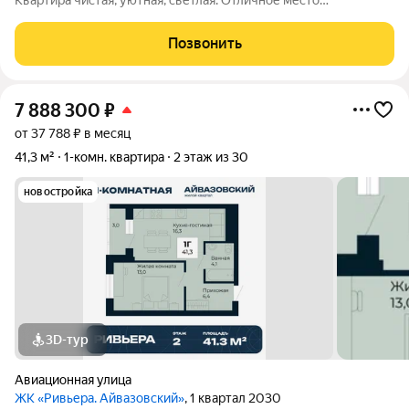
Квартира чистая, уютная, светлая. Отличное место
расположение дома. В шаговой доступности школы, детские
сады, поликлиники, магазины, аптеки и кафе. Удобная
Позвонить
транспортная доступность: недалеко Южный
7 888 300
₽
от 37 788 ₽ в месяц
41,3 м²
1-комн. квартира
2 этаж из 30
новостройка
3D-тур
Авиационная улица
ЖК «Ривьера. Айвазовский»
, 1 квартал 2030