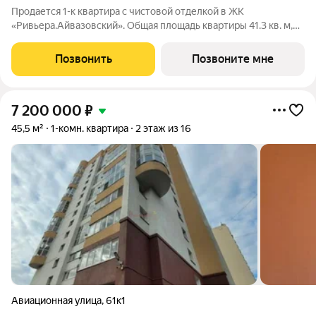
Продается 1-к квартира с чистовой отделкой в ЖК
«Ривьера.Айвазовский». Общая площадь квартиры 41.3 кв. м,
этаж 2 из 30. ЖК «Ривьера. Айвазовский» современный жилой
квартал в районе Центр-Юг Екатеринбурга. Проект
Позвонить
Позвоните мне
ориентирован на жителей, которые
7 200 000
₽
45,5 м²
1-комн. квартира
2 этаж из 16
Авиационная улица
,
61к1