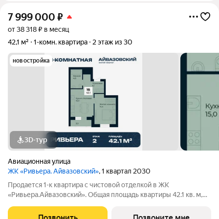
7 999 000
₽
от 38 318 ₽ в месяц
42,1 м²
1-комн. квартира
2 этаж из 30
новостройка
3D-тур
Авиационная улица
ЖК «Ривьера. Айвазовский»
, 1 квартал 2030
Продается 1-к квартира с чистовой отделкой в ЖК
«Ривьера.Айвазовский». Общая площадь квартиры 42.1 кв. м,
этаж 2 из 30. ЖК «Ривьера. Айвазовский» современный жилой
квартал в районе Центр-Юг Екатеринбурга. Проект
Позвонить
Позвоните мне