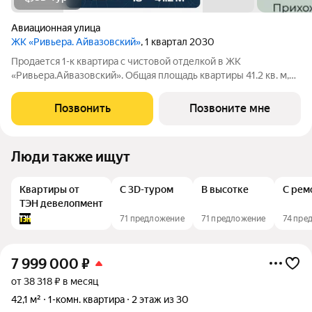
Авиационная улица
ЖК «Ривьера. Айвазовский»
, 1 квартал 2030
Продается 1-к квартира с чистовой отделкой в ЖК
«Ривьера.Айвазовский». Общая площадь квартиры 41.2 кв. м,
этаж 18 из 30. ЖК «Ривьера. Айвазовский» современный
жилой квартал в районе Центр-Юг Екатеринбурга. Проект
Позвонить
Позвоните мне
ориентирован на жителей, которые
Люди также ищут
Квартиры от
С 3D-туром
В высотке
С рем
ТЭН девелопмент
71 предложение
71 предложение
74 пре
7 999 000
₽
от 38 318 ₽ в месяц
42,1 м²
1-комн. квартира
2 этаж из 30