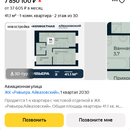
7 850 100
₽
от 37 605 ₽ в месяц
41,1 м²
1-комн. квартира
2 этаж из 30
новостройка
3D-тур
Авиационная улица
ЖК «Ривьера. Айвазовский»
, 1 квартал 2030
Продается 1-к квартира с чистовой отделкой в ЖК
«Ривьера.Айвазовский». Общая площадь квартиры 41.1 кв. м,
этаж 2 из 30. ЖК «Ривьера. Айвазовский» современный жилой
квартал в районе Центр-Юг Екатеринбурга. Проект
Позвонить
Позвоните мне
ориентирован на жителей, которые