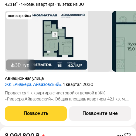
42,1 м²
1-комн. квартира
15 этаж из 30
новостройка
3D-тур
Авиационная улица
ЖК «Ривьера. Айвазовский»
, 1 квартал 2030
Продается 1-к квартира с чистовой отделкой в ЖК
«Ривьера.Айвазовский». Общая площадь квартиры 42.1 кв. м,
этаж 15 из 30. ЖК «Ривьера. Айвазовский» современный
жилой квартал в районе Центр-Юг Екатеринбурга. Проект
Позвонить
Позвоните мне
ориентирован на жителей, которые
8 094 800
₽