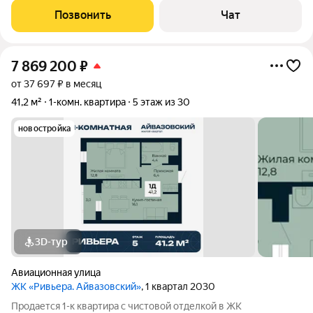
недалеко Южный автовокзал, есть остановки общественного
Позвонить
Чат
транспорта (автобусы,
7 869 200
₽
от 37 697 ₽ в месяц
41,2 м²
1-комн. квартира
5 этаж из 30
новостройка
3D-тур
Авиационная улица
ЖК «Ривьера. Айвазовский»
, 1 квартал 2030
Продается 1-к квартира с чистовой отделкой в ЖК