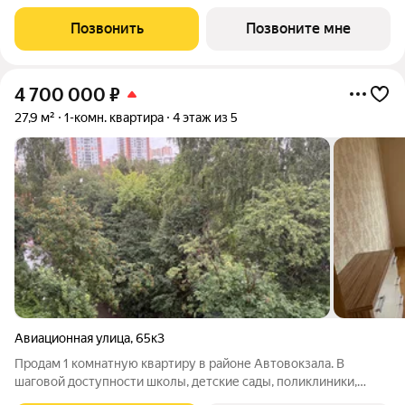
ориентирован на жителей, которые
Позвонить
Позвоните мне
4 700 000
₽
27,9 м²
1-комн. квартира
4 этаж из 5
Авиационная улица
,
65к3
Продам 1 комнатную квартиру в районе Автовокзала. В
шаговой доступности школы, детские сады, поликлиники,
магазины, аптеки и кафе. Удобная транспортная доступность: