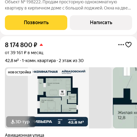
Объект № 198222. Продам просторную однокомнатную
квартиру в кирпичном доме с большой лоджией. Окна на две
стороны. В доме ТСЖ, придомовая территория огорожена,
охрана. В собственности более 20 лет, без обременений,
Позвонить
Написать
быстрый выход на сделку.
8 174 800
₽
от 39 161 ₽ в месяц
42,8 м²
1-комн. квартира
2 этаж из 30
новостройка
3D-тур
Авиационная улица