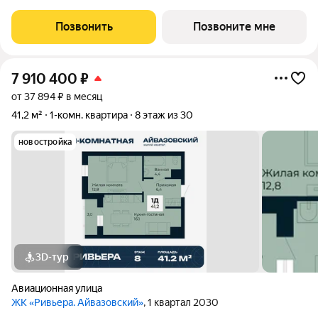
этаж 3 из 30. ЖК «Ривьера. Айвазовский» современный жилой
квартал в районе Центр-Юг Екатеринбурга. Проект
Позвонить
Позвоните мне
ориентирован на жителей, которые
7 910 400
₽
от 37 894 ₽ в месяц
41,2 м²
1-комн. квартира
8 этаж из 30
новостройка
3D-тур
Авиационная улица
ЖК «Ривьера. Айвазовский»
, 1 квартал 2030