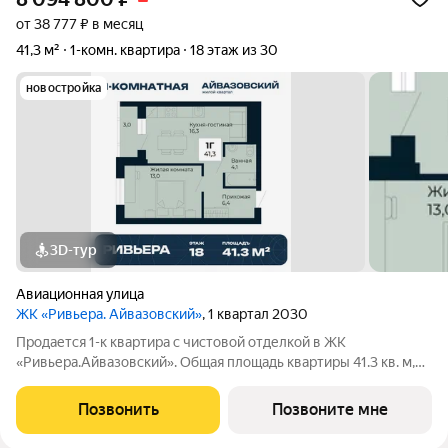
от 38 777 ₽ в месяц
41,3 м²
1-комн. квартира
18 этаж из 30
новостройка
3D-тур
Авиационная улица
ЖК «Ривьера. Айвазовский»
, 1 квартал 2030
Продается 1-к квартира с чистовой отделкой в ЖК
«Ривьера.Айвазовский». Общая площадь квартиры 41.3 кв. м,
этаж 18 из 30. ЖК «Ривьера. Айвазовский» современный
жилой квартал в районе Центр-Юг Екатеринбурга. Проект
Позвонить
Позвоните мне
ориентирован на жителей, которые