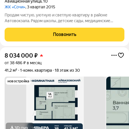
Авиационная улица
,
10
ЖК «Сочи»
, 3 квартал 2015
Продам чистую, уютную и светлую квартиру в районе
Автовокзала. Рядом школы, детские сады, медицинские
учреждения, торговые центры, развивающие секции - все для
счастливой и безопасной жизни. Район самый комфортный для
Позвонить
проживания, расположен в
8 034 000
₽
от 38 486 ₽ в месяц
41,2 м²
1-комн. квартира
18 этаж из 30
новостройка
3D-тур