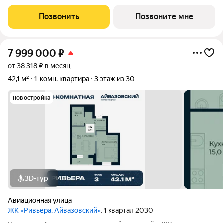
этаж 14 из 30. ЖК «Ривьера. Айвазовский» современный
жилой квартал в районе Центр-Юг Екатеринбурга. Проект
Позвонить
Позвоните мне
ориентирован на жителей, которые
7 999 000
₽
от 38 318 ₽ в месяц
42,1 м²
1-комн. квартира
3 этаж из 30
новостройка
3D-тур
Авиационная улица
ЖК «Ривьера. Айвазовский»
, 1 квартал 2030