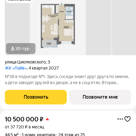
3D-тур
улица Циолковского
,
3
ЖК «Лайв»
, 4 квартал 2027
№38 в подъезде №1. Здесь соседи знают друг друга по имени,
а дети заводят друзей во дворе, а не в соцсетях. Вторая
очередь квартала «Лайв» это современные технологии
комфорта и особенное внимание к атмосфере
Позвонить
Позвоните мне
добрососедства. В первой очереди
10 500 000
₽
от 37 720 ₽ в месяц
44,5 м²
1-комн. квартира
24 этаж из 25