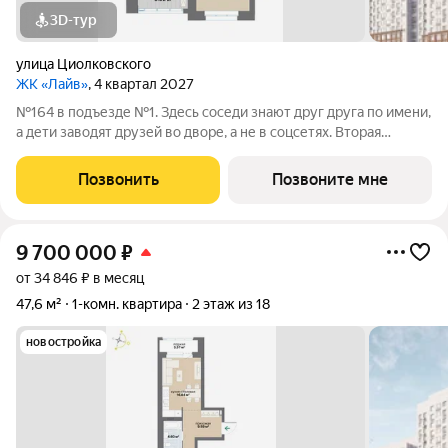
3D-тур
улица Циолковского
ЖК «Лайв»
, 4 квартал 2027
№164 в подъезде №1. Здесь соседи знают друг друга по имени,
а дети заводят друзей во дворе, а не в соцсетях. Вторая
очередь квартала «Лайв» это современные технологии
комфорта и особенное внимание к атмосфере
Позвонить
Позвоните мне
добрососедства. В первой очереди
9 700 000
₽
от 34 846 ₽ в месяц
47,6 м²
1-комн. квартира
2 этаж из 18
новостройка