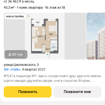
от 36 462 ₽ в месяц
43,3 м²
1-комн. квартира
16 этаж из 18
новостройка
3D-тур
улица Циолковского
,
3
ЖК «Лайв»
, 4 квартал 2027
№547 в подъезде №1. Здесь соседи знают друг друга по имени,
а дети заводят друзей во дворе, а не в соцсетях. Вторая
очередь квартала «Лайв» это современные технологии
комфорта и особенное внимание к атмосфере
Позвонить
Позвоните мне
добрососедства. В первой очереди