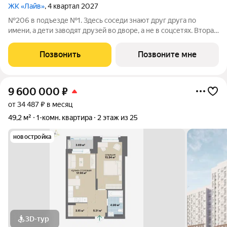
ЖК «Лайв»
, 4 квартал 2027
№206 в подъезде №1. Здесь соседи знают друг друга по
имени, а дети заводят друзей во дворе, а не в соцсетях. Вторая
очередь квартала «Лайв» это современные технологии
комфорта и особенное внимание к атмосфере
Позвонить
Позвоните мне
добрососедства. В первой очереди
9 600 000
₽
от 34 487 ₽ в месяц
49,2 м²
1-комн. квартира
2 этаж из 25
новостройка
3D-тур