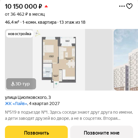
10 150 000
₽
от 36 462 ₽ в месяц
46,4 м²
1-комн. квартира
13 этаж из 18
новостройка
3D-тур
улица Циолковского
,
3
ЖК «Лайв»
, 4 квартал 2027
№519 в подъезде №1. Здесь соседи знают друг друга по имени,
а дети заводят друзей во дворе, а не в соцсетях. Вторая
очередь квартала «Лайв» это современные технологии
комфорта и особенное внимание к атмосфере
Позвонить
Позвоните мне
добрососедства. В первой очереди