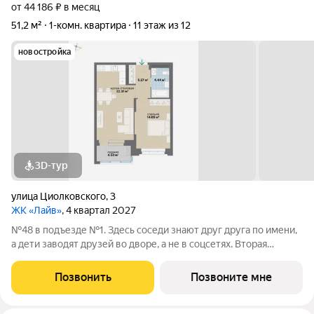
от 44 186 ₽ в месяц
51,2 м²
1-комн. квартира
11 этаж из 12
новостройка
3D-тур
улица Циолковского
,
3
ЖК «Лайв»
, 4 квартал 2027
№48 в подъезде №1. Здесь соседи знают друг друга по имени,
а дети заводят друзей во дворе, а не в соцсетях. Вторая
очередь квартала «Лайв» это современные технологии
комфорта и особенное внимание к атмосфере
Позвонить
Позвоните мне
добрососедства. В первой очереди