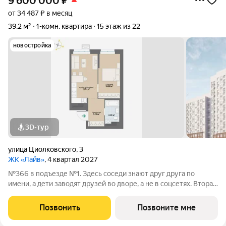
9 600 000
₽
от 34 487 ₽ в месяц
39,2 м²
1-комн. квартира
15 этаж из 22
новостройка
3D-тур
улица Циолковского
,
3
ЖК «Лайв»
, 4 квартал 2027
№366 в подъезде №1. Здесь соседи знают друг друга по
имени, а дети заводят друзей во дворе, а не в соцсетях. Вторая
очередь квартала «Лайв» это современные технологии
комфорта и особенное внимание к атмосфере
Позвонить
Позвоните мне
добрососедства. В первой очереди