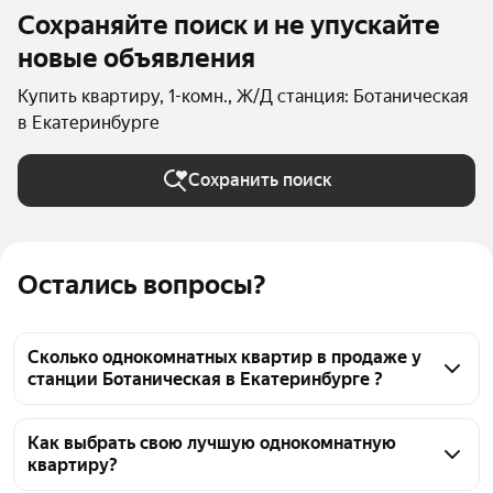
Сохраняйте поиск и не упускайте
новые объявления
Купить квартиру, 1-комн., Ж/Д станция: Ботаническая
в Екатеринбурге
Сохранить поиск
Остались вопросы?
Сколько однокомнатных квартир в продаже у
станции Ботаническая в Екатеринбурге ?
На Яндекс Недвижимости в продаже у станции 
Ботаническая в Екатеринбурге 78 однокомнатных 
Как выбрать свою лучшую однокомнатную
квартиру?
квартир, из них 1 объявление от агентств, 77 