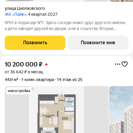
улица Циолковского
ЖК «Лайв»
, 4 квартал 2027
№61 в подъезде №1. Здесь соседи знают друг друга по имени,
а дети заводят друзей во дворе, а не в соцсетях. Вторая
очередь квартала «Лайв» это современные технологии
комфорта и особенное внимание к атмосфере
Позвонить
Позвоните мне
добрососедства. В первой очереди
10 200 000
₽
от 36 642 ₽ в месяц
44,9 м²
1-комн. квартира
14 этаж из 25
новостройка