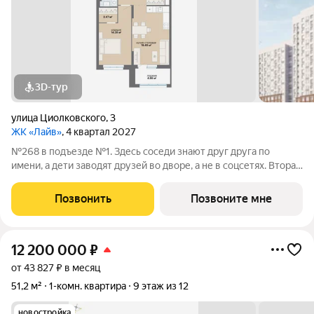
3D-тур
улица Циолковского
,
3
ЖК «Лайв»
, 4 квартал 2027
№268 в подъезде №1. Здесь соседи знают друг друга по
имени, а дети заводят друзей во дворе, а не в соцсетях. Вторая
очередь квартала «Лайв» это современные технологии
комфорта и особенное внимание к атмосфере
Позвонить
Позвоните мне
добрососедства. В первой очереди
12 200 000
₽
от 43 827 ₽ в месяц
51,2 м²
1-комн. квартира
9 этаж из 12
новостройка