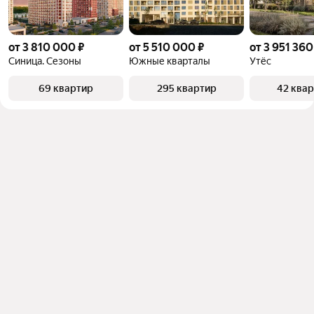
от 3 810 000 ₽
от 5 510 000 ₽
от 3 951 360
Синица. Сезоны
Южные кварталы
Утёс
69 квартир
295 квартир
42 ква