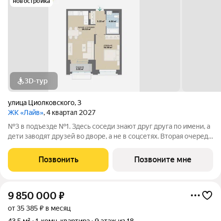
новостройка
3D-тур
улица Циолковского
,
3
ЖК «Лайв»
, 4 квартал 2027
№3 в подъезде №1. Здесь соседи знают друг друга по имени, а
дети заводят друзей во дворе, а не в соцсетях. Вторая очередь
квартала «Лайв» это современные технологии комфорта и
особенное внимание к атмосфере добрососедства. В первой
Позвонить
Позвоните мне
очереди
9 850 000
₽
от 35 385 ₽ в месяц