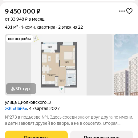
9 450 000
₽
от 33 948 ₽ в месяц
43,1 м²
1-комн. квартира
2 этаж из 22
новостройка
3D-тур
улица Циолковского
,
3
ЖК «Лайв»
, 4 квартал 2027
№273 в подъезде №1. Здесь соседи знают друг друга по имени,
а дети заводят друзей во дворе, а не в соцсетях. Вторая
очередь квартала «Лайв» это современные технологии
комфорта и особенное внимание к атмосфере
Позвонить
Позвоните мне