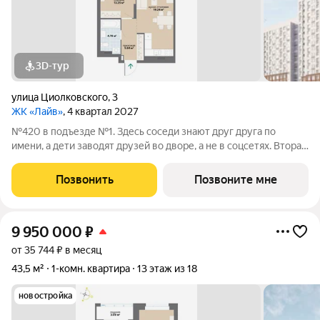
3D-тур
улица Циолковского
,
3
ЖК «Лайв»
, 4 квартал 2027
№420 в подъезде №1. Здесь соседи знают друг друга по
имени, а дети заводят друзей во дворе, а не в соцсетях. Вторая
очередь квартала «Лайв» это современные технологии
комфорта и особенное внимание к атмосфере
Позвонить
Позвоните мне
добрососедства. В первой очереди
9 950 000
₽
от 35 744 ₽ в месяц
43,5 м²
1-комн. квартира
13 этаж из 18
новостройка