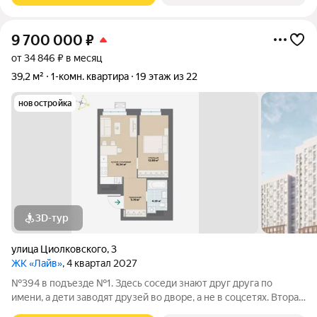
9 700 000
₽
от 34 846 ₽ в месяц
39,2 м²
1-комн. квартира
19 этаж из 22
новостройка
3D-тур
улица Циолковского
,
3
ЖК «Лайв»
, 4 квартал 2027
№394 в подъезде №1. Здесь соседи знают друг друга по
имени, а дети заводят друзей во дворе, а не в соцсетях. Вторая
очередь квартала «Лайв» это современные технологии