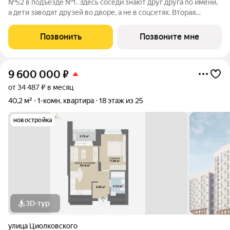
№52 в подъезде №1. Здесь соседи знают друг друга по имени,
а дети заводят друзей во дворе, а не в соцсетях. Вторая
очередь квартала «Лайв» это современные технологии
комфорта и особенное внимание к атмосфере
Позвонить
Позвоните мне
добрососедства. В первой очереди
9 600 000
₽
от 34 487 ₽ в месяц
40,2 м²
1-комн. квартира
18 этаж из 25
новостройка
3D-тур
улица Циолковского