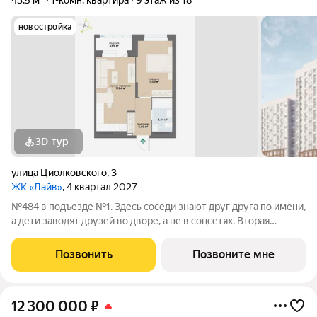
43,5 м²
1-комн. квартира
9 этаж из 18
новостройка
3D-тур
улица Циолковского
,
3
ЖК «Лайв»
, 4 квартал 2027
№484 в подъезде №1. Здесь соседи знают друг друга по имени,
а дети заводят друзей во дворе, а не в соцсетях. Вторая
очередь квартала «Лайв» это современные технологии
комфорта и особенное внимание к атмосфере
Позвонить
Позвоните мне
добрососедства. В первой очереди
12 300 000
₽