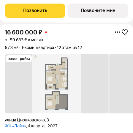
очередь квартала «Лайв» это современные технологии
комфорта и особенное внимание к атмосфере
Позвонить
Позвоните мне
добрососедства. В первой очереди
16 600 000
₽
от 59 633 ₽ в месяц
67,3 м²
1-комн. квартира
12 этаж из 12
новостройка
улица Циолковского
,
3
ЖК «Лайв»
, 4 квартал 2027