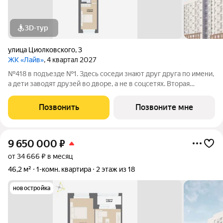
3D-тур
улица Циолковского
,
3
ЖК «Лайв»
, 4 квартал 2027
№418 в подъезде №1. Здесь соседи знают друг друга по имени,
а дети заводят друзей во дворе, а не в соцсетях. Вторая
очередь квартала «Лайв» это современные технологии
комфорта и особенное внимание к атмосфере
Позвонить
Позвоните мне
добрососедства. В первой очереди
9 650 000
₽
от 34 666 ₽ в месяц
46,2 м²
1-комн. квартира
2 этаж из 18
новостройка