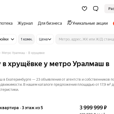
Ра
потека
Журнал
Для бизнеса
Уникальные акции
ройки
1 комн.
Цена
Метро Уралмаш
В хрущевке
 в хрущёвке у метро Уралмаш в
 в Екатеринбурге — 23 объявления от агентств и собственников п
едвижимости. В нашем каталоге предложения площадью от 17,9 м² до
ктеристики.
3 999 999
₽
 квартира · 3 этаж из 5