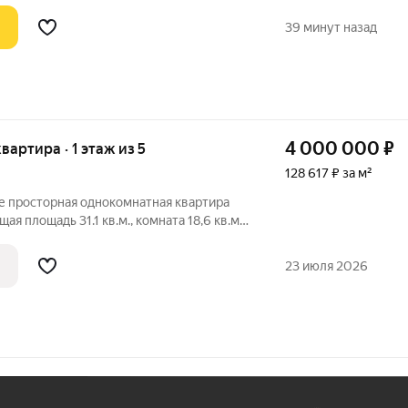
39 минут назад
4 000 000
₽
 квартира · 1 этаж из 5
128 617 ₽ за м²
е просторная однокомнатная квартира
ая площадь 31.1 кв.м., комната 18,6 кв.м.
вмещенный. Квартира в хорошем
 пластиковые окна, натяжные потолки,
23 июля 2026