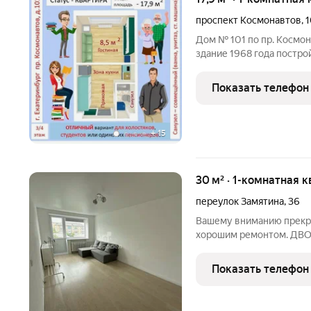
проспект Космонавтов
,
1
Дом № 101 по пр. Космонавтов это кирпичное че
здание 1968 года постр
типа). Ориентиры: напро
«Изумрудный бор», чуть дальше ТРЦ «Veer Mall»
Показать телефон
квартиры 17,9
+
15
30 м² · 1-комнатная к
переулок Замятина
,
36
Вашему вниманию прекра
хорошим ремонтом. ДВОР
В этой локации очень чи
железобетон, межкомнат
Показать телефон
котором соседи окружи