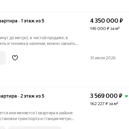
4 350 000
₽
вартира · 1 этаж из 5
145 000 ₽ за м²
минут до метро), в чистой продаже, в
ль и техника в наличии, можно заехать и
имое для жизни, мебель обсуждаем
воренность заранее. ID объекта в нашей
31 июля 2026
3 569 000
₽
вартира · 2 этаж из 5
162 227 ₽ за м²
тся или меняется 1 квартира в районе
становки транспорта и станция метро
о и светло. Звоните , подробности по