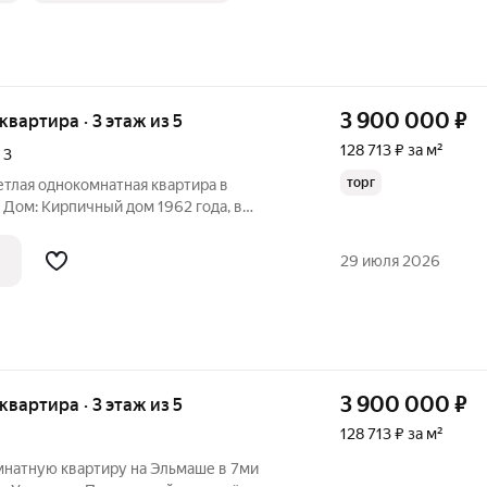
3 900 000
₽
 квартира · 3 этаж из 5
128 713 ₽ за м²
,
3
торг
етлая однокомнатная квартира в
Дом: Кирпичный дом 1962 года, в
. Двор: Придомовая стоянка во дворе,
вартира: В квартире сделан ремонт:
29 июля 2026
3 900 000
₽
 квартира · 3 этаж из 5
128 713 ₽ за м²
натную квартиру на Эльмаше в 7ми