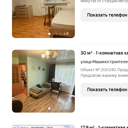
минутах от станции мет
парковочных мест. В шаг
Один взрослый собствен
Показать телефон
обременений и долгов,
+
6
30 м² · 1-комнатная к
улица Машиностроителе
Объект № 200240. Прода
Предлагаю вашему внима
этаже. Дом расположен в
что гарантирует тишину 
Показать телефон
окон
+
9
17,9 м² · 1-комнатная