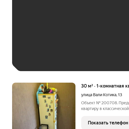
ЕЖЕМЕСЯЧНЫЙ ПЛАТЁ
До 30 тыс. ₽
До 50 тыс. ₽
До 70 тыс. ₽
Больше 100 тыс. ₽
30 м² · 1-комнатная к
улица Вали Котика
,
13
Объект № 200708. Пред
квартиру в классической хрущёвке 
особый шарм: чувствуетс
невероятная практичност
Показать телефон