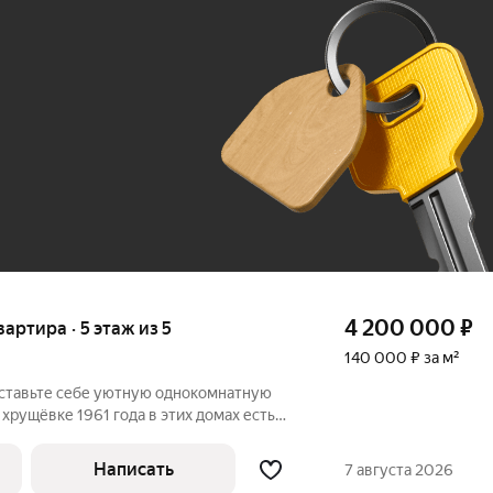
Ж
До 100 тыс. ₽
4 200 000
₽
вартира · 5 этаж из 5
140 000 ₽ за м²
ставьте себе уютную однокомнатную
1961 года в этих домах есть
я история, лёгкая ностальгия и при этом
ь. Здание хранит дух эпохи, но внутри
Написать
7 августа 2026