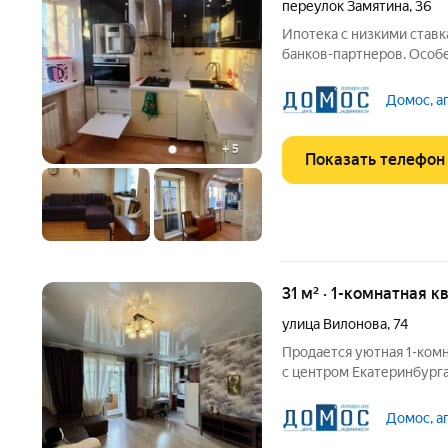
переулок Замятина
,
36
Ипотека с низкими ставк
банков-партнеров. Особ
30,4 м2 Жилая площадь 24
Квартира с ремонтом , п
Домос, а
желательно
+
5
Показать телефон
31 м² · 1-комнатная к
улица Вилонова
,
74
Продается уютная 1-ком
с центром Екатеринбурга
Отличный вариант как дл
сдачи в аренду. Просторная и светлая комната площадью 19 м с
Домос, а
двумя