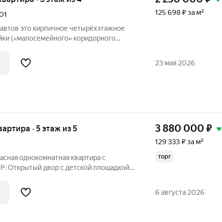
125 698 ₽ за м²
01
тырёхэтажное
ойки («малосемейного» коридорного
тив, через проспект, находится ЖК
. Общая площадь
23 мая 2026
3 880 000
₽
вартира · 5 этаж из 5
129 333 ₽ за м²
торг
сная однокомнатная квартира с
: Открытый двор с детской площадкой.
стый воздух. ДOМ: Материал стен:
ные стены кирпич. Чистый подъезд в
6 августа 2026
ли