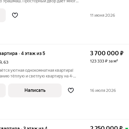
ро Урашмаш. Просторный двор даёт много
овой доступности вся инфраструктура.
ник. Квартира продаётся без
11 июня 2026
3 700 000
₽
вартира · 4 этаж из 5
123 333 ₽ за м²
й
,
63
ётся уютная однокомнатная квартира!
нию тёплую и светлую квартиру на 4-м
о дворе, вдали от шумных магистралей,
и спокойствие в любое время суток. Из
Написать
16 июля 2026
2 250 000
₽
 квартира · 3 этаж из 4