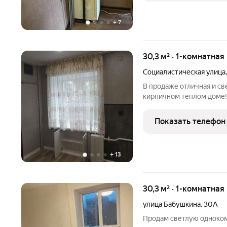
+
7
30,3 м² · 1-комнатная
Социалистическая улица
В продаже отличная и св
кирпичном теплом доме! 
подъездах сделан ремонт
есть детская площадка. К
Показать телефон
натяжной потолок,
+
13
30,3 м² · 1-комнатная
улица Бабушкина
,
30А
Продам светлую одноком