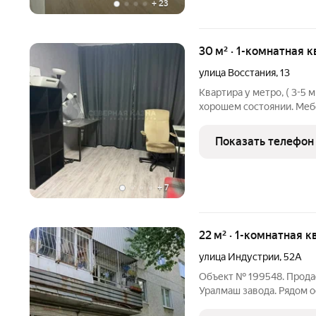
+
23
30 м² · 1-комнатная к
улица Восстания
,
13
Квартира у метро, ( 3-5 
хорошем состоянии. Мебе
жить, есть все необход
отдельно). На показ дого
Показать телефон
базе:
+
7
22 м² · 1-комнатная к
улица Индустрии
,
52А
Объект № 199548. Продае
Уралмаш завода. Рядом о
Уралмаш. В квартире чист