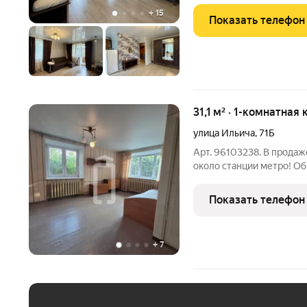
+
15
Показать телефон
31,1 м² · 1-комнатная
улица Ильича
,
71Б
Арт. 96103238. В продаж
около станции метро! Общ
на два окна, санузел со
состоянии, установленны
Показать телефон
сейф дверь.
+
7