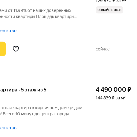
129 870 ₽ за м²
онлайн показ
ами от 11,99% от наших доверенных
енности квартиры Площадь квартиры
,4 м2 Кухня 6 м2 С/у 5 м2 Балкон 5 м2
осле сделки можно спокойно заезжать,
гентство
сейчас
4 490 000
₽
вартира · 5 этаж из 5
144 839 ₽ за м²
натная квартира в кирпичном доме рядом
! Всего 10 минут до центра города.
я собственного проживания, так и для
гентство