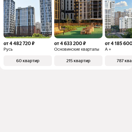
от 4 482 720 ₽
от 4 633 200 ₽
от 4 185 600
Русь
Основинские кварталы
А +
60 квартир
215 квартир
787 кв