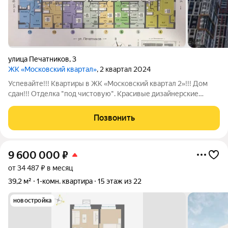
улица Печатников
,
3
ЖК «Московский квартал»
, 2 квартал 2024
Успевайте!!! Квартиры в ЖК «Московский квартал 2»!!! Дом
сдан!!! Отделка "под чистовую". Красивые дизайнерские
холлы, колясочные, подземный паркинг, консьерж,
круглосуточная охрана, видеонаблюдение. Большая и
Позвонить
закрытая территория двора с детскими
9 600 000
₽
от 34 487 ₽ в месяц
39,2 м²
1-комн. квартира
15 этаж из 22
новостройка