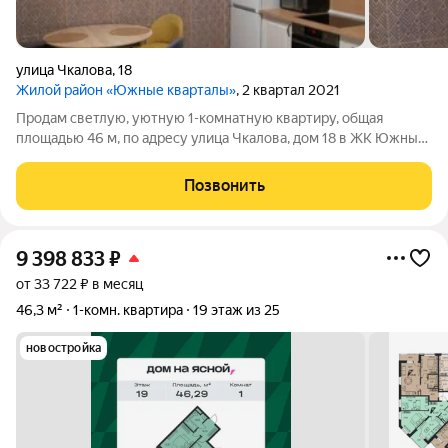
улица Чкалова
,
18
Жилой район «Южные кварталы»
, 2 квартал 2021
Продам светлую, уютную 1-комнатную квартиру, общая
площадью 46 м, по адресу улица Чкалова, дом 18 в ЖК Южные
кварталы. До центра города 10 минут на автомобиле. Рядом
находится парк, школа олимпийского резерва, лицей, детские
Позвонить
сады. Тихий, зеленый
9 398 833
₽
от 33 722 ₽ в месяц
46,3 м²
1-комн. квартира
19 этаж из 25
новостройка