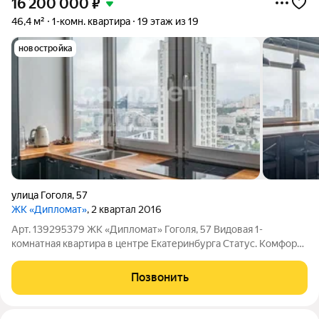
16 200 000
₽
46,4 м²
1-комн. квартира
19 этаж из 19
новостройка
улица Гоголя
,
57
ЖК «Дипломат»
, 2 квартал 2016
Арт. 139295379 ЖК «Дипломат» Гоголя, 57 Видовая 1-
комнатная квартира в центре Екатеринбурга Статус. Комфорт.
Панорамные виды. Продаётся стильная и просторная 1-
комнатная квартира в одном из самых престижных жилых
Позвонить
комплексов Екатеринбурга ЖК