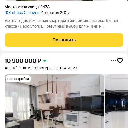
Московская улица
,
247А
ЖК «Парк Столиц»
, 4 квартал 2027
Уютная однокомнатная квартира в жилой экосистеме бизнес-
класса «Парк Столиц» разумный выбор для жизни и
инвестиций. Продуманная планировка позволяет зонировать
пространство и создать интерьер под Ваш стиль жизни.
Позвонить
Идеально подойдет для первого жилья,
10 900 000
₽
41,5 м²
1-комн. квартира
5 этаж из 22
новостройка