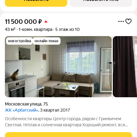
предчистовой отделкой в ЖК "Соната
11 500 000
₽
43 м²
1-комн. квартира
5 этаж из 10
новостройка
онлайн показ
Московская улица
,
75
ЖК «Арбатский»
, 3 квартал 2017
Особенности квартиры Центр города, рядом с Гринвичем
Светлая, тёплая и солнечная квартира Хороший ремонт, вся
мебель и техника остаются новым владельцам Расположена