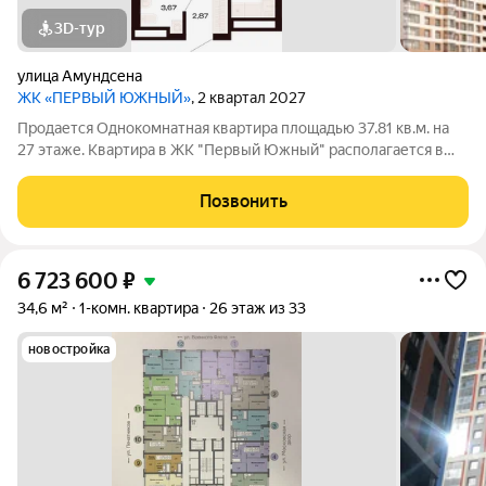
3D-тур
улица Амундсена
ЖК «ПЕРВЫЙ ЮЖНЫЙ»
, 2 квартал 2027
Продается Однокомнатная квартира площадью 37.81 кв.м. на
27 этаже. Квартира в ЖК "Первый Южный" располагается в
центральной части перспективного микрорайона, в границах
улиц Шаумяна, Амундсена, Волгоградской и Советских
Позвонить
Женщин с отличной транспортной
6 723 600
₽
34,6 м²
1-комн. квартира
26 этаж из 33
новостройка