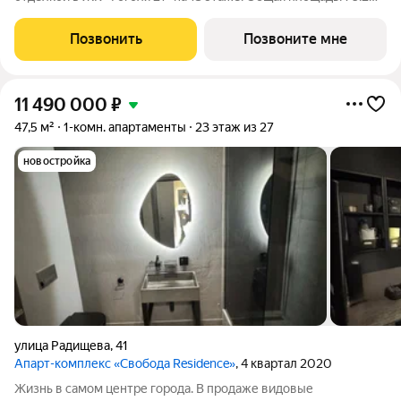
кв.м. Высота потолков 3.0 м. Квартира с кухней-гостиной и
одной спальней в проекте Гоголя 21. Особенности планировки:
Позвонить
Позвоните мне
окна в пол,
11 490 000
₽
47,5 м²
1-комн. апартаменты
23 этаж из 27
новостройка
улица Радищева
,
41
Апарт-комплекс «Свобода Residence»
, 4 квартал 2020
Жизнь в самом центре города. В продаже видовые