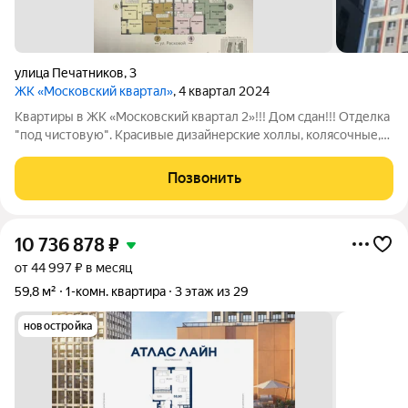
улица Печатников
,
3
ЖК «Московский квартал»
, 4 квартал 2024
Квартиры в ЖК «Московский квартал 2»!!! Дом сдан!!! Отделка
"под чистовую". Красивые дизайнерские холлы, колясочные,
подземный паркинг, консьерж, круглосуточная охрана,
видеонаблюдение. Большая и закрытая территория двора с
Позвонить
детскими площадками и
10 736 878
₽
от 44 997 ₽ в месяц
59,8 м²
1-комн. квартира
3 этаж из 29
новостройка