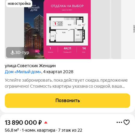
новостройка
3D-тур
улица Советских Женщин
Дом «Милый дом»
, 4 квартал 2028
Успейте забронировать, пока действует скидка, предложение
ограничено! Стоимость квартиры указана со скидкой, ваша
экономия составит 1,387,650 руб. Информация по телефону,
мы вам все подробно расскажем. 1-комн. квартира с
Позвонить
предчистовой отделкой в ЖК
13 890 000
₽
56,8 м²
1-комн. квартира
7 этаж из 22