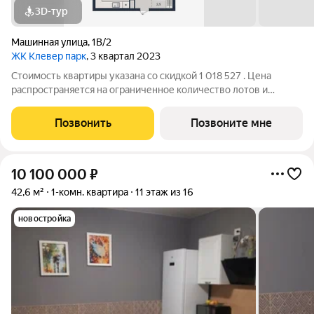
3D-тур
Машинная улица
,
1В/2
ЖК Клевер парк
, 3 квартал 2023
Стоимость квартиры указана со скидкой 1 018 527 . Цена
распространяется на ограниченное количество лотов и
действительна только до 31 августа 2026. Предложение не
суммируется с другими акциями. Квартира с предчистовой
Позвонить
Позвоните мне
отделкой для воплощения любого
10 100 000
₽
42,6 м²
1-комн. квартира
11 этаж из 16
новостройка