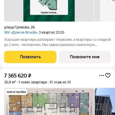
улица Громова
,
26
ЖК «Дом на Ясной»
, 3 квартал 2025
Хорошие квартиры разбирают первыми, а квартиры со скидкой
до 2 млн. - мгновенно. Мы зафиксировали сниженную
стоимость лишь на ограниченное количество лотов. Кол-во
квартир со скидкой ограничен. Успевайте забрать Ваш
Позвонить
Позвоните мне
выгодный вариант. «Дом на Ясной»
7 365 620
₽
35,9 м²
1-комн. квартира
31 этаж из 31
новостройка