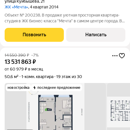
улица Куйбышева
,
21
ЖК «Мечта»
, 4 квартал 2014
Объект № 200238. В продаже уютная просторная квартира-
студия в ЖК бизнес-класса "Мечта" в самом центре города. В
квартире хороший ремонт, качественная мебель и техника,
вариант "заезжай и живи". Установлен кондиционер, во всей
Позвонить
Написать
квартире тёплые полы,
14 550 390
₽
–7%
13 531 863
₽
от 60 979 ₽ в месяц
50,6 м²
1-комн. квартира
19 этаж из 30
новостройка
последнее предложение