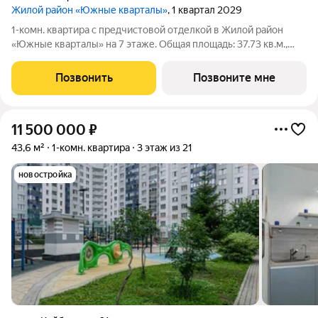
Жилой район «Южные кварталы»
, 1 квартал 2029
1-комн. квартира с предчистовой отделкой в Жилой район
«Южные кварталы» на 7 этаже. Общая площадь: 37.73 кв.м.,
жилая: 13 кв.м., площадь просторной кухни-столовой: 14.9 кв.м.
Все окна выходят на одну сторону. В квартире один балкон,
Позвонить
Позвоните мне
один совмещенный
11 500 000
₽
43,6 м²
1-комн. квартира
3 этаж из 21
новостройка