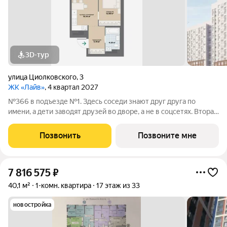
3D-тур
улица Циолковского
,
3
ЖК «Лайв»
, 4 квартал 2027
№366 в подъезде №1. Здесь соседи знают друг друга по
имени, а дети заводят друзей во дворе, а не в соцсетях. Вторая
очередь квартала «Лайв» это современные технологии
комфорта и особенное внимание к атмосфере
Позвонить
Позвоните мне
добрососедства. В первой очереди
7 816 575
₽
40,1 м²
1-комн. квартира
17 этаж из 33
новостройка