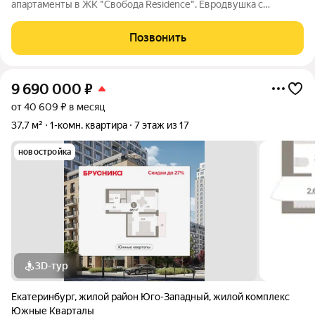
апартаменты в ЖК "Свобода Residenсе". Евродвушка с
ремонтом. Большая кухня-гостиная, уютная спальня,
просторный санузел. Стильный дизайн - на стенках
Позвонить
штукатурка, подобранные в тон двери и санузел в
9 690 000
₽
от 40 609 ₽ в месяц
37,7 м²
1-комн. квартира
7 этаж из 17
новостройка
3D-тур
Екатеринбург
,
жилой район Юго-Западный
,
жилой комплекс
Южные Кварталы