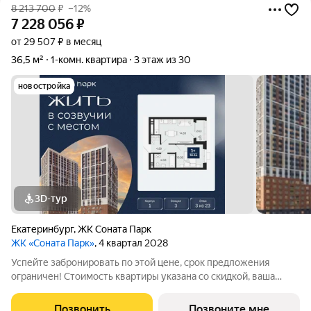
8 213 700
₽
–12%
7 228 056
₽
от 29 507 ₽ в месяц
36,5 м²
1-комн. квартира
3 этаж из 30
новостройка
3D-тур
Екатеринбург
,
ЖК Соната Парк
ЖК «Соната Парк»
, 4 квартал 2028
Успейте забронировать по этой цене, срок предложения
ограничен! Стоимость квартиры указана со скидкой, ваша
экономия составит 985,644 руб. Информация по телефону,
наши менеджеры вам все расскажут. 1-комн. квартира с
Позвонить
Позвоните мне