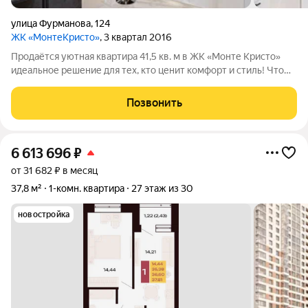
улица Фурманова
,
124
ЖК «МонтеКристо»
, 3 квартал 2016
Продаётся уютная квартира 41,5 кв. м в ЖК «Монте Кристо»
идеальное решение для тех, кто ценит комфорт и стиль! Что
вы получаете:расположение: 5й этаж; дизайнерский ремонт
заезжай и живи; полностью укомплектована мебелью и
Позвонить
техникой; парковочное
6 613 696
₽
от 31 682 ₽ в месяц
37,8 м²
1-комн. квартира
27 этаж из 30
новостройка