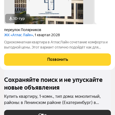
3D-тур
переулок Полярников
ЖК «Атлас Лайн»
, 1 квартал 2028
Однокомнатная квартира в АтласЛайн сочетание комфорта и
выгодной цены. Этот вариант отлично подойдёт как для
личного проживания, так и для сдачи в аренду: продуманная
планировка легко зонируется и позволяет создать уютный
Позвонить
интерьер. Проект расположен
Сохраняйте поиск и не упускайте
новые объявления
Купить квартиру, 1-комн., тип дома: монолитный,
районы: в Ленинском районе (Екатеринбург) в
Екатеринбурге