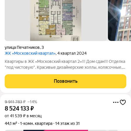
улица Печатников
,
3
ЖК «Московский квартал»
, 4 квартал 2024
Квартиры в ЖК «Московский квартал 2»!!! Дом сдан!!! Отделка
"под чистовую". Красивые дизайнерские холлы, колясочные,
подземный паркинг, консьерж, круглосуточная охрана,
видеонаблюдение. Большая и закрытая территория двора с
Позвонить
детскими площадками и
9 911 783
₽
–14%
8 524 133
₽
от 41 539 ₽ в месяц
44,1 м²
1-комн. квартира
14 этаж из 31