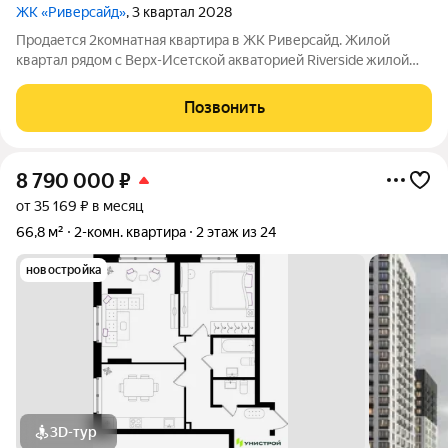
ЖК «Риверсайд»
, 3 квартал 2028
Продается 2комнатная квартира в ЖК Риверсайд. Жилой
квартал рядом с Верх-Исетской акваторией Riverside жилой
проект в Верх-Исетском районе Екатеринбурга, между
улицами Татищева и Крауля. ВИЗ один из самых
Позвонить
перспективных и наиболее востребованных
8 790 000
₽
от 35 169 ₽ в месяц
66,8 м²
2-комн. квартира
2 этаж из 24
новостройка
3D-тур