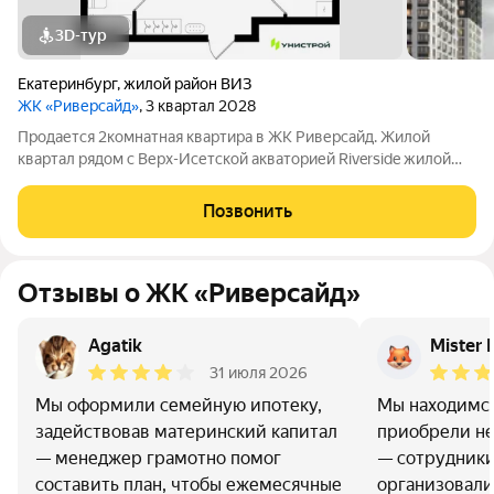
3D-тур
Екатеринбург
,
жилой район ВИЗ
ЖК «Риверсайд»
, 3 квартал 2028
Продается 2комнатная квартира в ЖК Риверсайд. Жилой
квартал рядом с Верх-Исетской акваторией Riverside жилой
проект в Верх-Исетском районе Екатеринбурга, между
улицами Татищева и Крауля. ВИЗ один из самых
Позвонить
перспективных и наиболее востребованных
Отзывы о ЖК «Риверсайд»
Agatik
Mister 
31 июля 2026
Мы оформили семейную ипотеку,
Мы находимся
задействовав материнский капитал
приобрели н
— менеджер грамотно помог
— сотрудник
составить план, чтобы ежемесячные
организовали