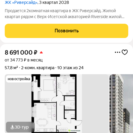
ЖК «Риверсайд»
, 3 квартал 2028
Продается 2комнатная квартира в ЖК Риверсайд. Жилой
квартал рядом с Верх-Исетской акваторией Riverside жилой
проект в Верх-Исетском районе Екатеринбурга, между
улицами Татищева и Крауля. ВИЗ один из самых
Позвонить
перспективных и наиболее востребованных
8 691 000
₽
от 34 773 ₽ в месяц
57,8 м²
2-комн. квартира
10 этаж из 24
новостройка
3D-тур