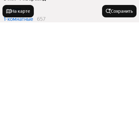
Студии
124
На карте
Сохранить
1-комнатные
657
2-комнатные
445
3-комнатные
202
4 и более комнатные
6
Квартиры в новостройках
в ЖК «Риверсайд»
Студии
124
1-комнатные
657
2-комнатные
445
3-комнатные
202
4 и более комнатные
6