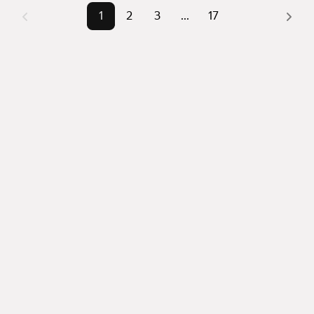
можете отсортировать результаты по стоимости 
1
2
3
...
17
квадратного метра или площади