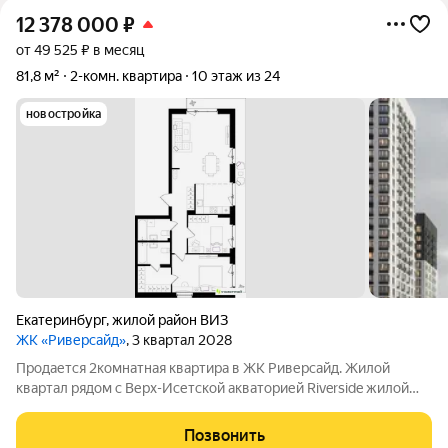
12 378 000
₽
от 49 525 ₽ в месяц
81,8 м²
2-комн. квартира
10 этаж из 24
новостройка
Екатеринбург
,
жилой район ВИЗ
ЖК «Риверсайд»
, 3 квартал 2028
Продается 2комнатная квартира в ЖК Риверсайд. Жилой
квартал рядом с Верх-Исетской акваторией Riverside жилой
проект в Верх-Исетском районе Екатеринбурга, между
улицами Татищева и Крауля. ВИЗ один из самых
Позвонить