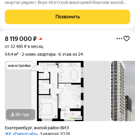
квартал рядом с Верх-Исетской акваторией Riverside жилой
проект в Верх-Исетском районе Екатеринбурга, между
улицами Татищева и Крауля. ВИЗ один из самых
Позвонить
перспективных и наиболее востребованных
8 119 000
₽
от 32 485 ₽ в месяц
54,4 м²
2-комн. квартира
6 этаж из 24
новостройка
3D-тур
Екатеринбург
,
жилой район ВИЗ
ЖК «Риверсайд»
, 3 квартал 2028