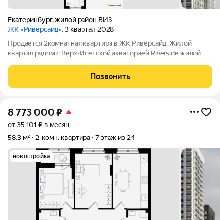
Екатеринбург
,
жилой район ВИЗ
ЖК «Риверсайд»
, 3 квартал 2028
Продается 2комнатная квартира в ЖК Риверсайд. Жилой
квартал рядом с Верх-Исетской акваторией Riverside жилой
проект в Верх-Исетском районе Екатеринбурга, между
улицами Татищева и Крауля. ВИЗ один из самых
Позвонить
перспективных и наиболее востребованных
8 773 000
₽
от 35 101 ₽ в месяц
58,3 м²
2-комн. квартира
7 этаж из 24
новостройка