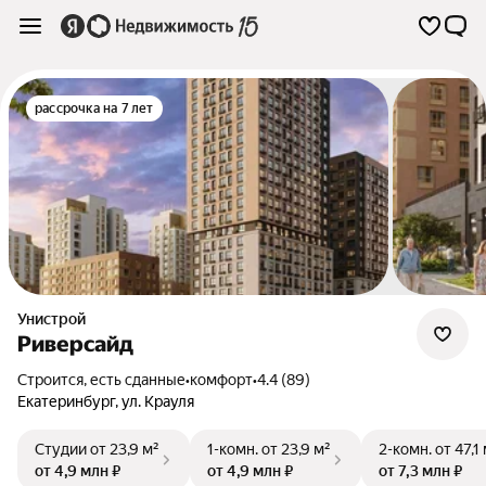
рассрочка на 7 лет
Унистрой
Риверсайд
Строится, есть сданные
•
комфорт
•
4.4 (89)
Екатеринбург
,
ул. Крауля
Студии
от 23,9 м²
1-комн.
от 23,9 м²
2-комн.
от 47,1
от 4,9 млн ₽
от 4,9 млн ₽
от 7,3 млн ₽