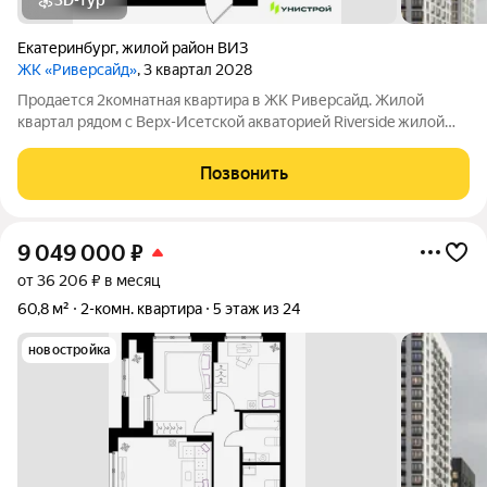
3D-тур
Екатеринбург
,
жилой район ВИЗ
ЖК «Риверсайд»
, 3 квартал 2028
Продается 2комнатная квартира в ЖК Риверсайд. Жилой
квартал рядом с Верх-Исетской акваторией Riverside жилой
проект в Верх-Исетском районе Екатеринбурга, между
улицами Татищева и Крауля. ВИЗ один из самых
Позвонить
перспективных и наиболее востребованных
9 049 000
₽
от 36 206 ₽ в месяц
60,8 м²
2-комн. квартира
5 этаж из 24
новостройка