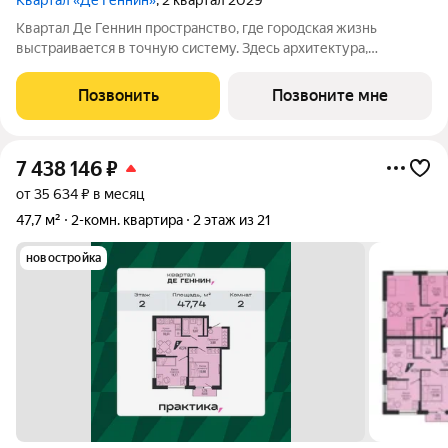
Квартал «Де Геннин»
, 2 квартал 2029
Квартал Де Геннин пространство, где городская жизнь
выстраивается в точную систему. Здесь архитектура,
инженерные решения и сервисы соединены в одно целое: это
не хаотичный набор функций, а продуманная среда, где всё
Позвонить
Позвоните мне
работает согласованно. В основе
7 438 146
₽
от 35 634 ₽ в месяц
47,7 м²
2-комн. квартира
2 этаж из 21
новостройка