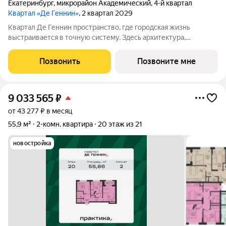
Екатеринбург
,
микрорайон Академический
,
4-й квартал
Квартал «Де Геннин»
, 2 квартал 2029
Квартал Де Геннин пространство, где городская жизнь
выстраивается в точную систему. Здесь архитектура,
инженерные решения и сервисы соединены в одно целое: это
не хаотичный набор функций, а продуманная среда, где всё
Позвонить
Позвоните мне
работает согласованно. В основе
9 033 565
₽
от 43 277 ₽ в месяц
55,9 м²
2-комн. квартира
20 этаж из 21
новостройка