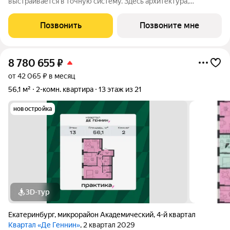
выстраивается в точную систему. Здесь архитектура,
инженерные решения и сервисы соединены в одно целое: это
не хаотичный набор функций, а продуманная среда, где всё
Позвонить
Позвоните мне
работает согласованно. В основе
8 780 655
₽
от 42 065 ₽ в месяц
56,1 м²
2-комн. квартира
13 этаж из 21
новостройка
3D-тур
Екатеринбург
,
микрорайон Академический
,
4-й квартал
Квартал «Де Геннин»
, 2 квартал 2029