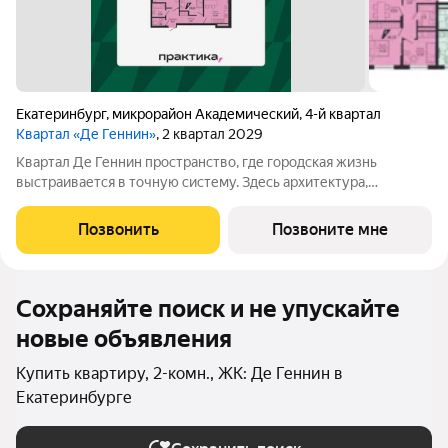
Екатеринбург
,
микрорайон Академический
,
4-й квартал
Квартал «Де Геннин»
, 2 квартал 2029
Квартал Де Геннин пространство, где городская жизнь
выстраивается в точную систему. Здесь архитектура,
инженерные решения и сервисы соединены в одно целое: это
не хаотичный набор функций, а продуманная среда, где всё
Позвонить
Позвоните мне
работает согласованно. В основе
Сохраняйте поиск и не упускайте
новые объявления
Купить квартиру, 2-комн., ЖК: Де Геннин в
Екатеринбурге