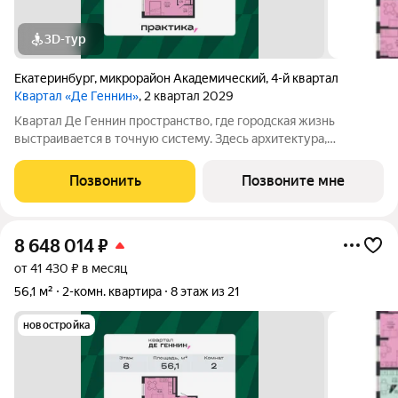
3D-тур
Екатеринбург
,
микрорайон Академический
,
4-й квартал
Квартал «Де Геннин»
, 2 квартал 2029
Квартал Де Геннин пространство, где городская жизнь
выстраивается в точную систему. Здесь архитектура,
инженерные решения и сервисы соединены в одно целое: это
не хаотичный набор функций, а продуманная среда, где всё
Позвонить
Позвоните мне
работает согласованно. В основе
8 648 014
₽
от 41 430 ₽ в месяц
56,1 м²
2-комн. квартира
8 этаж из 21
новостройка