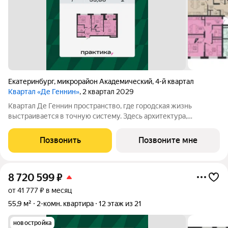
Екатеринбург
,
микрорайон Академический
,
4-й квартал
Квартал «Де Геннин»
, 2 квартал 2029
Квартал Де Геннин пространство, где городская жизнь
выстраивается в точную систему. Здесь архитектура,
инженерные решения и сервисы соединены в одно целое: это
не хаотичный набор функций, а продуманная среда, где всё
Позвонить
Позвоните мне
работает согласованно. В основе
8 720 599
₽
от 41 777 ₽ в месяц
55,9 м²
2-комн. квартира
12 этаж из 21
новостройка