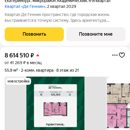
Екатеринбург
,
микрорайон Академический
,
4-й квартал
Квартал «Де Геннин»
, 2 квартал 2029
Квартал Де Геннин пространство, где городская жизнь
выстраивается в точную систему. Здесь архитектура,
инженерные решения и сервисы соединены в одно целое: это
не хаотичный набор функций, а продуманная среда, где всё
Позвонить
Позвоните мне
работает согласованно. В основе
8 614 510
₽
от 41 269 ₽ в месяц
55,9 м²
2-комн. квартира
8 этаж из 21
новостройка