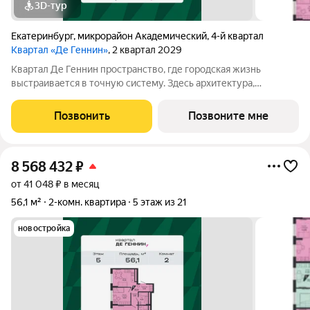
3D-тур
Екатеринбург
,
микрорайон Академический
,
4-й квартал
Квартал «Де Геннин»
, 2 квартал 2029
Квартал Де Геннин пространство, где городская жизнь
выстраивается в точную систему. Здесь архитектура,
инженерные решения и сервисы соединены в одно целое: это
не хаотичный набор функций, а продуманная среда, где всё
Позвонить
Позвоните мне
работает согласованно. В основе
8 568 432
₽
от 41 048 ₽ в месяц
56,1 м²
2-комн. квартира
5 этаж из 21
новостройка