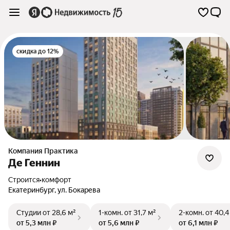
скидка до 12%
Компания Практика
Де Геннин
Строится
•
комфорт
Екатеринбург
,
ул. Бокарева
Студии
от 28,6 м²
1-комн.
от 31,7 м²
2-комн.
от 40,4
от 5,3 млн ₽
от 5,6 млн ₽
от 6,1 млн ₽