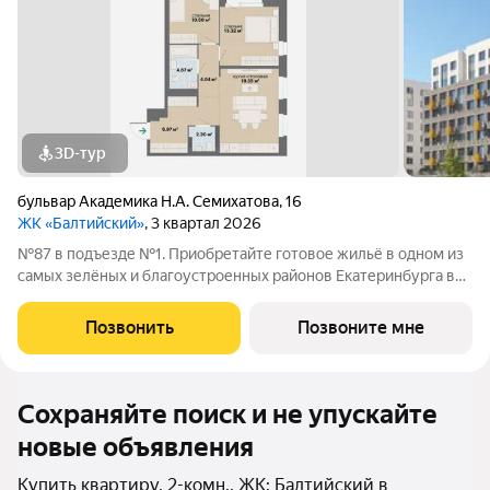
3D-тур
бульвар Академика Н.А. Семихатова
,
16
ЖК «Балтийский»
, 3 квартал 2026
№87 в подъезде №1. Приобретайте готовое жильё в одном из
самых зелёных и благоустроенных районов Екатеринбурга в
Краснолесье! Новый «Балтийский» это свобода в выборе
планировки: помимо стандартных, есть варианты с террасами,
Позвонить
Позвоните мне
антресолями,
Сохраняйте поиск и не упускайте
новые объявления
Купить квартиру, 2-комн., ЖК: Балтийский в