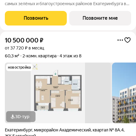
самых зелёных и благоустроенных районов Екатеринбурга в
Краснолесье! Новый «Балтийский» это свобода в выборе
планировки: помимо стандартных, есть варианты с террасами,
Позвонить
Позвоните мне
антресолями,
10 500 000
₽
от 37 720 ₽ в месяц
60,3 м²
2-комн. квартира
4 этаж из 8
новостройка
3D-тур
Екатеринбург
,
микрорайон Академический
,
квартал № 8А.4
,