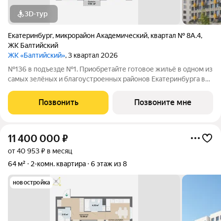
3D-тур
Екатеринбург
,
микрорайон Академический
,
квартал № 8А.4
,
ЖК Балтийский
ЖК «Балтийский»
, 3 квартал 2026
№136 в подъезде №1. Приобретайте готовое жильё в одном из
самых зелёных и благоустроенных районов Екатеринбурга в
Краснолесье! Новый «Балтийский» это свобода в выборе
планировки: помимо стандартных, есть варианты с террасами,
Позвонить
Позвоните мне
антресолями,
11 400 000
₽
от 40 953 ₽ в месяц
64 м²
2-комн. квартира
6 этаж из 8
новостройка