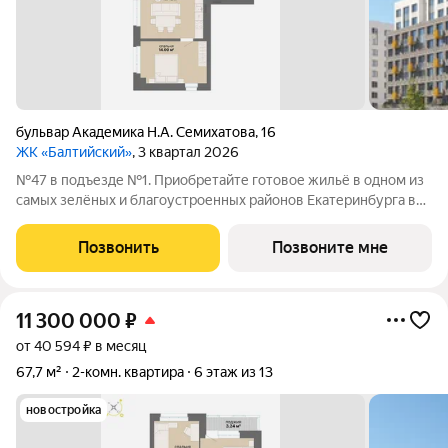
бульвар Академика Н.А. Семихатова
,
16
ЖК «Балтийский»
, 3 квартал 2026
№47 в подъезде №1. Приобретайте готовое жильё в одном из
самых зелёных и благоустроенных районов Екатеринбурга в
Краснолесье! Новый «Балтийский» это свобода в выборе
планировки: помимо стандартных, есть варианты с террасами,
Позвонить
Позвоните мне
антресолями,
11 300 000
₽
от 40 594 ₽ в месяц
67,7 м²
2-комн. квартира
6 этаж из 13
новостройка