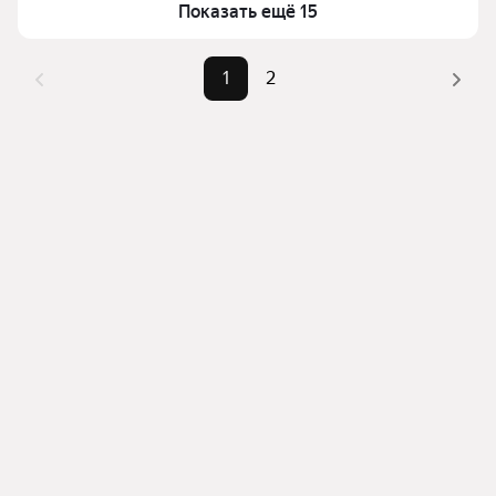
Показать ещё 15
комбинации фильтров, например «» или «»
Помимо удобной сортировки по цене продажи вы 
можете отсортировать результаты по стоимости 
1
2
квадратного метра или площади