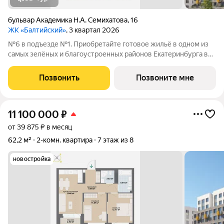
бульвар Академика Н.А. Семихатова
,
16
ЖК «Балтийский»
, 3 квартал 2026
№6 в подъезде №1. Приобретайте готовое жильё в одном из
самых зелёных и благоустроенных районов Екатеринбурга в
Краснолесье! Новый «Балтийский» это свобода в выборе
планировки: помимо стандартных, есть варианты с террасами,
Позвонить
Позвоните мне
антресолями,
11 100 000
₽
от 39 875 ₽ в месяц
62,2 м²
2-комн. квартира
7 этаж из 8
новостройка