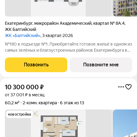
Екатеринбург
,
микрорайон Академический
,
квартал № 8А.4
,
ЖК Балтийский
ЖК «Балтийский»
, 3 квартал 2026
№180 в подъезде №1. Приобретайте готовое жильё в одном из
самых зелёных и благоустроенных районов Екатеринбурга в
Краснолесье! Новый «Балтийский» это свобода в выборе
планировки: помимо стандартных, есть варианты с террасами,
Позвонить
Позвоните мне
антресолями,
10 300 000
₽
от 37 001 ₽ в месяц
60,2 м²
2-комн. квартира
6 этаж из 13
новостройка