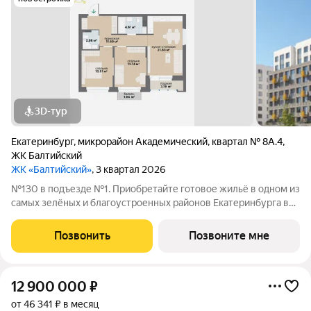
3D-тур
Екатеринбург
,
микрорайон Академический
,
квартал № 8А.4
,
ЖК Балтийский
ЖК «Балтийский»
, 3 квартал 2026
№130 в подъезде №1. Приобретайте готовое жильё в одном из
самых зелёных и благоустроенных районов Екатеринбурга в
Краснолесье! Новый «Балтийский» это свобода в выборе
планировки: помимо стандартных, есть варианты с террасами,
Позвонить
Позвоните мне
антресолями,
12 900 000
₽
от 46 341 ₽ в месяц