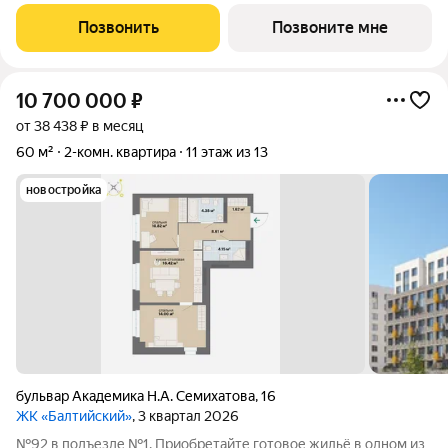
Краснолесье! Новый «Балтийский» это свобода в выборе
планировки: помимо стандартных, есть варианты с террасами,
Позвонить
Позвоните мне
антресолями,
10 700 000
₽
от 38 438 ₽ в месяц
60 м²
2-комн. квартира
11 этаж из 13
новостройка
бульвар Академика Н.А. Семихатова
,
16
ЖК «Балтийский»
, 3 квартал 2026
№92 в подъезде №1. Приобретайте готовое жильё в одном из