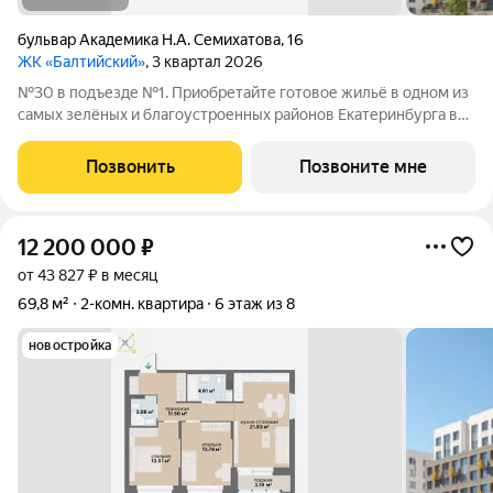
бульвар Академика Н.А. Семихатова
,
16
ЖК «Балтийский»
, 3 квартал 2026
№30 в подъезде №1. Приобретайте готовое жильё в одном из
самых зелёных и благоустроенных районов Екатеринбурга в
Краснолесье! Новый «Балтийский» это свобода в выборе
планировки: помимо стандартных, есть варианты с террасами,
Позвонить
Позвоните мне
антресолями,
12 200 000
₽
от 43 827 ₽ в месяц
69,8 м²
2-комн. квартира
6 этаж из 8
новостройка