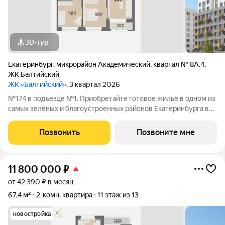
3D-тур
Екатеринбург
,
микрорайон Академический
,
квартал № 8А.4
,
ЖК Балтийский
ЖК «Балтийский»
, 3 квартал 2026
№174 в подъезде №1. Приобретайте готовое жильё в одном из
самых зелёных и благоустроенных районов Екатеринбурга в
Краснолесье! Новый «Балтийский» это свобода в выборе
планировки: помимо стандартных, есть варианты с террасами,
Позвонить
Позвоните мне
антресолями,
11 800 000
₽
от 42 390 ₽ в месяц
67,4 м²
2-комн. квартира
11 этаж из 13
новостройка