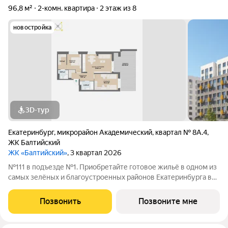
96,8 м²
2-комн. квартира
2 этаж из 8
новостройка
3D-тур
Екатеринбург
,
микрорайон Академический
,
квартал № 8А.4
,
ЖК Балтийский
ЖК «Балтийский»
, 3 квартал 2026
№111 в подъезде №1. Приобретайте готовое жильё в одном из
самых зелёных и благоустроенных районов Екатеринбурга в
Краснолесье! Новый «Балтийский» это свобода в выборе
планировки: помимо стандартных, есть варианты с террасами,
Позвонить
Позвоните мне
антресолями,