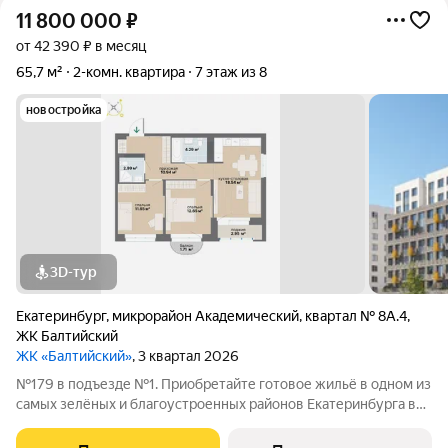
11 800 000
₽
от 42 390 ₽ в месяц
65,7 м²
2-комн. квартира
7 этаж из 8
новостройка
3D-тур
Екатеринбург
,
микрорайон Академический
,
квартал № 8А.4
,
ЖК Балтийский
ЖК «Балтийский»
, 3 квартал 2026
№179 в подъезде №1. Приобретайте готовое жильё в одном из
самых зелёных и благоустроенных районов Екатеринбурга в
Краснолесье! Новый «Балтийский» это свобода в выборе
планировки: помимо стандартных, есть варианты с террасами,