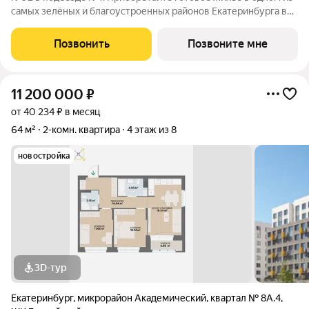
самых зелёных и благоустроенных районов Екатеринбурга в
Краснолесье! Новый «Балтийский» это свобода в выборе
планировки: помимо стандартных, есть варианты с террасами,
Позвонить
Позвоните мне
антресолями,
11 200 000
₽
от 40 234 ₽ в месяц
64 м²
2-комн. квартира
4 этаж из 8
новостройка
3D-тур
Екатеринбург
,
микрорайон Академический
,
квартал № 8А.4
,