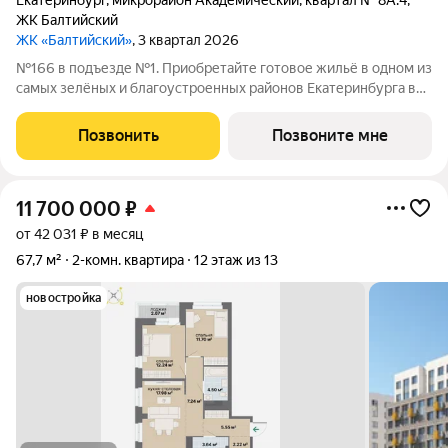
Екатеринбург
,
микрорайон Академический
,
квартал № 8А.4
,
ЖК Балтийский
ЖК «Балтийский»
, 3 квартал 2026
№166 в подъезде №1. Приобретайте готовое жильё в одном из
самых зелёных и благоустроенных районов Екатеринбурга в
Краснолесье! Новый «Балтийский» это свобода в выборе
планировки: помимо стандартных, есть варианты с террасами,
Позвонить
Позвоните мне
антресолями,
11 700 000
₽
от 42 031 ₽ в месяц
67,7 м²
2-комн. квартира
12 этаж из 13
новостройка