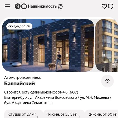
скидка до 15%
Атомстройкомплекс
Балтийский
Строится, есть сданные
•
комфорт
•
4.6 (607)
Екатеринбург
,
ул. Академика Вонсовского / ул. М.Н. Михеева /
бул. Академика Семихатова
Студии
от 27 м²
1-комн.
от 35,3 м²
2-комн.
от 60 м²