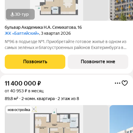
3D-тур
бульвар Академика Н.А. Семихатова
,
16
ЖК «Балтийский»
, 3 квартал 2026
№96 в подъезде №1. Приобретайте готовое жильё в одном из
самых зелёных и благоустроенных районов Екатеринбурга в
Краснолесье! Новый «Балтийский» это свобода в выборе
планировки: помимо стандартных, есть варианты с террасами,
Позвонить
Позвоните мне
антресолями,
11 400 000
₽
от 40 953 ₽ в месяц
89,8 м²
2-комн. квартира
2 этаж из 8
новостройка