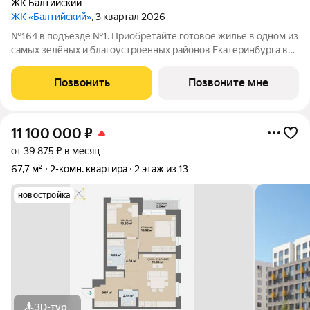
ЖК Балтийский
ЖК «Балтийский»
, 3 квартал 2026
№164 в подъезде №1. Приобретайте готовое жильё в одном из
самых зелёных и благоустроенных районов Екатеринбурга в
Краснолесье! Новый «Балтийский» это свобода в выборе
планировки: помимо стандартных, есть варианты с террасами,
Позвонить
Позвоните мне
антресолями,
11 100 000
₽
от 39 875 ₽ в месяц
67,7 м²
2-комн. квартира
2 этаж из 13
новостройка
3D-тур