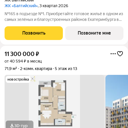
ЖК Балтийский
ЖК «Балтийский»
, 3 квартал 2026
№165 в подъезде №1. Приобретайте готовое жильё в одном из
самых зелёных и благоустроенных районов Екатеринбурга в
Краснолесье! Новый «Балтийский» это свобода в выборе
планировки: помимо стандартных, есть варианты с террасами,
Позвонить
Позвоните мне
антресолями,
11 300 000
₽
от 40 594 ₽ в месяц
71,9 м²
2-комн. квартира
5 этаж из 13
новостройка
3D-тур