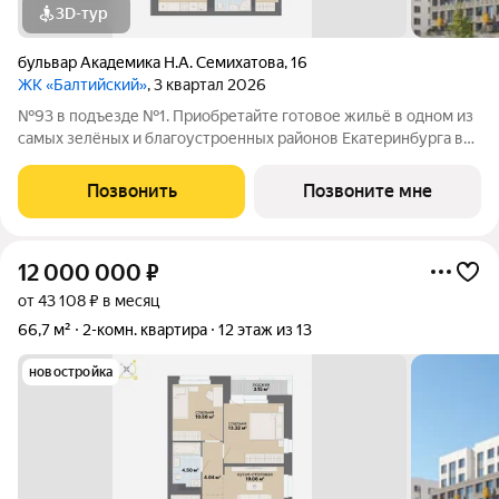
3D-тур
бульвар Академика Н.А. Семихатова
,
16
ЖК «Балтийский»
, 3 квартал 2026
№93 в подъезде №1. Приобретайте готовое жильё в одном из
самых зелёных и благоустроенных районов Екатеринбурга в
Краснолесье! Новый «Балтийский» это свобода в выборе
планировки: помимо стандартных, есть варианты с террасами,
Позвонить
Позвоните мне
антресолями,
12 000 000
₽
от 43 108 ₽ в месяц
66,7 м²
2-комн. квартира
12 этаж из 13
новостройка