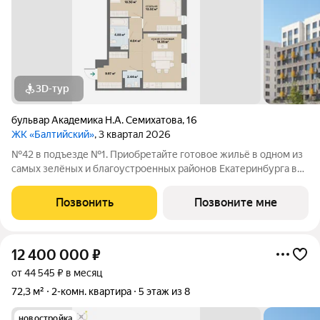
3D-тур
бульвар Академика Н.А. Семихатова
,
16
ЖК «Балтийский»
, 3 квартал 2026
№42 в подъезде №1. Приобретайте готовое жильё в одном из
самых зелёных и благоустроенных районов Екатеринбурга в
Краснолесье! Новый «Балтийский» это свобода в выборе
планировки: помимо стандартных, есть варианты с террасами,
Позвонить
Позвоните мне
антресолями,
12 400 000
₽
от 44 545 ₽ в месяц
72,3 м²
2-комн. квартира
5 этаж из 8
новостройка