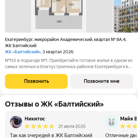
Екатеринбург
,
микрорайон Академический
,
квартал № 8А.4
,
ЖК Балтийский
ЖК «Балтийский»
, 3 квартал 2026
№155 в подъезде №1. Приобретайте готовое жильё в одном из
самых зелёных и благоустроенных районов Екатеринбурга в
Краснолесье! Новый «Балтийский» это свобода в выборе
планировки: помимо стандартных, есть варианты с террасами,
Позвонить
Позвоните мне
антресолями,
Отзывы о ЖК «Балтийский»
Никитос
Майя В
21 июля 2025
Так как очередей в ЖК Балтийский
Отличные дв