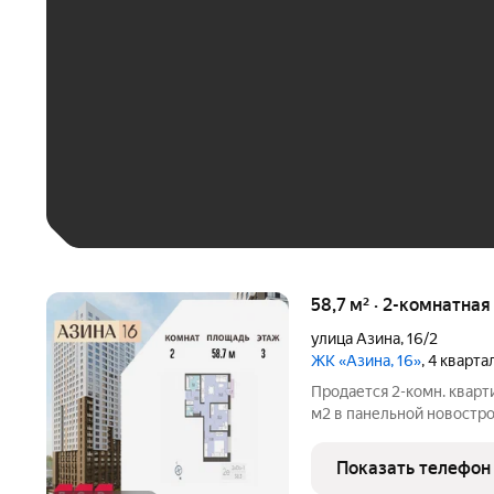
До 30 тыс. ₽
До 50 тыс. ₽
До 70 тыс. ₽
Больше 100 тыс. ₽
58,7 м² · 2-комнатная
улица Азина
,
16/2
ЖК «Азина, 16»
, 4 кварт
Продается 2-комн. кварт
м2 в панельной новострой
Возможен вариант покуп
есть военная ипотека. Жи
Показать телефон
отделка