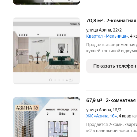
+
8
70,8 м² · 2-комнатная
улица Азина
,
22/2
Квартал «Мельница»
, 4 
Продается современная 
кухней-гостиной и двум
класса ЖК "Мельница", по 
Дом монолитно-кирпичный
Показать телефон
отделкой
+
25
67,9 м² · 2-комнатна
улица Азина
,
16/2
ЖК «Азина, 16»
, 4 кварт
Продается 2-комн. кварт
м2 в панельной новострой
Возможен вариант покуп