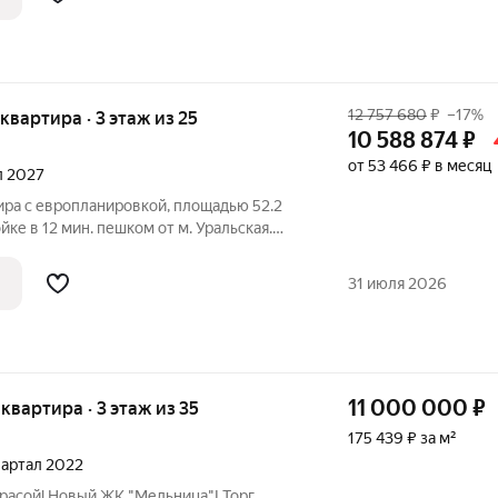
12 757 680
₽
–17%
 квартира · 3 этаж из 25
10 588 874
₽
от 53 466 ₽ в месяц
ал 2027
ира с европланировкой, площадью 52.2
ке в 12 мин. пешком от м. Уральская.
ки с использованием ипотечных средств,
лая площадь 20.6 м2, кухня 16.8 м2,
31 июля 2026
11 000 000
₽
я квартира · 3 этаж из 35
175 439 ₽ за м²
квартал 2022
расойl Новый ЖК "Мельница"I Торг