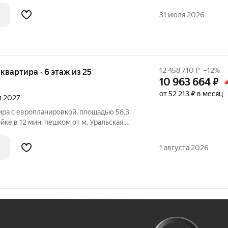
лая площадь 27.9 м2, кухня 20.5 м2,
31 июля 2026
12 458 710
₽
–12%
я квартира · 6 этаж из 25
10 963 664
₽
от 52 213 ₽ в месяц
ал 2027
ира с европланировкой, площадью 58.3
ке в 12 мин. пешком от м. Уральская.
ки с использованием ипотечных средств,
лая площадь 24.3 м2, кухня 16.9 м2,
1 августа 2026
Ж