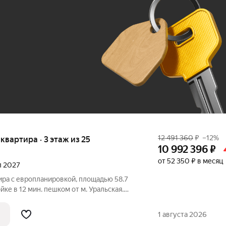
До 100 тыс. ₽
12 491 360
₽
–12%
 квартира · 3 этаж из 25
10 992 396
₽
от 52 350 ₽ в месяц
ал 2027
ира с европланировкой, площадью 58.7
ке в 12 мин. пешком от м. Уральская.
ки с использованием ипотечных средств,
лая площадь 24.3 м2, кухня 16.9 м2,
1 августа 2026