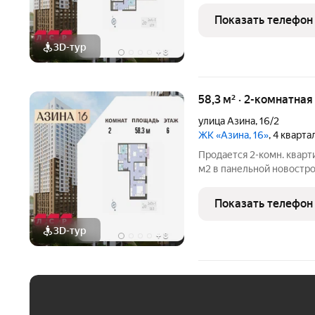
есть военная ипотека. Жи
Показать телефон
отделка
3D-тур
+
8
58,3 м² · 2-комнатна
улица Азина
,
16/2
ЖК «Азина, 16»
, 4 кварт
Продается 2-комн. кварт
м2 в панельной новострой
Возможен вариант покуп
есть военная ипотека. Жи
Показать телефон
отделка
3D-тур
+
8
ЕЖЕМЕСЯЧНЫЙ ПЛАТЁ