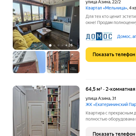
улица Азина
,
22/2
Квартал «Мельница»
, 4 
Для тех кто ценит эстет
окне! Продам полноценн
«Мельница» (дом комфорт
эту квартиру стоит посмотреть лично? Л
Домос, а
ЖК с
+
26
Показать телефон
64,5 м² · 2-комнатная
улица Азина
,
31
ЖК «Екатерининский Па
Квартира с прекрасным 
полностью оборудована 
текстилем и приборами о
проживает, просмотры в
Показать телефон