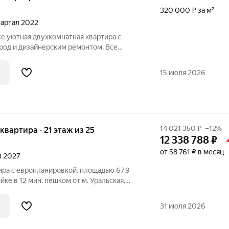
320 000 ₽ за м²
квартал 2022
е уютная двухкомнатная квартира с
род и дизайнерским ремонтом. Все
полностью обновлена электрика,
нирование освещения, выполнена
15 июля 2026
оляция стен
14 021 350
₽
–12%
 квартира · 21 этаж из 25
12 338 788
₽
от 58 761 ₽ в месяц
ал 2027
ира с европланировкой, площадью 67.9
ке в 12 мин. пешком от м. Уральская.
ки с использованием ипотечных средств,
лая площадь 27.9 м2, кухня 20.5 м2,
31 июля 2026