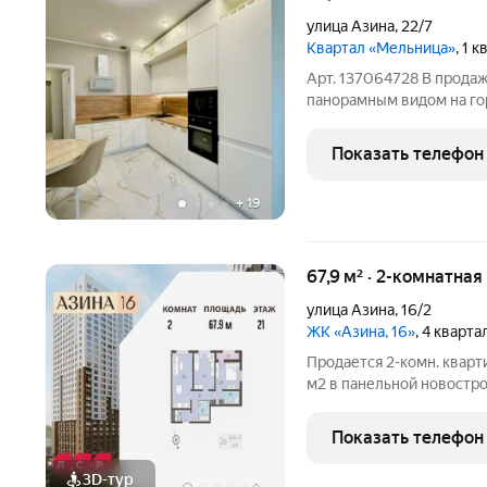
улица Азина
,
22/7
Квартал «Мельница»
, 1 
Арт. 137064728 В продаж
панорамным видом на го
продумано до мелочей: 
реализовано удобное зо
Показать телефон
дополнительная шумоиз
+
19
67,9 м² · 2-комнатная
улица Азина
,
16/2
ЖК «Азина, 16»
, 4 кварт
Продается 2-комн. кварт
м2 в панельной новострой
Возможен вариант покуп
есть военная ипотека. Жи
Показать телефон
отделка
3D-тур