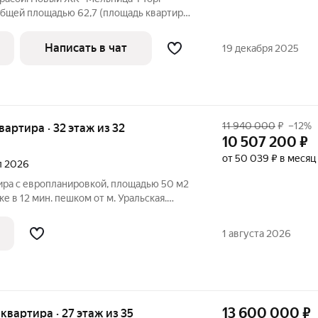
общей площадью 62,7 (площадь квартиры
,4м2+площадь террасы 11,4м2), кухня-
а 15,3м2. Квартира просторная, светлая,
Написать в чат
19 декабря 2025
11 940 000
₽
–12%
квартира · 32 этаж из 32
10 507 200
₽
от 50 039 ₽ в месяц
ал 2026
ира с европланировкой, площадью 50 м2
 в 12 мин. пешком от м. Уральская.
ки с использованием ипотечных средств,
лая площадь 21.6 м2, кухня 5.6 м2,
1 августа 2026
13 600 000
₽
я квартира · 27 этаж из 35