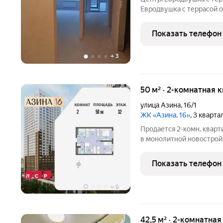
Евродвушка с террасой 
47,9м2+площадь лоджии 3
гостинная 21,2м2, комнат
Показать телефон
высокие
+
3
50 м² · 2-комнатная 
улица Азина
,
16/1
ЖК «Азина, 16»
, 3 кварт
Продается 2-комн. кварт
в монолитной новостройке
Возможен вариант покуп
есть военная ипотека. Жи
Показать телефон
отделка
+
9
42,5 м² · 2-комнатна