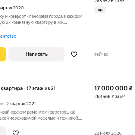
263 352 ₽ за м²
квартал 2020
торг
ику и комфорт - панорама города в каждом
ую 2х комнатную квартиру в ЖК
-класс, 2020 года постройки). Почему
окация комфорт-класса:
гентство
Написать
сейчас
17 000 000
₽
 квартира · 17 этаж из 31
263 566 ₽ за м²
рк»
, 2 квартал 2021
дизайнерским ремонтом (евротрёшка),
всей необходимой мебелью и техникой,
свещения. В квартире никто не
 любое удобное время. Без обременений,
22 июля 2026