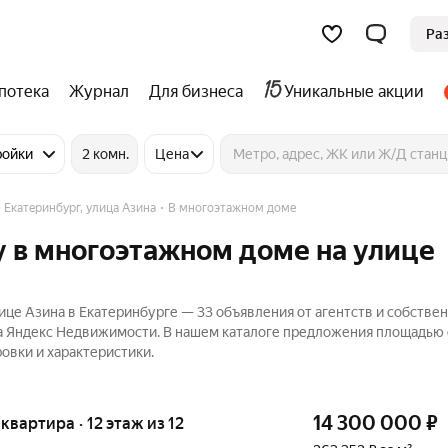
Ра
потека
Журнал
Для бизнеса
Уникальные акции
ройки
2 комн.
Цена
Екатеринбург, улица Азина
В многоэтажном доме
 в многоэтажном доме на улице
це Азина в Екатеринбурге — 33 объявления от агентств и собстве
на Яндекс Недвижимости. В нашем каталоге предложения площадью о
овки и характеристики.
14 300 000
₽
 квартира · 12 этаж из 12