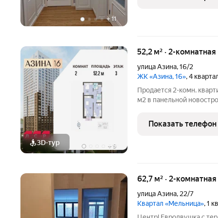
полностью готова к
+
11
52,2 м² · 2-комнатная
улица Азина
,
16/2
ЖК «Азина, 16»
, 4 кварт
Продается 2-комн. кварт
м2 в панельной новострой
Возможен вариант покуп
есть военная ипотека. Жи
Показать телефон
отделка
3D-тур
+
9
62,7 м² · 2-комнатна
улица Азина
,
22/7
Квартал «Мельница»
, 1 
Центрl Евродвушка с тер