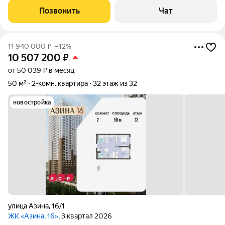
Екатеринбург, ул. Азина 22/2. Дом монолитно-кирпичный,
Позвонить
Чат
2020 г. постройки. Квартира с отделкой
11 940 000
₽
–12%
10 507 200
₽
от 50 039 ₽ в месяц
50 м²
2-комн. квартира
32 этаж из 32
новостройка
улица Азина
,
16/1
ЖК «Азина, 16»
, 3 квартал 2026