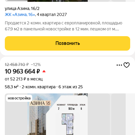
улица Азина
,
16/2
ЖК «Азина, 16»
, 4 квартал 2027
Продается 2-комн. квартира с европланировкой, площадью
67.9 м2 в панельной новостройке в 12 мин. пешком от м.
Уральская. Возможен вариант покупки с использованием
ипотечных средств, есть военная ипотека. Жилая площадь 27.9
Позвонить
м2, кухня 20.5 м2, отделка
12 458 710
₽
–12%
10 963 664
₽
от 52 213 ₽ в месяц
58,3 м²
2-комн. квартира
6 этаж из 25
новостройка