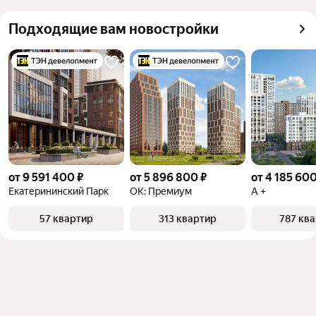
квадратного метра или площади
Подходящие вам новостройки
от 9 591 400 ₽
от 5 896 800 ₽
от 4 185 600
Екатерининский Парк
ОК: Премиум
А +
57 квартир
313 квартир
787 кв