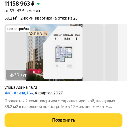
11 158 963
₽
от 53 143 ₽ в месяц
59,2 м²
2-комн. квартира
5 этаж из 25
новостройка
3D-тур
улица Азина
,
16/2
ЖК «Азина, 16»
, 4 квартал 2027
Продается 2-комн. квартира с европланировкой, площадью
59.2 м2 в панельной новостройке в 12 мин. пешком от м.
Уральская. Возможен вариант покупки с использованием
ипотечных средств, есть военная ипотека. Жилая площадь 24.1
Позвонить
м2, кухня 16.8 м2, отделка