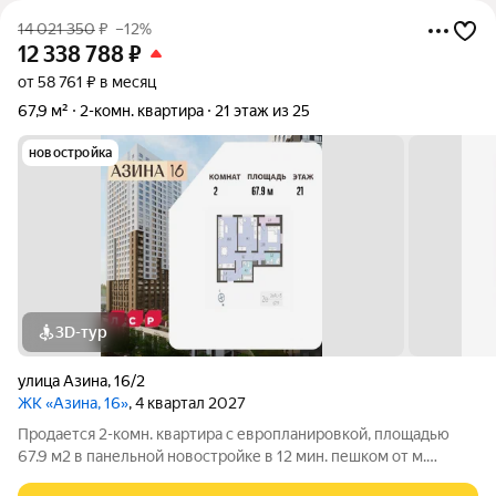
14 021 350
₽
–12%
12 338 788
₽
от 58 761 ₽ в месяц
67,9 м²
2-комн. квартира
21 этаж из 25
новостройка
3D-тур
улица Азина
,
16/2
ЖК «Азина, 16»
, 4 квартал 2027
Продается 2-комн. квартира с европланировкой, площадью
67.9 м2 в панельной новостройке в 12 мин. пешком от м.
Уральская. Возможен вариант покупки с использованием