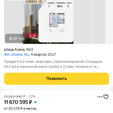
3D-тур
улица Азина
,
16/2
ЖК «Азина, 16»
, 4 квартал 2027
Продается 2-комн. квартира с европланировкой, площадью
59.2 м2 в панельной новостройке в 12 мин. пешком от м.
Уральская. Возможен вариант покупки с использованием
ипотечных средств, есть военная ипотека. Жилая площадь 24.1
Позвонить
м2, кухня 16.8 м2, отделка
13 262 040
₽
–12%
11 670 595
₽
от 55 579 ₽ в месяц