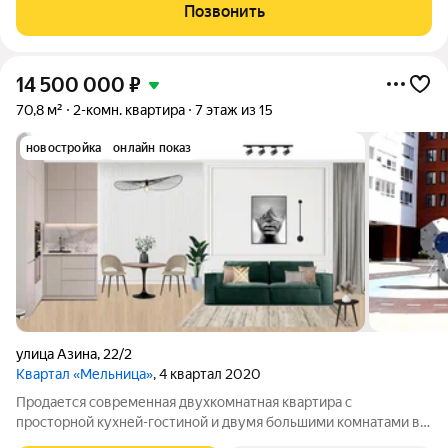
ипотечных средств, есть военная ипотека. Жилая площадь 27.9
Позвонить
м2, кухня 20.5 м2, отделка
14 500 000
₽
70,8 м²
2-комн. квартира
7 этаж из 15
новостройка
онлайн показ
улица Азина
,
22/2
Квартал «Мельница»
, 4 квартал 2020
Продается современная двухкомнатная квартира с
просторной кухней-гостиной и двумя большими комнатами в
доме высокого класса ЖК "Мельница", по адресу: г.