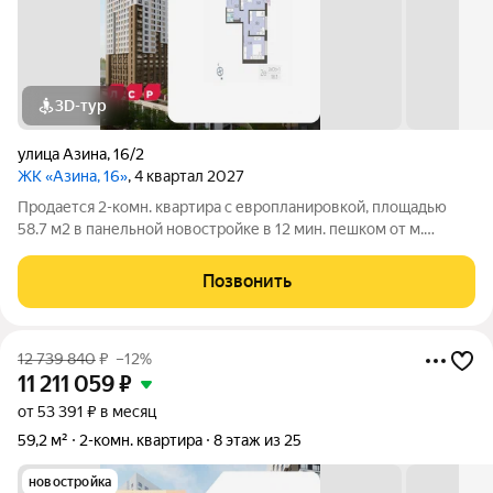
3D-тур
улица Азина
,
16/2
ЖК «Азина, 16»
, 4 квартал 2027
Продается 2-комн. квартира с европланировкой, площадью
58.7 м2 в панельной новостройке в 12 мин. пешком от м.
Уральская. Возможен вариант покупки с использованием
ипотечных средств, есть военная ипотека. Жилая площадь 24.3
Позвонить
м2, кухня 16.9 м2, отделка
12 739 840
₽
–12%
11 211 059
₽
от 53 391 ₽ в месяц
59,2 м²
2-комн. квартира
8 этаж из 25
новостройка