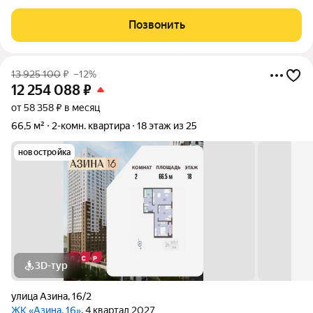
Уральская. Возможен вариант покупки с использованием
ипотечных средств, есть военная ипотека. Жилая площадь 27.9
Позвонить
м2, кухня 20.5 м2, отделка
13 925 100
₽
–12%
12 254 088
₽
от 58 358 ₽ в месяц
66,5 м²
2-комн. квартира
18 этаж из 25
новостройка
3D-тур
улица Азина
,
16/2
ЖК «Азина, 16»
, 4 квартал 2027