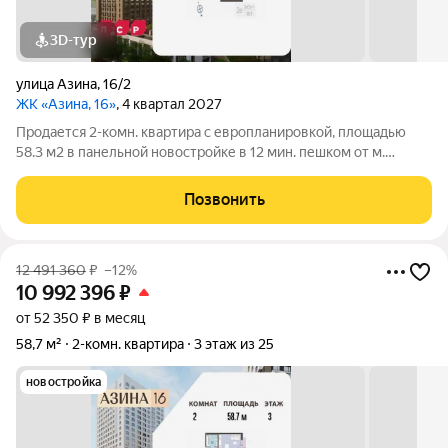
3D-тур
улица Азина
,
16/2
ЖК «Азина, 16»
, 4 квартал 2027
Продается 2-комн. квартира с европланировкой, площадью
58.3 м2 в панельной новостройке в 12 мин. пешком от м.
Уральская. Возможен вариант покупки с использованием
ипотечных средств, есть военная ипотека. Жилая площадь 24.3
Позвонить
м2, кухня 16.9 м2, отделка
12 491 360
₽
–12%
10 992 396
₽
от 52 350 ₽ в месяц
58,7 м²
2-комн. квартира
3 этаж из 25
новостройка