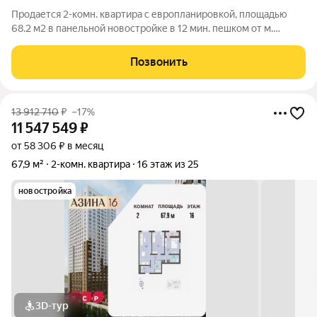
Продается 2-комн. квартира с европланировкой, площадью
68.2 м2 в панельной новостройке в 12 мин. пешком от м.
Уральская. Возможен вариант покупки с использованием
ипотечных средств, есть военная ипотека. Жилая площадь 27.9
Позвонить
м2, кухня 20.5 м2, отделка
13 912 710
₽
–17%
11 547 549
₽
от 58 306 ₽ в месяц
67,9 м²
2-комн. квартира
16 этаж из 25
новостройка
3D-тур