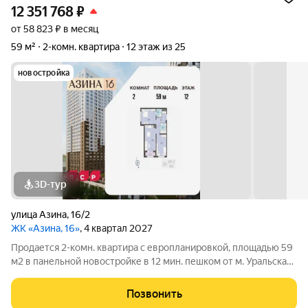
12 351 768
₽
от 58 823 ₽ в месяц
59 м²
2-комн. квартира
12 этаж из 25
новостройка
3D-тур
улица Азина
,
16/2
ЖК «Азина, 16»
, 4 квартал 2027
Продается 2-комн. квартира с европланировкой, площадью 59
м2 в панельной новостройке в 12 мин. пешком от м. Уральская.
Возможен вариант покупки с использованием ипотечных
средств, есть военная ипотека. Жилая площадь 27 м2, кухня
Позвонить
16.9 м2, отделка под