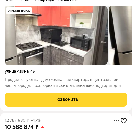
онлайн показ
улица Азина
,
45
Продаётся уютная двухкомнатная квартира в центральной
части города. Просторная и светлая, идеально подходит для
комфортной жизни. Квартира тёплая и комфортная благодаря
качественному ремонту. Окна выходят во двор, обеспечивая
Позвонить
тишину и спокойствие. Во
12 757 680
₽
–17%
10 588 874
₽