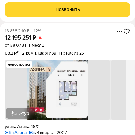
Уральская. Возможен вариант покупки с использованием
ипотечных средств, есть военная ипотека. Жилая площадь 27.9
Позвонить
м2, кухня 20.5 м2, отделка
13 858 240
₽
–12%
12 195 251
₽
от 58 078 ₽ в месяц
68,2 м²
2-комн. квартира
11 этаж из 25
новостройка
3D-тур
улица Азина
,
16/2
ЖК «Азина, 16»
, 4 квартал 2027