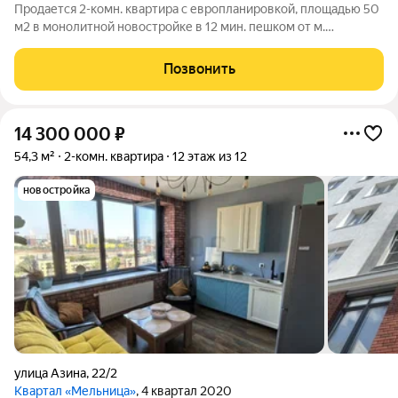
Продается 2-комн. квартира с европланировкой, площадью 50
м2 в монолитной новостройке в 12 мин. пешком от м.
Уральская. Возможен вариант покупки с использованием
ипотечных средств, есть военная ипотека. Жилая площадь 21.6
Позвонить
м2, кухня 5.6 м2, отделка
14 300 000
₽
54,3 м²
2-комн. квартира
12 этаж из 12
новостройка
улица Азина
,
22/2
Квартал «Мельница»
, 4 квартал 2020