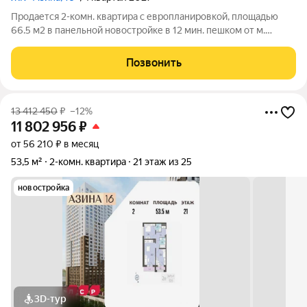
Продается 2-комн. квартира с европланировкой, площадью
66.5 м2 в панельной новостройке в 12 мин. пешком от м.
Уральская. Возможен вариант покупки с использованием
ипотечных средств, есть военная ипотека. Жилая площадь 27.9
Позвонить
м2, кухня 20.5 м2, отделка
13 412 450
₽
–12%
11 802 956
₽
от 56 210 ₽ в месяц
53,5 м²
2-комн. квартира
21 этаж из 25
новостройка
3D-тур