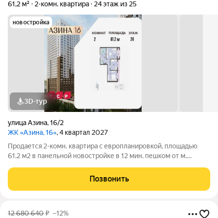
61,2 м²
2-комн. квартира
24 этаж из 25
новостройка
3D-тур
улица Азина
,
16/2
ЖК «Азина, 16»
, 4 квартал 2027
Продается 2-комн. квартира с европланировкой, площадью
61.2 м2 в панельной новостройке в 12 мин. пешком от м.
Уральская. Возможен вариант покупки с использованием
ипотечных средств, есть военная ипотека. Жилая площадь 24.6
Позвонить
м2, кухня 16.8 м2, отделка
12 680 640
₽
–12%