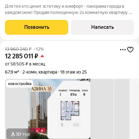
Для тех кто ценит эстетику и комфорт - панорама города в
каждом окне! Продам полноценную 2х комнатную квартиру в
ЖК «Мельница» (дом комфорт-класс, 2020 года постройки).
Почему эту квартиру стоит посмотреть лично? Локация
Позвонить
Написать
комфорт-класса: ЖК с
13 960 240
₽
–12%
12 285 011
₽
от 58 505 ₽ в месяц
67,9 м²
2-комн. квартира
18 этаж из 25
новостройка
3D-тур