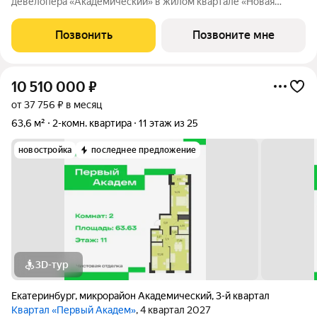
девелопера «Академический» в жилом квартале «Новая
Олимпика». Срок сдачи дома в 2027 году. Дома отличает
расположение - Преображенский парк под окнами. Если вы
Позвонить
Позвоните мне
мечтали жить, наслаждаясь чистым
10 510 000
₽
от 37 756 ₽ в месяц
63,6 м²
2-комн. квартира
11 этаж из 25
новостройка
последнее предложение
3D-тур
Екатеринбург
,
микрорайон Академический
,
3-й квартал
Квартал «Первый Академ»
, 4 квартал 2027