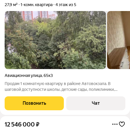
27,9 м²
1-комн. квартира
4 этаж из 5
Авиационная улица
,
65к3
Продам 1 комнатную квартиру в районе Автовокзала. В
шаговой доступности школы, детские сады, поликлиники,
магазины, аптеки и кафе. Удобная транспортная доступность:
недалеко Южный автовокзал, есть остановки общественного
Позвонить
Чат
транспорта (автобусы,
12 546 000
₽