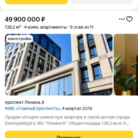
жизни с приватной и
49 900 000
₽
138,2 м²
4-комн. апартаменты
9 этаж из 11
новостройка
проспект Ленина
,
8
МФК «Главный проспектЪ»
, 4 квартал 2016
Продам четырех-комнатную квартиру в тихом центре города
Екатеринбурга. ЖК "Ленина 8". Общая площадь 138,2 кв.м. 9
этаж. Отделка "под чистовую" от застройщика. Взрослый
собственник. Документы готовы, без обременений. Ключи
Позвонить