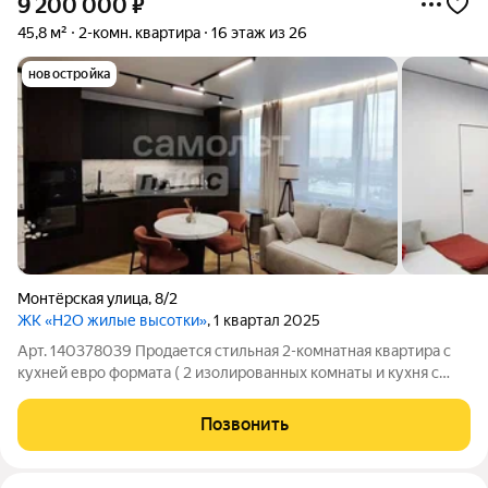
9 200 000
₽
45,8 м²
2-комн. квартира
16 этаж из 26
новостройка
Монтёрская улица
,
8/2
ЖК «H2O жилые высотки»
, 1 квартал 2025
Арт. 140378039 Продается стильная 2-комнатная квартира с
кухней евро формата ( 2 изолированных комнаты и кухня с
гостиной ) с дизайнерским ремонтом в новом монолитном
доме на ул. Монтерская, Екатеринбург отличное сочетание
Позвонить
комфорта, современного