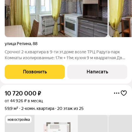
улица Репина
,
88
Срочно! 2-к.квaртира в 9-ти эт.доме возле ТРЦ Радуга-парк
Комнаты изолированные: 17м + 11м; кухня 9 м квадратная Две
огромные лоджии >8 м на разные стороны Натяжные потолки,
стеклопакеты, заменены межкомнатные двери, счетчики ! ВСЕ
Позвонить
Написать
ОСТАЕТСЯ: МЕБЕЛЬ И
10 720 000
₽
от 44 926 ₽ в месяц
59,9 м²
2-комн. квартира
20 этаж из 25
новостройка