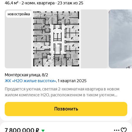
46,4 м²
2-комн. квартира
23 этаж из 25
новостройка
Монтёрская улица
,
8/2
ЖК «H2O жилые высотки»
, 1 квартал 2025
Продается уютная, светлая 2-хкомнатная квартира в новом
жилом комплексе Н2О, расположенном в тихом уютном
микрорайоне с видом на Уктусские горы. Просторная кухня-
гостинная 16,5 кв.м, две комнаты 10 и 12 кв.м, совмещенный
Позвонить
санузел, теплый балкон. Вход
7 800 000
₽