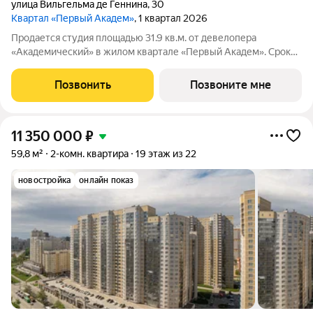
улица Вильгельма де Геннина
,
30
Квартал «Первый Академ»
, 1 квартал 2026
Продается студия площадью 31.9 кв.м. от девелопера
«Академический» в жилом квартале «Первый Академ». Срок
сдачи дома в 2026 году. Дом 4.5 расположен на въезде в
район, рядом с ТРЦ «Академический». Через дорогу проходит
Позвонить
Позвоните мне
трамвайная линия. Два вида
11 350 000
₽
59,8 м²
2-комн. квартира
19 этаж из 22
новостройка
онлайн показ