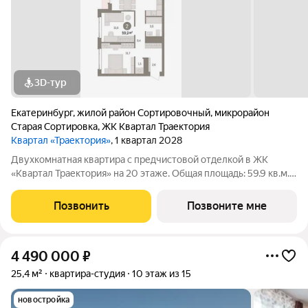
3D-тур
Екатеринбург
,
жилой район Сортировочный
,
микрорайон
Старая Сортировка
,
ЖК Квартал Траектория
Квартал «Траектория»
, 1 квартал 2028
Двухкомнатная квартира с предчистовой отделкой в ЖК
«Квартал Траектория» на 20 этаже. Общая площадь: 59.9 кв.м.,
жилая: 23.3 кв.м., площадь просторной кухни-столовой: 19.3
кв.м. Квартира угловая, идеально подойдет любителям
Позвонить
Позвоните мне
тишины и панорамных видов.
4 490 000
₽
25,4 м²
квартира-студия
10 этаж из 15
новостройка