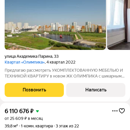
улица Академика Парина
,
33
Квартал «Олимпика»
, 4 квартал 2022
Предлагаю рассмотреть УКОМПЛЕКТОВАННУЮ МЕБЕЛЬЮ И
ТЕХНИКОЙ КВАРТИРУ в новом ЖК ОЛИМПИКА с шикарным
видом на Преображенский Парк . - в доме находится OZON ,
Школа Искусств , студия красоты , пиццерия . - в шаговой
Позвонить
Написать
доступности школа , детские сады ,
6 110 676
₽
от 25 609 ₽ в месяц
39,8 м²
1-комн. квартира
3 этаж из 22