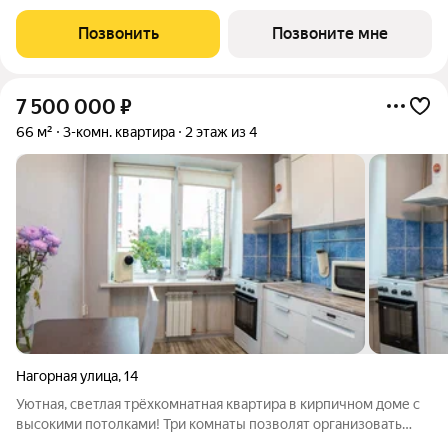
экономия составит 920,000 руб. Звоните, мы вам все
подробно расскажем. Продается 2-комн. квартира от
Позвонить
Позвоните мне
застройщика с предчистовой отделкой
7 500 000
₽
66 м²
3-комн. квартира
2 этаж из 4
Нагорная улица
,
14
Уютная, светлая трёхкомнатная квартира в кирпичном доме с
высокими потолками! Три комнаты позволят организовать
пространство так, как удобно именно вам: уютная спальня,