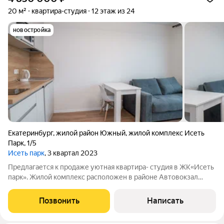
20 м²
квартира-студия
12 этаж из 24
новостройка
Екатеринбург
,
жилой район Южный
,
жилой комплекс Исеть
Парк
,
1/5
Исеть парк
, 3 квартал 2023
Предлагается к продаже уютная квартира- студия в ЖК«Исеть
парк». Жилой комплекс расположен в районе Автовокзал
Екатеринбурга на берегу реки Исеть, напротив парка имени
Маяковского. До метро «Ботаническая» 15 минут пешком.Из
Позвонить
Написать
окна открывается