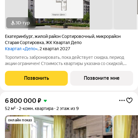
3D-тур
Екатеринбург
,
жилой район Сортировочный
,
микрорайон
Старая Сортировка
,
ЖК Квартал Депо
Квартал «Депо»
, 2 квартал 2027
Торопитесь забронировать, пока действует скидка, период
акции ограничен! Стоимость квартиры указана со скидкой,
ваша экономия составит 430,000 руб. Звоните, мы вам все
подробно расскажем. 3-комн. квартира от застройщика с
Позвонить
Позвоните мне
предчистовой отделкой в
6 800 000
₽
52 м²
2-комн. квартира
2 этаж из 9
онлайн показ