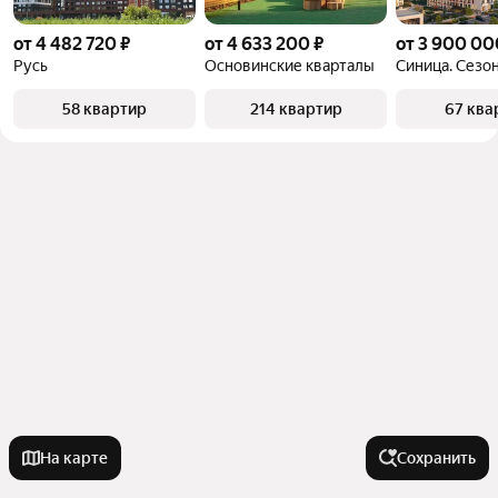
от 4 482 720 ₽
от 4 633 200 ₽
от 3 900 00
Русь
Основинские кварталы
Синица. Сезо
58 квартир
214 квартир
67 ква
На карте
Сохранить