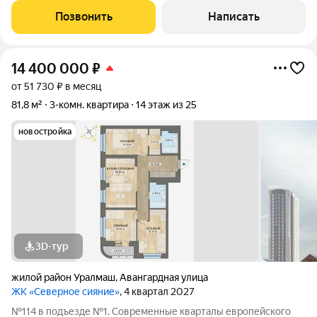
рабочий кабинет, детская комната. Кирпичный дом
Позвонить
Написать
обеспечивает хорошую звуко- и
14 400 000
₽
от 51 730 ₽ в месяц
81,8 м²
3-комн. квартира
14 этаж из 25
новостройка
3D-тур
жилой район Уралмаш
,
Авангардная улица
ЖК «Северное сияние»
, 4 квартал 2027
№114 в подъезде №1. Современные кварталы европейского