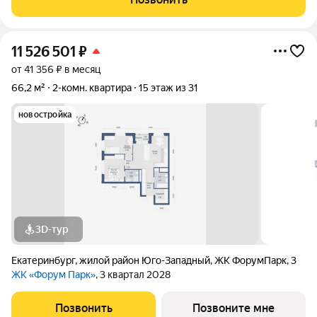
готовы передать на сделке.
11 526 501
₽
от 41 356 ₽ в месяц
66,2 м²
2-комн. квартира
15 этаж из 31
новостройка
3D-тур
Екатеринбург
,
жилой район Юго-Западный
,
ЖК ФорумПарк
,
3
ЖК «Форум Парк»
, 3 квартал 2028
Позвонить
Позвоните мне