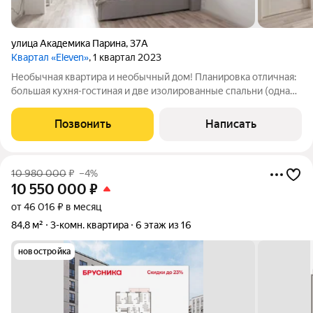
улица Академика Парина
,
37А
Квартал «Eleven»
, 1 квартал 2023
Необычная квартира и необычный дом! Планировка отличная:
большая кухня-гостиная и две изолированные спальни (одна
из них мастер-спальня: с гардеробной и своим большим
санузлом, выходом на лоджию). Высота потолков 2,6м.
Позвонить
Написать
Видовые характеристики
10 980 000
₽
–4%
10 550 000
₽
от 46 016 ₽ в месяц
84,8 м²
3-комн. квартира
6 этаж из 16
новостройка