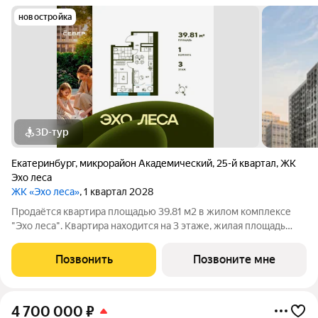
новостройка
3D-тур
Екатеринбург
,
микрорайон Академический
,
25-й квартал
,
ЖК
Эхо леса
ЖК «Эхо леса»
, 1 квартал 2028
Продаётся квартира площадью 39.81 м2 в жилом комплексе
"Эхо леса". Квартира находится на 3 этаже, жилая площадь
квартиры 12.43 м2, площадь просторной кухни 14.77 м2. Среди
особенностей планировки изолированные комнаты с окнами
Позвонить
Позвоните мне
на одну сторону, 1
4 700 000
₽