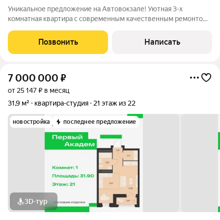
Уникальное предложение на Автовокзале! Уютная 3-х
комнатная квартира с современным качественным ремонтом,
высокими потолками!!! 8 Марта, 100 Просторная квартира 81.8
кв.м. современный и свежий РЕМОНТ сделан "ДЛЯ СЕБЯ":
Позвонить
Написать
выровнены полы, поменяна
7 000 000
₽
от 25 147 ₽ в месяц
31,9 м²
квартира-студия
21 этаж из 22
новостройка
последнее предложение
3D-тур