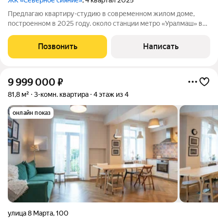
ЖК «Северное сияние»
, 4 квартал 2025
Предлагаю квартиру-студию в современном жилом доме,
построенном в 2025 году. около станции метро «Уралмаш» в
жилом комплексе «Северное сияние». Месторасположение
город Екатеринбург, микрорайон Уралмаш, административный
Позвонить
Написать
район: Орджоникидзевский
9 999 000
₽
81,8 м²
3-комн. квартира
4 этаж из 4
онлайн показ
улица 8 Марта
,
100