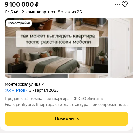
9 100 000
₽
64,5 м²
2-комн. квартира
8 этаж из 26
новостройка
Монтёрская улица
,
4
ЖК «Титов»
, 3 квартал 2023
Продаётся 2-комнатная квартира в ЖК «Орбита» в
Екатеринбурге. Квартира светлая, с аккуратной современной
отделкой в спокойных нейтральных оттенках. Пространство
легко адаптировать под разные сценарии жизни: сделать
Позвонить
уютную спальню, полноценную