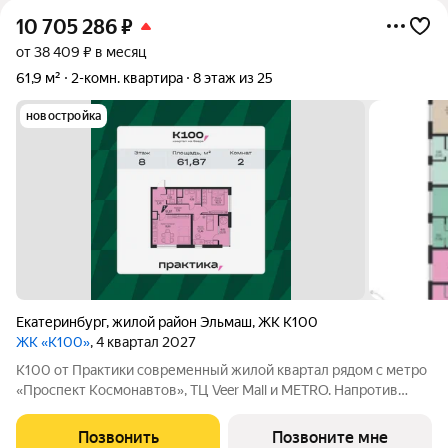
10 705 286
₽
от 38 409 ₽ в месяц
61,9 м²
2-комн. квартира
8 этаж из 25
новостройка
Екатеринбург
,
жилой район Эльмаш
,
ЖК К100
ЖК «К100»
, 4 квартал 2027
К100 от Практики современный жилой квартал рядом с метро
«Проспект Космонавтов», ТЦ Veer Mall и METRO. Напротив
школа и три детских сада, рядом прогулочные маршруты парка
«Пышминские озерки». Проект соединяет динамику городской
Позвонить
Позвоните мне