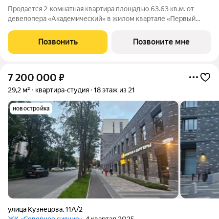
Продается 2-комнатная квартира площадью 63.63 кв.м. от
девелопера «Академический» в жилом квартале «Первый
Академ». Срок сдачи дома 4 квартал 2027 года. Выгоды и
скидка напрямую от застройщика. Дом расположен на въезде
Позвонить
Позвоните мне
в район, отличается удобной
7 200 000
₽
29,2 м²
квартира-студия
18 этаж из 21
новостройка
улица Кузнецова
,
11А/2