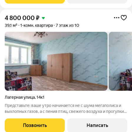
4 800 000
₽
39,1 м²
1-комн. квартира
7 этаж из 10
Лагерная улица
,
14к1
Представьте: ваше утро начинается не с шума мегаполиса и
выхлопных газов, а с пения птиц, свежего воздуха и прогулки
по тенистым аллеям. Вы покупаете не просто квадратные
метры вы инвестируете в здоровье своей семьи и
Позвонить
Написать
премиальный уровень жизни.