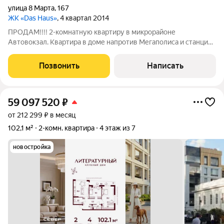
улица 8 Марта
,
167
ЖК «Das Haus»
, 4 квартал 2014
ПРОДАМ!!!! 2-комнатную квартиру в микрорайоне
Автовокзал. Квартира в доме напротив Мегаполиса и станции
Метро Чкаловская!!! Отличная видовая квартира площадью
59,8 кв. м. Просторная кухня с выходом на лоджию, гостиная и
Позвонить
Написать
спальня с выходом на лоджию,
59 097 520
₽
от 212 299 ₽ в месяц
102,1 м²
2-комн. квартира
4 этаж из 7
новостройка