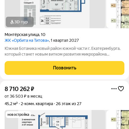
3D-тур
Монтёрская улица
,
10
ЖК «Орбита на Титова»
, 1 квартал 2027
Южная Ботаника новый район южной части г. Екатеринбурга,
который станет новым витком развития микрорайона
Вторчермет. Здесь будет: сквер с садом камней и сухим
фонтаном, центральная площадь с арт-объектом «Водное
Позвонить
зеркало», более 1000 растений на
8 710 262
₽
от 36 503 ₽ в месяц
45,2 м²
2-комн. квартира
26 этаж из 27
новостройка