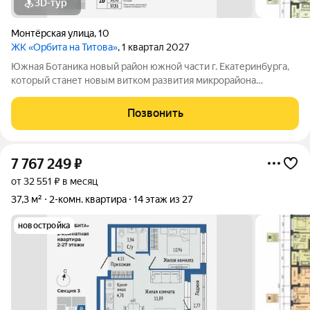
3D-тур
Монтёрская улица
,
10
ЖК «Орбита на Титова»
, 1 квартал 2027
Южная Ботаника новый район южной части г. Екатеринбурга,
который станет новым витком развития микрорайона
Вторчермет. Здесь будет: сквер с садом камней и сухим
фонтаном, центральная площадь с арт-объектом «Водное
Позвонить
зеркало», более 1000 растений на
7 767 249
₽
от 32 551 ₽ в месяц
37,3 м²
2-комн. квартира
14 этаж из 27
новостройка