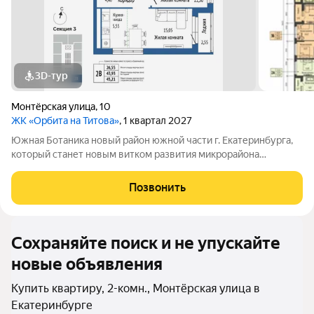
3D-тур
Монтёрская улица
,
10
ЖК «Орбита на Титова»
, 1 квартал 2027
Южная Ботаника новый район южной части г. Екатеринбурга,
который станет новым витком развития микрорайона
Вторчермет. Здесь будет: сквер с садом камней и сухим
фонтаном, центральная площадь с арт-объектом «Водное
Позвонить
зеркало», более 1000 растений на
Сохраняйте поиск и не упускайте
новые объявления
Купить квартиру, 2-комн., Монтёрская улица в
Екатеринбурге