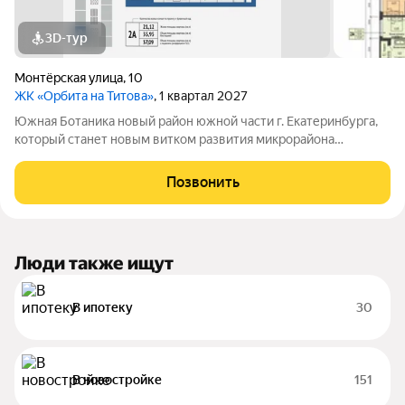
3D-тур
Монтёрская улица
,
10
ЖК «Орбита на Титова»
, 1 квартал 2027
Южная Ботаника новый район южной части г. Екатеринбурга,
который станет новым витком развития микрорайона
Вторчермет. Здесь будет: сквер с садом камней и сухим
фонтаном, центральная площадь с арт-объектом «Водное
Позвонить
зеркало», более 1000 растений на
Люди также ищут
В ипотеку
30
В новостройке
151