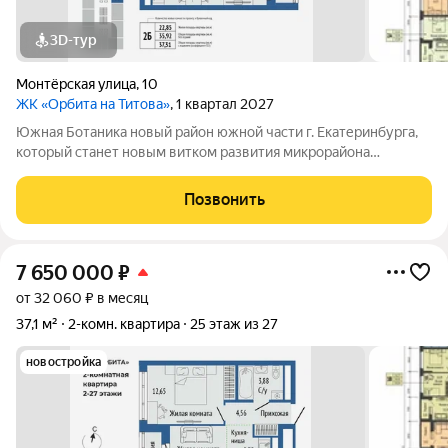
3D-тур
Монтёрская улица
,
10
ЖК «Орбита на Титова»
, 1 квартал 2027
Южная Ботаника новый район южной части г. Екатеринбурга,
который станет новым витком развития микрорайона
Вторчермет. Здесь будет: сквер с садом камней и сухим
фонтаном, центральная площадь с арт-объектом «Водное
Позвонить
зеркало», более 1000 растений на
7 650 000
₽
от 32 060 ₽ в месяц
37,1 м²
2-комн. квартира
25 этаж из 27
новостройка