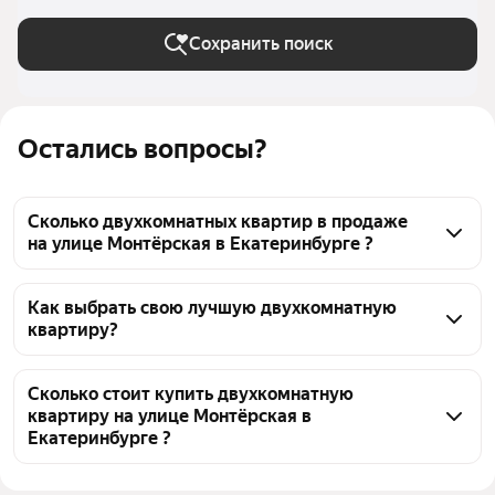
Сохранить поиск
Остались вопросы?
Сколько двухкомнатных квартир в продаже
на улице Монтёрская в Екатеринбурге ?
На Яндекс Недвижимости в продаже на улице 
Монтёрская в Екатеринбурге 154 двухкомнатных 
Как выбрать свою лучшую двухкомнатную
квартиру?
квартиры, из них 3 объявления от агентств, 151 
объявление от застройщиков
Чтобы купить 2-комнатную квартиру на улице 
Монтёрская, воспользуйтесь тепловой картой для 
Сколько стоит купить двухкомнатную
квартиру на улице Монтёрская в
оценки инфраструктуры и транспортной 
Екатеринбурге ?
доступности в выбранном районе на улице 
Монтёрская в Екатеринбурге
Цена за 
112 810 — 224 624 ₽