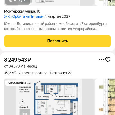
3D-тур
Монтёрская улица
,
10
ЖК «Орбита на Титова»
, 1 квартал 2027
Южная Ботаника новый район южной части г. Екатеринбурга,
который станет новым витком развития микрорайона
Вторчермет. Здесь будет: сквер с садом камней и сухим
фонтаном, центральная площадь с арт-объектом «Водное
Позвонить
зеркало», более 1000 растений на
8 249 543
₽
от 34 573 ₽ в месяц
45,2 м²
2-комн. квартира
14 этаж из 27
новостройка