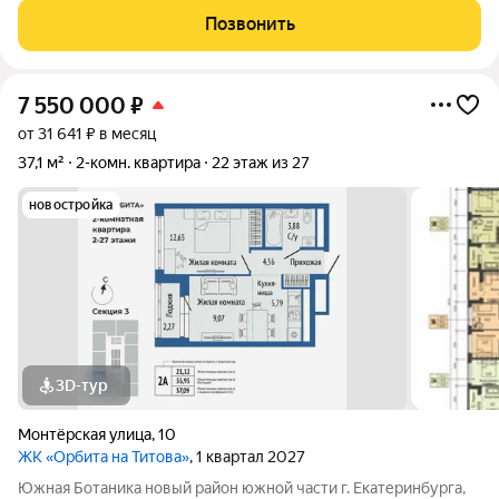
доме на ул. Монтерская, Екатеринбург отличное сочетание
Позвонить
комфорта, современного
7 550 000
₽
от 31 641 ₽ в месяц
37,1 м²
2-комн. квартира
22 этаж из 27
новостройка
3D-тур
Монтёрская улица
,
10
ЖК «Орбита на Титова»
, 1 квартал 2027
Южная Ботаника новый район южной части г. Екатеринбурга,