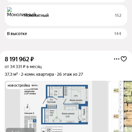
Монолитный
152
В высотке
144
8 191 962
₽
от 34 331 ₽ в месяц
37,3 м²
2-комн. квартира
26 этаж из 27
новостройка