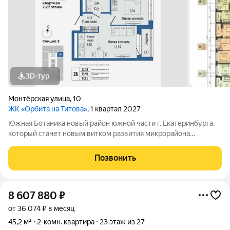
3D-тур
Монтёрская улица
,
10
ЖК «Орбита на Титова»
, 1 квартал 2027
Южная Ботаника новый район южной части г. Екатеринбурга,
который станет новым витком развития микрорайона
Вторчермет. Здесь будет: сквер с садом камней и сухим
фонтаном, центральная площадь с арт-объектом «Водное
Позвонить
зеркало», более 1000 растений на
8 607 880
₽
от 36 074 ₽ в месяц
45,2 м²
2-комн. квартира
23 этаж из 27