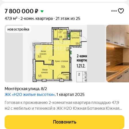
7 800 000
₽
47,9 м²
2-комн. квартира
21 этаж из 25
новостройка
Монтёрская улица
,
8/2
ЖК «H2O жилые высотки»
, 1 квартал 2025
Готовая к проживанию 2-комнатная квартира площадью 47,9
м2 с мебелью и техникой в ЖК H2O Южная Ботаника Южная
Ботаника современный район для комфортной жизни ЖК H2O
расположен в Чкаловском районе Екатеринбурга, в новом
Позвонить
развивающемся микрорайоне