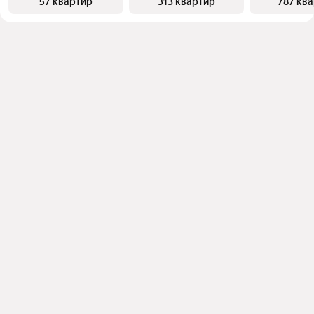
57 квартир
313 квартир
787 кв