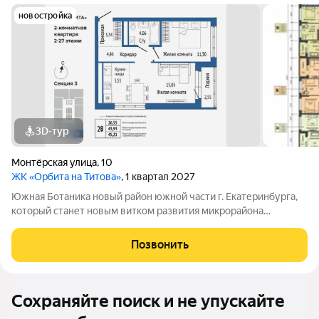
новостройка
3D-тур
Монтёрская улица
,
10
ЖК «Орбита на Титова»
, 1 квартал 2027
Южная Ботаника новый район южной части г. Екатеринбурга,
который станет новым витком развития микрорайона
Вторчермет. Здесь будет: сквер с садом камней и сухим
фонтаном, центральная площадь с арт-объектом «Водное
Позвонить
зеркало», более 1000 растений на
Сохраняйте поиск и не упускайте