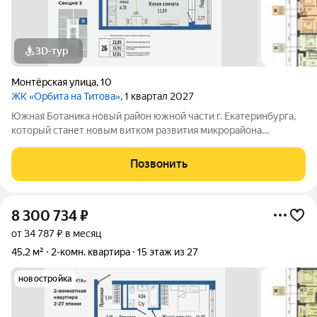
3D-тур
Монтёрская улица
,
10
ЖК «Орбита на Титова»
, 1 квартал 2027
Южная Ботаника новый район южной части г. Екатеринбурга,
который станет новым витком развития микрорайона
Вторчермет. Здесь будет: сквер с садом камней и сухим
фонтаном, центральная площадь с арт-объектом «Водное
Позвонить
зеркало», более 1000 растений на
8 300 734
₽
от 34 787 ₽ в месяц
45,2 м²
2-комн. квартира
15 этаж из 27
новостройка