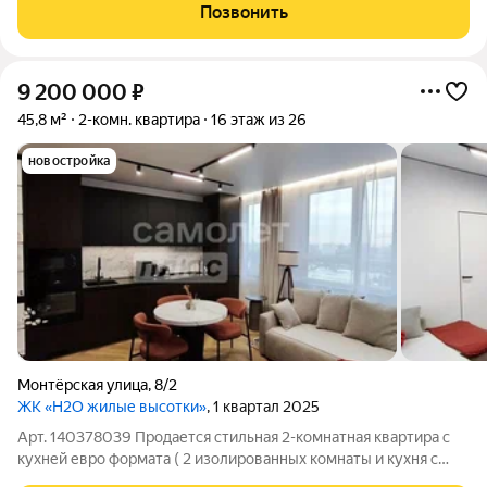
фонтаном, центральная площадь с арт-объектом «Водное
Позвонить
зеркало», более 1000 растений на
9 200 000
₽
45,8 м²
2-комн. квартира
16 этаж из 26
новостройка
Монтёрская улица
,
8/2
ЖК «H2O жилые высотки»
, 1 квартал 2025
Арт. 140378039 Продается стильная 2-комнатная квартира с
кухней евро формата ( 2 изолированных комнаты и кухня с
гостиной ) с дизайнерским ремонтом в новом монолитном