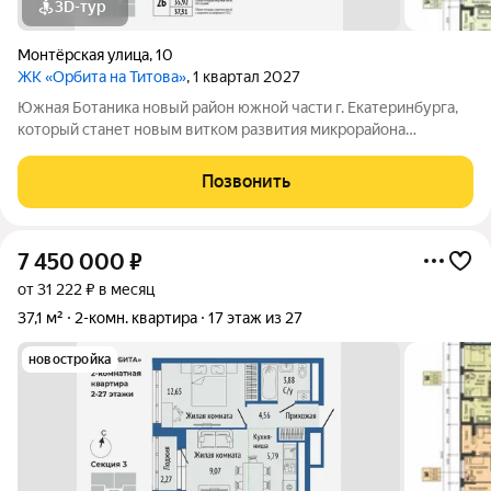
3D-тур
Монтёрская улица
,
10
ЖК «Орбита на Титова»
, 1 квартал 2027
Южная Ботаника новый район южной части г. Екатеринбурга,
который станет новым витком развития микрорайона
Вторчермет. Здесь будет: сквер с садом камней и сухим
фонтаном, центральная площадь с арт-объектом «Водное
Позвонить
зеркало», более 1000 растений на
7 450 000
₽
от 31 222 ₽ в месяц
37,1 м²
2-комн. квартира
17 этаж из 27
новостройка