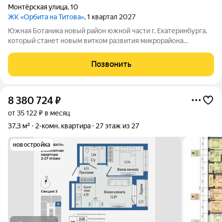
Монтёрская улица
,
10
ЖК «Орбита на Титова»
, 1 квартал 2027
Южная Ботаника новый район южной части г. Екатеринбурга,
который станет новым витком развития микрорайона
Вторчермет. Здесь будет: сквер с садом камней и сухим
фонтаном, центральная площадь с арт-объектом «Водное
Позвонить
зеркало», более 1000 растений на
8 380 724
₽
от 35 122 ₽ в месяц
37,3 м²
2-комн. квартира
27 этаж из 27
новостройка