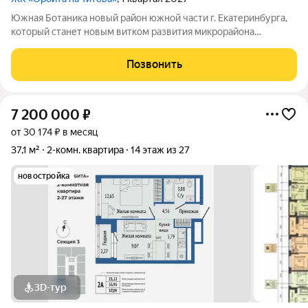
Южная Ботаника новый район южной части г. Екатеринбурга,
который станет новым витком развития микрорайона
Вторчермет. Здесь будет: сквер с садом камней и сухим
фонтаном, центральная площадь с арт-объектом «Водное
Позвонить
зеркало», более 1000 растений на
7 200 000
₽
от 30 174 ₽ в месяц
37,1 м²
2-комн. квартира
14 этаж из 27
новостройка
3D-тур