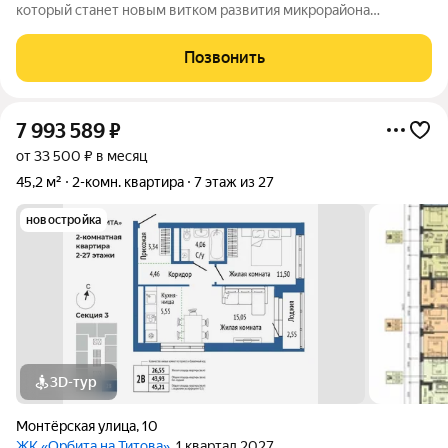
который станет новым витком развития микрорайона
Вторчермет. Здесь будет: сквер с садом камней и сухим
фонтаном, центральная площадь с арт-объектом «Водное
Позвонить
зеркало», более 1000 растений на
7 993 589
₽
от 33 500 ₽ в месяц
45,2 м²
2-комн. квартира
7 этаж из 27
новостройка
3D-тур
Монтёрская улица
,
10
ЖК «Орбита на Титова»
, 1 квартал 2027