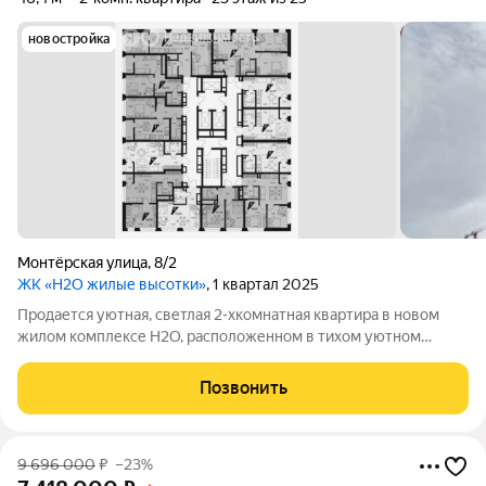
новостройка
Монтёрская улица
,
8/2
ЖК «H2O жилые высотки»
, 1 квартал 2025
Продается уютная, светлая 2-хкомнатная квартира в новом
жилом комплексе Н2О, расположенном в тихом уютном
микрорайоне с видом на Уктусские горы. Просторная кухня-
гостинная 16,5 кв.м, две комнаты 10 и 12 кв.м, совмещенный
Позвонить
санузел, теплый балкон. Вход
9 696 000
₽
–23%