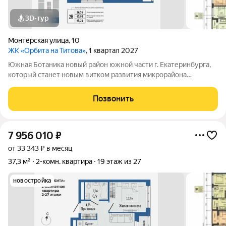
3D-тур
Монтёрская улица
,
10
ЖК «Орбита на Титова»
, 1 квартал 2027
Южная Ботаника новый район южной части г. Екатеринбурга,
который станет новым витком развития микрорайона
Вторчермет. Здесь будет: сквер с садом камней и сухим
фонтаном, центральная площадь с арт-объектом «Водное
Позвонить
зеркало», более 1000 растений на
7 956 010
₽
от 33 343 ₽ в месяц
37,3 м²
2-комн. квартира
19 этаж из 27
новостройка