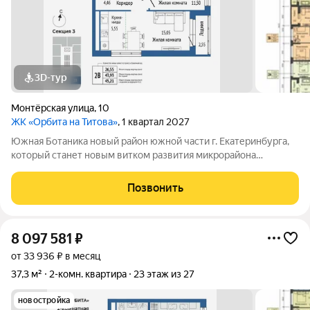
3D-тур
Монтёрская улица
,
10
ЖК «Орбита на Титова»
, 1 квартал 2027
Южная Ботаника новый район южной части г. Екатеринбурга,
который станет новым витком развития микрорайона
Вторчермет. Здесь будет: сквер с садом камней и сухим
фонтаном, центральная площадь с арт-объектом «Водное
Позвонить
зеркало», более 1000 растений на
8 097 581
₽
от 33 936 ₽ в месяц
37,3 м²
2-комн. квартира
23 этаж из 27
новостройка