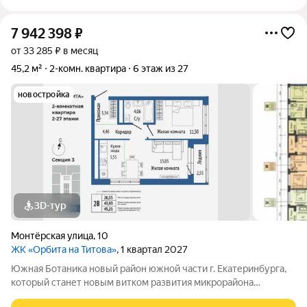
7 942 398
₽
от 33 285 ₽ в месяц
45,2 м²
2-комн. квартира
6 этаж из 27
новостройка
3D-тур
Монтёрская улица
,
10
ЖК «Орбита на Титова»
, 1 квартал 2027
Южная Ботаника новый район южной части г. Екатеринбурга,
который станет новым витком развития микрорайона
Вторчермет. Здесь будет: сквер с садом камней и сухим