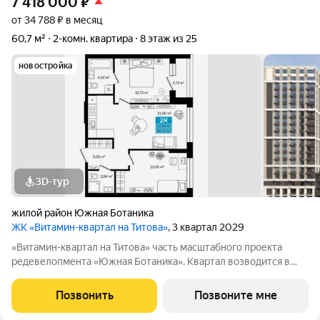
7 418 000
₽
от 34 788 ₽ в месяц
60,7 м²
2-комн. квартира
8 этаж из 25
новостройка
3D-тур
жилой район Южная Ботаника
ЖК «Витамин-квартал на Титова»
, 3 квартал 2029
«Витамин-квартал на Титова» часть масштабного проекта
редевелопмента «Южная Ботаника». Квартал возводится в
границах улиц Титова-Монтерская с удобными транспортными
развязками до центра города. Здесь то, что нужно для
Позвонить
Позвоните мне
комфортной жизни: удобная