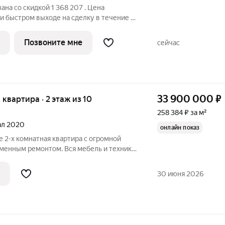
ана со скидкой 1 368 207 . Цена
тром выходе на сделку в течение 7
я, при 100% оплате в ипотеку или за
редчистовой отделкой для воплощения
Позвоните мне
сейчас
33 900 000
₽
я квартира · 2 этаж из 10
258 384 ₽ за м²
тал 2020
онлайн показ
е 2-х комнатная квартира с огромной
еменным ремонтом. Вся мебель и техника
. Перепланировка согласована. Клевер
обственной экосистемой. Здесь есть
30 июня 2026