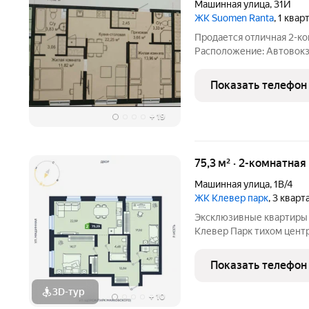
Машинная улица
,
31И
ЖК Suomen Ranta
, 1 ква
Продается отличная 2-ко
Расположение: Автовокз
Ranta Квартира: -отделка
теплоизоляция, - подача 
Показать телефон
-
+
19
75,3 м² · 2-комнатна
Машинная улица
,
1В/4
ЖК Клевер парк
, 3 квар
Эксклюзивные квартиры
Клевер Парк тихом центре: между ЦПКиО и набережной Исети.
Представлены варианты 
теплой лоджией, панор
Показать телефон
завораживающие виды, 
3D-тур
+
10