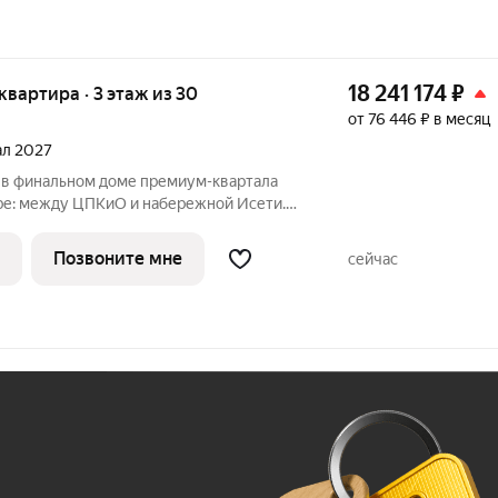
18 241 174
₽
 квартира · 3 этаж из 30
от 76 446 ₽ в месяц
тал 2027
 в финальном доме премиум-квартала
с гардеробными, мастер-спальнями,
амным остеклением, открывающим
Позвоните мне
сейчас
и
Ж