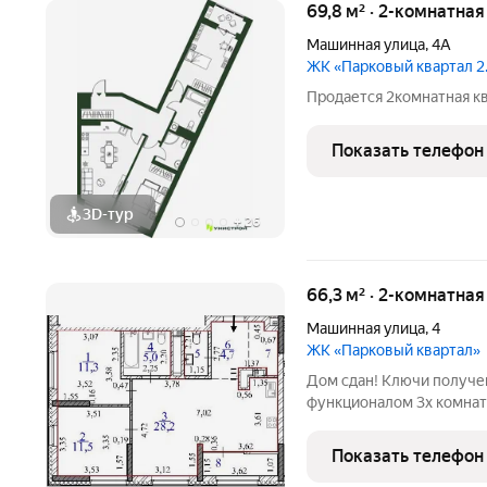
69,8 м² · 2-комнатна
Машинная улица
,
4А
ЖК «Парковый квартал 2
Продается 2комнатная кв
Показать телефон
3D-тур
+
26
66,3 м² · 2-комнатна
Машинная улица
,
4
ЖК «Парковый квартал»
Дом сдан! Ключи получен
функционалом 3х комнатн
кв., с функциональной п
гардеробной, кухня-гост
Показать телефон
санузла,