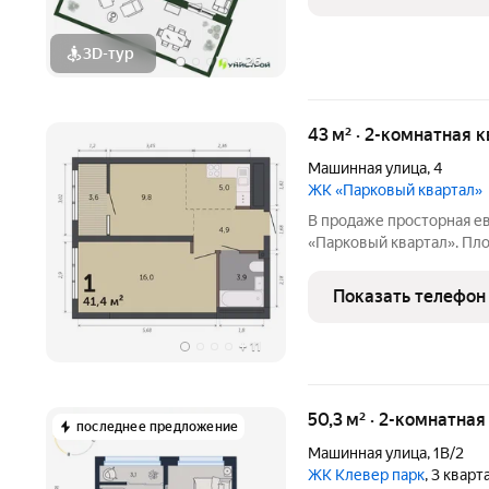
3D-тур
+
26
43 м² · 2-комнатная 
Машинная улица
,
4
ЖК «Парковый квартал»
В продаже просторная евро 2 комнатная квартира в ЖК
«Парковый квартал». Пло
Планировка: Просторный
(23.3 кв.м), санузел (3.9 
Показать телефон
Дизайнерская
+
11
50,3 м² · 2-комнатна
последнее предложение
Машинная улица
,
1В/2
ЖК Клевер парк
, 3 квар