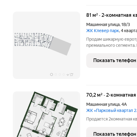
81 м² · 2-комнатная к
Машинная улица
,
1В/3
ЖК Клевер парк
, 4 квар
Продам шикарную еврот
премиального сегмента. 
благоустроенная набере
магазинов, фитнес клуб,
Показать телефон
и очень тёплая детская 
+
17
70,2 м² · 2-комнатная
Машинная улица
,
4А
ЖК «Парковый квартал 2
Продается 2комнатная кв
Показать телефон