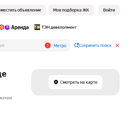
зместить объявление
Моя подборка ЖК
Войти
1
Сохранить поиск
Метро
це
Смотреть на карте
ожения