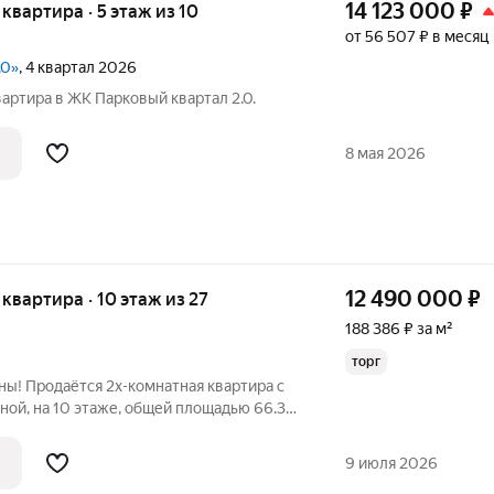
14 123 000
₽
я квартира · 5 этаж из 10
от 56 507 ₽ в месяц
.0»
, 4 квартал 2026
артира в ЖК Парковый квартал 2.0.
8 мая 2026
12 490 000
₽
я квартира · 10 этаж из 27
188 386 ₽ за м²
торг
ы! Продаётся 2х-комнaтнaя квартира с
ой, на 10 этаже, общей площадью 66.3
ланировкой (просторный холл с нишей для
иная, 2 изолированные спальни, 2
9 июля 2026