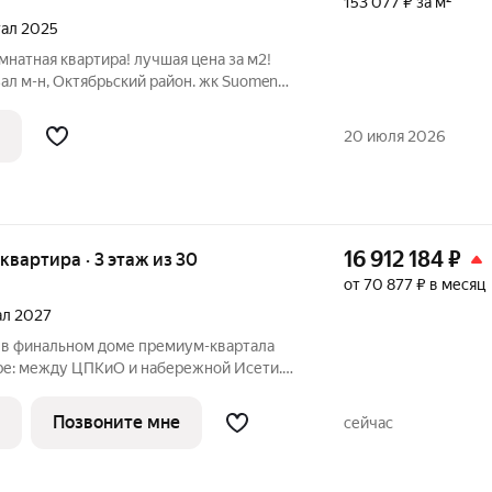
153 077 ₽ за м²
ртал 2025
мнатная квартира! лучшая цена за м2!
ал м-н, Октябрьский район. жк Suomen
 White box. Дом: - хорошая звуко- и
ГВС и тепла всегда и по низким тарифам,
20 июля 2026
16 912 184
₽
я квартира · 3 этаж из 30
от 70 877 ₽ в месяц
тал 2027
 в финальном доме премиум-квартала
с гардеробными, мастер-спальнями,
амным остеклением, открывающим
Позвоните мне
сейчас
и