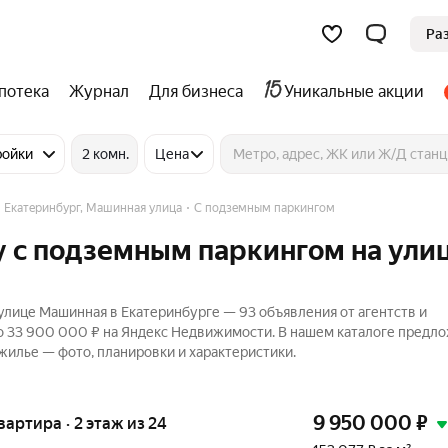
Ра
потека
Журнал
Для бизнеса
Уникальные акции
ройки
2 комн.
Цена
Екатеринбург, Машинная улица
С подземным паркингом
у с подземным паркингом на ули
лице Машинная в Екатеринбурге — 93 объявления от агентств и
до 33 900 000 ₽ на Яндекс Недвижимости. В нашем каталоге предл
 жилье — фото, планировки и характеристики.
9 950 000
₽
квартира · 2 этаж из 24