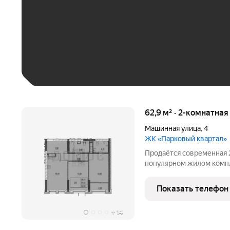
До 30 тыс. ₽
До 50 тыс. ₽
До 70 тыс. ₽
Больше 100 тыс. ₽
62,9 м² · 2-комнатная
Машинная улица
,
4
ЖК «Парковый квартал»
Продаётся современная 2
популярном жилом компл
Перспективный и быстро
Площадь: общая 62,9 м, жилая
Показать телефон
Планировка:
+
14