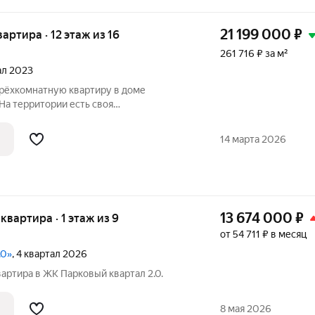
21 199 000
₽
вартира · 12 этаж из 16
261 716 ₽ за м²
тал 2023
рёхкомнатную квартиру в доме
На территории есть своя
жная, велодорожка, множество
 детский развлекательный центр, зимняя
14 марта 2026
площадка.
13 674 000
₽
 квартира · 1 этаж из 9
от 54 711 ₽ в месяц
.0»
, 4 квартал 2026
артира в ЖК Парковый квартал 2.0.
8 мая 2026