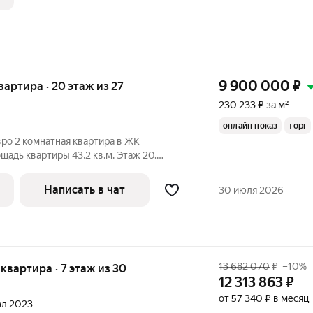
9 900 000
₽
квартира · 20 этаж из 27
230 233 ₽ за м²
онлайн показ
торг
щадь квартиры 43,2 кв.м. Этаж 20.
 холл переходящий в кухню-гостиную
кв.м) и спальня (16 кв.м). Качественная
Написать в чат
30 июля 2026
13 682 070
₽
–10%
я квартира · 7 этаж из 30
12 313 863
₽
от 57 340 ₽ в месяц
тал 2023