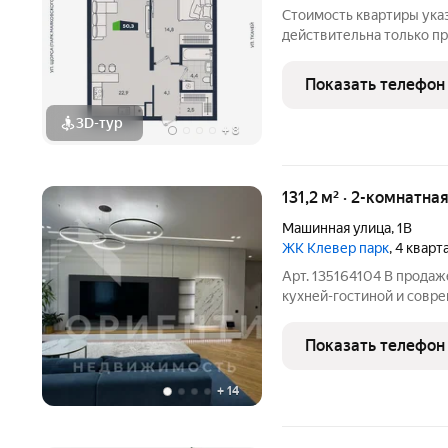
Стоимость квартиры указ
действительна только при быс
дней с момента обращени
наличные. Квартира с п
Показать телефон
любого дизайна.
3D-тур
+
8
131,2 м² · 2-комнатна
Машинная улица
,
1В
ЖК Клевер парк
, 4 квар
Арт. 135164104 В продаж
кухней-гостиной и совр
остается новым жильцам
парк - это ЖК со своей с
Показать телефон
частные
+
14