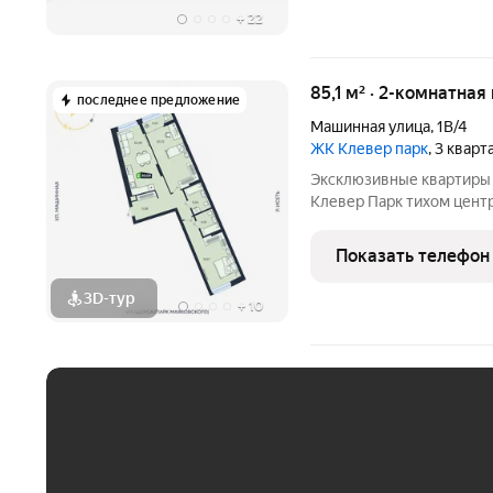
+
22
85,1 м² · 2-комнатная
последнее предложение
Машинная улица
,
1В/4
ЖК Клевер парк
, 3 квар
Эксклюзивные квартиры
Клевер Парк тихом центре: между ЦПКиО и набережной Исети.
Представлены варианты 
теплой лоджией, панор
Показать телефон
завораживающие виды, 
3D-тур
+
10
ЕЖЕМЕСЯЧНЫЙ ПЛАТЁ