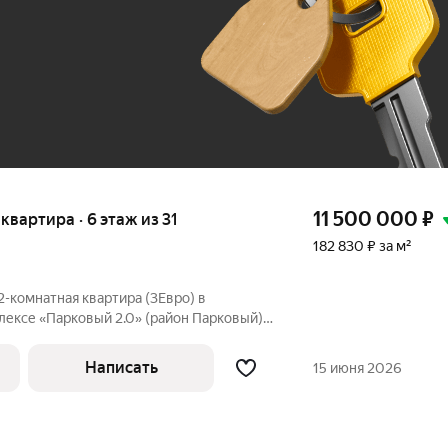
До 100 тыс. ₽
11 500 000
₽
 квартира · 6 этаж из 31
182 830 ₽ за м²
-комнатная квартира (3Евро) в
ексе «Парковый 2.0» (район Парковый).
 развивающийся район. Характеристики:
 26,10 м, кухня 15,4 м. Этаж 6
Написать
15 июня 2026