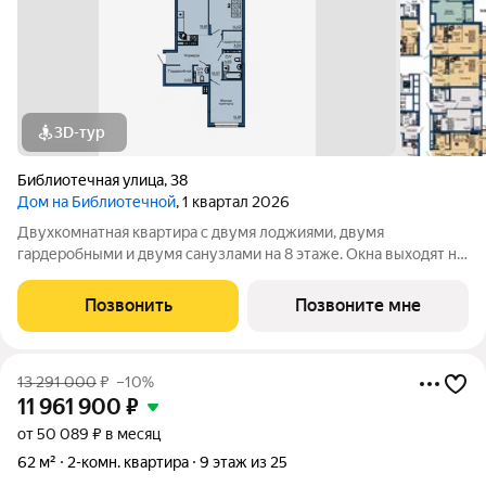
3D-тур
Библиотечная улица
,
38
Дом на Библиотечной
, 1 квартал 2026
Двухкомнатная квартира с двумя лоджиями, двумя
гардеробными и двумя санузлами на 8 этаже. Окна выходят на
противоположные стороны, на ул. Вишневую во двор и на ул.
Библиотечная. Чистовая отделка под ключ. Дом в 15 минутах
Позвонить
Позвоните мне
от центра города. Рядом
13 291 000
₽
–10%
11 961 900
₽
от 50 089 ₽ в месяц
62 м²
2-комн. квартира
9 этаж из 25