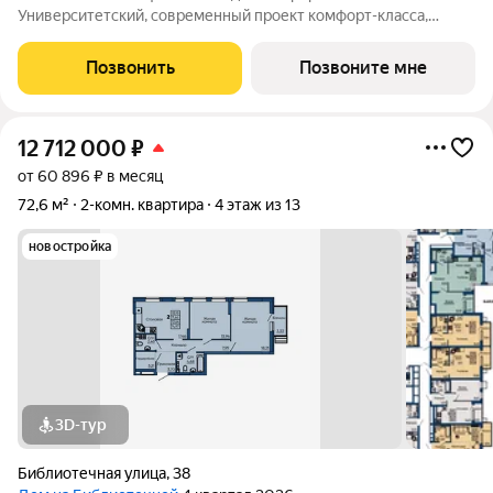
Университетский, современный проект комфорт-класса,
отражающий высокие стандарты качества компании
«Первостроитель». Дом органично вписался в микрорайон,
Позвонить
Позвоните мне
став его естественным продолжением и унаследовав все
12 712 000
₽
от 60 896 ₽ в месяц
72,6 м²
2-комн. квартира
4 этаж из 13
новостройка
3D-тур
Библиотечная улица
,
38