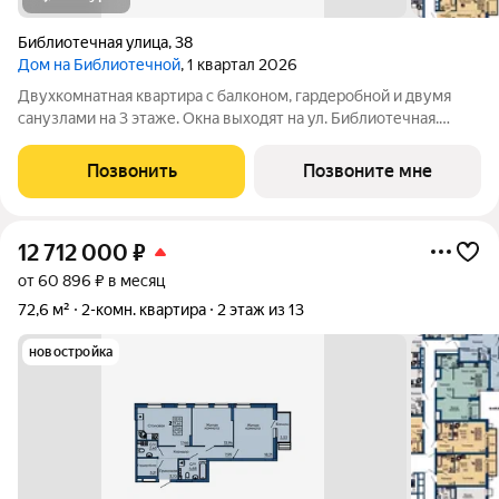
Библиотечная улица
,
38
Дом на Библиотечной
, 1 квартал 2026
Двухкомнатная квартира с балконом, гардеробной и двумя
санузлами на 3 этаже. Окна выходят на ул. Библиотечная.
Чистовая отделка под ключ. Дом в 15 минутах от центра
города. Рядом остановки общественного транспорта, школы и
Позвонить
Позвоните мне
детские сады.
12 712 000
₽
от 60 896 ₽ в месяц
72,6 м²
2-комн. квартира
2 этаж из 13
новостройка