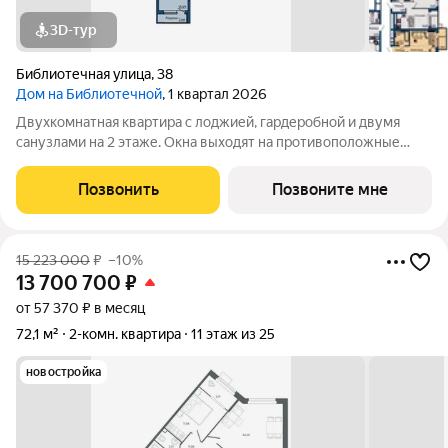
3D-тур
Библиотечная улица
,
38
Дом на Библиотечной
, 1 квартал 2026
Двухкомнатная квартира с лоджией, гардеробной и двумя
санузлами на 2 этаже. Окна выходят на противоположные
стороны, на ул. Вишневую во двор и на ул. Библиотечная.
Чистовая отделка под ключ. Дом в 15 минутах от центра
Позвонить
Позвоните мне
города. Рядом остановки
15 223 000
₽
–10%
13 700 700
₽
от 57 370 ₽ в месяц
72,1 м²
2-комн. квартира
11 этаж из 25
новостройка