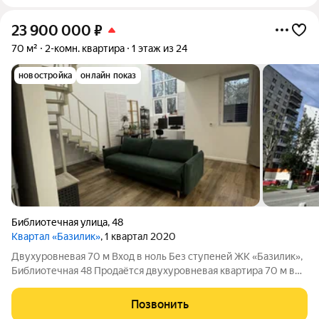
23 900 000
₽
70 м²
2-комн. квартира
1 этаж из 24
новостройка
онлайн показ
Библиотечная улица
,
48
Квартал «Базилик»
, 1 квартал 2020
Двухуровневая 70 м Вход в ноль Без ступеней ЖК «Базилик»,
Библиотечная 48 Продаётся двухуровневая квартира 70 м в
ЖК «Базилик» (Библиотечная, 48). Первый уровень в ноль с
землёй. Из подъезда сразу в квартиру. Никаких внешних
Позвонить
ступеней, пандусов и