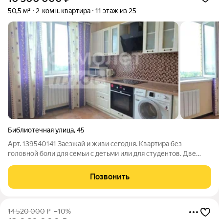
50,5 м²
2-комн. квартира
11 этаж из 25
Библиотечная улица
,
45
Арт. 139540141 Заезжай и живи сегодня. Квартира без
головной боли для семьи с детьми или для студентов. Две
просторные комнаты с отличным светом. Огромная кухня
можно поставить диван и собираться с друзьями. Вся мебель
Позвонить
остаётся вам по
14 520 000
₽
–10%