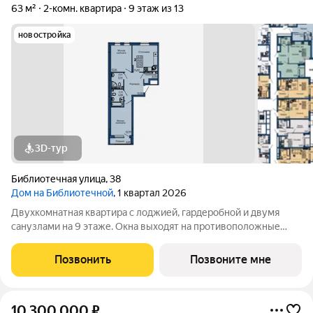
63 м²
2-комн. квартира
9 этаж из 13
новостройка
3D-тур
Библиотечная улица
,
38
Дом на Библиотечной
, 1 квартал 2026
Двухкомнатная квартира с лоджией, гардеробной и двумя
санузлами на 9 этаже. Окна выходят на противоположные
стороны, на ул. Вишневую во двор и на ул. Библиотечная.
Чистовая отделка под ключ. Дом в 15 минутах от центра
Позвонить
Позвоните мне
города. Рядом остановки
10 300 000
₽