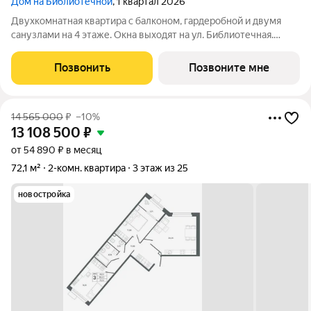
Дом на Библиотечной
, 1 квартал 2026
Двухкомнатная квартира с балконом, гардеробной и двумя
санузлами на 4 этаже. Окна выходят на ул. Библиотечная.
Чистовая отделка под ключ. Дом в 15 минутах от центра
города. Рядом остановки общественного транспорта, школы и
Позвонить
Позвоните мне
детские сады.
14 565 000
₽
–10%
13 108 500
₽
от 54 890 ₽ в месяц
72,1 м²
2-комн. квартира
3 этаж из 25
новостройка