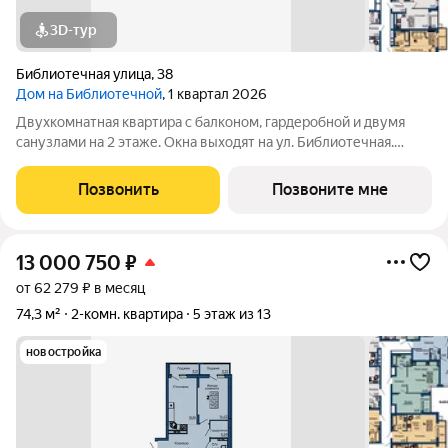
3D-тур
Библиотечная улица
,
38
Дом на Библиотечной
, 1 квартал 2026
Двухкомнатная квартира с балконом, гардеробной и двумя
санузлами на 2 этаже. Окна выходят на ул. Библиотечная.
Чистовая отделка под ключ. Дом в 15 минутах от центра
города. Рядом остановки общественного транспорта, школы и
Позвонить
Позвоните мне
детские сады.
13 000 750
₽
от 62 279 ₽ в месяц
74,3 м²
2-комн. квартира
5 этаж из 13
новостройка