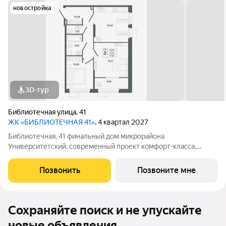
новостройка
3D-тур
Библиотечная улица
,
41
ЖК «БИБЛИОТЕЧНАЯ 41»
, 4 квартал 2027
Библиотечная, 41 финальный дом микрорайона
Университетский, современный проект комфорт-класса,
отражающий высокие стандарты качества компании
«Первостроитель». Дом органично вписался в микрорайон,
Позвонить
Позвоните мне
став его естественным продолжением и унаследовав все
Сохраняйте поиск и не упускайте
новые объявления