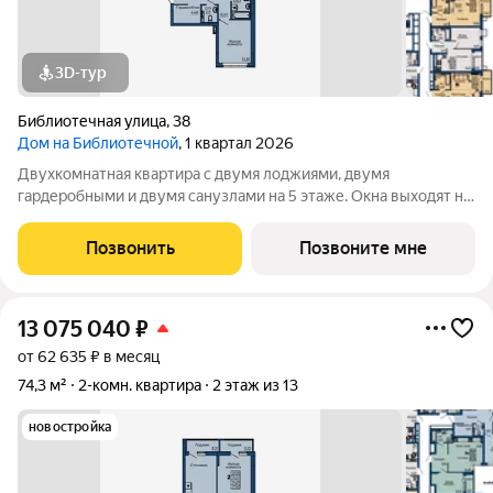
3D-тур
Библиотечная улица
,
38
Дом на Библиотечной
, 1 квартал 2026
Двухкомнатная квартира с двумя лоджиями, двумя
гардеробными и двумя санузлами на 5 этаже. Окна выходят на
противоположные стороны, на ул. Вишневую во двор и на ул.
Библиотечная. Чистовая отделка под ключ. Дом в 15 минутах
Позвонить
Позвоните мне
от центра города. Рядом
13 075 040
₽
от 62 635 ₽ в месяц
74,3 м²
2-комн. квартира
2 этаж из 13
новостройка