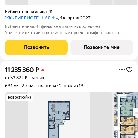
Библиотечная улица
,
41
ЖК «БИБЛИОТЕЧНАЯ 41»
, 4 квартал 2027
Библиотечная, 41 финальный дом микрорайона
Университетский, современный проект комфорт-класса,
отражающий высокие стандарты качества компании
«Первостроитель». Дом органично вписался в микрорайон,
Позвонить
Позвоните мне
став его естественным продолжением и унаследовав все
11 235 360
₽
от 53 822 ₽ в месяц
63,1 м²
2-комн. квартира
2 этаж из 13
новостройка