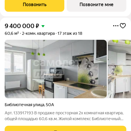
Библиотечная. Чистовая отделка под ключ. Дом в 15 минутах
Позвонить
Позвоните мне
от центра города. Рядом
9 400 000
₽
60,6 м²
2-комн. квартира
17 этаж из 18
Библиотечная улица
,
50А
Арт. 133917193 В продаже просторная 2х комнатная квартира,
общей площадью 60,6 кв.м. Жилой комплекс Библиотечный
расположен в м-не Втузгородок Кировского района г.
Екатеринбурга по адресу: ул. Библиотечная, д. 50А, на 17 этаже