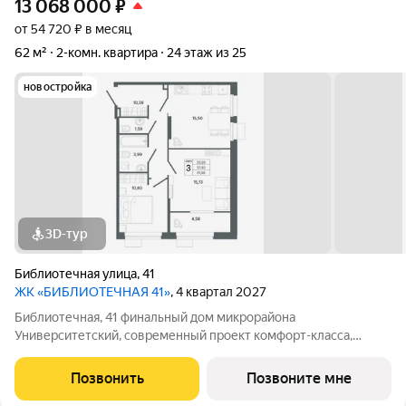
13 068 000
₽
от 54 720 ₽ в месяц
62 м²
2-комн. квартира
24 этаж из 25
новостройка
3D-тур
Библиотечная улица
,
41
ЖК «БИБЛИОТЕЧНАЯ 41»
, 4 квартал 2027
Библиотечная, 41 финальный дом микрорайона
Университетский, современный проект комфорт-класса,
отражающий высокие стандарты качества компании
«Первостроитель». Дом органично вписался в микрорайон,
Позвонить
Позвоните мне
став его естественным продолжением и унаследовав все