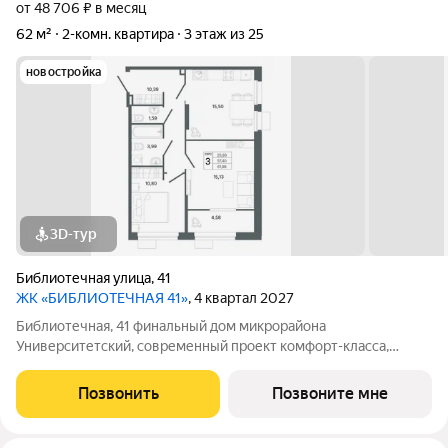
от 48 706 ₽ в месяц
62 м²
2-комн. квартира
3 этаж из 25
новостройка
3D-тур
Библиотечная улица
,
41
ЖК «БИБЛИОТЕЧНАЯ 41»
, 4 квартал 2027
Библиотечная, 41 финальный дом микрорайона
Университетский, современный проект комфорт-класса,
отражающий высокие стандарты качества компании
«Первостроитель». Дом органично вписался в микрорайон,
Позвонить
Позвоните мне
став его естественным продолжением и унаследовав все