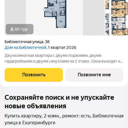
3D-тур
Библиотечная улица
,
38
Дом на Библиотечной
, 1 квартал 2026
Двухкомнатная квартира с двумя лоджиями, двумя
гардеробными и двумя санузлами на 2 этаже. Окна выходят на
противоположные стороны, на ул. Вишневую во двор и на ул.
Библиотечная. Чистовая отделка под ключ. Дом в 15 минутах
Позвонить
Позвоните мне
от центра города. Рядом
Сохраняйте поиск и не упускайте
новые объявления
Купить квартиру, 2-комн., ремонт: есть, Библиотечная
улица в Екатеринбурге