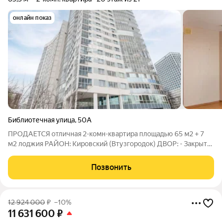
онлайн показ
Библиотечная улица
,
50А
ПРОДАЕТСЯ отличная 2-комн-квартира площадью 65 м2 + 7
м2 лоджия РАЙОН: Кировский (Втузгородок) ДВОР: - Закрытая
территория. Хорошо изолированные и огороженные детские
площадки, много парковочных мест. ДОМ: - 2015 г. постройки,
Позвонить
материал стен монолит.
12 924 000
₽
–10%
11 631 600
₽