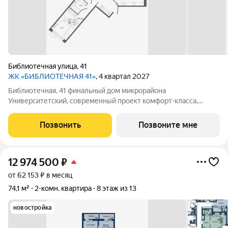
Библиотечная улица
,
41
ЖК «БИБЛИОТЕЧНАЯ 41»
, 4 квартал 2027
Библиотечная, 41 финальный дом микрорайона
Университетский, современный проект комфорт-класса,
отражающий высокие стандарты качества компании
«Первостроитель». Дом органично вписался в микрорайон,
Позвонить
Позвоните мне
став его естественным продолжением и унаследовав все
12 974 500
₽
от 62 153 ₽ в месяц
74,1 м²
2-комн. квартира
8 этаж из 13
новостройка