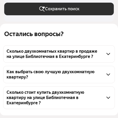
Сохранить поиск
Остались вопросы?
Сколько двухкомнатных квартир в продаже
на улице Библиотечная в Екатеринбурге ?
На Яндекс Недвижимости в продаже на улице 
Библиотечная в Екатеринбурге 43 двухкомнатных 
Как выбрать свою лучшую двухкомнатную
квартиру?
квартиры, из них 1 объявление от собственников, 4 
объявления от агентств, 38 объявлений от 
Чтобы купить 2-комнатную квартиру с ремонтом на 
застройщиков
улице Библиотечная, воспользуйтесь тепловой 
Сколько стоит купить двухкомнатную
квартиру на улице Библиотечная в
картой для оценки инфраструктуры и 
Екатеринбурге ?
транспортной доступности в выбранном районе на 
улице Библиотечная в Екатеринбурге
Цена за квадратный метр
136 294 — 341 429 ₽