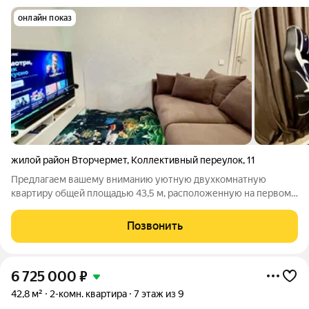
онлайн показ
жилой район Вторчермет
,
Коллективный переулок
,
11
Предлагаем вашему вниманию уютную двухкомнатную
квартиру общей площадью 43,5 м, расположенную на первом
этаже. Квартира обладает просторной лоджией с двумя
окнами, которая станет идеальным местом для отдыха и
Позвонить
наслаждения свежим воздухом. В квартире
6 725 000
₽
42,8 м²
2-комн. квартира
7 этаж из 9