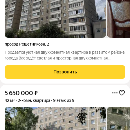
проезд Решетникова
,
2
Продаётся уютная двухкомнатная квартира в развитом районе
города Вас ждёт светлая и просторная двухкомнатная
квартира общей площадью 46,2 м, расположенная на седьмом
этаже двенадцатиэтажного дома. В квартире выполнен
Позвонить
качественный ремонт из дорогих
5 650 000
₽
42 м²
2-комн. квартира
9 этаж из 9