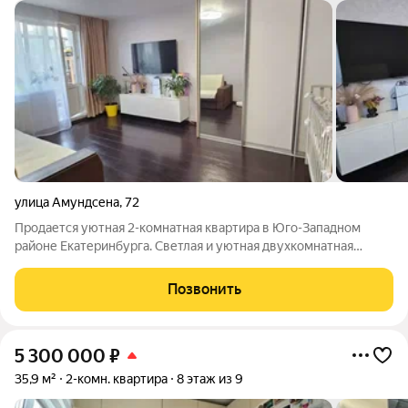
улица Амундсена
,
72
Продается уютная 2-комнатная квартира в Юго-Западном
районе Екатеринбурга. Светлая и уютная двухкомнатная
квартира в одном из самых востребованных районов города.
Отличный вариант, как для семьи с детьми, так и для тех, кто
Позвонить
ценит комфортную городскую
5 300 000
₽
35,9 м²
2-комн. квартира
8 этаж из 9