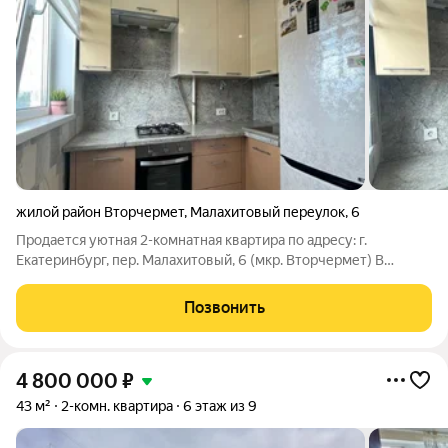
жилой район Вторчермет
,
Малахитовый переулок
,
6
Продается уютная 2-комнатная квартира по адресу: г.
Екатеринбург, пер. Малахитовый, 6 (мкр. Вторчермет) В
квартире выполнен косметический ремонт. Квартира не
требует дополнительных вложений. Тихий двор, развитая
Позвонить
инфраструктура. Рядом школы, детские
4 800 000
₽
43 м²
2-комн. квартира
6 этаж из 9