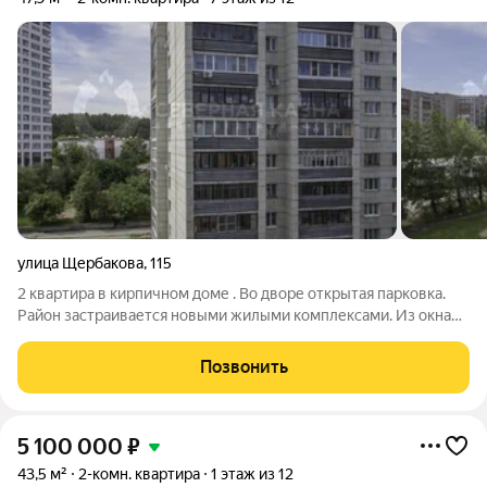
улица Щербакова
,
115
2 квартира в кирпичном доме . Во дворе открытая парковка.
Район застраивается новыми жилыми комплексами. Из окна
прекрасный вид на Нижнеисетский пруд. Транспортная
остановка в шаговой доступности. До метро Ботаническая 15
Позвонить
минут на транспорте.
5 100 000
₽
43,5 м²
2-комн. квартира
1 этаж из 12