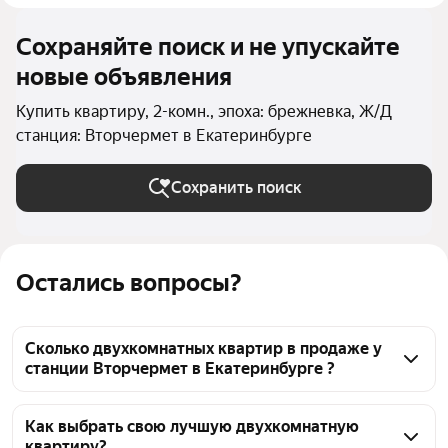
Сохраняйте поиск и не упускайте
новые объявления
Купить квартиру, 2-комн., эпоха: брежневка, Ж/Д
станция: Вторчермет в Екатеринбурге
Сохранить поиск
Остались вопросы?
Сколько двухкомнатных квартир в продаже у
станции Вторчермет в Екатеринбурге ?
На Яндекс Недвижимости в продаже у станции 
Вторчермет в Екатеринбурге 43 двухкомнатных 
Как выбрать свою лучшую двухкомнатную
квартиру?