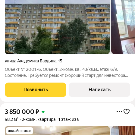
улица Академика Бардина
,
15
Объект № 200176. Объект: 2-комн. кв., 43/кв.м., этаж 6/9.
Состояние: Требуется ремонт (хороший старт для инвестора
или молодой семьи). Планировка: Комнаты изолированные, с/
у раздельный, балкон остеклен. Локация: Развитая
Позвонить
Написать
инфраструктура. Детские сады
3 850 000
₽
58,2 м²
2-комн. квартира
1 этаж из 5
онлайн показ