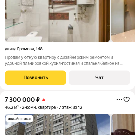
улица Громова
,
148
Продам уютную квартиру с дизайнерским ремонтом и
удобной планировкой:кухня-гостиная и спальня,балкон из
кухни-гостиной,раздельные ходы,комнаты правильной формы,
вместительная гардеробная. В квартире стеклопакеты,
Позвонить
Чат
ламинат, плитка (теплые полы),кафель,
7 300 000
₽
46,2 м²
2-комн. квартира
7 этаж из 12
онлайн показ