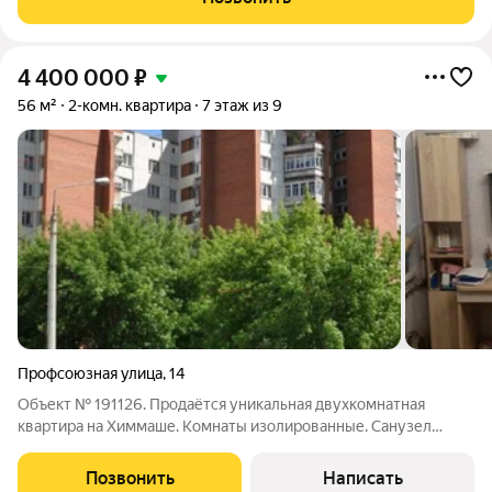
полностью готова к проживанию и не
4 400 000
₽
56 м²
2-комн. квартира
7 этаж из 9
Профсоюзная улица
,
14
Объект № 191126. Продаётся уникальная двухкомнатная
квартира на Химмаше. Комнаты изолированные. Санузел
раздельный. Электрика, трубы, окна заменены. Большая
площадь квартиры плюс невысокая цена. В квартире остается
Позвонить
Написать