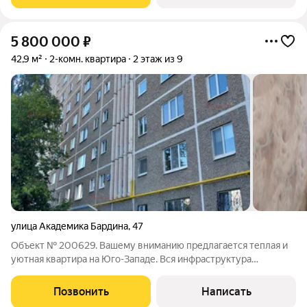
мебель, техника. В шаговой
5 800 000
₽
42,9 м²
2-комн. квартира
2 этаж из 9
улица Академика Бардина
,
47
Объект № 200629. Вашему вниманию предлагается теплая и
уютная квартира на Юго-Западе. Вся инфраструктура
поблизости в шаговой доступности. Комфортный 2 этаж.
Квартира с косметическим ремонтом. Чистая продажа, без
Позвонить
Написать
обременений. Приглашаем на просмотр!