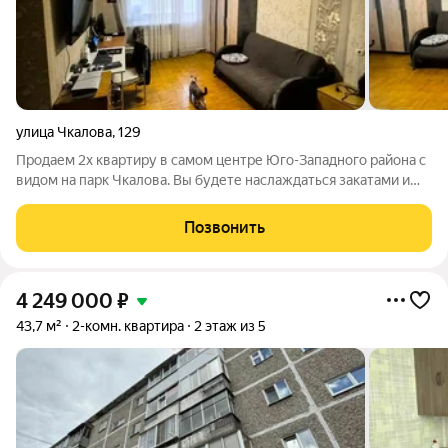
улица Чкалова
,
129
Продаем 2х квартиру в самом центре Юго-Западного района с
видом на парк Чкалова. Вы будете наслаждаться закатами и
рассветами. Тишиной в этом районе. Но все остается в
шаговой доступности. Во дворе дома детская площадка.Рядом
Позвонить
расположены дет.сады (
4 249 000
₽
43,7 м²
2-комн. квартира
2 этаж из 5