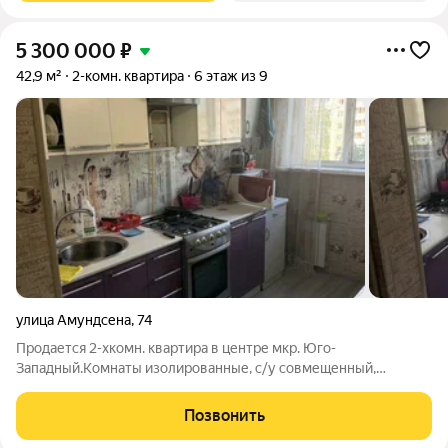
5 300 000
₽
42,9 м²
2-комн. квартира
6 этаж из 9
улица Амундсена
,
74
Продается 2-хкомн. квартира в центре мкр. Юго-
Западный.Комнаты изолированные, с/у совмещенный,
площадь кухни увеличена, что позволило удобно разместить
кухонную мебель и холодильник. Перепланировка
Позвонить
согласована. Комфортный 6 этаж, квартира светлая,