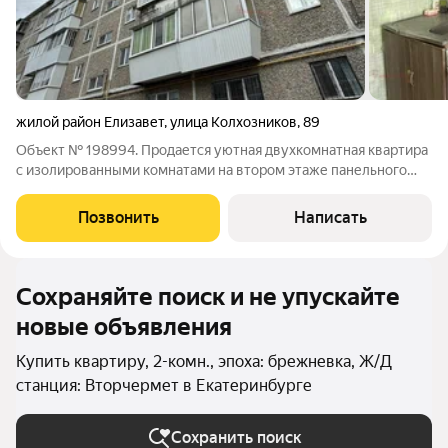
жилой район Елизавет
,
улица Колхозников
,
89
Объект № 198994. Продается уютная двухкомнатная квартира
с изолированными комнатами на втором этаже панельного
дома. . В квартире выполнен косметический ремонт, который
позволяет сразу въехать и жить без дополнительных
Позвонить
Написать
вложений. Изолированные
Сохраняйте поиск и не упускайте
новые объявления
Купить квартиру, 2-комн., эпоха: брежневка, Ж/Д
станция: Вторчермет в Екатеринбурге
Сохранить поиск