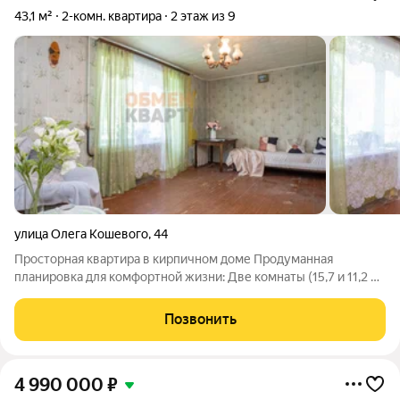
43,1 м²
2-комн. квартира
2 этаж из 9
улица Олега Кошевого
,
44
Просторная квартира в кирпичном доме Продуманная
планировка для комфортной жизни: Две комнаты (15,7 и 11,2 м)
личное пространство для отдыха Пустая кухня (5,9 м) с
простор для фантазии по благоустройству очага Раздельный
Позвонить
санузел удобство для
4 990 000
₽