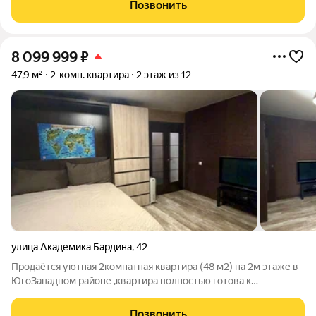
достаточно места как для приготовления пищи, так и для
Позвонить
семейных ужинов. Из окон открывается
8 099 999
₽
47,9 м²
2-комн. квартира
2 этаж из 12
улица Академика Бардина
,
42
Продаётся уютная 2комнатная квартира (48 м2) на 2м этаже в
ЮгоЗападном районе ,квартира полностью готова к
проживанию заезжайте и живите! Предлагаем светлую и
комфортную квартиру с качественным евроремонтом: она
Позвонить