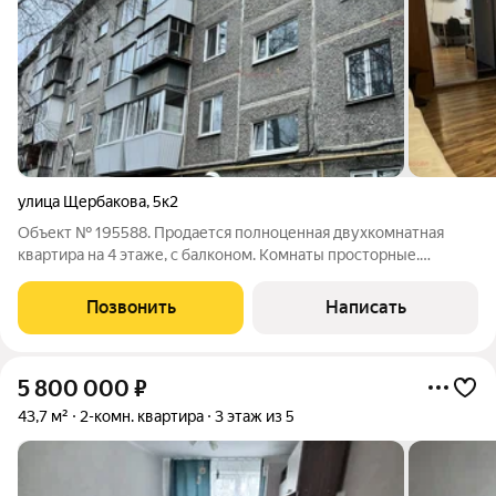
улица Щербакова
,
5к2
Объект № 195588. Продается полноценная двухкомнатная
квартира на 4 этаже, с балконом. Комнаты просторные.
Хороший ремонт в квартире. Вся мебель и техника, что на
фото остается. Рядом ТЦ Глобус, Аквапарк, Оканариум.
Позвонить
Написать
Удобный выезд на ЕКАД и на
5 800 000
₽
43,7 м²
2-комн. квартира
3 этаж из 5