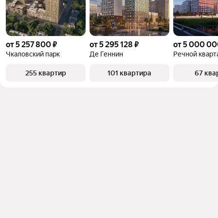
от 5 257 800 ₽
от 5 295 128 ₽
от 5 000 00
Чкаловский парк
Де Геннин
Речной кварт
255 квартир
101 квартира
67 ква