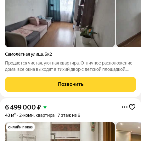
Самолётная улица
,
5к2
Продается чистая, уютная квартира. Отличное расположение
дома ,все окна выходят в тихий двор с детской площадкой.
Комнаты изолированные, ремонт, ламинат, стеклопакеты,
Балкон застеклен . Дом расположен в районе с развитой
Позвонить
инфраструктурой: детский
6 499 000
₽
43 м²
2-комн. квартира
7 этаж из 9
онлайн показ