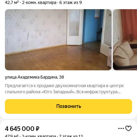
42,7 м²
2-комн. квартира
6 этаж из 9
улица Академика Бардина
,
38
Предлагается к продаже двухкомнатная квартира в центре
спального района «Юго Западный». Вся инфраструктура
транспорт, магазины, школы (включая спортивные), больницы
и поликлиники, в шаговой доступности. До центра города 10
Позвонить
20 минут на машине.
4 645 000
₽
47,9 м²
2-комн. квартира
7 этаж из 12