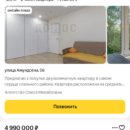
онлайн показ
улица Амундсена
,
56
Предлагаю к покупке двухкомнатную квартиру в самом
сердце спального района. Квартира расположена на среднем
четвертом этаже в ухоженном доме. В квартире выполнен
Агентство Олеся Михайловна
капитальный ремонт: стяжка на полу, заменена электрика,
выровнены стены, установлены
Позвонить
4 990 000
₽