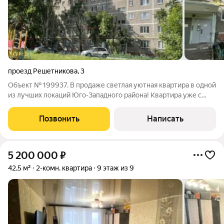
проезд Решетникова
,
3
Объект № 199937. В продаже светлая уютная квартира в одной
из лучших локаций Юго-Западного района! Квартира уже с
частично выполненным ремонтом, установлены новые окна
во всех комнатах, полностью качественно застеклен балкон,
Позвонить
Написать
плитка в ванной комнате
5 200 000
₽
42,5 м²
2-комн. квартира
9 этаж из 9