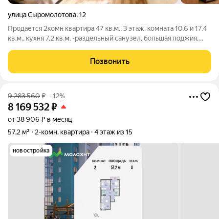
улица Сыромолотова
,
12
Продается 2комн квартира 47 кв.м., 3 этаж, комната 10,6 и 17,4
кв.м., кухня 7,2 кв.м, -раздельный санузел, большая лоджия,
-тихий спальный район, рядом с лесопарк Каменные палатки и
озером Шарташ в 10 мин пешей доступности, -отличная
Позвонить
транспортная
9 283 560
₽
–12%
8 169 532
₽
от 38 906 ₽ в месяц
57,2 м²
2-комн. квартира
4 этаж из 15
новостройка