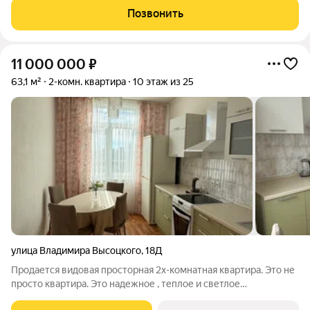
отделка «под ключ» Ламинат 32 класса, обои под покраску,
Позвонить
потолки с отделкой. В
11 000 000
₽
63,1 м²
2-комн. квартира
10 этаж из 25
улица Владимира Высоцкого
,
18Д
Продается видовая просторная 2х-комнатная квартира. Это не
просто квартира. Это надежное , теплое и светлое
пространство с панорамой города, закатами, которые видно из