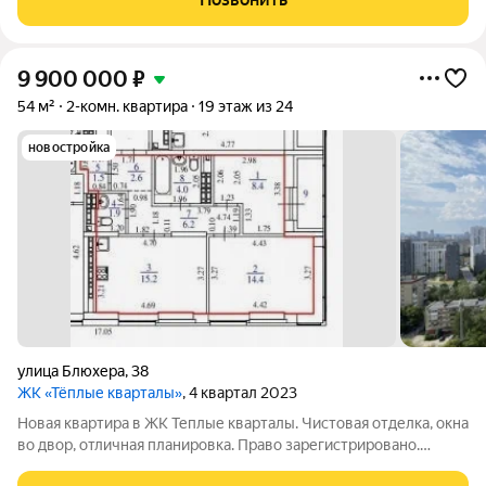
спальнями и двумя санузлами. Окна выходят
9 900 000
₽
54 м²
2-комн. квартира
19 этаж из 24
новостройка
улица Блюхера
,
38
ЖК «Тёплые кварталы»
, 4 квартал 2023
Новая квартира в ЖК Теплые кварталы. Чистовая отделка, окна
во двор, отличная планировка. Право зарегистрировано.
Чистая продажа. Обременений нет. ID объекта в нашей базе: