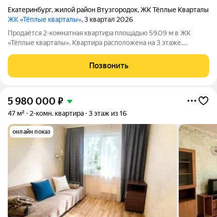
Екатеринбург
,
жилой район Втузгородок
,
ЖК Тёплые Кварталы
ЖК «Тёплые кварталы»
, 3 квартал 2026
Продаётся 2-комнатная квартира площадью 59.09 м в ЖК
«Тёплые кварталы». Квартира расположена на 3 этаже.
Пространство продумано для комфортной жизни каждый день.
Уютная евротрехкомнатная квартира с просторной прихожей,
Позвонить
мастер-спальней, большой
5 980 000
₽
47 м²
2-комн. квартира
3 этаж из 16
онлайн показ