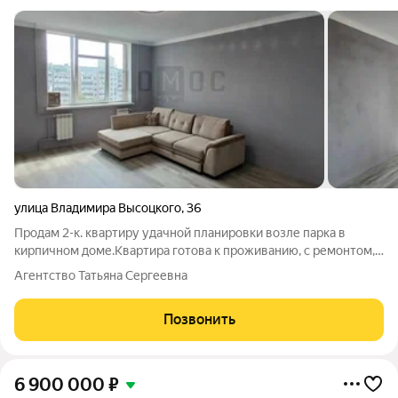
улица Владимира Высоцкого
,
36
Продам 2-к. квартиpу удачной планировки возле парка в
кирпичном доме.Квартира готова к проживанию, с ремонтом,
чистая светлая.Просторная куxня, 2 комнaты правильной
Агентство Татьяна Сергеевна
формы, гардировная в прихожей, 2 с/у, вместительная лоджия.
Кирпичный дом, хорошая
Позвонить
6 900 000
₽