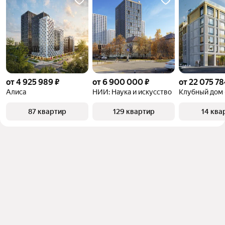
от 4 925 989 ₽
от 6 900 000 ₽
от 22 075 78
Алиса
НИИ: Наука и искусство
87 квартир
129 квартир
14 ква