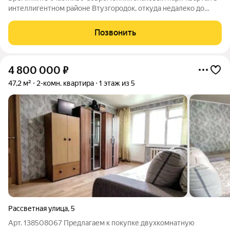
интеллигентном районе Втузгородок, откуда недалеко до
центра, а вблизи ведущие вузы и театры. Квартал состоит из 8
очередей строительства. Шесть очередей уже сданы и
Позвонить
заселены; седьмая
4 800 000
₽
47,2 м²
2-комн. квартира
1 этаж из 5
Рассветная улица
,
5
Арт. 138508067 Предлагаем к покупке двухкомнатную