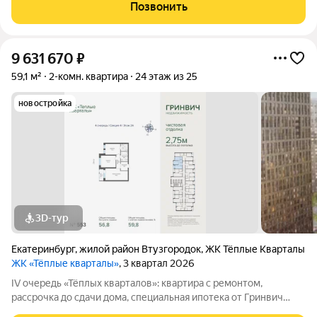
973
Позвонить
9 631 670
₽
59,1 м²
2-комн. квартира
24 этаж из 25
новостройка
3D-тур
Екатеринбург
,
жилой район Втузгородок
,
ЖК Тёплые Кварталы
ЖК «Тёплые кварталы»
, 3 квартал 2026
IV очередь «Тёплых кварталов»: квартира с ремонтом,
рассрочка до сдачи дома, специальная ипотека от Гринвич
недвижимость. Сдача в III квартале 2026 года Чистовая