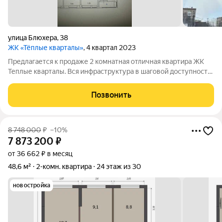
улица Блюхера
,
38
ЖК «Тёплые кварталы»
, 4 квартал 2023
Предлагается к продаже 2 комнатная отличная квартира ЖК
Теплые кварталы. Вся инфраструктура в шаговой доступности:
магазины, дет.сады, транспорт, гимназии 43, 47 и 108, лицей
130, лесопарк Шарташский, университеты, бассейн. Закрытый
Позвонить
двор оборудован
8 748 000
₽
–10%
7 873 200
₽
от 36 662 ₽ в месяц
48,6 м²
2-комн. квартира
24 этаж из 30
новостройка