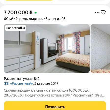
7 700 000
₽
60 м²
2-комн. квартира
3 этаж из 26
новостройка
Рассветная улица
,
8к2
ЖК «Рассветный»
, 2 квартал 2017
Срочная продажа, в связи с этим скидка 100000р до
28.07.2026, Продается 2-х квартира в ЖК "Рассветный". Жилой
комплекс с детским садом, двумя спортивными кортами -
теннисный и футбольный (зимой ледовый) и семиэтажным
Позвонить