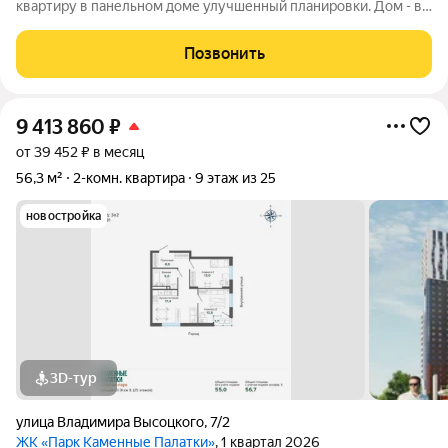
квартиру в панельном доме улучшенный планировки. Дом - в
центральной локации микрорайона ЖБИ в Екатеринбурге. Вся
инфраструктура - в шаговой доступности:в соседнем здании -
Позвонить
взрослая поликлиника № 3
9 413 860
₽
от 39 452 ₽ в месяц
56,3 м²
2-комн. квартира
9 этаж из 25
новостройка
3D-тур
улица Владимира Высоцкого
,
7/2
ЖК «Парк Каменные Палатки»
, 1 квартал 2026