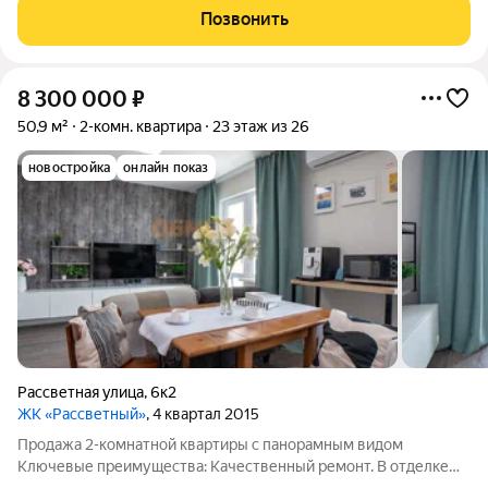
Сахалинской, вблизи от Шарташского лесопарка. Мастер план
Позвонить
проекта предполагает возведение
8 300 000
₽
50,9 м²
2-комн. квартира
23 этаж из 26
новостройка
онлайн показ
Рассветная улица
,
6к2
ЖК «Рассветный»
, 4 квартал 2015
Продажа 2-комнатной квартиры с панорамным видом
Ключевые преимущества: Качественный ремонт. В отделке