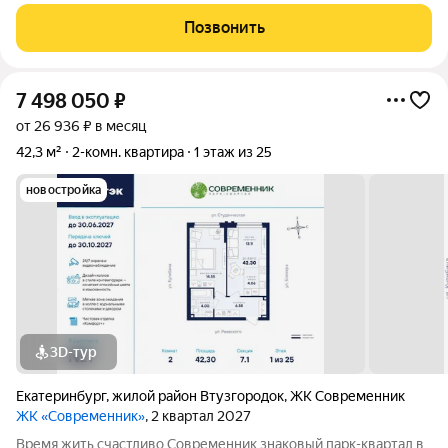
использованы натуральные материалы; керамогранит;
ламинат 33 класса; качественная сантехника. Квартира
Позвонить
полностью готова к проживанию новому
7 498 050
₽
от 26 936 ₽ в месяц
42,3 м²
2-комн. квартира
1 этаж из 25
новостройка
3D-тур
Екатеринбург
,
жилой район Втузгородок
,
ЖК Современник
ЖК «Современник»
, 2 квартал 2027
Время жить счастливо Современник знаковый парк-квартал в