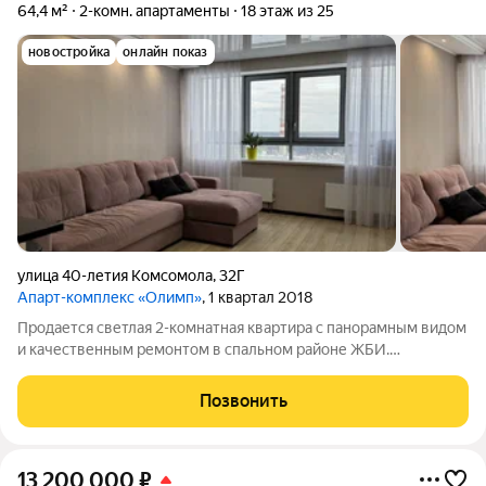
64,4 м²
2-комн. апартаменты
18 этаж из 25
новостройка
онлайн показ
улица 40-летия Комсомола
,
32Г
Апарт-комплекс «Олимп»
, 1 квартал 2018
Продается светлая 2-комнатная квартира с панорамным видом
и качественным ремонтом в спальном районе ЖБИ.
Полностью укомплектована для комфортного проживания:
мебель, техника, остаются. Есть большая гардеробная и
Позвонить
лоджия. О квартире: Просторная
13 200 000
₽