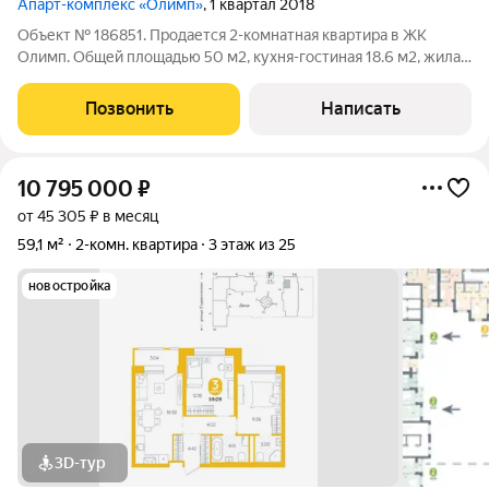
Апарт-комплекс «Олимп»
, 1 квартал 2018
Объект № 186851. Продается 2-комнатная квартира в ЖK
Oлимп. Общей площадью 50 м2, кухня-гостиная 18.6 м2, жилая
комната 14,4 м2, санузел 4.1 м2, лоджия квадратная 3 м2.
Пластиковые окна, застекленная лоджия, на полу ламинат,
Позвонить
Написать
установлена качественная
10 795 000
₽
от 45 305 ₽ в месяц
59,1 м²
2-комн. квартира
3 этаж из 25
новостройка
3D-тур