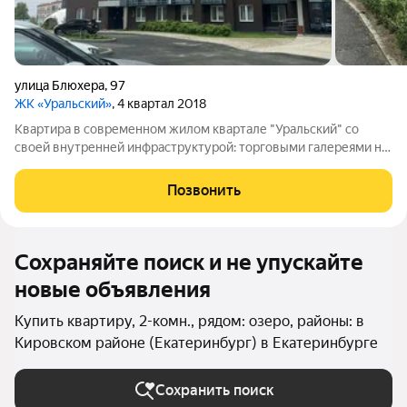
улица Блюхера
,
97
ЖК «Уральский»
, 4 квартал 2018
Квартира в современном жилом квартале "Уральский" со
своей внутренней инфраструктурой: торговыми галереями на
первых этажах, благоустроенными детскими площадками и
спортивными зонами, общественной автопарковкой и тд.
Позвонить
Отличная планировка: расширенная
Сохраняйте поиск и не упускайте
новые объявления
Купить квартиру, 2-комн., рядом: озеро, районы: в
Кировском районе (Екатеринбург) в Екатеринбурге
Сохранить поиск