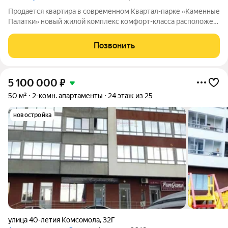
Продается квартира в современном Квартал-парке «Каменные
Палатки» новый жилой комплекс комфорт-класса расположен
на границе микрорайонов ЖБИ и Втузгородок, в 15 минутах от
центра города рядом с природным парком Каменные палатки и
Позвонить
озером Шарташ. В
5 100 000
₽
50 м²
2-комн. апартаменты
24 этаж из 25
новостройка
улица 40-летия Комсомола
,
32Г