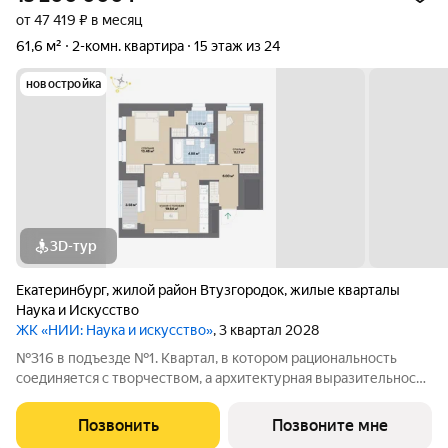
от 47 419 ₽ в месяц
61,6 м²
2-комн. квартира
15 этаж из 24
новостройка
3D-тур
Екатеринбург
,
жилой район Втузгородок
,
жилые кварталы
Наука и Искусство
ЖК «НИИ: Наука и искусство»
, 3 квартал 2028
№316 в подъезде №1. Квартал, в котором рациональность
соединяется с творчеством, а архитектурная выразительность
с современными технологиями комфорта. Эффективные
планировки, двор-сад без машин, двухуровневая подземная
Позвонить
Позвоните мне
парковка и коммерческие