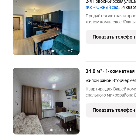
2-я Новосибирская улица
ЖК «Южный сад»
, 4 ква
Продаётся уютная и прос
жилом комплексе Южный 
кухонный гарнитур со вс
поверхность, духовой шк
Показать телефон
прихожей и другая
+
7
34,8 м² · 1-комнатная
жилой район Вторчерме
Квартира для Вашей ком
спального микрорайона 
молодой семьи, а так же
развита, рядом школы, де
Показать телефон
супермаркет рядом с до
+
11