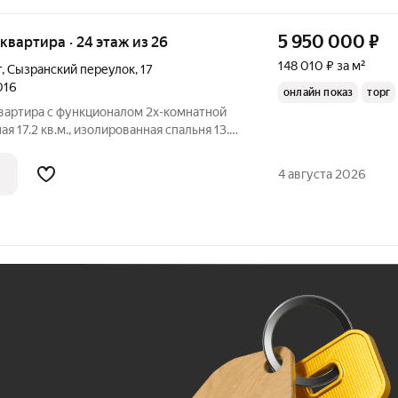
5 950 000
₽
я квартира · 24 этаж из 26
148 010 ₽ за м²
т
,
Сызранский переулок
,
17
016
онлайн показ
торг
квартира с функционалом 2х-комнатной
зел и комфортная прихожая). Квартира в
ова к проживанию (фотографии
4 августа 2026
Ж