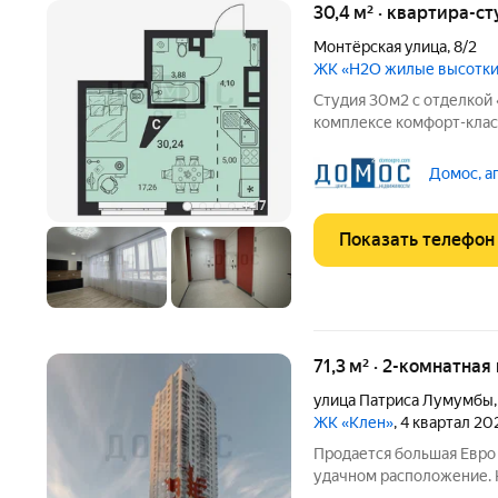
30,4 м² · квартира-ст
Монтёрская улица
,
8/2
ЖК «H2O жилые высотк
Студия 30м2 с отделкой
комплексе комфорт-клас
районе «Южная Ботаник
площадь 30,4 м2 - Комната 17,42 м2 - Зона кухни 5 м2 - коридор 4,1
Домос, а
м2 - санузел 3,88
+
17
Показать телефон
71,3 м² · 2-комнатна
улица Патриса Лумумбы
ЖК «Клен»
, 4 квартал 20
Продается большая Евро 
удачном расположение. 