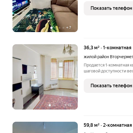
станет идеальным место
Показать телефон
воздухом. В квартире
+
7
36,3 м² · 1-комнатная
жилой район Вторчерме
Продается 1-комнатная к
шаговой доступности вес
парковочными местами и
кирпичный дом. Квартира
Показать телефон
Кухня с
+
13
59,8 м² · 2-комнатна