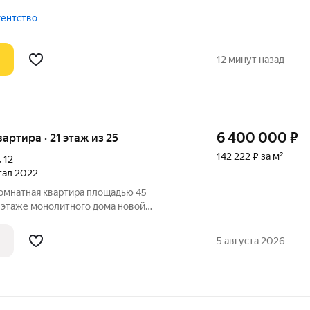
ят на солнечную сторону, что
о в течение всего дня. Эта идеальная
гентство
12 минут назад
6 400 000
₽
квартира · 21 этаж из 25
142 222 ₽ за м²
,
12
ртал 2022
омнатная квартира площадью 45
1 этаже монолитного дома новой
спокойном районе Екатеринбурга. Дом
не Вторчермет на улице 2-я
5 августа 2026
Просторная