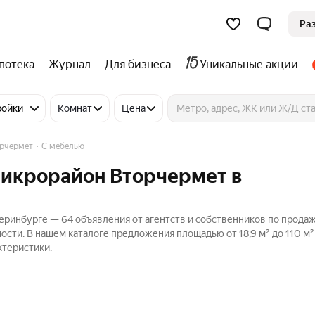
Ра
потека
Журнал
Для бизнеса
Уникальные акции
ройки
Комнат
Цена
рчермет
С мебелью
микрорайон Вторчермет в
теринбурге — 64 объявления от агентств и собственников по прода
ости. В нашем каталоге предложения площадью от 18,9 м² до 110 м²
ктеристики.