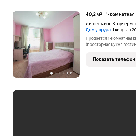
40,2 м² · 1-комнатна
жилой район Вторчерме
Дом у пруда
, 1 квартал 2
Продается 1-комнатная 
(просторная кухня гостиная 17.2 кв.м., изолированная спальня 13.7
кв.м., совмещённый сану
хорошем состоянии, гот
Показать телефон
+
11
ЕЖЕМЕСЯЧНЫЙ ПЛАТЁ