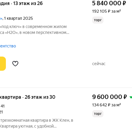
5 840 000
₽
удия · 13 этаж из 26
192 105 ₽ за м²
и»
, 1 квартал 2025
торг
 «под ключ» в современном жилом
са «Н2О», в новом перспективном
а». ПАРАМЕТРЫ КВАРТИРЫ: - общая
гентство
сейчас
9 600 000
₽
я квартира · 26 этаж из 30
134 642 ₽ за м²
,
41
21
торг
трехкомнатная квартира в ЖК Клен, в
Квартира уютная, с удобной