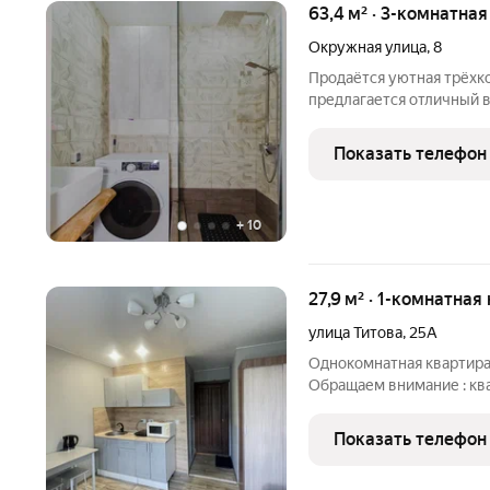
63,4 м² · 3-комнатна
Окружная улица
,
8
Продаётся уютная трёхк
предлагается отличный 
просторная, светлая и т
расположенная в тихом р
Показать телефон
Квартира порадует
+
10
27,9 м² · 1-комнатная
улица Титова
,
25А
Однокомнатная квартира
Обращаем внимание : кв
объект и изначально раз
изменений в планировке 
Показать телефон
бывшей кладовки и