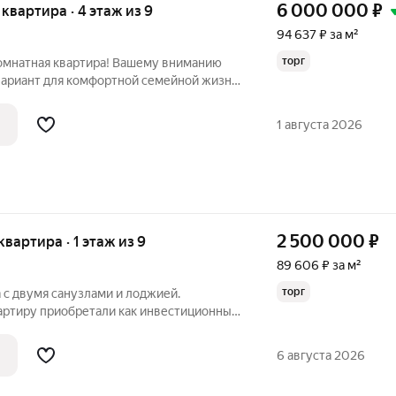
6 000 000
₽
я квартира · 4 этаж из 9
94 637 ₽ за м²
торг
омнатная квартира! Вашему вниманию
вариант для комфортной семейной жизни
ёплая трёхкомнатная квартира,
айоне с развитой инфраструктурой.
1 августа 2026
2 500 000
₽
 квартира · 1 этаж из 9
89 606 ₽ за м²
торг
 с двумя санузлами и лоджией.
артиру приобретали как инвестиционный
делили на 2 студии без существенных
(оборудовали 2-й санузел на месте
6 августа 2026