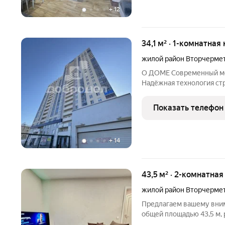
+
12
34,1 м² · 1-комнатная
жилой район Вторчерме
О ДОМЕ Современный мо
Надёжная технология ст
тепло- и шумоизоляцию. Комфорт-класс Несколько лифтов ТСЖ
Наземная парковка В доме заменены стояки Дом уже полностью
Показать телефон
заселён - нет
+
14
43,5 м² · 2-комнатная
жилой район Вторчерме
Предлагаем вашему вни
общей площадью 43,5 м,
Квартира обладает прост