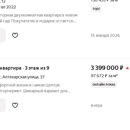
130 435 ₽ за м²
,
12
ртал 2022
торг
торная двухкомнатная квартира в новом
сад! Покупателю в подарок остается:
троенной техникой (варочная
аф, вытяжка), пристенная мебель в
15 января 2026
3 399 000
₽
 квартира · 3 этаж из 9
97 672 ₽ за м²
т
,
Аптекарская улица
,
37
онлайн показ
фортной жизни в самом Центре
Вторчермет. Шикарный вариант для
 подойдет Студенту. Инфраструктура
тские сады, аптеки, поликлиники,
вчера
мом,