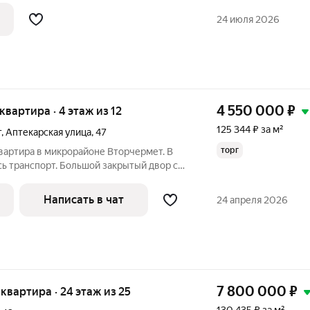
м для отдыха и наслаждения свежим
24 июля 2026
4 550 000
₽
 квартира · 4 этаж из 12
125 344 ₽ за м²
т
,
Аптекарская улица
,
47
торг
вартира в микрорайоне Вторчермет. В
ь транспорт. Большой закрытый двор с
 детской площадкой. Симпатичный
 на 4 этаже. Большая комната с эркером.
Написать в чат
24 апреля 2026
7 800 000
₽
я квартира · 24 этаж из 25