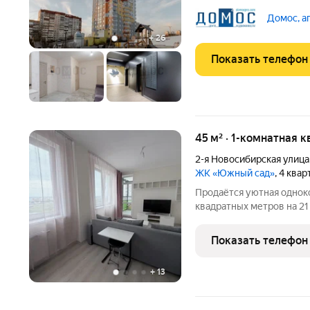
планировкой. Окна выход
обеспечивает свет и тепл
Домос, а
квартира для семьи,
+
26
Показать телефон
45 м² · 1-комнатная 
2-я Новосибирская улица
ЖК «Южный сад»
, 4 ква
Продаётся уютная однок
квадратных метров на 2
постройки (2022 год) в 
расположен в микрорайо
Показать телефон
Новосибирская, дом 12. 
+
13