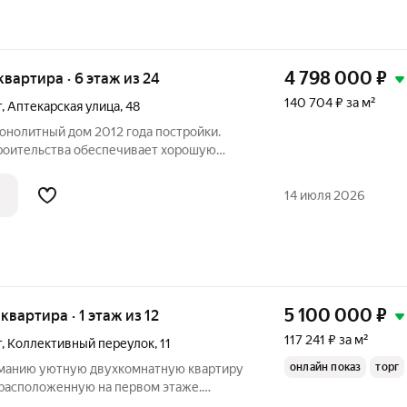
4 798 000
₽
 квартира · 6 этаж из 24
140 704 ₽ за м²
т
,
Аптекарская улица
,
48
нолитный дом 2012 года постройки.
роительства обеспечивает хорошую
14 июля 2026
5 100 000
₽
 квартира · 1 этаж из 12
117 241 ₽ за м²
т
,
Коллективный переулок
,
11
онлайн показ
торг
манию уютную двухкомнатную квартиру
 расположенную на первом этаже.
орной лоджией с двумя окнами, которая