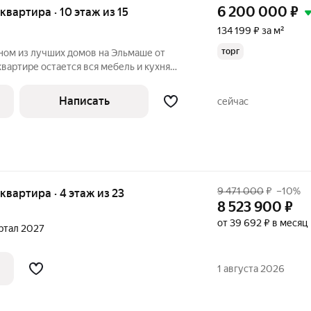
6 200 000
₽
 квартира · 10 этаж из 15
134 199 ₽ за м²
торг
ном из лучших домов на Эльмаше от
вартире остается вся мебель и кухня
артира светлая с хорошей перспективой
е, подъезд чистый. Локация: во дворе
Написать
сейчас
9 471 000
₽
–10%
 квартира · 4 этаж из 23
8 523 900
₽
от 39 692 ₽ в месяц
артал 2027
1 августа 2026