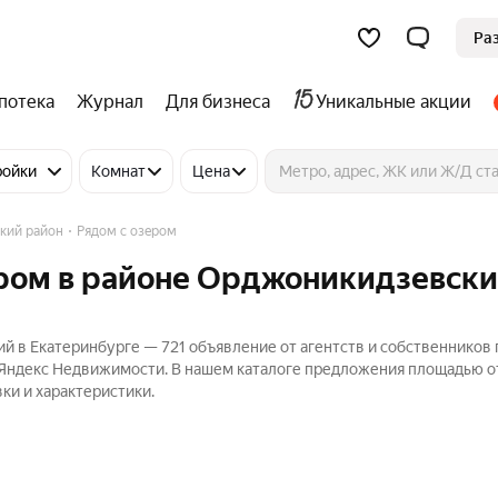
Ра
потека
Журнал
Для бизнеса
Уникальные акции
ройки
Комнат
Цена
кий район
Рядом с озером
ером в районе Орджоникидзевски
й в Екатеринбурге — 721 объявление от агентств и собственников 
 Яндекс Недвижимости. В нашем каталоге предложения площадью от 
ки и характеристики.