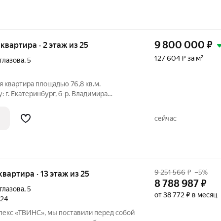
9 800 000
₽
 квартира · 2 этаж из 25
127 604 ₽ за м²
глазова
,
5
 квартира площадью 76,8 кв.м.
 г. Екатеринбург, б-р. Владимира
ором этаже монолитного дома. Квартира
 по программе обмена и оформлена на
сейчас
9 251 566
₽
–5%
 квартира · 13 этаж из 25
8 788 987
₽
глазова
,
5
от 38 772 ₽ в месяц
024
екс «ТВИНС», мы поставили перед собой