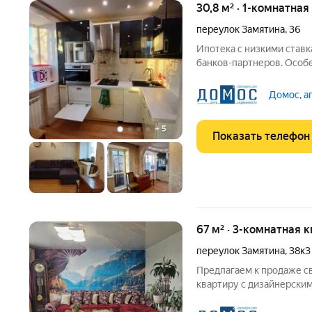
30,8 м² · 1-комнатная
переулок Замятина
,
36
Ипотека с низкими ставк
банков-партнеров. Особ
30,4 м2 Жилая площадь 24
Квартира с ремонтом , п
Домос, а
желательно
+
5
Показать телефон
67 м² · 3-комнатная 
переулок Замятина
,
38к3
Предлагаем к продаже с
квартиру с дизайнерски
из дорогих материалов (