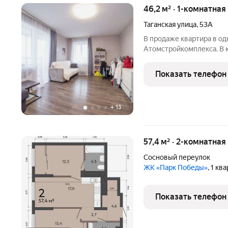
46,2 м² · 1-комнатная
Таганская улица
,
53А
В продаже квартира в од
Атомстройкомплекса. В к
новому собственнику. Кв
из окна. Соседи семейны
Показать телефон
школа 46,
+
13
57,4 м² · 2-комнатная
Сосновый переулок
ЖК «Парк Победы»
, 1 кв
Показать телефон