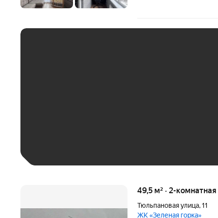
ЕЖЕМЕСЯЧНЫЙ ПЛАТЁ
До 30 тыс. ₽
До 50 тыс. ₽
До 70 тыс. ₽
Больше 100 тыс. ₽
49,5 м² · 2-комнатна
Тюльпановая улица
,
11
ЖК «Зеленая горка»