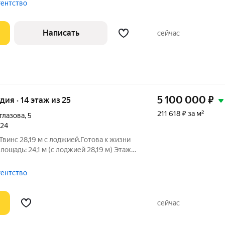
овки 1990 г., площадью -66.1 кв.м.,
гентство
Написать
сейчас
5 100 000
₽
удия · 14 этаж из 25
211 618 ₽ за м²
глазова
,
5
024
това к жизни
ЖК «Твинс». Главная особенность высокий 14 этаж. Тишина,
гентство
сейчас