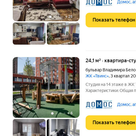
в доме улучшенной планир
Домос, а
большая
+
25
Показать телефон
24,1 м² · квартира-ст
бульвар Владимира Бело
ЖК «Твинс»
, 3 квартал 2
Студия на 14 этаже в ЖК Твинс 28,19 м с лоджией.Го
Характеристики: Общая площадь: 24,1 м (с лоджией 28,19 м) Этаж:
14 Ремонт: Евроремонт Продаётся уютная студия в популярном
Домос, а
+
6
Показать телефон