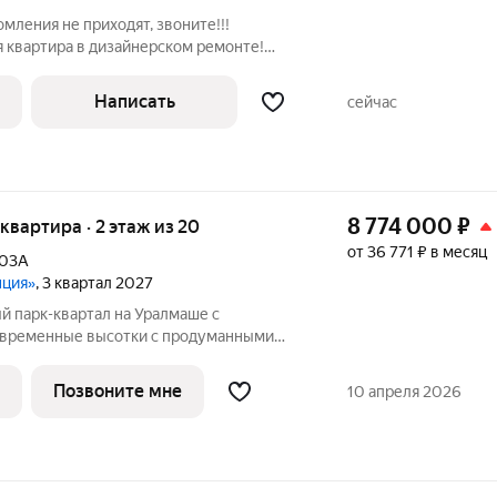
мления не приходят, звоните!!!
 квартира в дизайнерском ремонте!
квартира. Окна на запад: панорамный вид
тскую площадку. Малоэтажная застройка
Написать
сейчас
8 774 000
₽
я квартира · 2 этаж из 20
от 36 771 ₽ в месяц
103А
нция»
, 3 квартал 2027
овременные высотки с продуманными
 до просторных квартир. Ключевая
Позвоните мне
10 апреля 2026