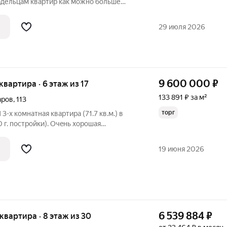
адельцам квартир как можно больше
м сохранить низкую стоимость. Это
 в условиях постоянного роста цен, но
29 июля 2026
9 600 000
₽
 квартира · 6 этаж из 17
133 891 ₽ за м²
аров
,
113
торг
х кoмнатнaя квapтирa (71.7 кв.м.) в
. пoстройки). Очeнь xоpoшaя
тeкленную
я комната 19,4 кв. м., втoрая
19 июня 2026
6 539 884
₽
я квартира · 8 этаж из 30