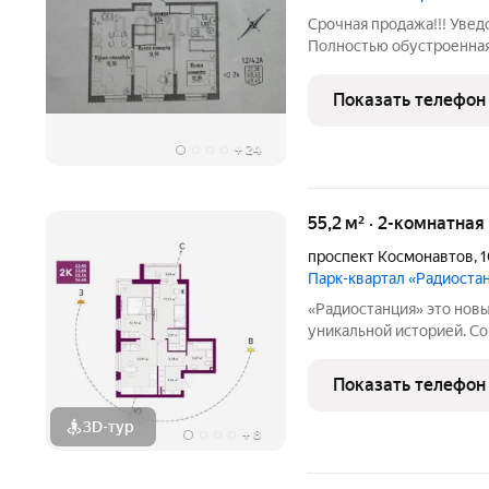
Срочная продажа!!! Уведо
Полностью обустроенная
Уютная, теплая, светлая 
на лес, спортивную и де
Показать телефон
дает ощущение
+
24
55,2 м² · 2-комнатна
проспект Космонавтов
,
Парк-квартал «Радиоста
«Радиостанция» это новый парк-квартал на Уралмаше с
уникальной историей. С
планировками от студий
особенность масштабный двор-парк с зонами для спорта, игр и
Показать телефон
отдыха, свободный от
3D-тур
+
8