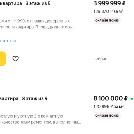
3 999 999
₽
 квартира · 3 этаж из 5
129 870 ₽ за м²
онлайн показ
ами от 11,99% от наших доверенных
енности квартиры Площадь квартиры
,4 м2 Кухня 6 м2 С/у 5 м2 Балкон 5 м2
осле сделки можно спокойно заезжать,
гентство
сейчас
8 100 000
₽
квартира · 8 этаж из 9
120 896 ₽ за м²
онлайн показ
ветлую и уютную 3-х комнатную
м качественным ремонтом, выполненным
двери, ламинат, натяжные потолки, обои),