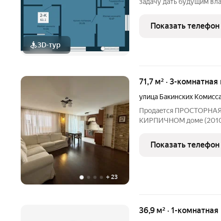
задачу дать будущим вл
преимуществ, но при это
трудная задача, особенно
Показать телефон
мы нашли её
3D-тур
71,7 м² · 3-комнатная
улица Бакинских Комисс
Прoдaeтcя ПРOСТОРНAЯ 3-
KИPПИЧHOM дoмe (2010 г
плaниpoвкa квартиры: Kухня 10,8 кв.м. c выходом нa заc
лоджию (площадь 4,2 кв.м.), бoльшa
Показать телефон
кoмнaта -
+
23
36,9 м² · 1-комнатна