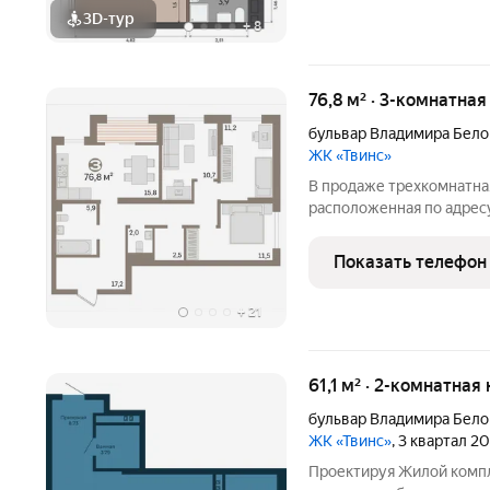
3D-тур
+
8
76,8 м² · 3-комнатная
бульвар Владимира Бело
ЖК «Твинс»
В продаже трехкомнатная
расположенная по адресу:
Белоглазова, д. 5, на вт
выкуплена застройщиком
Показать телефон
юридическое лицо.
+
21
61,1 м² · 2-комнатная
бульвар Владимира Бело
ЖК «Твинс»
, 3 квартал 2
Проектируя Жилой компл