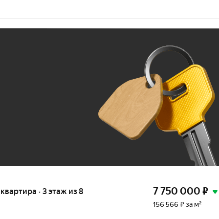
Ж
До 100 тыс. ₽
7 750 000
₽
я квартира · 3 этаж из 8
156 566 ₽ за м²