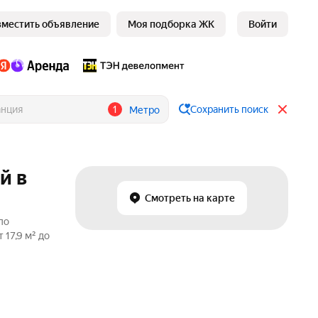
зместить объявление
Моя подборка ЖК
Войти
1
Сохранить поиск
Метро
й в
Смотреть на карте
по
17,9 м² до